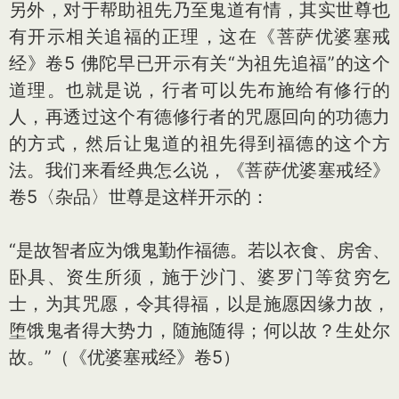
另外，对于帮助祖先乃至鬼道有情，其实世尊也
有开示相关追福的正理，这在《菩萨优婆塞戒
经》卷5 佛陀早已开示有关“为祖先追福”的这个
道理。也就是说，行者可以先布施给有修行的
人，再透过这个有德修行者的咒愿回向的功德力
的方式，然后让鬼道的祖先得到福德的这个方
法。我们来看经典怎么说，《菩萨优婆塞戒经》
卷5〈杂品〉世尊是这样开示的：
“是故智者应为饿鬼勤作福德。若以衣食、房舍、
卧具、资生所须，施于沙门、婆罗门等贫穷乞
士，为其咒愿，令其得福，以是施愿因缘力故，
堕饿鬼者得大势力，随施随得；何以故？生处尔
故。”（《优婆塞戒经》卷5）