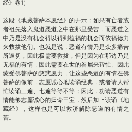
经》卷1）
这段《地藏菩萨本愿经》的开示：如果有亡者或
者祖先落入鬼道恶道之中在那里受苦，而恶道之
中乃是没有机会得以得到植福的机会而依福德力
来救拔他们。也就是说，恶道有情乃是众多痛苦
所逼切，因此极需要救拔，但是因为在那边乃是
无福的有情，因此需要在世的眷属来帮忙。因此
蒙受佛菩萨的慈悲愿力，让这些恶道的有情在佛
菩萨的像前，志愿诚心地读诵经典，或者请人帮
忙读诵三遍、七遍等等不等；因此，劝请恶道有
情能够志愿诚心的归命三宝，然后加上读诵《地
藏经》，这样也是可以救济解除恶道的有情之
苦。