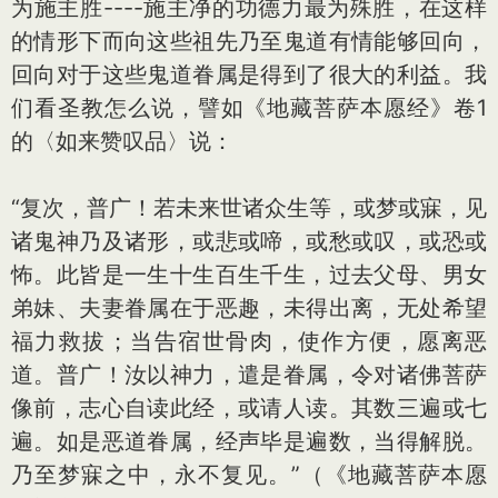
为施主胜----施主净的功德力最为殊胜，在这样
的情形下而向这些祖先乃至鬼道有情能够回向，
回向对于这些鬼道眷属是得到了很大的利益。我
们看圣教怎么说，譬如《地藏菩萨本愿经》卷1
的〈如来赞叹品〉说：
“复次，普广！若未来世诸众生等，或梦或寐，见
诸鬼神乃及诸形，或悲或啼，或愁或叹，或恐或
怖。此皆是一生十生百生千生，过去父母、男女
弟妹、夫妻眷属在于恶趣，未得出离，无处希望
福力救拔；当告宿世骨肉，使作方便，愿离恶
道。普广！汝以神力，遣是眷属，令对诸佛菩萨
像前，志心自读此经，或请人读。其数三遍或七
遍。如是恶道眷属，经声毕是遍数，当得解脱。
乃至梦寐之中，永不复见。”（《地藏菩萨本愿