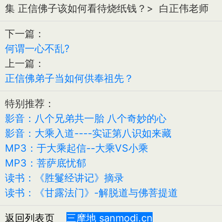
集 正信佛子该如何看待烧纸钱？> 白正伟老师
下一篇：
何谓一心不乱?
上一篇：
正信佛弟子当如何供奉祖先？
特别推荐：
影音：八个兄弟共一胎 八个奇妙的心
影音：大乘入道----实证第八识如来藏
MP3：于大乘起信--大乘VS小乘
MP3：菩萨底忧郁
读书：《胜鬘经讲记》摘录
读书：《甘露法门》-解脱道与佛菩提道
返回列表页
三摩地 sanmodi.cn