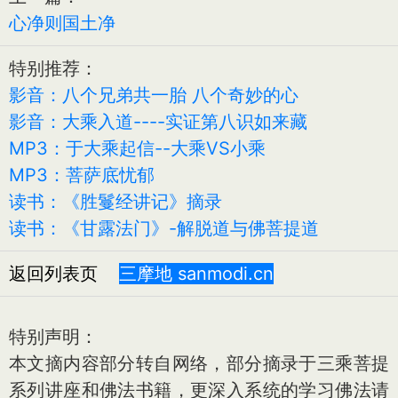
心净则国土净
特别推荐：
影音：八个兄弟共一胎 八个奇妙的心
影音：大乘入道----实证第八识如来藏
MP3：于大乘起信--大乘VS小乘
MP3：菩萨底忧郁
读书：《胜鬘经讲记》摘录
读书：《甘露法门》-解脱道与佛菩提道
返回列表页
三摩地 sanmodi.cn
特别声明：
本文摘内容部分转自网络，部分摘录于三乘菩提
系列讲座和佛法书籍，更深入系统的学习佛法请