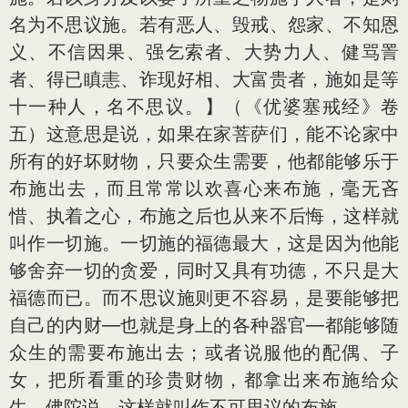
名为不思议施。若有恶人、毁戒、怨家、不知恩
义、不信因果、强乞索者、大势力人、健骂詈
者、得已瞋恚、诈现好相、大富贵者，施如是等
十一种人，名不思议。】（《优婆塞戒经》卷
五）这意思是说，如果在家菩萨们，能不论家中
所有的好坏财物，只要众生需要，他都能够乐于
布施出去，而且常常以欢喜心来布施，毫无吝
惜、执着之心，布施之后也从来不后悔，这样就
叫作一切施。一切施的福德最大，这是因为他能
够舍弃一切的贪爱，同时又具有功德，不只是大
福德而已。而不思议施则更不容易，是要能够把
自己的内财—也就是身上的各种器官—都能够随
众生的需要布施出去；或者说服他的配偶、子
女，把所看重的珍贵财物，都拿出来布施给众
生。佛陀说，这样就叫作不可思议的布施。