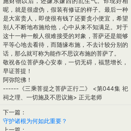
施财物以后，还嫌东嫌西的乱生气。诈现好相
呢，就是很虚伪，假装有修证的样子。最后一种
是大富贵人，即使很有钱了还要贪小便宜，希望
别人不断地布施给他，心中从来不知满足。对于
这十一种一般人很难接受的对象，菩萨还是能够
平等心地去看待，而随缘布施，不去计较分别的
话，那么就可称为能作不思议布施的菩萨了。
敬祝各位菩萨身心安泰，一切无碍，福慧增长，
早证菩提！
阿弥陀佛！
------《三乘菩提之菩萨正行二》 <第044集 祀
祠之理、一切施及不思议施> 正元老师
下一篇：
守护诸根为何如此重要？
上一篇：