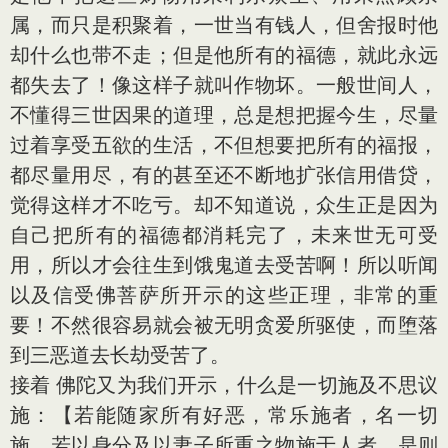
属，而只是积聚着，一世当有钱人，但舍报时他
却什么也带不走；但是他所有的福德，就此永远
都失去了！像这样子就叫作物坏。一般世间人，
不懂得三世因果的道理，总是想把握今生，尽量
过着享受五欲的生活，不但想要把所有的福报，
都尽量用尽，有的甚至还不断地扩张信用借贷，
觉得这样才不吃亏。却不知道说，众生正是因为
自己把所有的福德都消耗完了，未来世无可受
用，所以才会往生到饿鬼道去受苦啊！所以听闻
以及信受佛菩萨所开示的这些正理，非常的重
要！不然很容易就会被无明贪爱所驱使，而堕落
到三恶道去长劫受苦了。
接着 佛陀又为我们开示，什么是一切施及不思议
施：【若能随家所有好恶，常乐施者，名一切
施。若以身分及以妻子所重之物施于人者，是则