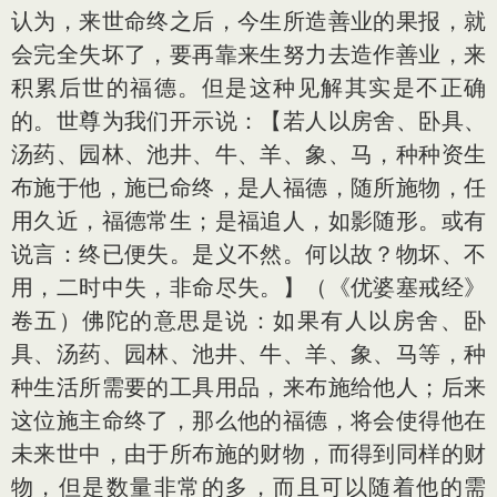
认为，来世命终之后，今生所造善业的果报，就
会完全失坏了，要再靠来生努力去造作善业，来
积累后世的福德。但是这种见解其实是不正确
的。世尊为我们开示说：【若人以房舍、卧具、
汤药、园林、池井、牛、羊、象、马，种种资生
布施于他，施已命终，是人福德，随所施物，任
用久近，福德常生；是福追人，如影随形。或有
说言：终已便失。是义不然。何以故？物坏、不
用，二时中失，非命尽失。】（《优婆塞戒经》
卷五）佛陀的意思是说：如果有人以房舍、卧
具、汤药、园林、池井、牛、羊、象、马等，种
种生活所需要的工具用品，来布施给他人；后来
这位施主命终了，那么他的福德，将会使得他在
未来世中，由于所布施的财物，而得到同样的财
物，但是数量非常的多，而且可以随着他的需