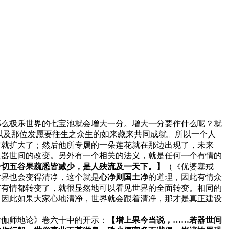
那么极乐世界的七宝池就会增大一分。增大一分要作什么呢？就
以及那位发愿要往生之众生的如来藏来共同成就。所以一个人
它就扩大了；然后他所专属的一朵莲花就在那边出现了，未来
之器世间的改变。另外有一个相关的法义，就是任何一个有情的
一切五谷果蓏悉皆减少，是人殃流及一天下。】
（《优婆塞戒
世界也会变得清净，这个就是
心净则国土净
的道理，因此有情众
有有情都转变了，就很显然地可以看见世界的全面转变。相同的
；因此如果大家心地清净，世界就会跟着清净，那才是真正建设
瑜伽师地论》卷六十中的开示：
【增上果今当说，……若器世间