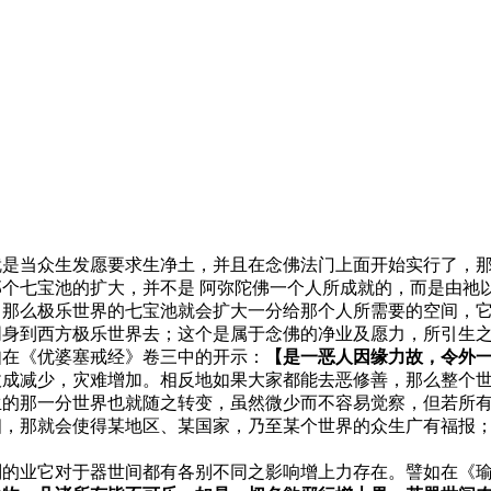
就是当众生发愿要求生净土，并且在念佛法门上面开始实行了，
个七宝池的扩大，并不是 阿弥陀佛一个人所成就的，而是由祂
，那么极乐世界的七宝池就会扩大一分给那个人所需要的空间，
阴身到西方极乐世界去；这个是属于念佛的净业及愿力，所引生
如在《优婆塞戒经》卷三中的开示：
【是一恶人因缘力故，令外
收成减少，灾难增加。相反地如果大家都能去恶修善，那么整个
生的那一分世界也就随之转变，虽然微少而不容易觉察，但若所
相，那就会使得某地区、某国家，乃至某个世界的众生广有福报
别的业它对于器世间都有各别不同之影响增上力存在。譬如在《