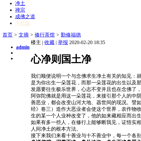
净土
禅宗
成佛之道
手机版
首页
>
文摘
>
修行茶馆
>
勤修福德
楼主 |
收藏
|
举报
2020-02-20 18:35
admin
心净则国土净
我们顺便说明一个与念佛求生净土有关的知见：
是为你出生一朵莲花，而那一朵莲花的出生以及那
发愿要往生极乐世界，心志不变并且也在念佛了
阿弥陀佛就是用这一朵莲花，来接引那个人的中
善恶业，都会改变山河大地、器世间的现况。譬
经》卷三）造作大恶业者会使这个世界，农作物
生的某一个人业种改变了，他的如来藏相应而出
如果有多一些人，在修行上能够断我见，证悟实
人间净土的根本方法。
接下来我们来看十善业与十不善业中，每一个各