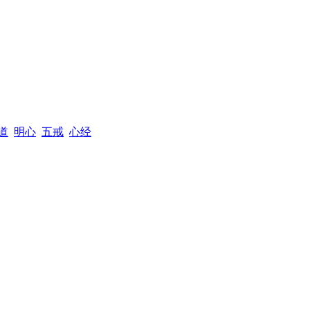
道
明心
五戒
心经