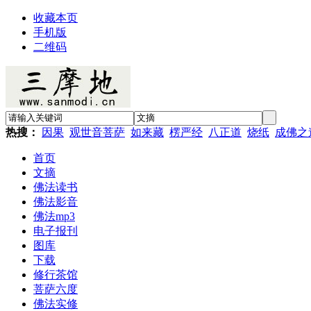
收藏本页
手机版
二维码
热搜：
因果
观世音菩萨
如来藏
楞严经
八正道
烧纸
成佛之
首页
文摘
佛法读书
佛法影音
佛法mp3
电子报刊
图库
下载
修行茶馆
菩萨六度
佛法实修