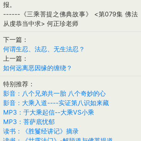
报。
------《三乘菩提之佛典故事》 <第079集 佛法
从虔恭当中求> 何正珍老师
下一篇：
何谓生忍、法忍、无生法忍？
上一篇：
如何远离恶因缘的缠绕？
特别推荐：
影音：八个兄弟共一胎 八个奇妙的心
影音：大乘入道----实证第八识如来藏
MP3：于大乘起信--大乘VS小乘
MP3：菩萨底忧郁
读书：《胜鬘经讲记》摘录
读书：《甘露法门》-解脱道与佛菩提道