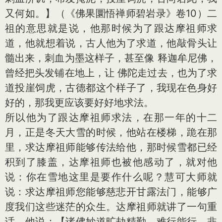
又何如。】（《佛果圜悟禅师碧岩录》卷10）二
祖的意思就是说，他那时候为了跟达摩祖师求
道，他就想着说，古人他为了求道，他敲骨头让
髓出来，刺血为墨这样子，甚至像 释迦牟尼佛，
曾经把头发铺在地上，让 佛陀走过去，也为了求
道投崖饲虎，古德都这个样子了，我现在色身好
好的，那我更应该要好好地求法。
所以他为了跟达摩祖师求法，在那一年的十二
月，正是冬天大雪的时候，他站在楼梯，跪在那
里，求达摩祖师能够传法给他，那时候雪都已经
积到了膝盖，达摩祖师也被他感动了，就对他
说：你在雪地这里是要作什么呢？慧可大师就
说：求达摩祖师您能够慈悲开甘露法门，能够广
度我们这些迷茫的众生。达摩祖师就讲了一句重
话，他说：【诸佛妙道旷劫精勤，难行能行，非