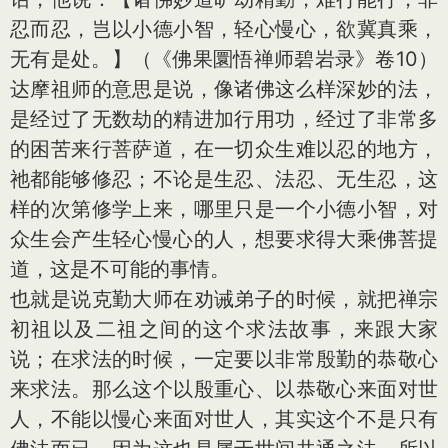
忍而忍，岂以小德小智，轻心慢心，欲冀真乘，
无有是处。】（《佛果圜悟禅师碧岩录》卷10）
达摩祖师的意思是说，像诸佛这么样深妙的法，
是经过了无数劫的精进加行用功，经过了非常多
的困苦来行菩萨道，在一切众生难以忍的地方，
祂都能够修忍；不论是生忍、法忍、无生忍，这
样的次第修学上来，哪里只是一个小德小智，对
众生会产生轻心慢心的人，想要求得大乘佛菩提
道，这是不可能的事情。
也就是说克勤大师在劝诫弟子的时候，就把禅宗
初祖以及二祖之间的这个求法故事，来跟大家
说；在求法的时候，一定要以非常殷勤的恭敬心
来求法。那么这个以殷重心、以恭敬心来面对世
人，不能以慢心来面对世人，其实这个不是只有