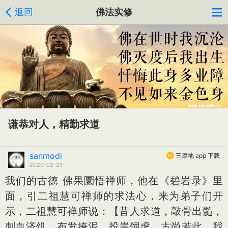
返回
佛法实修
谦恭对人，精勤求道
sanmodi
三摩地 app 下载
2020-02-21
我们的古德 佛果圜悟禅师，他在《碧岩录》里
面，引二祖慧可禅师的求法心，来为弟子们开
示，二祖慧可禅师说：【昔人求道，敲骨出髓，
刺血济饥，布发掩泥，投崖饲虎，古尚若此，我