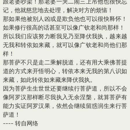
跟老婆吵架！那老婆一哭二闹三上吊他也很快忘
记，他就慈悲地去处理，解决对方的烦恼！
那如果他被别人凶或是欺负他也可以很快释怀！
如果修行很高的话甚至可以像广钦老和尚那样！
所以我们应该努力断我见乃至降伏我执，越来越
无我和转依如来藏，就可以像广钦老和尚他们那
样！
那菩萨不只是走二乘解脱道，还有用大乘佛菩提
道的方式来开悟明心，转依本来无我的第八识如
来藏，如此转依如来藏来降伏我执。
因为菩萨生生世世还要继续行菩萨道，所以不会
像阿罗汉那样断尽我执入无余涅槃，就算菩萨有
能力实证阿罗汉果，依然会继续留惑润生来行菩
萨道！
---- 转自网络