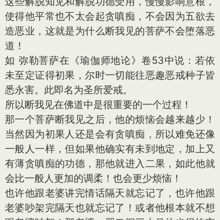
这些解脱知见和解脱功德受用，慢慢影响意根，
使得他平常也不太会起贪嗔痴，不会因为五欲去
造恶业，这就是为什么断我见的菩萨不会堕落恶
道！
如 弥勒菩萨在《瑜伽师地论》卷53中说：若依
未至定证得初果，尔时一切能往恶趣恶戒种子皆
悉永害。此即名为圣所爱戒。
所以断我见在佛道中是很重要的一个过程！
那一个菩萨断我见之后，他的烦恼会越来越少！
当然因为初果人还是会有贪嗔痴，所以难免还像
一般人一样，但如果他确实有未到地定，加上又
有薄贪嗔痴的功德，那他就进入二果，如此他就
会比一般人更加的调柔！也会更少烦恼！
也许他跟老婆讲完情话隔天就忘记了，也许他跟
老婆吵架完隔天也就忘记了！或者他根本就不想