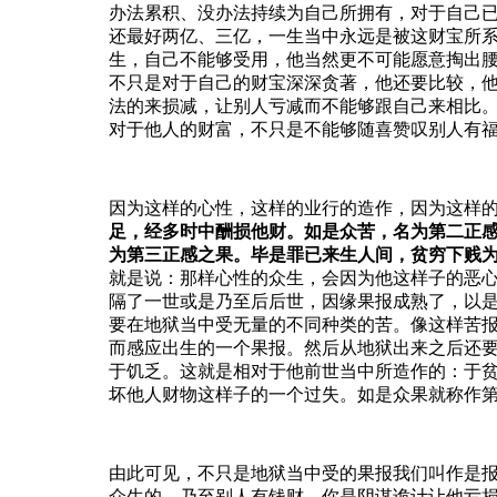
办法累积、没办法持续为自己所拥有，对于自己
还最好两亿、三亿，一生当中永远是被这财宝所
生，自己不能够受用，他当然更不可能愿意掏出
不只是对于自己的财宝深深贪著，他还要比较，
法的来损减，让别人亏减而不能够跟自己来相比
对于他人的财富，不只是不能够随喜赞叹别人有
因为这样的心性，这样的业行的造作，因为这样
足，经多时中酬损他财。如是众苦，名为第二正
为第三正感之果。毕是罪已来生人间，贫穷下贱
就是说：那样心性的众生，会因为他这样子的恶心行
隔了一世或是乃至后后世，因缘果报成熟了，以
要在地狱当中受无量的不同种类的苦。像这样苦
而感应出生的一个果报。然后从地狱出来之后还
于饥乏。这就是相对于他前世当中所造作的：于
坏他人财物这样子的一个过失。如是众果就称作
由此可见，不只是地狱当中受的果报我们叫作是
众生的，乃至别人有钱财，你是阴谋诡计让他亏损