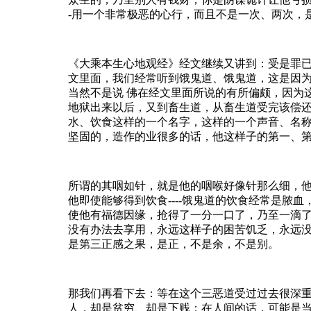
-用一个非常极恶的心行，而且不是一次、两次，
《大乘本生心地观经》经文继续又讲到：受是罪
文里面，我们经常听到饿鬼道、饿鬼道，这是因为
当然不是说 佛在经文里面所说的有所偏颇，因为
地狱出来以后，又到畜生道，从畜生道受完该偿
水、饮食这样的一个名字，这样的一个声音、名
坚固的，造作的业很多的话，他这样子的第一、
所谓的其咽如针，就是他的咽喉好像针那么细，
他即使能够得到饮食----饿鬼道的饮食经常是
使他有福德因缘，抢得了一分一口了，乃至一滴
没有办法去享用，永远这样子的困苦饥乏，永远
是第三正感之果，是正，不是余，不是别。
那我们再看下去：等在这个三恶道受过过去很深
人，却是贫穷、却是下贱；在人间的话，可能是