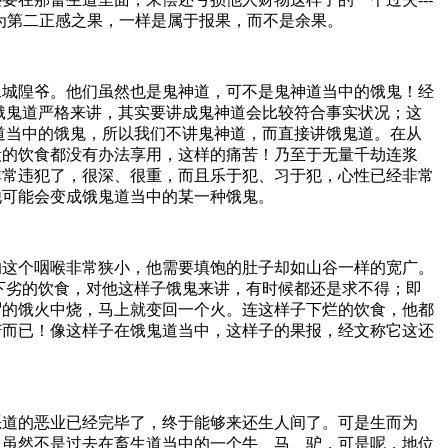
为第二正感之果，一样是属于报果，而不是余果。
像城隍爷。他们虽然也是鬼神道，可不是鬼神道当中的饿鬼！经
饿鬼道严格来讲，其实要讲成鬼神道会比较符合事实状况；这
道当中的饿鬼，所以我们不讲鬼神道，而直接讲饿鬼道。在从
般的饮食都没有办法享用，这样的痛苦！乃至于无量千劫连浆
非常违犯了，很深、很重，而且乐于犯、习于犯，心性已经非常
他可能会变成饿鬼道当中的某一种饿鬼。
的这个咽喉非常狭小，他需要填饱的肚子却如山谷一样的宽广。
为下劣的饮食，对他这样子饿鬼来讲，有时候都还是求不得；即
谓的饿火中烧，马上就变回一个火。连这样子下烂的饮食，他都
苦而已！像这样子在饿鬼道当中，这样子的果报，经文称它这还
恶道的恶业已经完毕了，终于能够来还生人间了。可是生而为
。虽然不是过去在畜生道当中的一个牛、马、驴，可是呢，地位