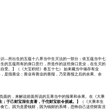
八识—所出生的五蕴十八界当中生灭法的一部分；依五蕴当中七
出生的五蕴而有的身口意行，所造作的这些身口意业，在生灭的
自受。】（《大宝积经》卷五十七） 如来藏当中储存有业
果，是指善业；善业有善业的善报，乃至善报之后的余果、余
一个负面的，来解说前面所说的五果当中的报果和余果。在《大乘
生；于己财宝深生贪著，于佗财宝欲令损减。】
（《大乘本生
为食亡。因为贪爱钱财，因为钱财的系缚，恐怖自己这些财富没