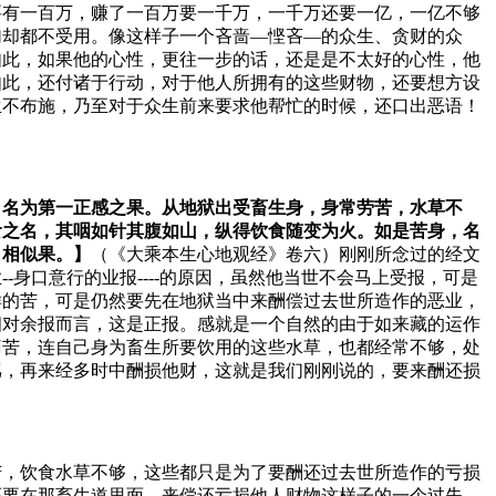
要有一百万，赚了一百万要一千万，一千万还要一亿，一亿不够
加却都不受用。像这样子一个吝啬—悭吝—的众生、贪财的众
如此，如果他的心性，更往一步的话，还是是不太好的心性，他
如此，还付诸于行动，对于他人所拥有的这些财物，还要想方设
生不布施，乃至对于众生前来要求他帮忙的时候，还口出恶语！
，名为第一正感之果。从地狱出受畜生身，身常劳苦，水草不
食之名，其咽如针其腹如山，纵得饮食随变为火。如是苦身，名
名相似果。】
（《大乘本生心地观经》卷六）刚刚所念过的经文
身口意行的业报----的原因，虽然他当世不会马上受报，可是
样的苦，可是仍然要先在地狱当中来酬偿过去世所造作的恶业，
相对余报而言，这是正报。感就是一个自然的由于如来藏的运作
痛苦，连自己身为畜生所要饮用的这些水草，也都经常不够，处
骂，再来经多时中酬损他财，这就是我们刚刚说的，要来酬还损
苦，饮食水草不够，这些都只是为了要酬还过去世所造作的亏损
在那畜生道里面，来偿还亏损他人财物这样子的一个过失---