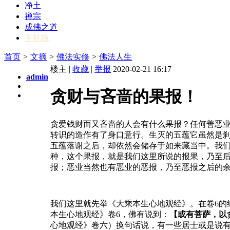
净土
禅宗
成佛之道
手机版
首页
>
文摘
>
佛法实修
>
佛法人生
楼主 |
收藏
|
举报
2020-02-21 16:17
admin
贪财与吝啬的果报！
贪爱钱财而又吝啬的人会有什么果报？任何善恶
转识的造作有了身口意行。生灭的五蕴它虽然是
五蕴落谢之后，却依然会储存于如来藏当中。我们
种，这个果报，就是我们这里所说的报果，乃至
报；恶业当然也有恶业的恶报，乃至恶报之后的
我们这里就先举《大乘本生心地观经》。在卷6的
本生心地观经》卷6，佛有说到：
【或有菩萨，以
心地观经》卷六）换句话说，有一些居士或是说