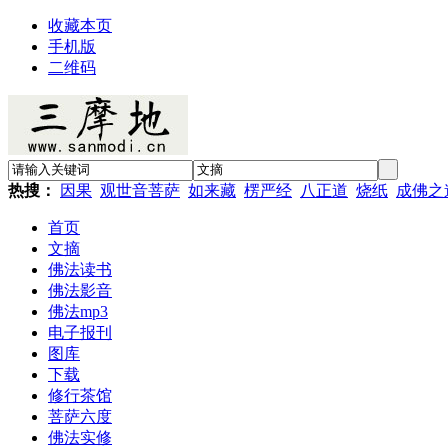
收藏本页
手机版
二维码
热搜：
因果
观世音菩萨
如来藏
楞严经
八正道
烧纸
成佛之
首页
文摘
佛法读书
佛法影音
佛法mp3
电子报刊
图库
下载
修行茶馆
菩萨六度
佛法实修