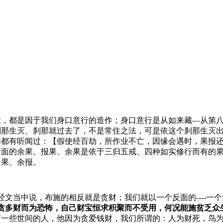
业，都是因于我们身口意行的造作；身口意行是从如来藏—从第
刹那生灭、刹那就过去了，不是常住之法，可是依这个刹那生灭
都有听闻过：【假使经百劫，所作业不亡，因缘会遇时，果报还
后面的余果。报果、余果是依于三归五戒、四种如实修行而有的
余果、余报。
经文当中说，布施的相反就是贪财；我们就以一个反面的----
贪多财而为恐怖，自己财宝恒求积聚而不受用，何况能施贫乏众
有一些世间的人，他因为贪爱钱财，我们所谓的：人为财死，鸟