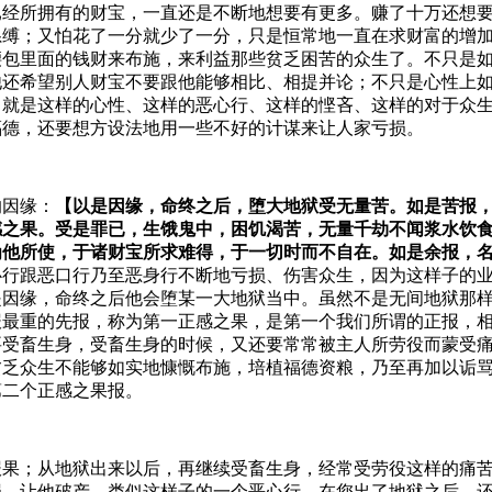
已经所拥有的财宝，一直还是不断地想要有更多。赚了十万还想
系缚；又怕花了一分就少了一分，只是恒常地一直在求财富的增
腰包里面的钱财来布施，来利益那些贫乏困苦的众生了。不只是
他还希望别人财宝不要跟他能够相比、相提并论；不只是心性上
。就是这样的心性、这样的恶心行、这样的悭吝、这样的对于众
福德，还要想方设法地用一些不好的计谋来让人家亏损。
的因缘：
【以是因缘，命终之后，堕大地狱受无量苦。如是苦报
感之果。受是罪已，生饿鬼中，困饥渴苦，无量千劫不闻浆水饮
为他所使，于诸财宝所求难得，于一切时而不自在。如是余报，
跟恶口行乃至恶身行不断地亏损、伤害众生，因为这样子的业--
是因缘，命终之后他会堕某一大地狱当中。虽然不是无间地狱那
报最重的先报，称为第一正感之果，是第一个我们所谓的正报，
要受畜生身，受畜生身的时候，又还要常常被主人所劳役而蒙受
贫乏众生不能够如实地慷慨布施，培植福德资粮，乃至再加以诟
第二个正感之果报。
报果；从地狱出来以后，再继续受畜生身，经常受劳役这样的痛
、让他破产。类似这样子的一个恶心行，在您出了地狱之后，还要