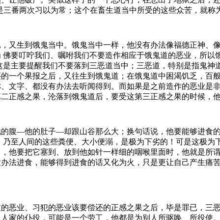
是三番两次习以为常；这个在畜生道当中所受的这些众苦，就称
已，又生到饿鬼当中。饿鬼当中一样，他没有办法像福德正神、
 佛要叮咛我们、嘱咐我们不要造作相应于饿鬼道的恶业，所以
这是主要提醒我们不要落到三恶道当中；三恶道，特别是指鬼神
还的一个果报之后，又往生到饿鬼道；在饿鬼道中困渴饥乏，百
称、文字、都没有办法去听闻得到。而如果是之前造作的恶业是
第二正感之果，沦落到饿鬼道后，要受这第三正感之果的时候，
他的腹—他的肚子—却跟山谷那么大；换句话说，他要能够进食
脓血，乃至人间的这些粪便、大小便溺，是极为下劣的！可是这极
了，他要把它塞到、放到他如针一样细的咽喉里面时，他就是所
没办法进食，能够得到进食的话又化为火，只是更让自己产生痛
重的恶业、习犯的恶业该要偿还的正感之果之后，毕是罪已，三
当人家的仆役，可能是一个劳工，他都是为别人所驱唤、所役使