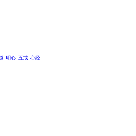
道
明心
五戒
心经