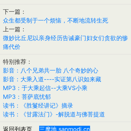
下一篇：
众生都受制于一个烦恼，不断地流转生死
上一篇：
微妙比丘尼以亲身经历告诫豪门妇女们贪欲的惨
痛代价
特别推荐：
影音：八个兄弟共一胎 八个奇妙的心
影音：大乘入道----实证第八识如来藏
MP3：于大乘起信--大乘VS小乘
MP3：菩萨底忧郁
读书：《胜鬘经讲记》摘录
读书：《甘露法门》-解脱道与佛菩提道
返回列表页
三摩地 sanmodi.cn