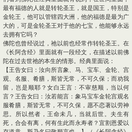
最有福德的人就是转轮圣王，就是国王，特别是
金轮王，他可以管辖四大洲，他的福德是最为广
大的，可是金轮圣王对于他的七宝，他能够永远
去拥有它吗？
佛陀也曾经说过，祂以前也经常作转轮圣王。在
《长阿含经》里面就有一段经文，在描述以前佛
陀在过去世祂的本生的情形。经典里面说：
【王告女曰：汝向所言象、马、宝车、金轮、宫
观、名服、肴膳，斯皆无常，不可久保；而劝我
留，岂是顺耶？女白王言：不审慈顺，当以何
言？王告女曰：汝若能言：象马宝车金轮宫观名
服肴膳，斯皆无常，不可久保，愿不恋著以劳神
思。所以然者，王命未几，当就后世。夫生有
死，合会有离，何有生此而永寿者？宜割恩爱以
存道意。斯乃名曰敬顺言也。】（《长阿含经》