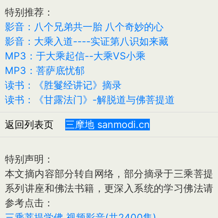
特别推荐：
影音：八个兄弟共一胎 八个奇妙的心
影音：大乘入道----实证第八识如来藏
MP3：于大乘起信--大乘VS小乘
MP3：菩萨底忧郁
读书：《胜鬘经讲记》摘录
读书：《甘露法门》-解脱道与佛菩提道
返回列表页
三摩地 sanmodi.cn
特别声明：
本文摘内容部分转自网络，部分摘录于三乘菩提
系列讲座和佛法书籍，更深入系统的学习佛法请
参考点击：
三乘菩提学佛 视频影音(共2400集)