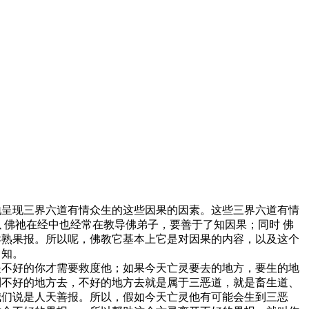
地呈现三界六道有情众生的这些因果的因素。这些三界六道有情
 佛祂在经中也经常在教导佛弟子，要善于了知因果；同时 佛
异熟果报。所以呢，佛教它基本上它是对因果的内容，以及这个
了知。
是不好的你才需要救度他；如果今天亡灵要去的地方，要生的地
到不好的地方去，不好的地方去就是属于三恶道，就是畜生道、
我们说是人天善报。所以，假如今天亡灵他有可能会生到三恶