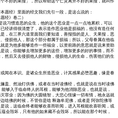
这个不好的果报」，所以帮助这个亡灵离开不好的果报，就叫作
萨本愿经》里面的经文我们先引一段，是这么说的：
本愿经》卷二）
就是说习惯造恶的众生，他的这个恶业是一点一点地累积，可以
面已经讲得很清楚了，表示造作恶业他是损福的，他没有造任何
就是，在三界六道里面我们要知道，善报指的是人、天果报，恶
人、侵损他人，那这个部分都属于损福；所以，父母眷属在他临
也就是为他多能够造作一些福业，以资前路的意思就是说来资助
就是说，你能够去增加更多的这些，增加更多的好的事情，而不
孝，然后又去侵损他人的财物，侵损他人的生命，伤害他们的生
，或闻在本识。是诸众生所造恶业，计其感果必堕恶趣，缘是眷
悬旛盖、然油灯供佛，或者在当时读佛经，也就是说在当时读佛
子，能够入于临命终人的耳根，能够为他消除恶业，也就是说，
消灭罪业：因为佛的大圆镜智，大悲心恆缘一切有情，祂永远就
边唸佛的时候，不管你是唸 释迦牟尼佛，或者是 阿弥陀佛等
提是说，这临命终者能够欢喜而听闻，进入耳根能欢喜听闻，或
，五蕴会毁坏，只有他的如来藏不会毁坏，所以能在那个时候，