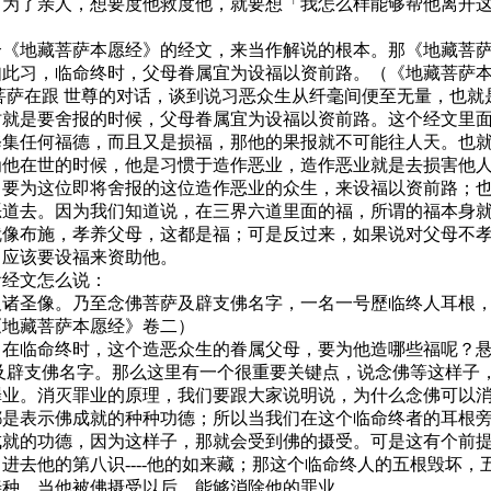
，为了亲人，想要度他救度他，就要想「我怎么样能够帮他离开
个《地藏菩萨本愿经》的经文，来当作解说的根本。那《地藏菩
如此习，临命终时，父母眷属宜为设福以资前路。（《地藏菩萨
菩萨在跟 世尊的对话，谈到说习恶众生从纤毫间便至无量，也
时就是要舍报的时候，父母眷属宜为设福以资前路。这个经文里
修集任何福德，而且又是损福，那他的果报就不可能往人天。也
为他在世的时候，他是习惯于造作恶业，造作恶业就是去损害他
，要为这位即将舍报的这位造作恶业的众生，来设福以资前路；
恶道去。因为我们知道说，在三界六道里面的福，所谓的福本身
就像布施，孝养父母，这都是福；可是反过来，如果说对父母不
，应该要设福来资助他。
看经文怎么说：
及诸圣像。乃至念佛菩萨及辟支佛名字，一名一号歷临终人耳根
《地藏菩萨本愿经》卷二）
。在临命终时，这个造恶众生的眷属父母，要为他造哪些福呢？
菩萨及辟支佛名字。那么这里有一个很重要关键点，说念佛等这样
罪业。消灭罪业的原理，我们要跟大家说明说，为什么念佛可以
是表示佛成就的种种功德；所以当我们在这个临命终者的耳根旁
成就的功德，因为这样子，那就会受到佛的摄受。可是这有个前
进去他的第八识----他的如来藏；那这个临命终人的五根毁坏
善种，当他被佛摄受以后，能够消除他的罪业。