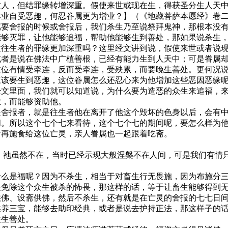
亡人，但结罪缘转增深重。假使来世或现在生，得获圣分生人天
本业自受恶趣，何忍眷属更为增业？】（《地藏菩萨本愿经》卷
属要舍报的时候或舍报后，我们杀生乃至说祭拜鬼神，那根本没
能够灭罪，让他能够追福，帮助他能够生到善处，那如果说杀生
位往生者的罪缘更加深重吗？这里经文讲到说，假使来世或者说
或者是说在佛法中广植善根，已经有能力生到人天中；可是眷属
这位有情受牵连，反而受牵连，受殃累，而要晚生善处。更何况
应该要生到恶趣，这位眷属怎么还忍心来为他增加这些恶因恶缘
经文里面，我们就可以知道说，为什么要为造恶的众生来追福，
业，而能够资助他。
是舍报者，就是往生者他在离开了他这个毁坏的色身以后，会有
间。所以这个七个七来看待，这个七个七的期间呢，要怎么样为
后再施食给这位亡灵，亲人眷属也一起跟着吃斋。
，祂虽然不在，当时已经示现大般涅槃不在人间，可是我们有情
。
什么是福呢？因为不杀生，相当于对畜生行无畏施，因为布施分
是免除这个众生被杀的怖畏，那这样的话，等于让畜生能够得到
供佛、设斋供佛，然后不杀生，还有就是在亡灵的舍报的七七日
供养三宝，能够去助印经典，或者是说去护持正法，那这样子的
往生善处。