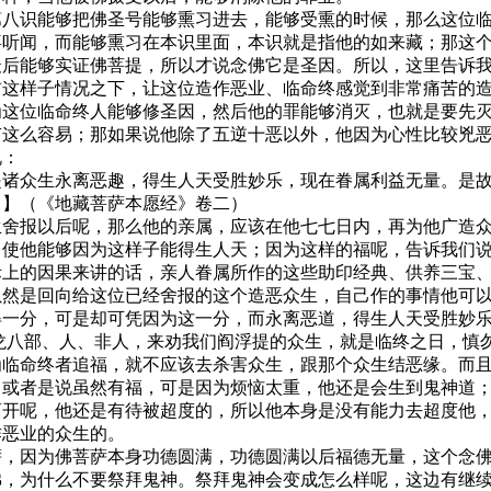
第八识能够把佛圣号能够熏习进去，能够受熏的时候，那么这位
喜听闻，而能够熏习在本识里面，本识就是指他的如来藏；那这
最后能够实证佛菩提，所以才说念佛它是圣因。所以，这里告诉
前这样子情况之下，让这位造作恶业、临命终感觉到非常痛苦的
为这位临命终人能够修圣因，然后他的罪能够消灭，也就是要先
有这么容易；那如果说他除了五逆十恶以外，他因为心性比较兇
说：
是诸众生永离恶趣，得生人天受胜妙乐，现在眷属利益无量。是
。】（《地藏菩萨本愿经》卷二）
生舍报以后呢，那么他的亲属，应该在他七七日内，再为他广造
，使他能够因为这样子能得生人天；因为这样的福呢，告诉我们
际上的因果来讲的话，亲人眷属所作的这些助印经典、供养三宝
虽然是回向给这位已经舍报的这个造恶众生，自己作的事情他可
得一分，可是却可凭因为这一分，而永离恶道，得生人天受胜妙
龙八部、人、非人，来劝我们阎浮提的众生，就是临终之日，慎
为临命终者追福，就不应该去杀害众生，跟那个众生结恶缘。而
，或者是说虽然有福，可是因为烦恼太重，他还是会生到鬼神道
离开呢，他还是有待被超度的，所以他本身是没有能力去超度他
作恶业的众生的。
萨，因为佛菩萨本身功德圆满，功德圆满以后福德无量，这个念
佛，为什么不要祭拜鬼神。祭拜鬼神会变成怎么样呢，这边有继