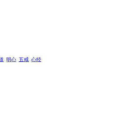
道
明心
五戒
心经