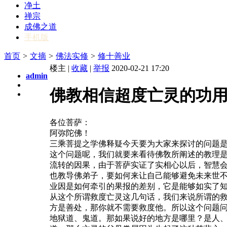
净土
禅宗
成佛之道
手机版
首页
>
文摘
>
佛法实修
>
修十善业
楼主 |
收藏
|
举报
2020-02-21 17:20
admin
佛教相信超度亡灵的功
各位菩萨：
阿弥陀佛！
三乘菩提之学佛释疑今天要为大家来探讨的问题
这个问题呢，我们就要来看待佛敎所阐述的教理
流转的因果，由于菩萨实证了实相心以后，智慧会
也教导佛弟子，要如何来让自己能够避免未来世
业因是如何牵引的果报的差别，它是能够如实了
从这个所谓救度亡灵这几句话，我们来说所谓的
方是善处，那你就不需要救度他。所以这个问题
地狱道、鬼道。那如果说好的地方是哪里？是人