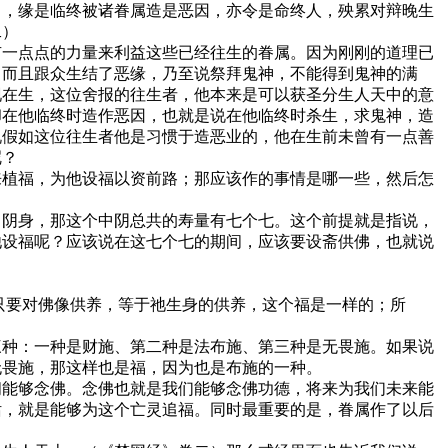
中，缘是临终被诸眷属造是恶因，亦令是命终人，殃累对辩晚生
二）
有一点点的力量来利益这些已经往生的眷属。因为刚刚的道理已
，而且跟众生结了恶缘，乃至说祭拜鬼神，不能得到鬼神的满
现在生，这位舍报的往生者，他本来是可以获圣分生人天中的意
却在他临终时造作恶因，也就是说在他临终时杀生，求鬼神，造
说假如这位往生者他是习惯于造恶业的，他在生前未曾有一点善
呢？
来植福，为他设福以资前路；那应该作的事情是哪一些，然后怎
中阴身，那这个中阴总共的寿量有七个七。这个前提就是指说，
他设福呢？应该说在这七个七的期间，应该要设斋供佛，也就说
只要对佛像供养，等于祂生身的供养，这个福是一样的；所
三种：一种是财施、第二种是法布施、第三种是无畏施。如果说
无畏施，那这样也是福，因为也是布施的一种。
间能够念佛。念佛也就是我们能够念佛功德，将来为我们未来能
话，就是能够为这个亡灵追福。同时最重要的是，眷属作了以后