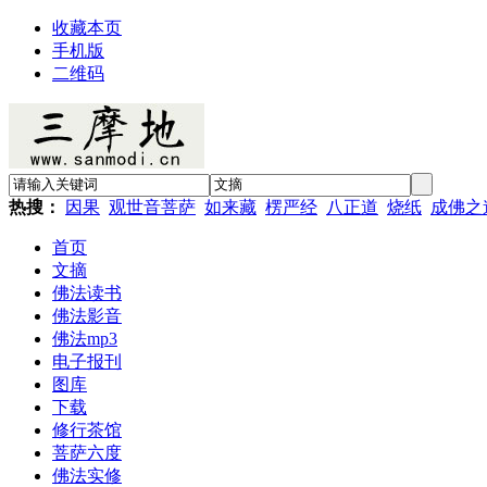
收藏本页
手机版
二维码
热搜：
因果
观世音菩萨
如来藏
楞严经
八正道
烧纸
成佛之
首页
文摘
佛法读书
佛法影音
佛法mp3
电子报刊
图库
下载
修行茶馆
菩萨六度
佛法实修