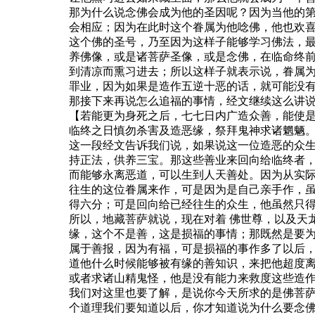
那为什么说念佛会成为他的圣因呢？因为当他的
会相应；因为在此时这个眷属为他唸佛，他也欢
这个佛的圣号，乃至因为这样子能够学习佛法，
养佛像，或是诸菩萨圣像，或是念佛，在临命终
到清凉而熏习进去；所以这样子就表示说，眷属
罪业，因为如果是造作五逆十恶的话，就可能没
那接下来再说怎么追福的事情，经文继续这么讲
【若能更为身死之后，七七日内广造众善，能使
临终之日慎勿杀害及造恶缘，祭拜鬼神求诸魍魉
这一段经文告诉我们说，如果说这一位造恶的众
持正法，供养三宝。那这些善业来回向给临终者
而能够永离恶道，可以生到人天善处。因为从实
往生的这位眷属来作，可是因为是自己亲手作，
得六分；可是回向给已经往生的众生，他虽然只
所以，地藏菩萨就说，现在对着 佛世尊，以及天
缘，这个不是善，这是损福的事情；那既然是要
属于善报，因为有福，可是损福的事作多了以后
道他什么时候能够被有缘的善知识，来把他超度
或者求诸山精鬼怪，他是没有能力来救度这些造
我们对这里也要了解，是说你今天所求的是佛菩
个道理我们要知道以后，你才知道说为什么要念