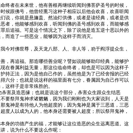
临命终者在未来世，他有善根再继续听闻到佛菩萨圣号的时候，
个时候跟佛号，他曾经熏习这种子相应以后他会欢喜，欢喜听闻
我们说，你就是悬旛盖、然油灯供佛，或者是读经典，或者是供
造恶者，他能够感到欢喜，听闻到佛的圣号感到欢喜，而能够感
灭罪后追福。可是这个情况之下，除了说他是造五逆十恶以外的
恶，而造了一些恶业，能够因为这样子而消灭。
故我今对佛世尊，及天龙八部、人、非人等，劝于阎浮提众生，
众善，再追福。那造哪些善业呢？譬如说能够助印经典，能够护
说现在眷属利益无量，那这位临命终者，却也是可以因为这样子
、护持正法，因为是他自己作的，虽然他是为了已经舍报的已经
以得六分；也就是说这样的福里面有七分，眷属因为自己作可以
乐，这样子是非常殊胜的。
勿杀害及造恶缘；也就是说这个部分，杀害众生跟众生结恶
且不要祭拜鬼神求诸魍魉，因为我们刚刚也为大家说到，人天是
；那鬼神是有待他人为他超度的，因为鬼神是属于三恶道，三恶
，超度人以成为人的，他本身还需要被人超度；所以祭拜鬼神，
佛本身的功德产生的福，才能够让这位造恶的众生远离恶道。这
续讲，说为什么不要这么作呢：