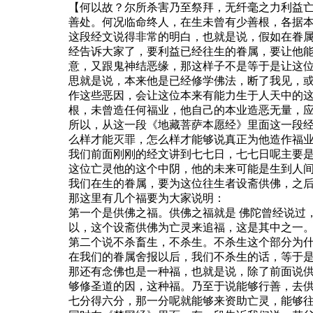
【何以故？尔所杀害乃至祭拜，无纤毫之力利益
善处。何况临命终人，在生未曾有少善根，各据
这段经文说得非常的明白，也就是说，假如在眷
经告诉大家了，要利益已经往生的眷属，要让他
意，又跟鬼神结恶缘，那这样子不是等于是让这
思就是说，本来他是已经修学佛法，断了我见，
作这些恶因，会让这位本来有能力生于人天中的
根，未曾造任何福业，他自己的本业造恶无量，
所以，从这一段《地藏菩萨本愿经》里面这一段
么样才能灭罪，怎么样才能够说真正为他造作福
我们前面刚刚的经文讲到七七日，七七日呢主要
这位亡灵他的这个中阴，他的未来可能是生到人
我们在生的眷属，要为这位往生者设斋供佛，之
那这里有几个福要为大家说明：
第一个是供佛之福。供佛之福就是 佛陀曾经说过
以，这个设斋供佛为亡灵来追福，这是其中之一
第二个说不杀畜生，不杀生。不杀生这个部分为
在我们的眷属舍报以后，我们不杀生的话，等于
那还有念佛也是一种福，也就是说，除了前面说
够修圣道的因，这种福。乃至于说能够行善，去
七分得六分，那一分呢就能够来资助亡灵，能够