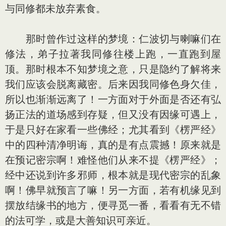
与同修都未放弃素食。
那时曾作过这样的梦境：仁波切与喇嘛们在
修法，弟子拉著我同修往楼上跑，一直跑到屋
顶。那时根本不知梦境之意，只是隐约了解将来
我们应该会脱离藏密。后来因我同修色身欠佳，
所以也渐渐远离了！一方面对于外面是否还有弘
扬正法的道场感到存疑，但又没有因缘可遇上，
于是只好在家看一些佛经；尤其看到《楞严经》
中的四种清净明诲，真的是有点震撼！原来就是
在预记密宗啊！难怪他们从来不提《楞严经》；
经中还说到许多邪师，根本就是现代密宗的乱象
啊！佛早就预言了嘛！另一方面，若有机缘见到
摆放结缘书的地方，便寻觅一番，看看有无不错
的法可学，或是大善知识可亲近。