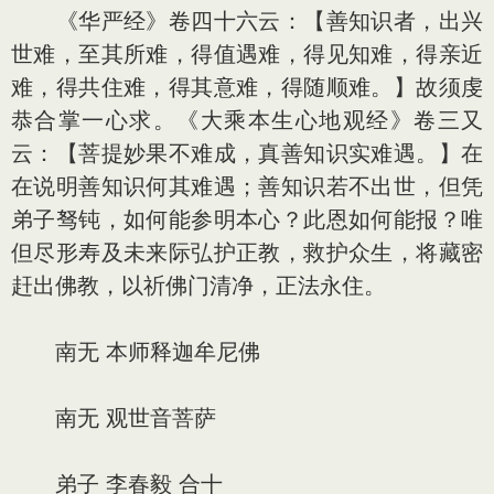
《华严经》卷四十六云：【善知识者，出兴
世难，至其所难，得值遇难，得见知难，得亲近
难，得共住难，得其意难，得随顺难。】故须虔
恭合掌一心求。《大乘本生心地观经》卷三又
云：【菩提妙果不难成，真善知识实难遇。】在
在说明善知识何其难遇；善知识若不出世，但凭
弟子驽钝，如何能参明本心？此恩如何能报？唯
但尽形寿及未来际弘护正教，救护众生，将藏密
赶出佛教，以祈佛门清净，正法永住。
南无 本师释迦牟尼佛
南无 观世音菩萨
弟子 李春毅 合十