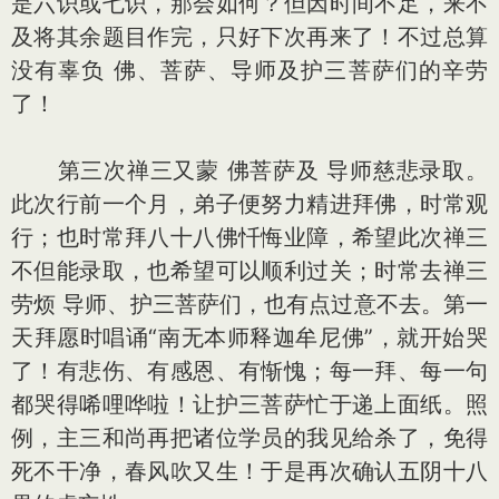
是六识或七识，那会如何？但因时间不足，来不
及将其余题目作完，只好下次再来了！不过总算
没有辜负 佛、菩萨、导师及护三菩萨们的辛劳
了！
第三次禅三又蒙 佛菩萨及 导师慈悲录取。
此次行前一个月，弟子便努力精进拜佛，时常观
行；也时常拜八十八佛忏悔业障，希望此次禅三
不但能录取，也希望可以顺利过关；时常去禅三
劳烦 导师、护三菩萨们，也有点过意不去。第一
天拜愿时唱诵“南无本师释迦牟尼佛”，就开始哭
了！有悲伤、有感恩、有惭愧；每一拜、每一句
都哭得唏哩哗啦！让护三菩萨忙于递上面纸。照
例，主三和尚再把诸位学员的我见给杀了，免得
死不干净，春风吹又生！于是再次确认五阴十八