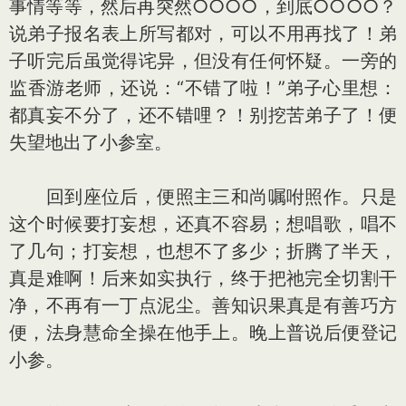
事情等等，然后再突然○○○○，到底○○○○？
说弟子报名表上所写都对，可以不用再找了！弟
子听完后虽觉得诧异，但没有任何怀疑。一旁的
监香游老师，还说：“不错了啦！”弟子心里想：
都真妄不分了，还不错哩？！别挖苦弟子了！便
失望地出了小参室。
回到座位后，便照主三和尚嘱咐照作。只是
这个时候要打妄想，还真不容易；想唱歌，唱不
了几句；打妄想，也想不了多少；折腾了半天，
真是难啊！后来如实执行，终于把祂完全切割干
净，不再有一丁点泥尘。善知识果真是有善巧方
便，法身慧命全操在他手上。晚上普说后便登记
小参。