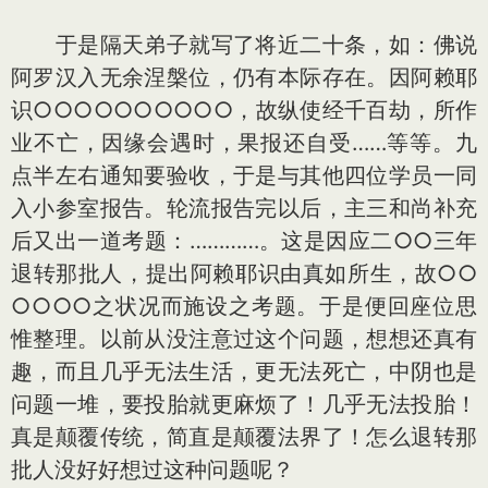
于是隔天弟子就写了将近二十条，如：佛说
阿罗汉入无余涅槃位，仍有本际存在。因阿赖耶
识○○○○○○○○○○，故纵使经千百劫，所作
业不亡，因缘会遇时，果报还自受……等等。九
点半左右通知要验收，于是与其他四位学员一同
入小参室报告。轮流报告完以后，主三和尚补充
后又出一道考题：…………。这是因应二○○三年
退转那批人，提出阿赖耶识由真如所生，故○○
○○○○之状况而施设之考题。于是便回座位思
惟整理。以前从没注意过这个问题，想想还真有
趣，而且几乎无法生活，更无法死亡，中阴也是
问题一堆，要投胎就更麻烦了！几乎无法投胎！
真是颠覆传统，简直是颠覆法界了！怎么退转那
批人没好好想过这种问题呢？