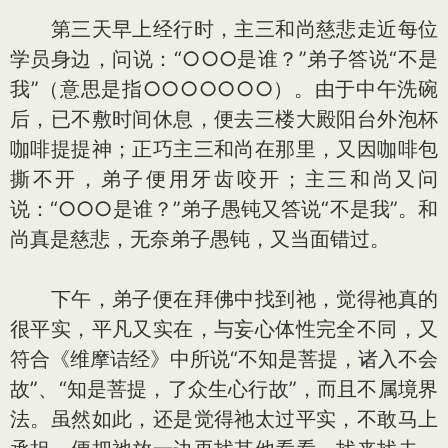
第三天早上经行时，主三和尚慈悲走近每位
学员身边，问说：“○○○是谁？”弟子答说“不是
我”（意思是指○○○○○○○）。由于中午洗碗
后，已不敷时间休息，便去三楼大殿阳台外泡杯
咖啡提提神；正巧主三和尚在那里，又因咖啡包
撕不开，弟子便用牙齿咬开；主三和尚又问
说：“○○○是谁？”弟子愚钝又答说“不是我”。和
尚真是慈悲，无奈弟子愚钝，又当面错过。
下午，弟子便在拜佛中找到祂，觉得祂真的
很平实，平凡又实在，与妄心体性完全不同，又
符合《维摩诘经》中所说“不知是菩提，诸入不会
故”、“知是菩提，了众生心行故”，而且不属境界
法。虽然如此，还是觉得祂太过平实，不敢马上