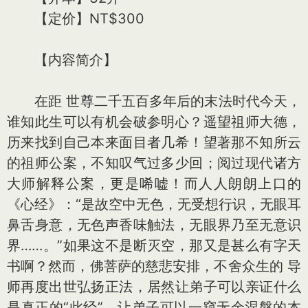
【定价】NT$300
【内容简介】
在距 世尊二千五百多年后的末法时代今天，
谁知此生可以有机会破参明心？遥望祖师大德，
历来找到自己本来面目者几希！望著那不知所云
的祖师公案，不知叹气过多少回；阅过现代诸方
大师解释公案，更是唏嘘！而人人朗朗上口的
《心经》：“是故空中无色，无受想行识，无眼耳
鼻舌身意，无色声香味触法，无眼界乃至无意识
界……。”如果这不是断灭空，那又是甚么有字天
书啊？然而，佛菩萨的慈悲安排，不舍众生的 导
师再度出世弘扬正法，居然让弟子可以亲证什么
是真正的“此经”，让弟子可以一窥无余涅槃的本