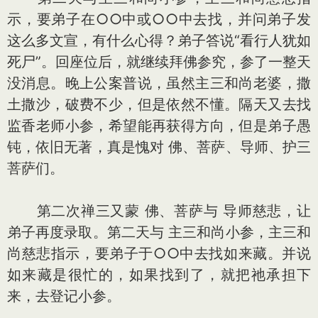
示，要弟子在○○中或○○中去找，并问弟子发
这么多文宣，有什么心得？弟子答说“看行人犹如
死尸”。回座位后，就继续拜佛参究，参了一整天
没消息。晚上公案普说，虽然主三和尚老婆，撒
土撒沙，破费不少，但是依然不懂。隔天又去找
监香老师小参，希望能再获得方向，但是弟子愚
钝，依旧无著，真是愧对 佛、菩萨、导师、护三
菩萨们。
第二次禅三又蒙 佛、菩萨与 导师慈悲，让
弟子再度录取。第二天与 主三和尚小参，主三和
尚慈悲指示，要弟子于○○中去找如来藏。并说
如来藏是很忙的，如果找到了，就把祂承担下
来，去登记小参。