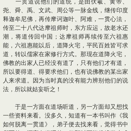
一贯道说他们的道统，是由伏羲、黄帝、
尧、舜、禹、文武、周公等一脉金线，继传印度
释迦牟尼佛，再传摩诃迦叶、阿难，一贯心法，
传至二十八代达摩祖师时，东方应运，故老水还
潮，将道传回中国；达摩祖师再续传至六祖惠
能，六祖惠能以后，道降火宅，平民百姓皆可求
道，转以儒家在家修行方式。那现在道降火宅，
佛教的出家人已经没有道了，只有他们才有道，
所以要得道、得要求他们，也有说佛教的某出家
人来求道。因为当时真的没有能力辨别他们的说
法，所以就姑妄听之！
于是一方面在道场听道，另一方面却又想找
一些资料来看。没多久，知道有一本书叫作《我
如何脱离一贯道》，弟子便去找来看，觉得书中