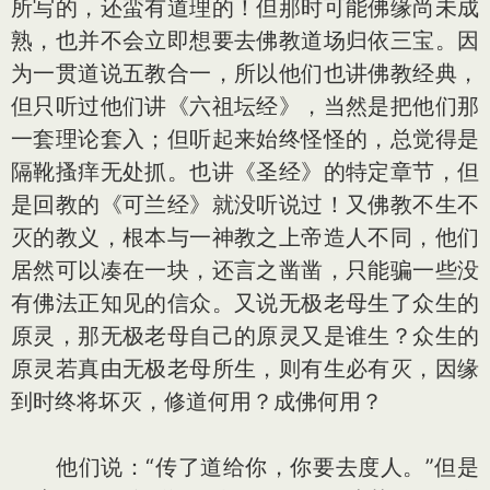
所写的，还蛮有道理的！但那时可能佛缘尚未成
熟，也并不会立即想要去佛教道场归依三宝。因
为一贯道说五教合一，所以他们也讲佛教经典，
但只听过他们讲《六祖坛经》，当然是把他们那
一套理论套入；但听起来始终怪怪的，总觉得是
隔靴搔痒无处抓。也讲《圣经》的特定章节，但
是回教的《可兰经》就没听说过！又佛教不生不
灭的教义，根本与一神教之上帝造人不同，他们
居然可以凑在一块，还言之凿凿，只能骗一些没
有佛法正知见的信众。又说无极老母生了众生的
原灵，那无极老母自己的原灵又是谁生？众生的
原灵若真由无极老母所生，则有生必有灭，因缘
到时终将坏灭，修道何用？成佛何用？
他们说：“传了道给你，你要去度人。”但是