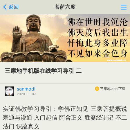
返回
菩萨六度
三摩地手机版在线学习导引 二
sanmodi
三摩地 app 下载
2020-06-07
实证佛教学习导引：学佛正知见 三乘菩提概说
宗通与说通 入门起信 阿含正义 胜鬘经讲记 不二
法门 识蕴真义