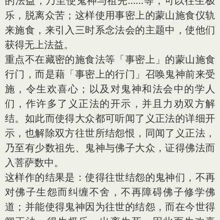
的法益，乃至使鬼神与祖先……等，可以往生极
乐，脱离众苦；这样使用事密上的蒙山施食仪轨
来施食，来引入三时系念法会的主题中，使他们
获得无上法益。
重点不在藏密的施食法等「事密上」的蒙山施食
行门，而是藉「事密上的行门」召唤鬼神前来受
施，令生欢喜心；以及对鬼神和法会中的学人
们，作许多了义正法的开示，并且力劝双方解
结。如此而使得大众都可听闻了义正法的详细开
示，也解除双方往世所结怨恨，同闻了义正法，
乃至有少数祖先、鬼神与佛子大众，证得佛法而
入菩萨数中。
这样作的结果是：使得往世结怨的鬼神们，不再
对佛子生怨而纠缠不舍，不再障碍佛子修学佛
道；并能使得鬼神因为往世的结怨，而在今世得