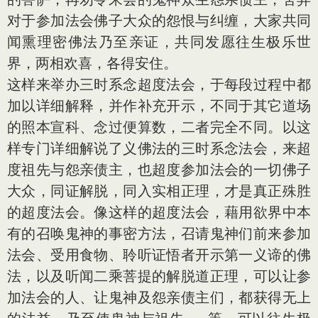
对于参加法会佛子大众的怨恨与纠缠，大家共同
闻熏理密佛法乃至亲证，共同发愿往生极乐世
界，两相欢喜，各得安住。
这样来举办三时系念超度法会，于每段过程中都
加以详细解释，并作补充开示，不同于其它道场
的照本宣科、念过便算数，二者完全不同。以这
样专门详细解说了义佛法的三时系念法会，来超
度祖先与怨亲债主，也超度参加法会的一切佛子
大众，同证解脱，同入实相正理，才是真正殊胜
的超度法会。像这样的超度法会，藉用欲界中本
有的召唤鬼神的事密方法，召请鬼神们前来参加
法会、受用食物、聆听证悟者开示第一义谛的佛
法，以及听闻二乘菩提的解脱道正理，可以让参
加法会的人、让鬼神及怨亲债主们，都获得无上