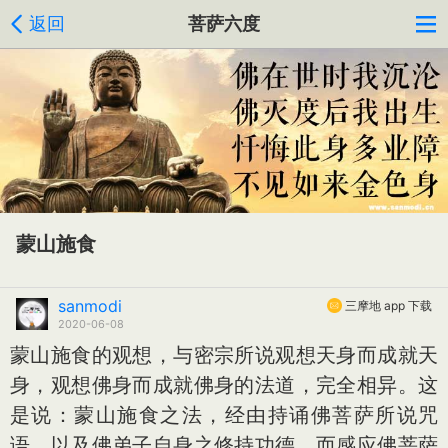
返回
菩萨六度
蒙山施食
sanmodi
三摩地 app 下载
2020-06-08
蒙山施食的观想，与密宗所说观想天身而成就天
身，观想佛身而成就佛身的法道，完全相异。这
是说：蒙山施食之法，经由持诵佛菩萨所说咒
语，以及佛弟子自身之修持功德，而感应佛菩萨