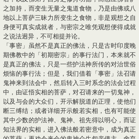
之加持，而变生无量之鬼道食物，乃是由佛或八
地以上菩萨三昧力所变生之食物，非是观想之自
身便可真实成就者，与密宗之唯凭观想便得成就
之说法迥异，不可相提并论。
「事密」虽然不是真正的佛法，只是古时印度晚
期佛教中的「初期密宗」的事行法门，本来就不
是真正的佛法，只是一些护法神所传的对治世俗
烦恼的事行法；但是，我们借着「事密」法召请
鬼神来到法会中，然后转入三时系念的法会过程
中，由证悟实相的菩萨，对召请来的一切鬼神，
以及与会的大众们，开示解脱道的正理，使他们
断三缚结；或者详细开示般若实相，也有可能使
其中少数的护法神、鬼神、祖先得以明心，而证
知法界的实相，进入佛法般若密意中，成为真正
的菩萨；再劝令来会的鬼神众生怨亲债主，舍弃