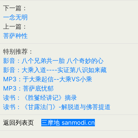
下一篇：
一念无明
上一篇：
菩萨种性
特别推荐：
影音：八个兄弟共一胎 八个奇妙的心
影音：大乘入道----实证第八识如来藏
MP3：于大乘起信--大乘VS小乘
MP3：菩萨底忧郁
读书：《胜鬘经讲记》摘录
读书：《甘露法门》-解脱道与佛菩提道
返回列表页
三摩地 sanmodi.cn