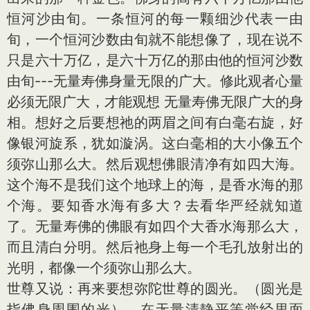
恒河沙由旬。一条恒河的每一颗细沙代表一由
旬，一个恒河沙数由旬就不能想像了，现在说不
只是六十万亿，是六十万亿的那由他的恒河沙数
由旬---无量寿佛身量无限的广大。修此观者心量
必须无限广大，才能观想 无量寿佛无限广大的身
相。想好之后要想祂的两眉之间有白毫右旋，好
像银河旋系，犹如漩涡。这白毫相的大小像五个
须弥山那么大。然后观想佛眼清净有如四大海。
这个海不是我们这个地球上的海，是香水海的那
个海。要知香水海有多大？去看华严经就知道
了。无量寿佛的佛眼有如四个大香水海那么大，
而且清白分明。然后祂身上每一个毛孔放射出的
光明，都像一个须弥山那么大。
世尊又说：再来要想弥陀世尊的圆光。（圆光是
指佛身周围的光）。在无量清静平等觉经里面