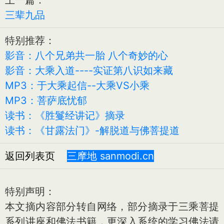
三辈九品
特别推荐：
影音：八个兄弟共一胎 八个奇妙的心
影音：大乘入道----实证第八识如来藏
MP3：于大乘起信--大乘VS小乘
MP3：菩萨底忧郁
读书：《胜鬘经讲记》摘录
读书：《甘露法门》-解脱道与佛菩提道
返回列表页
三摩地 sanmodi.cn
特别声明：
本文摘内容部分转自网络，部分摘录于三乘菩提
系列讲座和佛法书籍，更深入系统的学习佛法请