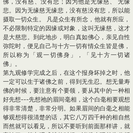
佛，没有慈、没有悲；因为他是无缘慈、 无缘
悲。因为无缘慈无缘悲，没有慈没有悲，所以能
摄取一切众生。 凡是众生有所念，他就有所应，
不必限制特定的因缘或对象，这叫无缘慈，这才
是大慈悲。到此地步，明白真如佛心，亲见自性
弥陀时，便见自己与十方一切有情众生皆是佛，
所以称为「观一切佛身」，「见十方一切诸
佛」。
第九观修学完成之后，在这个报身坏掉之时，他
一定可以生于诸佛之前，得到无生忍。想无量寿
佛的时候，要注意有个要领，要从其中的一种相
好先想---先想祂的眉间毫相，这个白毫相要观想
得非常清楚，非常分明。如果眉间的白毫之相能
够观想得很清楚的话，其它八万四千种的相自然
而然就可以看见，所以不要听到前面那样讲，就