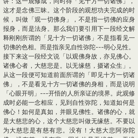
讲：这一观修成，同时得「见十方一切诸佛」，
这才是念佛三昧。这个阶段的观想功夫完成的时
候，叫做「观一切佛身」，不是指一切佛的应身
报身，而是法身。那么我们要引用下一段经文解
释刚刚所谓的「见十方一切诸佛」不是指看见一
切佛的色相。而是指亲见自性弥陀---明心见性。
接下来这一段经文说「以观佛身故，亦见佛心。
诸佛心者，大慈悲是。以无缘慈，摄诸众生」。
从这一段便可知道前面所谓的「即见十方一切诸
佛」，不是看见十方一切诸佛的身相，而是说明
「心眼开明」---开悟的人所亲证的境界。此观修
成时必能一念相应，见到自性弥陀，知道如何是
佛心！如何是真如，并眼见佛性。诸佛的心，就
是大慈悲的心，这个大慈悲叫做无缘慈。不要以
为大慈悲是有慈有悲。没有！大慈大悲阿弥陀