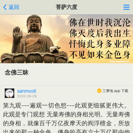
返回
菩萨六度
念佛三昧
sanmodi
三摩地 app 下载
2020-06-08
第九观---遍观一切色想---此观更细腻更伟大。
此观是专门观想 无量寿佛的身相光明。无量寿佛
的身相，就像百千万亿夜摩天的阎浮檀金，所放
出来的那一种金色。佛身的高有六十万亿那由他