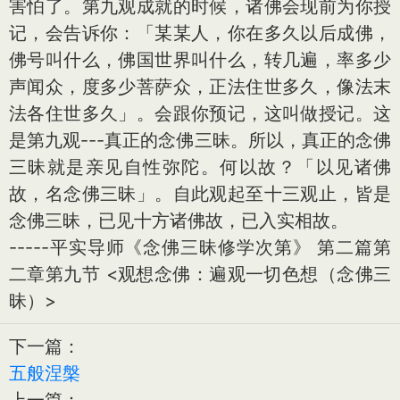
害怕了。第九观成就的时候，诸佛会现前为你授
记，会告诉你：「某某人，你在多久以后成佛，
佛号叫什么，佛国世界叫什么，转几遍，率多少
声闻众，度多少菩萨众，正法住世多久，像法末
法各住世多久」。会跟你预记，这叫做授记。这
是第九观---真正的念佛三昧。所以，真正的念佛
三昧就是亲见自性弥陀。何以故？「以见诸佛
故，名念佛三昧」。自此观起至十三观止，皆是
念佛三昧，已见十方诸佛故，已入实相故。
-----平实导师《念佛三昧修学次第》 第二篇第
二章第九节 <观想念佛：遍观一切色想（念佛三
昧）>
下一篇：
五般涅槃
上一篇：