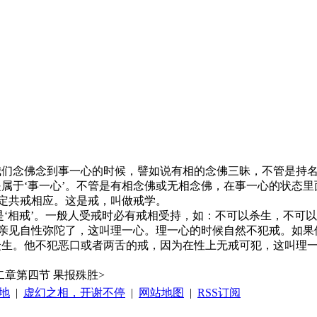
我们念佛念到事一心的时候，譬如说有相的念佛三昧，不管是持
属于‘事一心’。不管是有相念佛或无相念佛，在事一心的状态
跟定共戒相应。这是戒，叫做戒学。
不是‘相戒’。一般人受戒时必有戒相受持，如：不可以杀生，不
经亲见自性弥陀了，这叫理一心。理一心的时候自然不犯戒。如
众生。他不犯恶口或者两舌的戒，因为在性上无戒可犯，这叫理
第二章第四节 果报殊胜>
地
|
虚幻之相，开谢不停
|
网站地图
|
RSS订阅