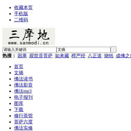
收藏本页
手机版
二维码
热搜：
因果
观世音菩萨
如来藏
楞严经
八正道
烧纸
成佛之
首页
文摘
佛法读书
佛法影音
佛法mp3
电子报刊
图库
下载
修行茶馆
菩萨六度
佛法实修