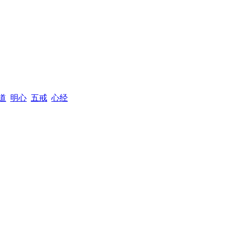
道
明心
五戒
心经