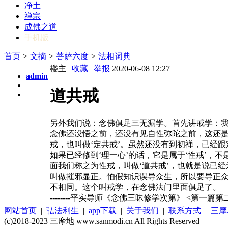
净土
禅宗
成佛之道
手机版
首页
>
文摘
>
菩萨六度
>
法相词典
楼主 |
收藏
|
举报
2020-06-08 12:27
admin
道共戒
另外我们说：念佛俱足三无漏学。首先讲戒学：
念佛还没悟之前，还没有见自性弥陀之前，这还是
戒，也叫做‘定共戒’。虽然还没有到初禅，已经
如果已经修到‘理一心’的话，它是属于‘性戒’，
面我们称之为性戒，叫做‘道共戒’，也就是说已
叫做摧邪显正。怕假知识误导众生，所以要导正
不相同。这个叫戒学，在念佛法门里面俱足了。
--------平实导师《念佛三昧修学次第》 <第一篇
网站首页
|
弘法利生
|
app下载
|
关于我们
|
联系方式
|
三摩
(c)2018-2023 三摩地 www.sanmodi.cn All Rights Reserved