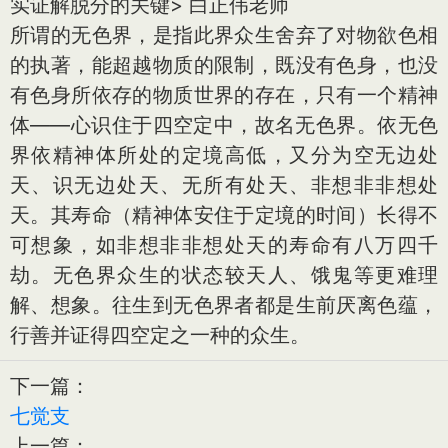
实证解脱分的关键> 白正伟老师
所谓的无色界，是指此界众生舍弃了对物欲色相
的执著，能超越物质的限制，既没有色身，也没
有色身所依存的物质世界的存在，只有一个精神
体——心识住于四空定中，故名无色界。依无色
界依精神体所处的定境高低，又分为空无边处
天、识无边处天、无所有处天、非想非非想处
天。其寿命（精神体安住于定境的时间）长得不
可想象，如非想非非想处天的寿命有八万四千
劫。无色界众生的状态较天人、饿鬼等更难理
解、想象。往生到无色界者都是生前厌离色蕴，
行善并证得四空定之一种的众生。
下一篇：
七觉支
上一篇：