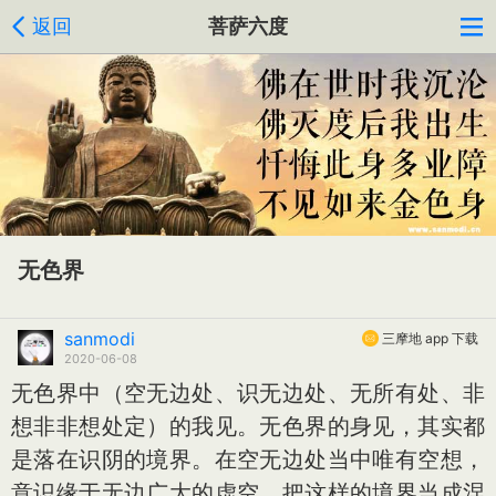
返回
菩萨六度
无色界
sanmodi
三摩地 app 下载
2020-06-08
无色界中（空无边处、识无边处、无所有处、非
想非非想处定）的我见。无色界的身见，其实都
是落在识阴的境界。在空无边处当中唯有空想，
意识缘于无边广大的虚空，把这样的境界当成涅