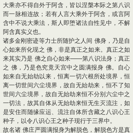
大乘亦不得自外于阿含，皆以涅槃本际之第八识
而一脉相连故；若有人言大乘外于阿含，或言阿
含中不说大乘法，斯人即堕诸法自性见中，不解
阿含真实义也。
诸多金刚密迹等力士所随护之人间 佛身，乃是自
心如来所化现之 佛，非是真正之如来。真正之如
来其实乃是 佛之自心如来——第八识法身；真正
之 佛，乃是色究竟天宫中之圆满报身 佛。自心
如来自无始劫以来，恒离一切六根所处境界，恒
离一切世间六尘境界，故自无始劫来，恒不了知
世间六尘境界，故自无始劫来恒不分别六尘中之
一切法，故其自体从无始劫来恒无生灭流注，如
是安住而随缘应运、流注自体所含藏之八识心王
种子，以令八识心王之种子现行于三界中。
故名诸 佛庄严圆满报身为解脱色，解脱色方是真