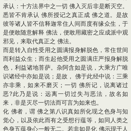
承认：十方法界中之一切 佛入灭后非是断灭空。
悉皆不肯承认 佛所授记之真正成 佛之道。是故
彼等诸人皆不信释迦常住人间而度有缘众生，于
是便敢随意解释 佛法，便敢用藏密之应成派中观
邪见，来取代真正之 佛法。
而是转入自性受用之圆满报身解脱色，常住世间
而利益众生；而生起他受用之圆满庄严报身解脱
色，利益诸地菩萨。杂阿含如是说，大乘方广唯
识诸经中亦如是说；是故， 佛于此经中说：三乘
亦非乘，如来不磨灭；一切 佛所记，说离诸过
恶?此乃是说：远离一切过失与恶法，故名如
来，非是灭尽一切法而可言为如来也。
化 佛者，谓 佛之第八识真如所化现之色身与知
觉心，以及依此而有之受想行蕴等，如同人类之
色身五蕴身心一般无二。若非如是化 佛示现于人