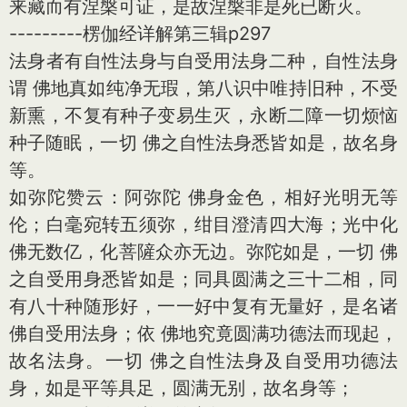
来藏而有涅槃可证，是故涅槃非是死已断灭。
---------楞伽经详解第三辑p297
法身者有自性法身与自受用法身二种，自性法身
谓 佛地真如纯净无瑕，第八识中唯持旧种，不受
新熏，不复有种子变易生灭，永断二障一切烦恼
种子随眠，一切 佛之自性法身悉皆如是，故名身
等。
如弥陀赞云：阿弥陀 佛身金色，相好光明无等
伦；白毫宛转五须弥，绀目澄清四大海；光中化
佛无数亿，化菩隡众亦无边。弥陀如是，一切 佛
之自受用身悉皆如是；同具圆满之三十二相，同
有八十种随形好，一一好中复有无量好，是名诸
佛自受用法身；依 佛地究竟圆满功德法而现起，
故名法身。一切 佛之自性法身及自受用功德法
身，如是平等具足，圆满无别，故名身等；