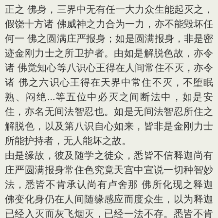
正之 佛身，三界中无有任一大力众生能起灭之，
假饶十方诸 佛威神之力合为一力，亦不能毁坏任
何一 佛之圆满庄严报身；如是圆满报身，非是密
迹金刚力士之所卫护者。由如是解脱色故，亦令
诸 佛觉知心等八识心王得在人间常住不灭，亦令
诸 佛之六识心王得在天界中常住不灭，不堕眠
熟、闷绝…等五位中必灭之间断法中，如是安
住，亦名无间法智忍也。如是无间法智忍所住之
解脱色，以及第八识自心如来，皆非是金刚力士
所能护持者，无人能坏之故。
由是缘故，彼及随学之徒众，悉皆不信释迦尚有
庄严圆满报身常住色究竟天宫中宣说一切种智妙
法，悉皆不肯承认尚有卢舍那 佛所化现之释迦
佛变化身仍在人间随缘感应而度众生，以为释迦
已经入灭而灰飞烟灭，已经一法不存。悉皆不肯