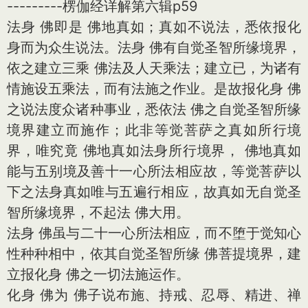
---------楞伽经详解第六辑p59
法身 佛即是 佛地真如；真如不说法，悉依报化
身而为众生说法。法身 佛有自觉圣智所缘境界，
依之建立三乘 佛法及人天乘法；建立已，为诸有
情施设五乘法，而有法施之作业。是故报化身 佛
之说法度众诸种事业，悉依法 佛之自觉圣智所缘
境界建立而施作；此非等觉菩萨之真如所行境
界，唯究竟 佛地真如法身所行境界， 佛地真如
能与五别境及善十一心所法相应故，等觉菩萨以
下之法身真如唯与五遍行相应，故真如无自觉圣
智所缘境界，不起法 佛大用。
法身 佛虽与二十一心所法相应，而不堕于觉知心
性种种相中，依其自觉圣智所缘 佛菩提境界，建
立报化身 佛之一切法施运作。
化身 佛为 佛子说布施、持戒、忍辱、精进、禅