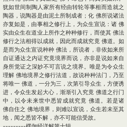
犹如世间制陶人家所有经由转轮等事相而造就之
陶器，说陶器是由泥土所制成者；化 佛所说诸法
亦复如是，由事相之修行上，为众生宣说：诸 佛
实由众生在道业上所作之种种修行，而使其 佛法
修行之法相得以成就，因此而成就究竟 佛道。如
是而为众生宣说种种 佛法，所说者，非依如来所
自证通达之内证究竟境界而说，亦非是说如来自
身所觉证之深妙不可言说之境界。唯是为令众生
理解 佛地境界之修行法道，故说种种法门，乃至
将唯一 佛道，一分为三，次第引导众生，方便诱
进，令众生发起大心，渐渐引入究竟 佛道之行门
中，以令未来世中悉皆成就究竟 佛道。若是诸
佛自住之 佛地境界，则难以宣说，众生若未至其
地，闻之悉皆不解，亦不可能信受故。
---------楞伽经详解第十辑