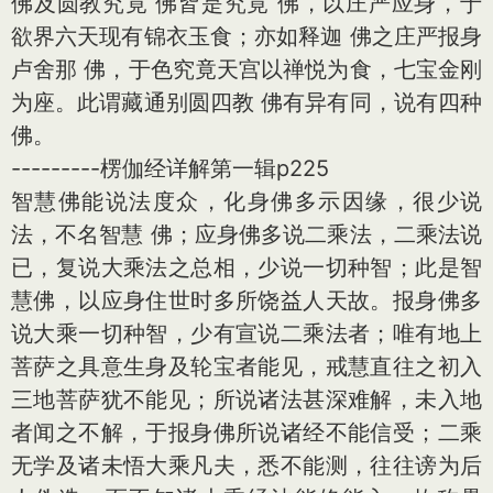
佛及圆教究竟 佛皆是究竟 佛，以庄严应身，于
欲界六天现有锦衣玉食；亦如释迦 佛之庄严报身
卢舍那 佛，于色究竟天宫以禅悦为食，七宝金刚
为座。此谓藏通别圆四教 佛有异有同，说有四种
佛。
---------楞伽经详解第一辑p225
智慧佛能说法度众，化身佛多示因缘，很少说
法，不名智慧 佛；应身佛多说二乘法，二乘法说
已，复说大乘法之总相，少说一切种智；此是智
慧佛，以应身住世时多所饶益人天故。报身佛多
说大乘一切种智，少有宣说二乘法者；唯有地上
菩萨之具意生身及轮宝者能见，戒慧直往之初入
三地菩萨犹不能见；所说诸法甚深难解，未入地
者闻之不解，于报身佛所说诸经不能信受；二乘
无学及诸未悟大乘凡夫，悉不能测，往往谤为后