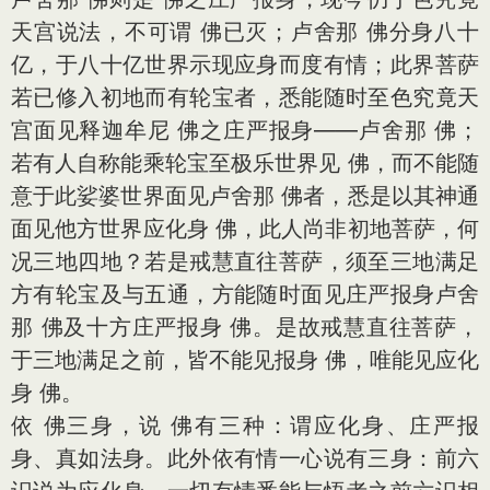
天宫说法，不可谓 佛已灭；卢舍那 佛分身八十
亿，于八十亿世界示现应身而度有情；此界菩萨
若已修入初地而有轮宝者，悉能随时至色究竟天
宫面见释迦牟尼 佛之庄严报身——卢舍那 佛；
若有人自称能乘轮宝至极乐世界见 佛，而不能随
意于此娑婆世界面见卢舍那 佛者，悉是以其神通
面见他方世界应化身 佛，此人尚非初地菩萨，何
况三地四地？若是戒慧直往菩萨，须至三地满足
方有轮宝及与五通，方能随时面见庄严报身卢舍
那 佛及十方庄严报身 佛。是故戒慧直往菩萨，
于三地满足之前，皆不能见报身 佛，唯能见应化
身 佛。
依 佛三身，说 佛有三种：谓应化身、庄严报
身、真如法身。此外依有情一心说有三身：前六