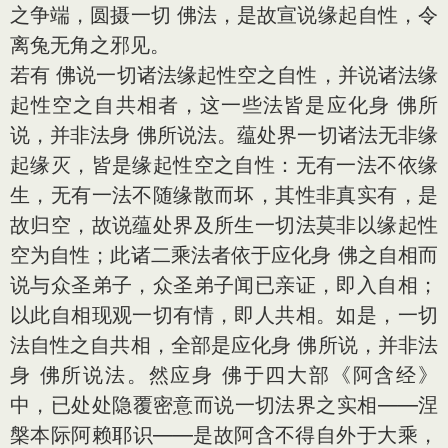
之争端，圆摄一切 佛法，是故宣说缘起自性，令
离兔无角之邪见。
若有 佛说一切诸法缘起性空之自性，并说诸法缘
起性空之自共相者，这一些法皆是应化身 佛所
说，并非法身 佛所说法。蕴处界一切诸法无非缘
起缘灭，皆是缘起性空之自性：无有一法不依缘
生，无有一法不随缘散而坏，其性非真实有，是
故归空，故说蕴处界及所生一切法莫非以缘起性
空为自性；此诸二乘法者依于应化身 佛之自相而
说与众圣弟子，众圣弟子闻已亲证，即入自相；
以此自相现观一切有情，即人共相。如是，一切
法自性之自共相，全部是应化身 佛所说，并非法
身 佛所说法。然应身 佛于四大部《阿含经》
中，已处处隐覆密意而说一切法界之实相——涅
槃本际阿赖耶识——是故阿含不得自外于大乘，