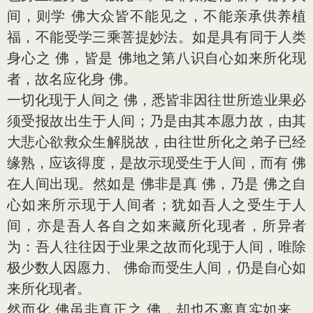
间，则学 佛大众皆不能见之，不能亲承供养植
福，不能受学三乘菩提妙法。如是具有同于人类
身心之 佛，皆是 佛地之第八识自心如来所化现
者，故名应化身 佛。
一切化现于人间之 佛，悉皆非因往世所造业果必
须受报故出生于人间；乃是由其本愿力故，由其
大悲心欲救众生解脱故，由往世所化之弟子已经
缘熟，应该得度，是故示现受生于人间，而有 佛
在人间出现。然如是 佛非是真 佛，乃是 佛之自
心如来所示现于人间者；犹如吾人之受生于人
间，亦是吾人各自之如来藏所化现者，所异者
为：吾人往往因于业果之故而化现于人间，唯除
极少数人因愿力、 佛命而受生人间，仍是自心如
来所化现者。
然而化 佛虽非真正之 佛，却也不离真实如来。