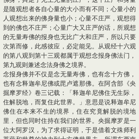
是随观想者各自心量的大小而有不同；心量小的
人观想出来的佛身量也小；心量不庄严，观想得
到的佛也不庄严；心量广大又庄严的话，所观想
的无量寿佛的报身也无比广大和庄严，所以只要
次第而修，此感彼应，必定能见。从观经十六观
的第八观到第十三观都属于观想念报身佛法门，
第九观则兼述念法身佛之境界。
念报身佛并不仅是念无量寿佛，也有念十方佛，
也有念释迦牟尼佛或毘卢遮那佛。在阿含部《央
掘摩罗经》卷三记载：「释迦牟尼佛住无生际，
住解脱地，而复住此世界。」意思是说释迦牟尼
佛住在本来不生的境界，住在究竟解脱的境地
里，但也同时住持在我们的世界。央掘摩罗是一
位大阿罗汉，为了求得证明，于是借着文殊师利