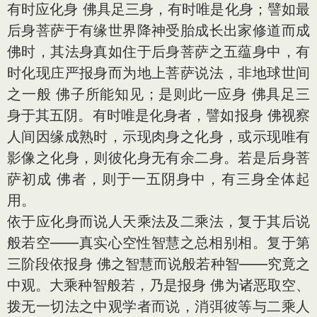
有时应化身 佛具足三身，有时唯是化身；譬如最
后身菩萨于有缘世界降神受胎成长出家修道而成
佛时，其法身真如住于后身菩萨之五蕴身中，有
时化现庄严报身而为地上菩萨说法，非地球世间
之一般 佛子所能知见；是则此一应身 佛具足三
身于其五阴。有时唯是化身者，譬如报身 佛视察
人间因缘成熟时，示现肉身之化身，或示现唯有
影像之化身，则彼化身无有余二身。若是后身菩
萨初成 佛者，则于一五阴身中，有三身全体起
用。
依于应化身而说人天乘法及二乘法，复于其后说
般若空——真实心空性智慧之总相别相。复于第
三阶段依报身 佛之智慧而说般若种智——究竟之
中观。大乘种智般若，乃是报身 佛为诸恶取空、
拨无一切法之中观学者而说，消弭彼等与二乘人