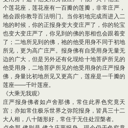
个莲花座，莲花座有一百瓣的莲瓣，非常庄严，
祂会跟你教导百法明门。当你初地完成而进入二
地的时候，你的正报身变大变庄严了，你的轮宝
也变大变庄严了，你见到的佛的形相也会跟着变
了；二地所见到的佛，祂的他受用身不同于初地
所见，更为高广庄严。报身佛有自受用身无量无
边的广大，但是另外还有化现给十地菩萨所见的
他受用身，二地菩萨所见的他受用身的庄严报身
佛，身量比初地所见又更高广，莲座是一千瓣的
莲座——千叶莲座。
《大乘无我观》
庄严报身佛者如卢舍那佛，常住此界色究竟天
宫；亦如常住极乐世界之弥陀报身，皆具三十二
大人相，八十随形好，常住于无住处涅槃者。
卢舍那 佛则是 佛之庄严报身，现今仍于色究竟