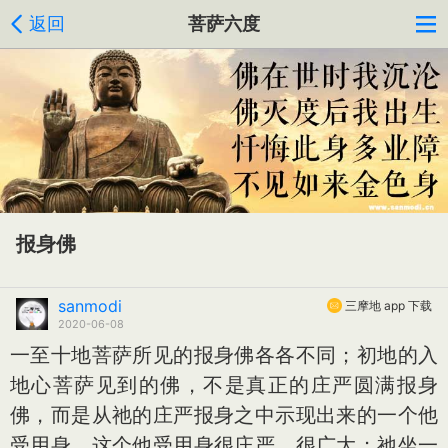
返回
菩萨六度
报身佛
sanmodi
三摩地 app 下载
2020-06-08
一至十地菩萨所见的报身佛各各不同；初地的入
地心菩萨见到的佛，不是真正的庄严圆满报身
佛，而是从祂的庄严报身之中示现出来的一个他
受用身，这个他受用身很庄严，很广大；祂坐一