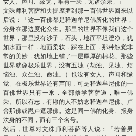
女人、声闻、缘觉，唯有一乘，无诸余乘。」
文殊师利菩萨和央掘摩罗到那一百佛世界回来以
后说：「这一百佛都是释迦牟尼佛所化的世界，
分身在那边度化众生。那里的世界不像我们这个
世界，那里没有沙子，石头，地面平坦澄净，犹
如水面一样，地面柔软，踩在上面，那种触觉非
常的美妙，犹如地上铺了一层厚厚的棉花。那些
世界就像极乐世界，没有五浊（劫浊、见浊、烦
恼浊、众生浊、命浊。）也没有女人、声闻和缘
觉。在极乐世界还有声闻，可是释迦牟尼佛的一
百佛世界只有一乘，全部修学菩萨道，唯一佛
乘。所以有志，有愿的人不妨念释迦牟尼佛、卢
舍那佛或毘卢遮那佛。这是同一佛的化身、报身
法身的不同，而有三个名号。
然后，世尊对文殊师利菩萨等人说：「若善男