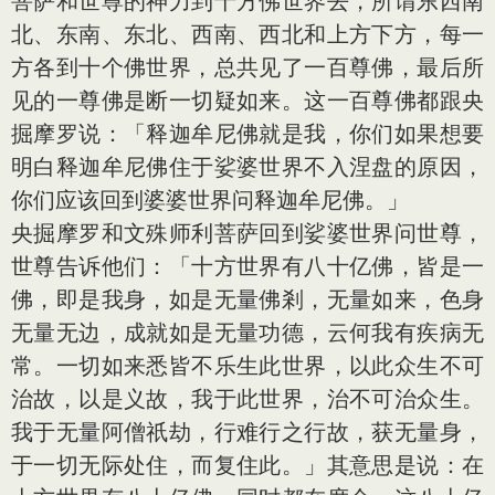
菩萨和世尊的神力到十方佛世界去，所谓东西南
北、东南、东北、西南、西北和上方下方，每一
方各到十个佛世界，总共见了一百尊佛，最后所
见的一尊佛是断一切疑如来。这一百尊佛都跟央
掘摩罗说：「释迦牟尼佛就是我，你们如果想要
明白释迦牟尼佛住于娑婆世界不入涅盘的原因，
你们应该回到婆婆世界问释迦牟尼佛。」
央掘摩罗和文殊师利菩萨回到娑婆世界问世尊，
世尊告诉他们：「十方世界有八十亿佛，皆是一
佛，即是我身，如是无量佛剎，无量如来，色身
无量无边，成就如是无量功德，云何我有疾病无
常。一切如来悉皆不乐生此世界，以此众生不可
治故，以是义故，我于此世界，治不可治众生。
我于无量阿僧祇劫，行难行之行故，获无量身，
于一切无际处住，而复住此。」其意思是说：在