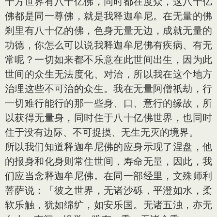
十方世界有八十亿佛，同时都在度众，这八十亿
佛都是同一尊佛，就是我释迦牟尼。在无量的佛
剎里有八十亿的佛，色身无量无边，成就无量的
功德，你怎么可以说我释迦牟尼佛有疾病、有无
常呢？一切如来都不乐意在此世间出生，因为此
世间的众生无法度化、对治，所以我在这个地方
治理这些不可治的众生。我在无量阿僧祇劫，行
一切难行能行的那一些身、口、意行的缘故，所
以获得无量身，同时住于八十亿佛世界，也同时
住于没有边际、不可捉摸、无生无灭的境界。
所以我们知道释迦牟尼佛的应身示现了涅盘，他
的报身和化身则常住世间，寿命无量，因此，我
们应当念释迦牟尼佛。在同一部经里，文殊师利
菩萨说：「彼之世界，无诸沙砾，平澄如水，柔
软乐触，犹如绵纩，如安乐国。无诸五浊，亦无