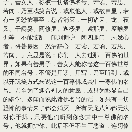
子，善女人，称彼一切诸佛名号、若读、若思、
若闻，乃至戏笑言说，或顺他人，或欲自显，若
有一切恐怖事至，悉皆消灭，一切诸天、龙、夜
叉、干闼婆、阿修罗、迦楼罗、紧那罗、摩喉罗
伽等，不能恼乱，闻则拥护，闭四趣门。未发心
者，得菩提因；况清静心，若读、若诵、若思、
若闻。」意思是说：你们三人去过那一百佛的世
界，如果有善男子，善女人能称念这一百佛世尊
的不同名号，不管是用读、用写，乃至听到，或
以开玩笑方式来说这一百尊佛或其中一尊佛的名
号。乃至为了迎合别人的意愿，或只为彰显自己
的多学、多闻而说此诸佛名号的话，如果有一切
恐怖的事情来了都会消灭，所有天龙八部都无法
对你干扰，只要他们听到你念其中一尊佛的名
号，他就拥护你。此后不但不生三恶道，连阿修