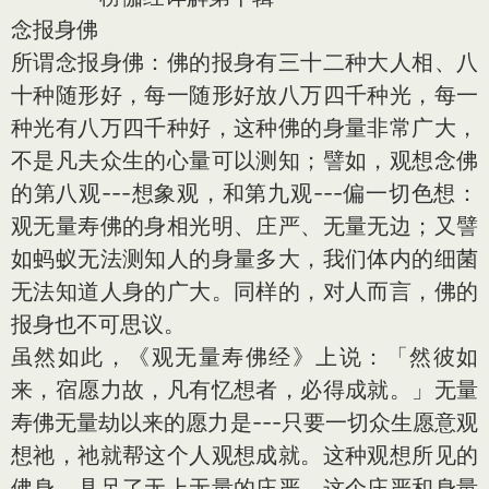
念报身佛
所谓念报身佛：佛的报身有三十二种大人相、八
十种随形好，每一随形好放八万四千种光，每一
种光有八万四千种好，这种佛的身量非常广大，
不是凡夫众生的心量可以测知；譬如，观想念佛
的第八观---想象观，和第九观---偏一切色想：
观无量寿佛的身相光明、庄严、无量无边；又譬
如蚂蚁无法测知人的身量多大，我们体内的细菌
无法知道人身的广大。同样的，对人而言，佛的
报身也不可思议。
虽然如此，《观无量寿佛经》上说：「然彼如
来，宿愿力故，凡有忆想者，必得成就。」无量
寿佛无量劫以来的愿力是---只要一切众生愿意观
想祂，祂就帮这个人观想成就。这种观想所见的
佛身，具足了无上无量的庄严，这个庄严和身量