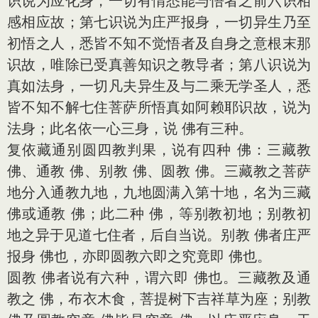
识说为应化身，一切有情悉能与悟者之前六识相
感相应故；第七识说为庄严报身，一切异生乃至
初悟之人，悉皆不知不觉悟者及自身之意根末那
识故，唯除已受真善知识之教导者；第八识说为
真如法身，一切凡夫异生及与二乘无学圣人，悉
皆不知不解七住菩萨所悟真如阿赖耶识故，说为
法身；此名依一心三身，说 佛有三种。
复依藏通别圆四教判果，说有四种 佛：三藏教
佛、通教 佛、别教 佛、圆教 佛。三藏教之菩萨
地分入通教九地，九地圆满入第十地，名为三藏
佛或通教 佛；此二种 佛，等别教初地；别教初
地之异于见道七住者，后自当说。别教 佛者庄严
报身 佛也，亦即圆教六即之究竟即 佛也。
圆教 佛者说有六种，谓六即 佛也。三藏教及通
教之 佛，布衣木食，菩提树下吉祥草为座；别教