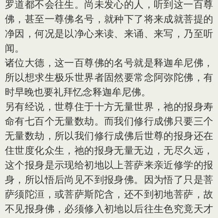
罗道都不会往生。尚未发心的人，听到这一百尊
佛，甚至一尊佛名号，就种下了将来成就菩提的
净因，何况是以净心来读、来诵、来写，乃至听
闻。
诸位大德，这一百尊佛的名号就是释迦牟尼佛，
所以想求生极乐世界者固然要常念阿弥陀佛，有
时早晚也要礼拜忆念释迦牟尼佛。
另有经说，世尊住于十方无量世界，祂的报身寿
命有七百个无量数劫。而我们修行成佛只要三个
无量数劫，所以我们修行成佛后世尊的报身还在
住世度化众生，祂的报身无量无边，无尽久远，
这个报身是示现给初地以上菩萨来亲近修学的报
身，所以悟后尚见不到报身佛。因为悟了只是菩
萨须陀洹，或菩萨斯陀含，还不到初地菩萨，故
不见报身佛，必须修入初地以后往生色究竟天才