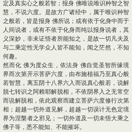
定及真实心之般若智；报身 佛唯说唯识种智之智
慧，不说六度。是故方广诸经中，属于唯识种智
之般若，皆是报身 佛所说；或有依于化身中而于
人间说者，或有不依于化身而纯以报身说者，其
义深妙，非未证悟者所能知之，是故一切凡夫及
与二乘定性无学众人皆不能知，闻之茫然，不知
何趣。
然而化 佛为度众生，依法身 佛自觉圣智所缘境
界而次第开示菩萨六度，由布施植福乃至真心般
若智慧，离五阴十八界六入而说真心般若，说解
脱七转识之阿赖耶解脱相，不依阴界入之无常空
而说解脱相，依此观察而建立菩萨六度修行次第
相；超越一切外道见解，超越一切误计无色定境
界为涅槃者之邪见；一切外道及一切未悟大乘之
佛子等，悉不能知、不能摧坏。