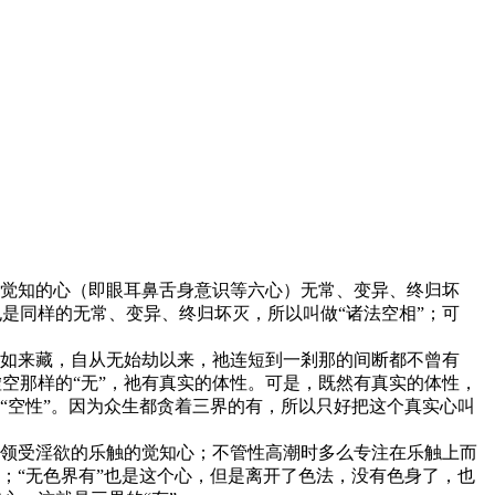
闻觉知的心（即眼耳鼻舌身意识等六心）无常、变异、终归坏
是同样的无常、变异、终归坏灭，所以叫做“诸法空相”；可
识如来藏，自从无始劫以来，祂连短到一剎那的间断都不曾有
空那样的“无”，祂有真实的体性。可是，既然有真实的体性，
“空性”。因为众生都贪着三界的有，所以只好把这个真实心叫
能领受淫欲的乐触的觉知心；不管性高潮时多么专注在乐触上而
；“无色界有”也是这个心，但是离开了色法，没有色身了，也