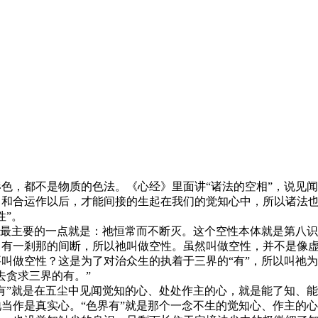
色，都不是物质的色法。《心经》里面讲“诸法的空相”，说见
和合运作以后，才能间接的生起在我们的觉知心中，所以诸法也
性”。
性最主要的一点就是：祂恒常而不断灭。这个空性本体就是第八
有一剎那的间断，所以祂叫做空性。虽然叫做空性，并不是像虚
叫做空性？这是为了对治众生的执着于三界的“有”，所以叫祂为
去贪求三界的有。”
有”就是在五尘中见闻觉知的心、处处作主的心，就是能了知、
当作是真实心。“色界有”就是那个一念不生的觉知心、作主的心