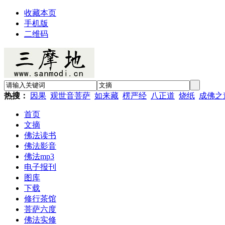
收藏本页
手机版
二维码
热搜：
因果
观世音菩萨
如来藏
楞严经
八正道
烧纸
成佛之
首页
文摘
佛法读书
佛法影音
佛法mp3
电子报刊
图库
下载
修行茶馆
菩萨六度
佛法实修