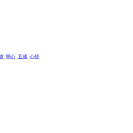
道
明心
五戒
心经