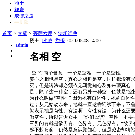
净土
禅宗
成佛之道
手机版
首页
>
文摘
>
菩萨六度
>
法相词典
楼主 |
收藏
|
举报
2020-06-08 14:00
admin
名相 空
“空”有两个含意：一个是空相，一个是空性。
妄心之相也是空，真心之相也是空，同样都没有形
灭，但是诸法却必须依见闻觉知心及如来藏真心，
是，除了这一种空，还有另外一种空，也就是“空
为什么叫做“空性”？因为祂有自体性，祂的自体
过；从无始劫以来，祂就一直这样延续下来，不曾
就表示祂是有性、有法啊！有性有法，为什么还要
做空性，所以告诉众生：“你们应该证空性，不要
三界的有就是欲界有、色界有、无色界有。“欲界
起不起妄念，仍然是意识觉知心，但是藏密却将祂