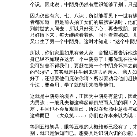
个识。因此说，中阴身仍然有意识能够了别，只
因为仍然有六、七、八识，所以能看见下一世有
者都知道；但是前去拍子女们的肩膀讲话时，他
到前世的人间去，所以只好死了心，再去投胎。如
只好留下来，每天继续看着他，同时看着媳妇、
又出生了另一个中阴身。这时才知道：“这个中阴
所以，你们家里如果有老人家，舍报后要告诉他这
身已经不如现在这第一个中阴身了！那你现在往
您可别舍不得我们，要赶在第一个中阴身坏掉之前
的“公妈”，其实就是往生到鬼道去的亲人。亲人
好了，还想要他们庇佑你唷？所以要劝导他们赶
个法，要会用，学了就能用来教导他们。
这就是中阴身的境界，正因为中阴身有意识，因
为男孩；一般凡夫都这样起颠倒想而入胎的啊！
差，并且也不会反观自己，所以在母胎中意根与
这样而已！（大众笑……）你们也许本来以为说：
等到五根初具，眼等五根的大概雏形已经有了，
别，就只是触知而已。想要具足识阴六识的功能