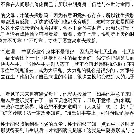
是不像在人间那么伶俐而已；所以中阴身身上仍然与在世时雷同
缘的父母，才能去投胎嘛！因为有意识觉知心存在，所以往生投
们却都没有感觉，所讲的话他们也都没有听到；这时才知道是阴
果这个爱恋亲情的执著很重，舍不下金孙与财产，那就只好留下
儿子有没有虐待他？可是看着、看着，看了七天，快到第七天的
身并不可靠！”不可靠，才终于愿意离家去投胎。
个道理：“中阴身这个身体不是很好，因为只有七天生命。七天
生，福报会比下一个中阴身时往生的福报更好。假使你拖到愈后
快去往生。”当他往生去别人家了，就不会再老是骚扰你啦！不要
如果往生到鬼道去，成为大福鬼、大力鬼的机会是很少的，大部
快去往生！他们为了自己来世的幸福，很快去投胎变成别人的儿
此，看见了未来世有缘父母时，他就去投胎了！如果他中意了来
入胎以后意识就不在了，前五识也消灭了，只剩下意根与如来藏
如来藏存在的境界，诸位想不想知道啊？（大众答：想！）想！
“好玄妙哦！我一定想要知道。”没想到事实上，刚住母胎的境
才终于能够接触到很下劣的五尘，终于能够了知一点五尘；这时
，那就得要到出生以后，才能圆满具足嘛！这就是中阴身形成与