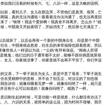
，类似我们活着的时候有六、七、八识一样，这是大略的说明。
胎以前，看到儿子、女儿在那边哭，不管他们是真哭、假哭，亡
阳两隔，真的无法沟通啦！眼看着没办法沟通了，也无法再度回
来了：“唉呀！我这个爱孙啊！我真舍不得离开。怎么办？”就
时候，中阴身又开始衰弱了，开始消失了，然后第七天满足了，
以后就坏了，以后会再有一个新的中阴身出生，但是那个中阴
面往生，中阴身就会愈差，往生后的来世福报也跟着愈差。所以
像世俗人一样误以为说：“‘公妈’有拜有保庇。”闽南人所谓
分是饿鬼；他们过的日子通常都不太好，能够不跟你捣蛋就算很
子、女儿，你家就没事了，你家里就不会再不平安了。你们学这
世的父亲，下一辈子就生为女儿；若是中意了母亲，下辈子就生
。住在受精卵中的意根，并不会了别五尘，对法尘的了别也很
那我告诉你：就像你睡着无梦一样，就像你闷绝了一样，就只是
界并没有什么可以知道的！就像你闷绝了、眠熟了一样。
是意识刚生起的时候，可是功能一样是很差，什么都没有办法了
七、八、六识的关系，就简单的这么说，因为时间不很够。我尽