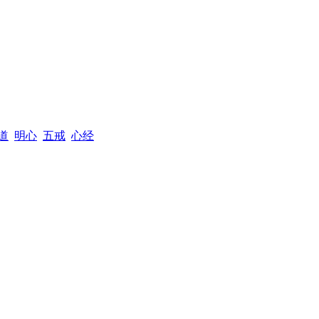
道
明心
五戒
心经