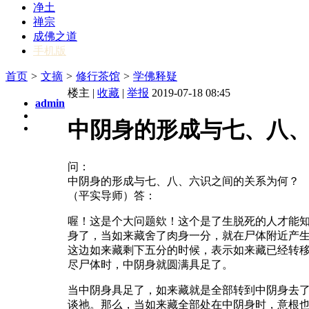
净土
禅宗
成佛之道
手机版
首页
>
文摘
>
修行茶馆
>
学佛释疑
楼主 |
收藏
|
举报
2019-07-18 08:45
admin
中阴身的形成与七、八
问：
中阴身的形成与七、八、六识之间的关系为何？
（平实导师）答：
喔！这是个大问题欸！这个是了生脱死的人才能
身了，当如来藏舍了肉身一分，就在尸体附近产生
这边如来藏剩下五分的时候，表示如来藏已经转
尽尸体时，中阴身就圆满具足了。
当中阴身具足了，如来藏就是全部转到中阴身去
谈祂。那么，当如来藏全部处在中阴身时，意根