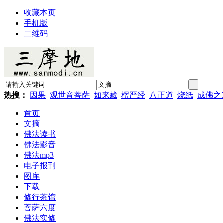
收藏本页
手机版
二维码
热搜：
因果
观世音菩萨
如来藏
楞严经
八正道
烧纸
成佛之
首页
文摘
佛法读书
佛法影音
佛法mp3
电子报刊
图库
下载
修行茶馆
菩萨六度
佛法实修