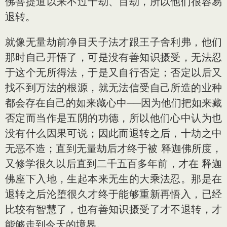
佛菩提道以来不过十劫、百劫，所以他们很容易
退转。
就像无量劫前净目天子法才跟王子舍利弗，他们
那时自己开悟了，可是没有善知识摄受，无法忍
于这个无所得法，于是又自行否定；否定以后又
找不到万法的根源，就无法信受自己所造的业种
都会存在自己的如来藏心中──因为他们把如来藏
否定而当作是五阴的功德，所以他们心中认为也
没有什么因果可说；因此而退转之后，十劫之中
无恶不造；直到无量劫后才终于被 释迦佛所度，
又修学很久以后直到二千五百多年前，才在 释迦
佛座下入地，生起本来无生的大乘法忍。那是在
退转之后沦堕很久才终于能够重新再悟入，已经
比较有智慧了，也有善知识摄受了才不退转，才
能够走到今天的境界。