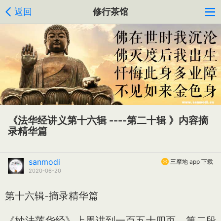
返回
修行茶馆
《法华经讲义第十六辑 ----第二十辑 》内容摘
录精华篇
sanmodi
三摩地 app 下载
2020-06-20
第十六辑-摘录精华篇
《妙法莲华经》上周讲到一百五十四页，第二段