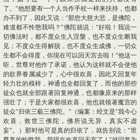
了。”他想要有一个人当作手杖一样来扶持，也都
办不到了，因此又说：“那您大慈大悲，是佛陀，
难道都不怜愍我吗？”佛陀就说：“好啦！我说一
切佛法时，都不度众生入涅槃，也不度众生断我
见；不度众生得解脱，也不度众生成佛，一切众
生都不会得度，你现在可以回天宫去啦！”他这一
听，世尊对他作了承诺，他认为这样就不会使他
的欲界眷属减少了，心中很欢喜，因此又回复年
轻力壮的模样，神通也全都回复了，而他的那些
徒众也就全部跟著回复神通，也都像原来的那样
强壮了；于是大家都很欢喜，他也就领著魔宫的
徒众“归依三藐三佛陀。”（编案：经文是“我今心
欢喜，救世三佛陀，佛所说无异，真实不虚
妄”。）那时他可是真的归依了，就告别说：“世
尊真的怜愍我，我现在欢喜回天宫了！”就回复为