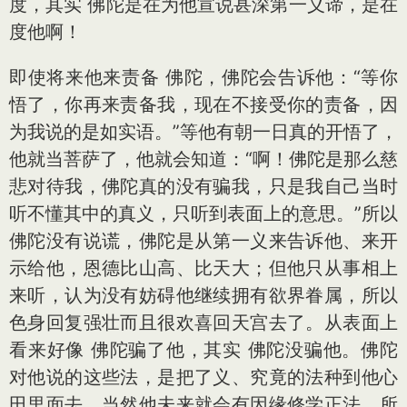
度，其实 佛陀是在为他宣说甚深第一义谛，是在
度他啊！
即使将来他来责备 佛陀，佛陀会告诉他：“等你
悟了，你再来责备我，现在不接受你的责备，因
为我说的是如实语。”等他有朝一日真的开悟了，
他就当菩萨了，他就会知道：“啊！佛陀是那么慈
悲对待我，佛陀真的没有骗我，只是我自己当时
听不懂其中的真义，只听到表面上的意思。”所以
佛陀没有说谎，佛陀是从第一义来告诉他、来开
示给他，恩德比山高、比天大；但他只从事相上
来听，认为没有妨碍他继续拥有欲界眷属，所以
色身回复强壮而且很欢喜回天宫去了。从表面上
看来好像 佛陀骗了他，其实 佛陀没骗他。佛陀
对他说的这些法，是把了义、究竟的法种到他心
田里面去，当然他未来就会有因缘修学正法，所