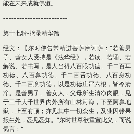
能在未来成就佛道。
------------------------
第十七辑-摘录精华篇
经文：【尔时佛告常精进菩萨摩诃萨：“若善男
子、善女人受持是《法华经》，若读、若诵、若
解说、若书写，是人当得八百眼功德、千二百耳
功德、八百鼻功德、千二百舌功德、八百身功
德、千二百意功德，以是功德庄严六根，皆令清
净。是善男子、善女人，父母所生清净肉眼，见
于三千大千世界内外所有山林河海，下至阿鼻地
狱，上至有顶；亦见其中一切众生，及业因缘果
报生处，悉见悉知。”尔时世尊欲重宣此义，而说
偈言：“