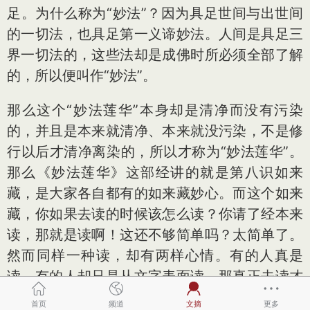
足。为什么称为“妙法”？因为具足世间与出世间
的一切法，也具足第一义谛妙法。人间是具足三
界一切法的，这些法却是成佛时所必须全部了解
的，所以便叫作“妙法”。
那么这个“妙法莲华”本身却是清净而没有污染
的，并且是本来就清净、本来就没污染，不是修
行以后才清净离染的，所以才称为“妙法莲华”。
那么《妙法莲华》这部经讲的就是第八识如来
藏，是大家各自都有的如来藏妙心。而这个如来
藏，你如果去读的时候该怎么读？你请了经本来
读，那就是读啊！这还不够简单吗？太简单了。
然而同样一种读，却有两样心情。有的人真是
读，有的人却只是从文字表面读。那真正去读才
是“此经”所说的“读”啦！因为正在读时，都知道
首页
频道
文摘
更多