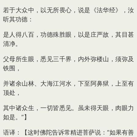
若于大众中，以无所畏心，说是《法华经》，汝
听其功德：
是人得八百，功德殊胜眼，以是庄严故，其目甚
清净。
父母所生眼，悉见三千界，内外弥楼山，须弥及
铁围，
并诸余山林、大海江河水，下至阿鼻狱，上至有
顶处，
其中诸众生，一切皆悉见。虽未得天眼，肉眼力
如是。”】
语译：【这时佛陀告诉常精进菩萨说：“如果有善