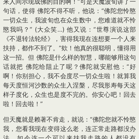
来人间示现成佛的目的啊！”可是天魔波旬讲了一
句话，使得 佛陀不得不听，他说：“佛陀您怜愍
一切众生，我波旬也在众生数中，您难道就不怜
愍我吗？” (大众笑…) 他又说：“世尊演说这部
《不退转法轮经》，害得我现在连想要一个人来
扶持，都作不到了。”欸！他真的很聪明，懂得用
这一招。但 佛陀是什么样的智慧，哪能够用这句
话就把 佛陀给阻止了呢？佛陀就安慰他：“好
啊！你别担心，我不会度尽一切众生啦！就算我
每天度恒河沙数的众生入涅槃，尽我形寿每天这
样子度化，众生也是度不完的。你安心吧！回去
啦！回去啦！”
但天魔就是赖著不肯走，就说：“佛陀您就不怜愍
我，您看我现在变得这么老，连正常走路都没办
法，如今连一个可以来扶我走路的人都没有