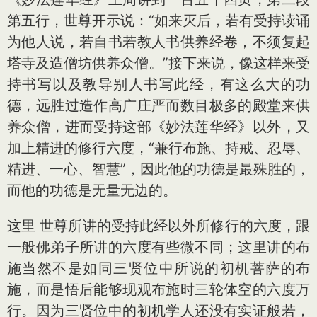
第五行，世尊开示说：“如来灭后，若有受持读诵
为他人说，若自书若教人书供养经卷，不须复起
塔寺及造僧坊供养众僧。”接下来说，像这样来受
持书写以及教导别人书写此经，有这么大的功
德，远胜过造作高广庄严而数目极多的殿堂来供
养众僧，进而受持这部《妙法莲华经》以外，又
加上精进的修行六度，“兼行布施、持戒、忍辱、
精进、一心、智慧”，因此他的功德是最殊胜的，
而他的功德是无量无边的。
这里 世尊所讲的受持此经以外所修行的六度，跟
一般佛弟子所讲的六度有些微不同；这里讲的布
施当然不是如同三贤位中所说的初机菩萨的布
施，而是悟后能够现观布施时三轮体空的六度万
行。因为三贤位中的初机学人还没有实证般若，