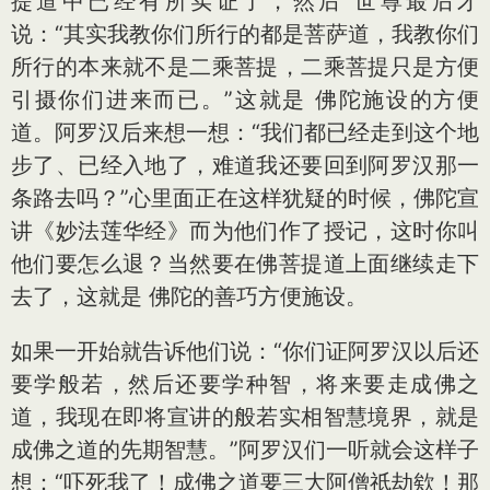
提道中已经有所实证了，然后 世尊最后才
说：“其实我教你们所行的都是菩萨道，我教你们
所行的本来就不是二乘菩提，二乘菩提只是方便
引摄你们进来而已。”这就是 佛陀施设的方便
道。阿罗汉后来想一想：“我们都已经走到这个地
步了、已经入地了，难道我还要回到阿罗汉那一
条路去吗？”心里面正在这样犹疑的时候，佛陀宣
讲《妙法莲华经》而为他们作了授记，这时你叫
他们要怎么退？当然要在佛菩提道上面继续走下
去了，这就是 佛陀的善巧方便施设。
如果一开始就告诉他们说：“你们证阿罗汉以后还
要学般若，然后还要学种智，将来要走成佛之
道，我现在即将宣讲的般若实相智慧境界，就是
成佛之道的先期智慧。”阿罗汉们一听就会这样子
想：“吓死我了！成佛之道要三大阿僧祇劫欸！那