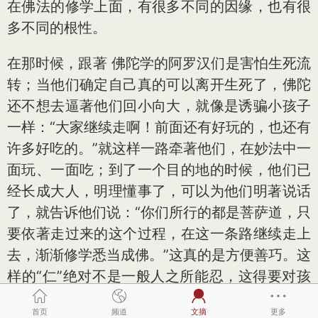
在佛法的修学上面，有很多不同的因缘，也有很
多不同的根性。
在那时候，跟著 佛陀学的阿罗汉们是害怕生死流
转；当他们确定自己真的可以离开生死了，佛陀
还不想去逼著他们回小向大，就像是诱骗小孩子
一样：“大家继续走啊！前面还有好玩的，也还有
许多好吃的。”就这样一路牵著他们，在妙法中一
面玩、一面吃；到了一个目的地的时候，他们已
经长成大人，明理懂事了，可以为他们明著说话
了，就告诉他们说：“你们所行的都是菩萨道，只
要依著走过来的这个过程，在这一条路继续走上
去，渐渐修学悉当成佛。”这真的是方便善巧。这
样的“仁”绝对不是一般人之所能忍，这得要对孩
子非常地疼爱、非常地怜惜，所以暂时遮覆这个
首页
频道
文摘
更多