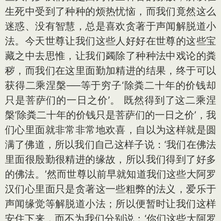
生死中受到了种种的烦热忧恼，而我们竟然这么
迷惑、没有智慧，总是喜欢贪著于声闻解脱道小
法。今天世尊让我们这些人好好在世尊的这些宝
藏之中去思惟，让我们蠲除了种种法中戏论的粪
秽，而我们在这里面勤加精进的结果，终于可以
获得二乘涅槃──等于穷子‘除粪二十年的价钱却
只是菩萨们的一日之价’。 既然得到了这二乘涅
槃‘除粪二十年的价钱只是菩萨们的一日之价’，我
们心里面就非常非常地欢喜，自以为这样就是圆
满了佛道，所以我们自己这样子说：‘我们在佛法
里面很殷勤很精进的缘故，所以我们得到了好多
的佛法。’然而世尊以前早就知道我们这些大阿罗
汉们心里面只是贪著这一些粗弊的法义，爱乐于
声闻缘觉等解脱道小法；所以便暂时让我们这样
安住下来，而不为我们分别说：‘你们这些大阿罗