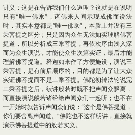
讲义：这是在告诉我们什么道理？这就是在说明
只有“唯一佛乘”，诸佛来人间示现成佛而说法
时，其实本意都是“唯一佛乘”，本质上并没有三
乘菩提之区分；只是因为众生无法如实理解佛菩
提道，所以分析成三乘菩提，再依次序由浅入深
而为众生演说，才能使众生次第实证，最后才能
理解佛菩提道。释迦如来作了方便施设，演说三
乘菩提，是有前后顺序的，目的都是为了让大众
实证佛菩提而不是二乘菩提。佛陀初转法轮说完
二乘菩提之后，续讲般若时既不把声闻众驱离，
而直接演说般若诸经给声闻众们一起听；也不在
一开始时就告诉声闻众们说：“这个是佛菩提道，
你们要舍离声闻道。”佛陀也不这样明讲，直接就
演示佛菩提道中的般若实义。