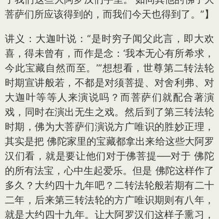
菩萨们所应该得到的，而我们今天也得到了。”】
讲义：大迦叶说：“是时穷子闻父此言，即大欢
喜，得未曾有，而作是念：‘我本无心有所希求，
今此宝藏自然而至。’”想想看，世尊第二转法轮
时期宣讲般若，不都是对须菩提、对舍利弗、对
大迦叶等等人来演说吗？而菩萨们就配合著演
戏，同时在演出无生之戏。然后到了第三转法轮
时期，佛为大菩萨们演说方广唯识的胜妙正理，
其实是把 佛陀家里的宝藏都拿出来给这些大阿罗
汉们看，就是要让他们对于佛菩提──对于 佛陀
的所有法宝，心中生起爱乐。但是 佛陀这样作了
多久？大约四十九年吧？二转法轮般若期有二十
二年，后来第三转法轮的方广唯识期则有八年，
就是大约四十九年。让大阿罗汉们这样子熏习，