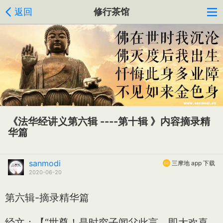
返回
修行茶馆
《法华经讲义第六辑 ----第十辑 》内容摘录精
华篇
sanmodi
三摩地 app 下载
2020-06-20
第六辑-摘录精华篇
经文：【“世尊！是时穷子闻父此言，即大欢喜，