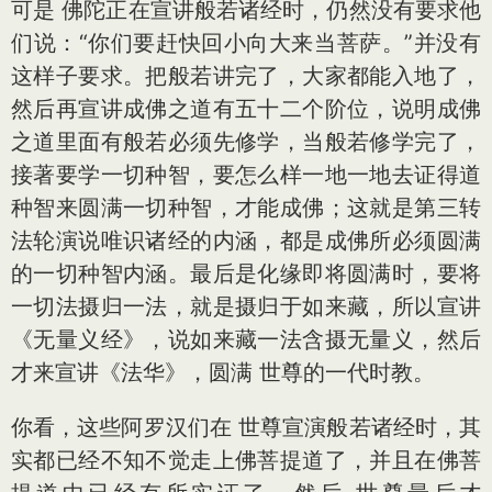
可是 佛陀正在宣讲般若诸经时，仍然没有要求他
们说：“你们要赶快回小向大来当菩萨。”并没有
这样子要求。把般若讲完了，大家都能入地了，
然后再宣讲成佛之道有五十二个阶位，说明成佛
之道里面有般若必须先修学，当般若修学完了，
接著要学一切种智，要怎么样一地一地去证得道
种智来圆满一切种智，才能成佛；这就是第三转
法轮演说唯识诸经的内涵，都是成佛所必须圆满
的一切种智内涵。最后是化缘即将圆满时，要将
一切法摄归一法，就是摄归于如来藏，所以宣讲
《无量义经》，说如来藏一法含摄无量义，然后
才来宣讲《法华》，圆满 世尊的一代时教。
你看，这些阿罗汉们在 世尊宣演般若诸经时，其
实都已经不知不觉走上佛菩提道了，并且在佛菩