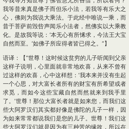
今我等方知世尊于佛智慧无所吝惜，所以者何？
我等昔来真是佛子而但乐小法，若我等有乐大之
心，佛则为我说大乘法。于此经中唯说一乘，而
昔于菩萨前毁呰声闻乐小法者，然佛实以大乘教
化。是故我等说：‘本无心有所悕求，今法王大宝
自然而至。’如佛子所应得者皆已得之。”】
语译：【“世尊！这时候这贫穷的儿子听闻到父亲
这样子说明，心里面就非常地欢喜，从来不曾有
过这样的欢喜，心中这样想：‘我本来并没有生起
一个心思，对大富长者所有的财宝有所希望或者
求觅，而如今这些宝藏自然而然就来到我手里
了。’世尊！那位大富长者就是如来您，而我们这
些大阿罗汉们其实都好像是佛陀的儿子一样，因
为如来常常都说我们是您的儿子。世尊！我们这
些大阿罗汉们就是因为有三种苦的缘故，所以在