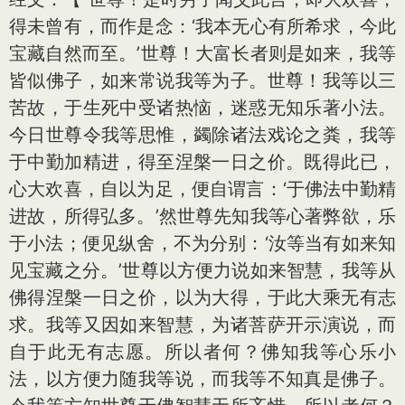
得未曾有，而作是念：‘我本无心有所希求，今此
宝藏自然而至。’世尊！大富长者则是如来，我等
皆似佛子，如来常说我等为子。世尊！我等以三
苦故，于生死中受诸热恼，迷惑无知乐著小法。
今日世尊令我等思惟，蠲除诸法戏论之粪，我等
于中勤加精进，得至涅槃一日之价。既得此已，
心大欢喜，自以为足，便自谓言：‘于佛法中勤精
进故，所得弘多。’然世尊先知我等心著弊欲，乐
于小法；便见纵舍，不为分别：‘汝等当有如来知
见宝藏之分。’世尊以方便力说如来智慧，我等从
佛得涅槃一日之价，以为大得，于此大乘无有志
求。我等又因如来智慧，为诸菩萨开示演说，而
自于此无有志愿。所以者何？佛知我等心乐小
法，以方便力随我等说，而我等不知真是佛子。