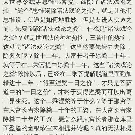
天世尊令我等思惟佛菩提，蠲除了诸法戏论之
粪。”这个“思惟蠲除诸法戏论之粪”，就是让他们
思惟说，佛道是如何地胜妙，但是要进入佛道之
前，先要“蠲除诸法戏论之粪”。什么是“诸法戏论
之粪”？就是世间法的种种热恼，三苦中的热恼，
这就是“诸法戏论之粪”，这当然要先努力去除，
除多久呢？除十二年。大富长者子除粪二十年，
就等于在二乘菩提中除粪十二年。这些“诸法戏论
之粪”除掉以后，已经在二乘菩提解脱道里面勤加
精进十二年，“得至涅槃一日之价”，才只是菩萨
道中的“一日之价”，才终于获得涅槃而可以出离
三界生死。这个二乘涅槃等于什么？等于那穷子
在大富长者家除粪二十年的工资。在大富长者家
除粪二十年的工资，要怎么跟大富长者那仓库里
面盈溢的金银珍宝来相提并论呢？真的无法相提