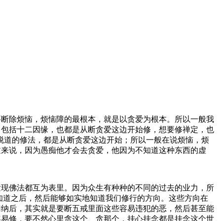
要断除烦恼，烦恼障的最根本，就是以贪爱为根本。所以一般我
。包括十二因缘，也都是从断贪爱这边开始修，想要修禅定，也
脱道的修法，都是从断贪爱这边开始；所以一般在说烦恼，烦
过来说，因为愚痴他才会去贪爱，他因为不知道这种东西的虚
现佛法都互为表里。因为众生有种种的不同的过去的业力，所
知道之后，然后能够如实地知道我们修行的方向。这些方向在
归纳后，其实就是要断五戒里面这些容易违犯的恶，然后甚至能
容易修，要不然心里贪这个、贪那个，挂心挂念都是挂念这个世