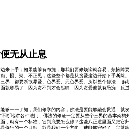
念便无从止息
这边来下手；如果能够有布施，那我们要修烦恼就容易，烦恼障
、痴、慢、疑、不正见，这些整个都是从贪爱这边开始下手断除
三界，都要断欲界爱、色界爱、无色界爱。所以整个修法──解
后面就容易了，因为贪不到才会起瞋，因为贪爱他就有愚痴；反
够一一了知，我们修学的内容，佛法是要能够融会贯通，就发
才不断地讲各种法门，佛法的修证一定要从整个三界的基本架构
里面，就有一个标准，它到底要怎么修？这些八正道里面又把它
都是修行的一个目标，就是我们一个方向，戒能够守好了，定就