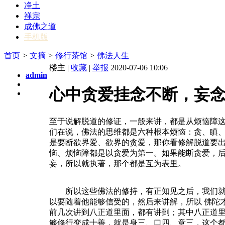
净土
禅宗
成佛之道
手机版
首页
>
文摘
>
修行茶馆
>
佛法人生
楼主 |
收藏
|
举报
2020-07-06 10:06
admin
心中贪爱挂念不断，妄
至于说解脱道的修证，一般来讲，都是从烦恼障
们在说，佛法的思维都是六种根本烦恼：贪、瞋
是要断欲界爱、欲界的贪爱，那你看修解脱道要出
恼、烦恼障都是以贪爱为第一。如果能断贪爱，
妄，所以就执著，那个都是互为表里。
所以这些佛法的修持，有正知见之后，我们就能
以要随着他能够信受的，然后来讲解，所以 佛陀
前几次讲到八正道里面，都有讲到；其中八正道
够修行变成十善，就是身三、口四、意三，这个