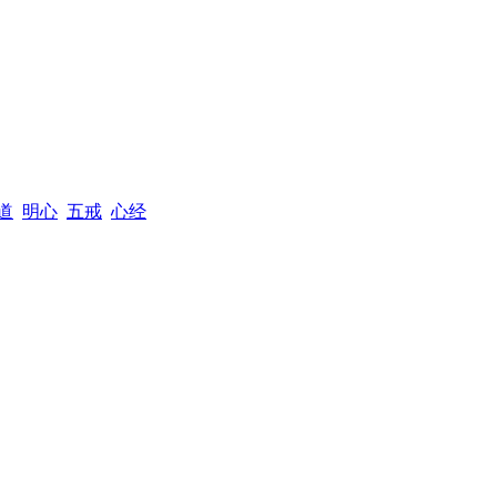
道
明心
五戒
心经