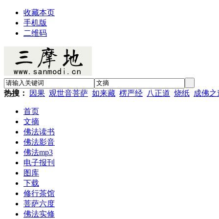
收藏本页
手机版
二维码
热搜：
因果
观世音菩萨
如来藏
楞严经
八正道
烧纸
成佛之
首页
文摘
佛法读书
佛法影音
佛法mp3
电子报刊
图库
下载
修行茶馆
菩萨六度
佛法实修