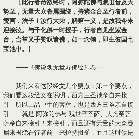
【
此行者命欲终时，阿弥陀佛与观世音及大
势至，无量大众眷属围绕，持紫金台至行者前，
赞言：法子！汝行大乘，解第一义，是故我今来
迎接汝。与千化佛一时授手，行者自见坐紫金
台，合掌叉手赞叹诸佛，如一念倾，即生彼国七
宝池中。
】
——《佛说观无量寿佛经》卷一
我们来看这段经文几个要点：第一个要点，
我们看这段经文在说明，西方三圣祂亲自来接
引。所以上品中生的菩萨，也是西方三圣亲自接
引——就是 阿弥陀佛与 观世音菩萨、大势至菩
萨亲自来接引！来接引，而且还有无量的大众眷
属来围绕在行者前，来护持摄受，而且这时候是