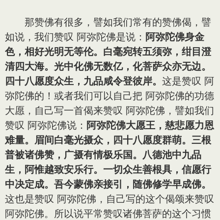
那赞佛有很多，譬如我们常有的赞佛偈，譬
如说，我们赞叹 阿弥陀佛是说：
阿弥陀佛身金
色，相好光明无等伦。白毫宛转五须弥，绀目澄
清四大海。光中化佛无数亿，化菩萨众亦无边。
四十八愿度众生，九品咸令登彼岸。
这是赞叹 阿
弥陀佛的！或者我们可以自己把 阿弥陀佛的功德
大愿，自己写一首偈来赞叹 阿弥陀佛，譬如我们
赞叹 阿弥陀佛说：
阿弥陀佛大愿王，慈悲愿力恩
难量。眉间白毫光摄众，四十八愿度群萌。三根
普被诸佛赞，广摄有情极乐国。八德池中九品
生，阿惟越致安乐行。一切众生善根具，信愿行
中决定成。吾今蒙佛亲接引，随佛修学早成佛。
这也是赞叹 阿弥陀佛，自己写的这个偈颂来赞叹
阿弥陀佛。所以说平常赞叹诸佛菩萨的这个习惯