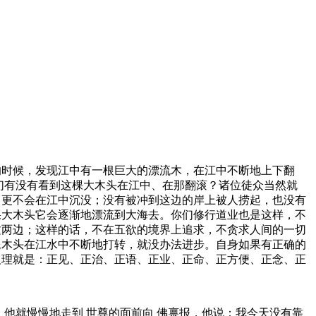
的时候，发现江中有一根巨大的漂流木，在江中不断地上下翻
们有没有看到这棵大木头在江中、在那翻滚？诸位徒众当然就
，更不会在江中沉没；没有被冲到这边的岸上被人捞起，也没有
棵大木头它会逐渐地漂流到大海去。你们修行道业也是这样，不
这两边；这样的话，不在五欲的境界上追求，不贪求人间的一切
像木头在江水中不断地打转，就没办法进步。自身如果有正确的
义理就是：正见、正治、正语、正业、正命、正方便、正念、正
就慢慢地走到 世尊的面前向 佛禀报，他说：我今天没有靠