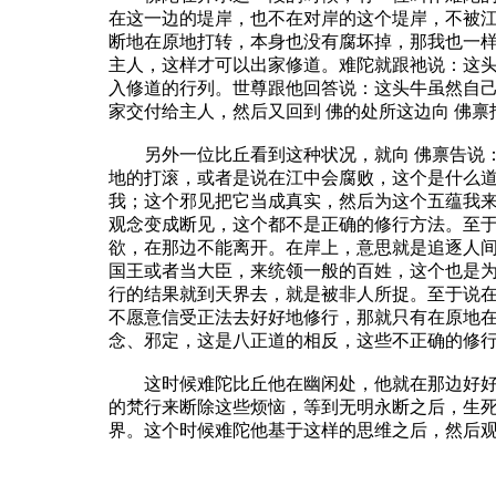
在这一边的堤岸，也不在对岸的这个堤岸，不被
断地在原地打转，本身也没有腐坏掉，那我也一样
主人，这样才可以出家修道。难陀就跟祂说：这头
入修道的行列。世尊跟他回答说：这头牛虽然自己
家交付给主人，然后又回到 佛的处所这边向 佛
另外一位比丘看到这种状况，就向 佛禀告说：
地的打滚，或者是说在江中会腐败，这个是什么
我；这个邪见把它当成真实，然后为这个五蕴我
观念变成断见，这个都不是正确的修行方法。至
欲，在那边不能离开。在岸上，意思就是追逐人
国王或者当大臣，来统领一般的百姓，这个也是
行的结果就到天界去，就是被非人所捉。至于说
不愿意信受正法去好好地修行，那就只有在原地
念、邪定，这是八正道的相反，这些不正确的修
这时候难陀比丘他在幽闲处，他就在那边好好地
的梵行来断除这些烦恼，等到无明永断之后，生
界。这个时候难陀他基于这样的思维之后，然后观