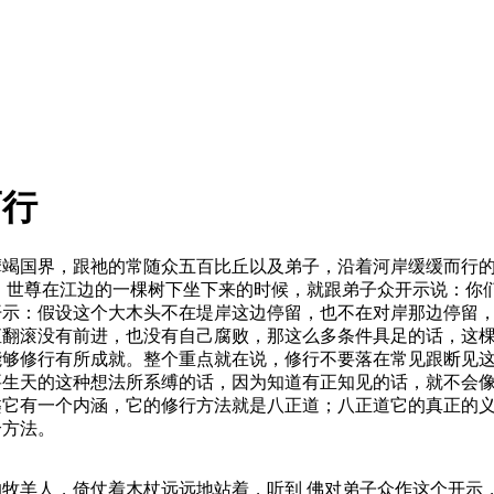
而行
摩竭国界，跟祂的常随众五百比丘以及弟子，沿着河岸缓缓而行
。世尊在江边的一棵树下坐下来的时候，就跟弟子众开示说：你
开示：假设这个大木头不在堤岸这边停留，也不在对岸那边停留
直翻滚没有前进，也没有自己腐败，那这么多条件具足的话，这
能够修行有所成就。整个重点就在说，修行不要落在常见跟断见
要生天的这种想法所系缚的话，因为知道有正知见的话，就不会
槃它有一个内涵，它的修行方法就是八正道；八正道它的真正的
个方法。
羊人，倚仗着木杖远远地站着，听到 佛对弟子众作这个开示，他