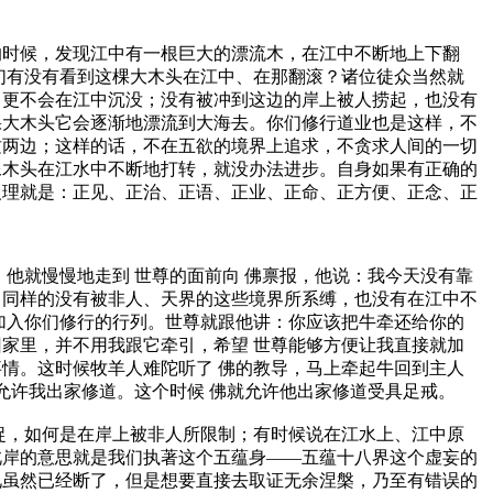
的时候，发现江中有一根巨大的漂流木，在江中不断地上下翻
们有没有看到这棵大木头在江中、在那翻滚？诸位徒众当然就
，更不会在江中沉没；没有被冲到这边的岸上被人捞起，也没有
棵大木头它会逐渐地漂流到大海去。你们修行道业也是这样，不
这两边；这样的话，不在五欲的境界上追求，不贪求人间的一切
像木头在江水中不断地打转，就没办法进步。自身如果有正确的
义理就是：正见、正治、正语、正业、正命、正方便、正念、正
就慢慢地走到 世尊的面前向 佛禀报，他说：我今天没有靠
，同样的没有被非人、天界的这些境界所系缚，也没有在江中不
加入你们修行的行列。世尊就跟他讲：你应该把牛牵还给你的
家里，并不用我跟它牵引，希望 世尊能够方便让我直接就加
情。这时候牧羊人难陀听了 佛的教导，马上牵起牛回到主人
允许我出家修道。这个时候 佛就允许他出家修道受具足戒。
，如何是在岸上被非人所限制；有时候说在江水上、江中原
此岸的意思就是我们执著这个五蕴身——五蕴十八界这个虚妄的
见虽然已经断了，但是想要直接去取证无余涅槃，乃至有错误的