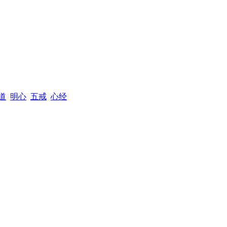
道
明心
五戒
心经