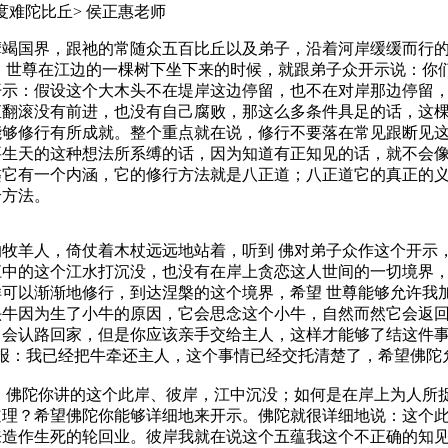
岸喻度难陀比丘> 侯正惠老师
摩竭国界，跟祂的常随众五百比丘以及弟子，沿着河岸缓缓而行
。世尊在江边的一棵树下坐下来的时候，就跟弟子众开示说：你
开示：假设这个大木头不在堤岸这边停留，也不在对岸那边停留
直翻滚没有前进，也没有自己腐败，那这么多条件具足的话，这
能够修行有所成就。整个重点就在说，修行不要落在常见跟断见
要生天的这种想法所系缚的话，因为知道有正知见的话，就不会
槃它有一个内涵，它的修行方法就是八正道；八正道它的真正的
个方法。
羊人，倚仗着木杖远远地站着，听到 佛对弟子众作这个开示，他
江中的这个江水打沉没，也没有在岸上贪恋这人世间的一切境界
可以渐渐地修行，到达涅槃的这个境界，希望 世尊能够允许我
牛因为生了小牛的原因，它会思念这个小牛，自然而然它会返回
会认路回家，但是你应该亲手交给主人，这样才能够了结这件事
禀报：我已经把牛牵还主人，这个事情已经交托清楚了，希望佛陀
佛陀你讲的这个此岸、彼岸，江中沉没；如何是在岸上为人所捉
道理？希望佛陀你能够详细地来开示。佛陀就很详细地说：这个
来造作生死的轮回业。彼岸我就在说这个五蕴我这个不正确的知