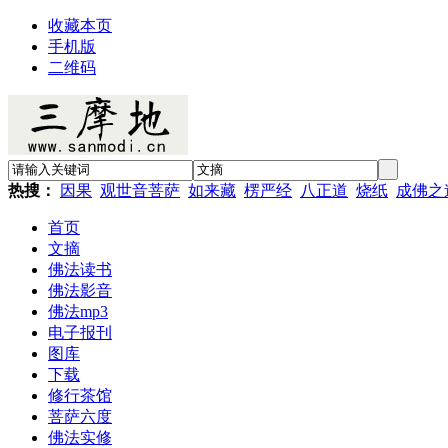
收藏本页
手机版
二维码
热搜：
因果
观世音菩萨
如来藏
楞严经
八正道
烧纸
成佛之
首页
文摘
佛法读书
佛法影音
佛法mp3
电子报刊
图库
下载
修行茶馆
菩萨六度
佛法实修