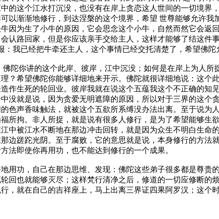
江中的这个江水打沉没，也没有在岸上贪恋这人世间的一切境界
可以渐渐地修行，到达涅槃的这个境界，希望 世尊能够允许我
牛因为生了小牛的原因，它会思念这个小牛，自然而然它会返回
会认路回家，但是你应该亲手交给主人，这样才能够了结这件事
禀报：我已经把牛牵还主人，这个事情已经交托清楚了，希望佛陀
佛陀你讲的这个此岸、彼岸，江中沉没；如何是在岸上为人所捉
道理？希望佛陀你能够详细地来开示。佛陀就很详细地说：这个
来造作生死的轮回业。彼岸我就在说这个五蕴我这个不正确的知
于中没就是说，因为贪爱无明遮障的原因，所以对于三界的这个
间的色声香味触法，就被这个五欲所系缚没办法出离。至于说为
为福所拘。非人所捉，就是说有很多人修行，是为了希望能够生
在江中被江水不断地在那边冲击回转，就是因为众生不明白生命
在那边蹉跎光阴。至于腐败，它的意思就是说，本身修行的方法
行方法即使你再用功，也不能达到修行的一个成果。
用功，自己在那边思维、发现：佛陀这些弟子很多都是尊贵的
死轮回也就能够灭尽；这样梵行清净之后，修道的一切应修断的
行，就在自己的吉祥座上，马上出离三界证四果阿罗汉；这个时