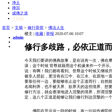
净土
禅宗
成佛之道
手机版
首页
>
文摘
>
修行茶馆
>
佛法人生
楼主 |
收藏
|
举报
2020-07-06 10:07
admin
修行多歧路，必依正道
今天我们要讲的佛典故事，是在说有一次，佛在
滚；这个时候 世尊就藉用这个机缘来作一个开示
说：有啊！我们都有看到。世尊这个时候又继续
被非人捞起，更没有在江中、在江水、在原地一
要靠任何一边，要能够依止这个正道而行，自然
名闻利养，也不被天界、欲界天的这些境界、想
修行方法，就会逐渐地进入涅槃的境界，所谓涅
定，这八个正道是能够让我们修行到达涅槃的一
佛陀在开示这一段的时候，有一位叫作难陀的牧