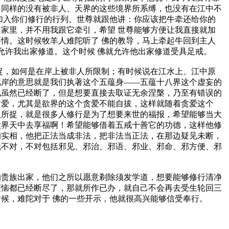
，同样的没有被非人、天界的这些境界所系缚，也没有在江中不
加入你们修行的行列。世尊就跟他讲：你应该把牛牵还给你的
家里，并不用我跟它牵引，希望 世尊能够方便让我直接就加
情。这时候牧羊人难陀听了 佛的教导，马上牵起牛回到主人
允许我出家修道。这个时候 佛就允许他出家修道受具足戒。
，如何是在岸上被非人所限制；有时候说在江水上、江中原
此岸的意思就是我们执著这个五蕴身——五蕴十八界这个虚妄的
见虽然已经断了，但是想要直接去取证无余涅槃，乃至有错误的
贪爱，尤其是欲界的这个贪爱不能自拔，这样就随着贪爱这个
人所捉，就是很多人修行是为了想要来世的福报，希望能够当大
欲界天中去享福啊！希望能够借着五戒十善它的功德，这样他修
的实相，他把正法当成非法，把非法当正法，在那边疑见未断，
就不对，不对包括邪见、邪治、邪语、邪业、邪命、邪方便、邪
贵族出家，他们之所以愿意剃除须发学道，想要能够修行清净
烦恼都已经断尽了，那就所作已办，就自己不会再去受生轮回三
候，难陀对于 佛的一些开示，他就很高兴能够信受奉行。