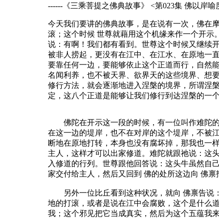
------《三乘菩提之佛典故事》 <第023集 佛以
今天我们要讲的佛典故事，是在说有一次，佛在
滚；这个时候 世尊就藉用这个机缘来作一个开示
说：有啊！我们都有看到。世尊这个时候又继续
被非人捞起，更没有在江中、在江水、在原地一
要靠任何一边，要能够依止这个正道而行，自然
名闻利养，也不被天界、欲界天的这些境界、想
修行方法，就会逐渐地进入涅槃的境界，所谓涅
定，这八个正道是能够让我们修行到达涅槃的一
佛陀在开示这一段的时候，有一位叫作难陀的牧
在这一边的堤岸，也不在对岸的这个堤岸，不被
断地在原地打转，本身也没有腐坏掉，那我也一样
主人，这样才可以出家修道。难陀就跟祂说：这头
入修道的行列。世尊跟他回答说：这头牛虽然自己
家交付给主人，然后又回到 佛的处所这边向 佛
另外一位比丘看到这种状况，就向 佛禀告说：
地的打滚，或者是说在江中会腐败，这个是什么
我；这个邪见把它当成真实，然后为这个五蕴我