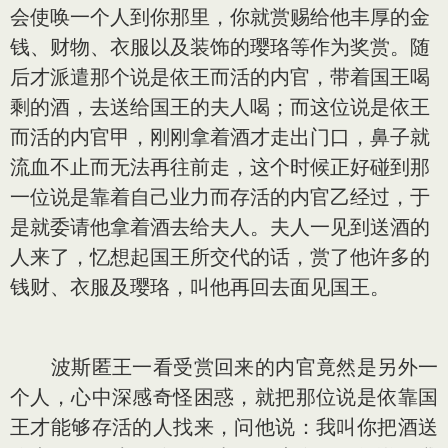
会使唤一个人到你那里，你就赏赐给他丰厚的金
钱、财物、衣服以及装饰的璎珞等作为奖赏。随
后才派遣那个说是依王而活的内官，带着国王喝
剩的酒，去送给国王的夫人喝；而这位说是依王
而活的内官甲，刚刚拿着酒才走出门口，鼻子就
流血不止而无法再往前走，这个时候正好碰到那
一位说是靠着自己业力而存活的内官乙经过，于
是就委请他拿着酒去给夫人。夫人一见到送酒的
人来了，忆想起国王所交代的话，赏了他许多的
钱财、衣服及璎珞，叫他再回去面见国王。
波斯匿王一看受赏回来的内官竟然是另外一
个人，心中深感奇怪困惑，就把那位说是依靠国
王才能够存活的人找来，问他说：我叫你把酒送