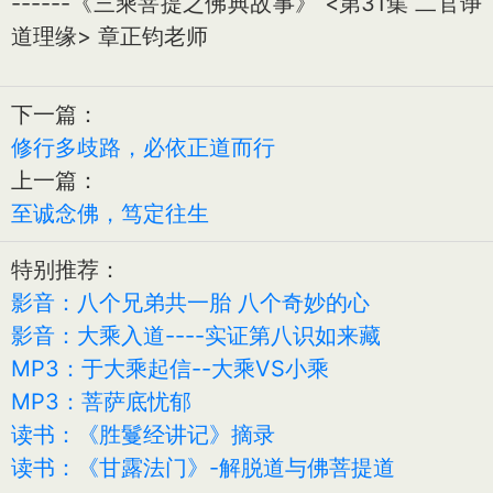
------《三乘菩提之佛典故事》 <第31集 二官诤
道理缘> 章正钧老师
下一篇：
修行多歧路，必依正道而行
上一篇：
至诚念佛，笃定往生
特别推荐：
影音：八个兄弟共一胎 八个奇妙的心
影音：大乘入道----实证第八识如来藏
MP3：于大乘起信--大乘VS小乘
MP3：菩萨底忧郁
读书：《胜鬘经讲记》摘录
读书：《甘露法门》-解脱道与佛菩提道