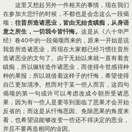
这里又想起另外一件相关的事情，现在我们
在参加大悲忏的时候，不都也是会念这么一段偈
颂：
往昔所造诸恶业，皆由无始贪瞋痴，从身语
意之所生，一切我今皆忏悔。
这是从《八十华严
经》卷40中的一段偈颂而来的，原来一开始是说
我昔所造诸恶业，而现在大家都已经习惯往昔所
造诸恶业的文句了。由于无始以来就一直有着贪
瞋痴，所以辗转造作诸恶业，而使得今世感得种
种的果报；所以就借着这样子的忏悔，希望使得
自己更加清净。然而对于某一些人而言，这四句
偈颂的第一句或许可以考虑改成今朝所受诸恶
果，因为有一些人是要等到面临了恶果才会开始
反省的；而这是从忏悔恶因、免除恶果的角度来
看，也希望说能够改变一些还不得决定的恶业，
并且不要再造相同的业因。