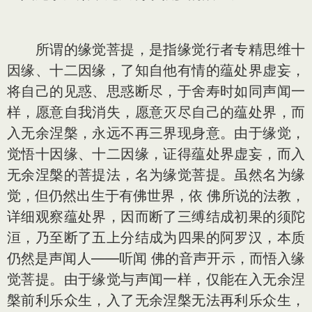
所谓的缘觉菩提，是指缘觉行者专精思维十
因缘、十二因缘，了知自他有情的蕴处界虚妄，
将自己的见惑、思惑断尽，于舍寿时如同声闻一
样，愿意自我消失，愿意灭尽自己的蕴处界，而
入无余涅槃，永远不再三界现身意。由于缘觉，
觉悟十因缘、十二因缘，证得蕴处界虚妄，而入
无余涅槃的菩提法，名为缘觉菩提。虽然名为缘
觉，但仍然出生于有佛世界，依 佛所说的法教，
详细观察蕴处界，因而断了三缚结成初果的须陀
洹，乃至断了五上分结成为四果的阿罗汉，本质
仍然是声闻人——听闻 佛的音声开示，而悟入缘
觉菩提。由于缘觉与声闻一样，仅能在入无余涅
槃前利乐众生，入了无余涅槃无法再利乐众生，