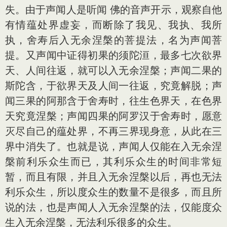
失。由于声闻人是听闻 佛的音声开示，观察自他
有情蕴处界虚妄，而断除了我见、我执、我所
执，舍寿后入无余涅槃的菩提法，名为声闻菩
提。又声闻中证得初果的须陀洹，最多七次欲界
天、人间往返，就可以入无余涅槃；声闻二果的
斯陀含，于欲界天及人间一往返，究竟解脱；声
闻三果的阿那含于舍寿时，往生色界天，在色界
天究竟涅槃；声闻四果的阿罗汉于舍寿时，愿意
灭尽自己的蕴处界，不再三界现身意，从此在三
界中消失了。也就是说，声闻人仅能在入无余涅
槃前利乐众生而已，其利乐众生的时间非常短
暂，而且有限，并且入无余涅槃以后，再也无法
利乐众生，所以度众生的数量不是很多，而且所
说的法，也是声闻人入无余涅槃的法，仅能度众
生入无余涅槃，无法利乐很多的众生。