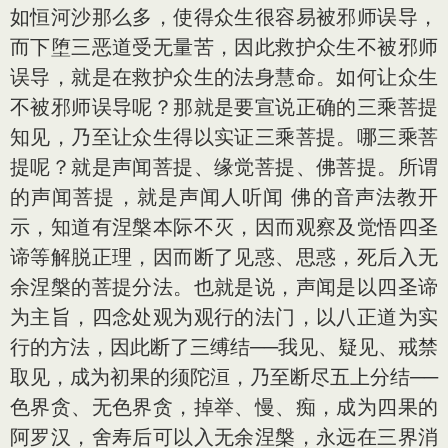
如恒河沙那么多，使得众生很容易被邪师误导，
而下堕三恶道受无量苦，因此救护众生不被邪师
误导，就是在救护众生的法身慧命。如何让众生
不被邪师误导呢？那就是要宣说正确的三乘菩提
知见，乃至让众生得以实证三乘菩提。哪三乘菩
提呢？就是声闻菩提、缘觉菩提、佛菩提。所谓
的声闻菩提，就是声闻人听闻 佛的音声法教开
示，知道有涅槃本际不灭，因而观察及觉悟四圣
谛等解脱正理，因而断了见惑、思惑，死后入无
余涅槃的菩提分法。也就是说，声闻是以四圣谛
为主旨，四念处观为观行的法门，以八正道为实
行的方法，因此断了三缚结──我见、疑见、戒禁
取见，成为初果的须陀洹，乃至断尽五上分结──
色界贪、无色界贪，掉举、慢、痴，成为四果的
阿罗汉，舍寿后可以入无余涅槃，永远在三界消