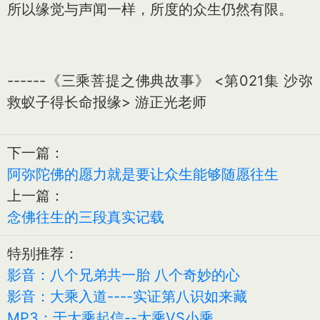
所以缘觉与声闻一样，所度的众生仍然有限。
------《三乘菩提之佛典故事》 <第021集 沙弥
救蚁子得长命报缘> 游正光老师
下一篇：
阿弥陀佛的愿力就是要让众生能够随愿往生
上一篇：
念佛往生的三段真实记载
特别推荐：
影音：八个兄弟共一胎 八个奇妙的心
影音：大乘入道----实证第八识如来藏
MP3：于大乘起信--大乘VS小乘