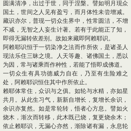
圆满清净，出过于世，同于涅槃。譬如明月现众
国土，世间之人见有盈亏，而月体性未尝增减。
藏识亦尔，普现一切众生界中，性常圆洁，不增
不减，无智之人妄生计著。若有于此能正了知，
即得无漏转依差别。故如来藏即阿赖耶识。
阿赖耶识恒于一切染净之法而作所依，是诸圣人
现法乐住三昧之境。人天等趣、诸佛国土，悉以
为因，常与诸乘而作种性，若能了悟即成佛道。
一切众生有具功德威力自在，乃至有生险难之
处，阿赖耶识恒住其中作所依止。
赖耶体常住，众识与之俱。如轮与水精，亦如星
共月。从此生习气，新新自增长，复增长余识，
余识亦复然。如是常轮转，悟者心方息。譬如火
烧木，渐次而转移，此木既已烧，复更烧余木；
依止赖耶识，无漏心亦然，渐除诸有漏，永息轮