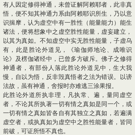
有人因定修得神通，未曾证解阿赖耶者，此非真
悟，便不知其神通力系由阿赖耶识所生，乃以意
识揣摩，认为虚空中有一胜性（能量能力）能生
诸法，便将想象中之虚空胜性能量，虚妄建立，
以其为真如。不知虚空中实无胜性能量，子虚乌
有，此是胜论外道见，《瑜伽师地论、成唯识
论》及楞伽诸经中，已曾多方破斥。佛子之修得
神通者，有部份人落此胜论外道见中，生大我
慢，自以为悟，反非毁真悟者之法为错误。以谤
法故，虽有神通，舍报时亦难逃三涂果报。
此胜论外道所执非理，凡执常、遍，量同虚空
者，不论其所执著一切有情之真如是同一个，或
一切有情之真如皆各自有其独立之真如，若遍满
虚空者，或执真如为虚空中之胜性能量者，皆同
前破，可证所悟不真也。