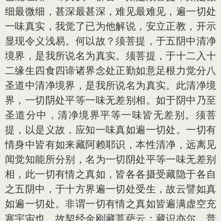
细最微细，甚深最甚深，难见最难见，遍一切处
一味真实，我觉了已为他解说，安立正教，开示
显现令义浅易。何以故？须菩提，于五阴中清净
境界，是我所说名为真实。须菩提，于十二入十
二缘生四食四谛诸界念处正勤如意足根力觉分八
圣道中清净境界，是我所说名为真实。此清净境
界，一切阴处平等一味无差别相。如于阴中乃至
圣道分中，清净境界平等一味皆无差别。须菩
提，以是义故，应知一味真如遍一切处。一切有
情身中皆有如来藏阿赖耶识，本性清净，远离见
闻觉知能所分别，名为一切阴处平等一味无差别
相，此一切有情之真如，皆各各摄受藏隐于各自
之五阴中，于十方界遍一切处受生，故云譬如真
如遍一切处。非谓一切有情之真如皆遍满虚空充
塞宇宙也。故契经金刚藏菩萨云：藏识亦尔，普