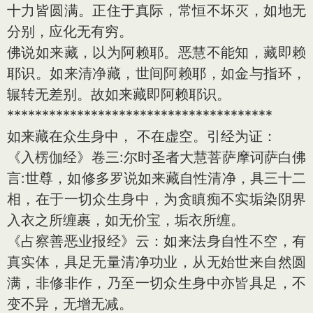
十力皆圆满。正住于真际，常恒不坏灭，如地无
分别，应化无有穷。
佛说如来藏，以为阿赖耶。恶慧不能知，藏即赖
耶识。如来清净藏，世间阿赖耶，如金与指环，
辗转无差别。故如来藏即阿赖耶识。
**************************************
如来藏在众生身中， 不在虚空。引经为证：
《入楞伽经》卷三:尔时圣者大慧菩萨摩诃萨白佛
言:世尊，如修多罗说如来藏自性清净，具三十二
相，在于一切众生身中，为贪瞋痴不实垢染阴界
入衣之所缠裹，如无价宝，垢衣所缠。
《占察善恶业报经》云：如来法身自性不空，有
真实体，具足无量清净功业，从无始世来自然圆
满，非修非作，乃至一切众生身中亦皆具足，不
变不异，无增无减。