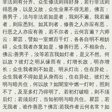
非法则有分齐。众生修法则得好身，若行非法则
得恶身，以是义故，众生业果不得无差。佛言：
善男子，法与非法若如是者，我则不遍。我若遍
者，则应悉到。如其到者，修善之人亦应有恶，
行恶之人亦应有善，若不尔者，云何言遍？六师
云：瞿昙，譬如一室燃百千灯，各各自明不相妨
碍，众生我者亦复如是，修善行恶，不相杂合。
佛云:善男子，汝等若言我如灯者，是义不然。何
以故？彼灯之明从缘而有，灯增长故，明亦增
长；众生我者则不如是。明从灯出，住在异处，
众生我者不得如是从身而出，住在异处。彼灯光
明与暗共住，何以故？如闇室中燃一灯时，照则
不了，及至多灯乃得明了。若初灯破暗，则不须
后灯；若须后灯，当知初明与暗共住。瞿昙，若
无我者，谁作善恶？佛言:若我作者云何名常？如