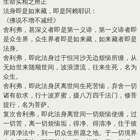
生命实相之辨正
法身即是如来藏，即是阿赖耶识：
《佛说不增不减经》
舍利弗，甚深义者即是第一义谛，第一义谛者即
是众生界，众生界者即是如来藏，如来藏者即是
法身。
舍利弗，即此法身过于恒河沙无边烦恼所缠，从
无始世来随顺世间，波浪漂流，往来生死，名为
众生。
舍利弗，即此法身厌离世间生死苦恼，弃舍一切
诸有欲求，行十波罗蜜，摄八万四千法门，修菩
提行，名为菩萨。
复次舍利弗，即此法身离世间一切烦恼使缠，过
一切苦，离一切烦恼垢，得净、得清净，住于彼
岸清净法中，到一切众生所愿之地。于一切境界