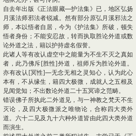
自去年出版《正法眼藏—护法集》已，地区弘扬
月溪法师邪法者锐减。然有部分原弘月溪邪法之
师，本以悟者自居，今为《护法集》所破，顿失
悟者身份；不能安忍故，转而执取胜论外道或数
论外道之法，籍以护持虚名假誉。
此诸人等有改认虚空中之能量为不生不灭之真如
者，此乃佛斥[胜性]外道，祖师斥为胜论外道。
亦有改认[冥性]—无念无相之灵知心，认为此心
本有，不从缘生，籍四大极微，成就人之五根及
见闻觉知；不出数论外道二十五冥谛之范畴。
错误佛子所执此二外道见，与一神教之梵天不生
灭论，及四大极微派之唯物论，合称四大类外
道。六十二见及九十六种外道皆由此四大类外道
而演生。