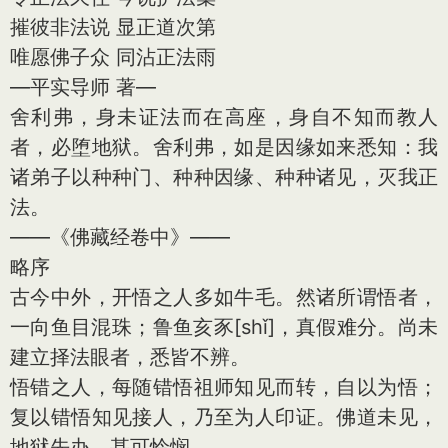
摧彼非法说 显正道次第
唯愿佛子众 同沾正法雨
—平实导师 著—
舍利弗，身未证法而在高座，身自不知而教人
者，必堕地狱。舍利弗，如是因缘如来悉知：我
诸弟子以种种门、种种因缘、种种诸见，灭我正
法。
——《佛藏经卷中》——
略序
古今中外，开悟之人多如牛毛。然诸所谓悟者，
一向鱼目混珠；鲁鱼亥豕[shǐ]，真假难分。尚未
建立择法眼者，悉皆不辨。
悟错之人，每随错悟祖师知见而转，自以为悟；
复以错悟知见接人，乃至为人印证。佛道未见，
地狱先办，甚可怜悯。