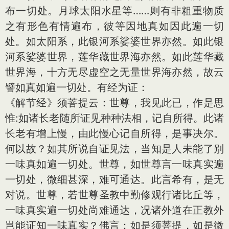
布一切处。月球太阳水星等……则有非粗重物质
之有形色有情遍布，彼等因地真如因此遍一切
处。如太阳系，此银河系娑婆世界亦然。如此银
河系娑婆世界，莲华藏世界海亦然。如此莲华藏
世界海，十方无尽虚空之无量世界海亦然，故云
譬如真如遍一切处。有经为证：
《解节经》须菩提云：世尊，我见此已，作是思
惟:如诸长老随所证见种种法相，记自所得。此诸
长老有增上慢，由此慢心记自所得，是事决尔。
何以故？如其所说自证见法，当知是人未能了别
一味真如遍一切处。世尊，如世尊言一味真实遍
一切处，微细甚深，难可通达。此言希有，是无
对说。世尊，若世尊圣教中勤修观行诸比丘等，
一味真实遍一切处尚难通达，况诸外道在正教外
岂能证知一味真实？佛言：如是须菩提，如是微