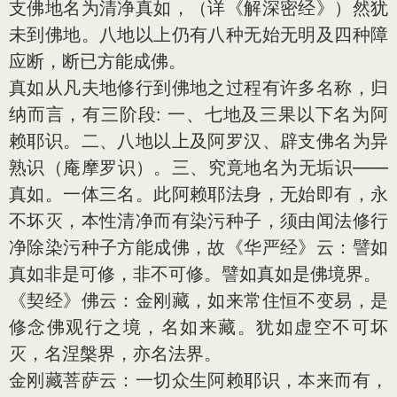
支佛地名为清净真如，（详《解深密经》）然犹
未到佛地。八地以上仍有八种无始无明及四种障
应断，断已方能成佛。
真如从凡夫地修行到佛地之过程有许多名称，归
纳而言，有三阶段: 一、七地及三果以下名为阿
赖耶识。二、八地以上及阿罗汉、辟支佛名为异
熟识（庵摩罗识）。三、究竟地名为无垢识——
真如。一体三名。此阿赖耶法身，无始即有，永
不坏灭，本性清净而有染污种子，须由闻法修行
净除染污种子方能成佛，故《华严经》云：譬如
真如非是可修，非不可修。譬如真如是佛境界。
《契经》佛云：金刚藏，如来常住恒不变易，是
修念佛观行之境，名如来藏。犹如虚空不可坏
灭，名涅槃界，亦名法界。
金刚藏菩萨云：一切众生阿赖耶识，本来而有，