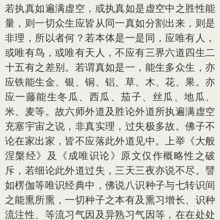
若执真如遍满虚空，或执真如是虚空中之胜性能
量，则一切众生应皆从同一真如分割出来，则是
非理，所以者何？若本体是一是同，应唯有人，
或唯有鸟，或唯有天人，不应有三界六道四生二
十五有之差别。若谓真如是一，能生多众生，亦
应铁能生金、银、铜、铝、草、木、花、果。亦
应一藤能生冬瓜、西瓜、茄子、丝瓜、地瓜、
米、麦等。故六师外道及胜论外道所执遍满虚空
充塞宇宙之说，非真实理，过失极多故。佛子不
论在家出家，皆不应落此外道见中。上举《大般
涅槃经》及《成唯识论》原文仅作概略性之破
斥，若细论此外道过失，三天三夜亦说不尽。譬
如楞伽等唯识经典中，佛说八识种子与七转识间
之能熏所熏，一切种子之本有及熏习增长、识种
流注性、等流习气因及异熟习气因等，在在处处