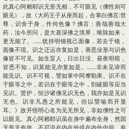
此真心阿赖耶识无形无相，不可眼见（佛性则可
眼见），故《大药王子从座而起，合掌白佛言:世
尊，识舍于身，作何色像？佛言：善哉善哉大
药，汝今所问，是大甚深佛之境界，唯除如来，
更无能了。……犹持明镜视己面像，若去于镜，
面像不现。识之迁运亦复如是，善恶业形与识色
像皆不可见。如生盲人，日出日没、昼夜明暗，
皆悉不知，识莫能见亦复如是。……非未见谛而
能见识。识不可视，譬如掌中阿摩勒果。识不在
于眼等之中，若识在于眼等之中，剖破眼等应当
见识。贤护，恒沙诸佛见识无色，我亦如是见识
无色。识非凡愚之所能见，但以譬喻而开显
耳。》故开悟明心名为见无所见，非如佛性之可
以眼见。真心阿赖耶识虽在身中遍布全身，然因
无形无色故，不可说在内在外或在内外中间。有