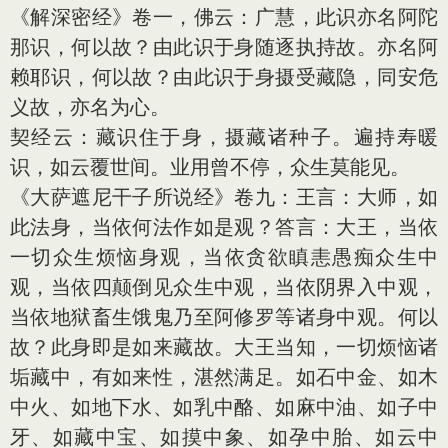
《解深密经》卷一，佛云：广慧，此识亦名阿陀
那识，何以故？由此识于身随逐执持故。亦名阿
赖耶识，何以故？由此识于身摄受藏隐，同安危
义故，亦名为心。
契经云：藏识住于身，摄藏诸种子。遍持寿暖
识，如云覆世间。业用曾不停，众生莫能见。
《大萨遮尼干子所说经》卷九：王言：大师，如
此法身，当依何法作如是观？答言：大王，当依
一切众生烦恼身观，当依贪欲瞋恚愚痴众生中
观，当依四颠倒见众生中观，当依阴界入中观，
当依地狱畜生饿鬼乃至阿修罗等诸身中观。何以
故？此身即是如来藏故。大王当知，一切烦恼诸
垢藏中，有如来性，湛然满足。如石中金、如木
中火、如地下水、如乳中酪、如麻中油、如子中
牙、如藏中宝、如摸中象、如孕中胎、如云中