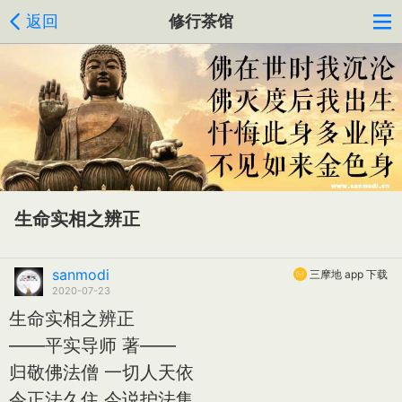
返回
修行茶馆
生命实相之辨正
sanmodi
三摩地 app 下载
2020-07-23
生命实相之辨正
——平实导师 著——
归敬佛法僧 一切人天依
令正法久住 今说护法集