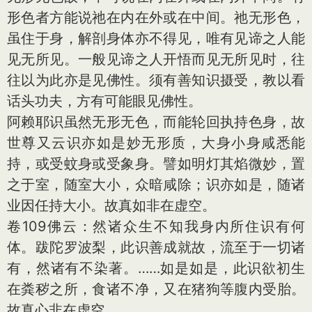
形色者方能说祂在内在外或在中间。祂无形色，
虽住于身，解剖身体亦不得见，唯有见谛之人能
见无所见。一般见谛之人开悟而见无所见时，往
往以为此亦是见佛性。须有善知识摄受，教以看
话头功夫，方有可能眼见佛性。
阿赖耶识虽然无形无色，而能轮回执持色身，故
世尊又云识亦如是妙无形质，大身小身咸悉能
持，或受蚊身或受象身。譬如明灯其焰微妙，置
之于室，随室大小，众暗咸除；识亦如是，随诸
业因任持大小。故真如非在虚空。
卷109佛云：然诸众生不知我身内所住识有何
体。跋陀罗波梨，此识善成就故，流至于一切诸
有，然诸有不染著。……如是如是，此识欲初生
在粪秽之所，食诸不净，又在猪狗等腹内受胎。
故真心非在虚空。