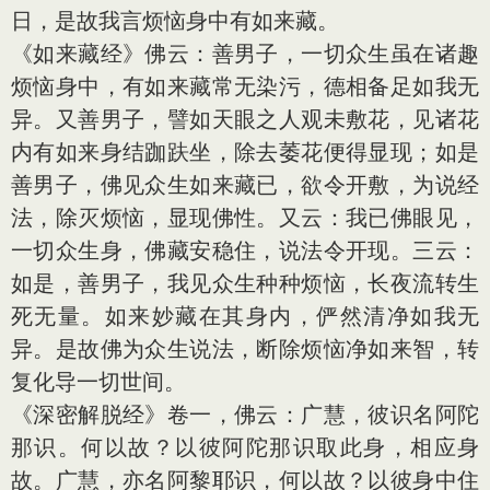
日，是故我言烦恼身中有如来藏。
《如来藏经》佛云：善男子，一切众生虽在诸趣
烦恼身中，有如来藏常无染污，德相备足如我无
异。又善男子，譬如天眼之人观未敷花，见诸花
内有如来身结跏趺坐，除去萎花便得显现；如是
善男子，佛见众生如来藏已，欲令开敷，为说经
法，除灭烦恼，显现佛性。又云：我已佛眼见，
一切众生身，佛藏安稳住，说法令开现。三云：
如是，善男子，我见众生种种烦恼，长夜流转生
死无量。如来妙藏在其身内，俨然清净如我无
异。是故佛为众生说法，断除烦恼净如来智，转
复化导一切世间。
《深密解脱经》卷一，佛云：广慧，彼识名阿陀
那识。何以故？以彼阿陀那识取此身，相应身
故。广慧，亦名阿黎耶识，何以故？以彼身中住