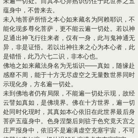
未遍一切处。而其本心异熟识仍住于此世界之五
蕴身中，不曾来去。
未入地菩萨所悟之本心如来藏名为阿赖耶识，不
能化现多尊化菩萨，更不能云遍一切处。若以神
足通出神飞行往来者，仅有一身，此与鬼神通无
异，非是证悟。若以出神往来之心为本心者，此
是错悟，此乃六七二识，非本心也。
佛地之如来藏法身名为无垢识——真如，随缘赴
感靡不周，能于十方无尽虚空之无量数世界同时
示现化身，方名遍一切处。
未到佛地者仍有局限，不能遍一切处示现，故经
云譬如真如，是佛境界。佛在十方世界，遍一切
处同时化现时，其真如本心依旧在此世界最后身
菩萨五蕴身中。色身涅槃后则驻于色究竟天宫之
庄严报身中，依旧不是遍满虚空充塞宇宙，不可