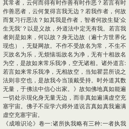
其常者，云何而得有时作善有时作恶？若言有时
作善恶者，云何复得言我无边？若我作者，何故
而复习行恶法？如其我是作者，智者何故生疑‘众
生无我’？以是义故，外道法中定无有我。若言我
者则是如来，何以故？身无边故（遍十方世界化
现也），无疑网故。不作不受故名为常，不生不
灭故名为乐，无烦恼垢故名为净，无有十相故名
为空，是故如来常乐我净，空无诸相。诸外道言:
若言如来常乐我净，无相故空，当知瞿昙所说之
法则非空也，是故我今当顶戴受持。时外道其数
无量，于佛法中信心出家。》故知佛地真如能遍
一切处示现化身无量无边，而非真如遍满虚空充
塞宇宙。佛子不应学六师外道说言真如真我遍满
虚空充塞宇宙。
《成唯识论》卷一:诸所执我略有三种:一者执我