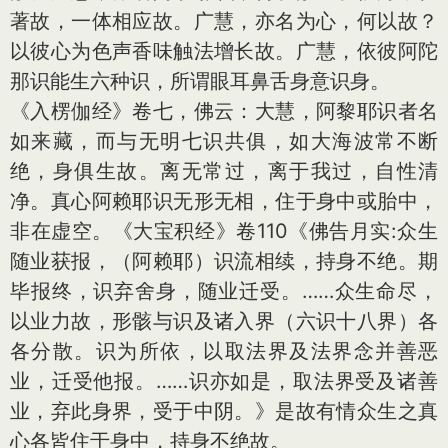
著故，一体相应故。广慧，亦名为心，何以故？
以彼心为色声香味触法增长故。广慧，依彼阿陀
那识能生六种识，所谓眼耳鼻舌身意识身。
《入楞伽经》卷七，佛云：大慧，阿黎耶识者名
如来藏，而与无明七识共俱，如大海波常不断
绝，身俱生故。离无常过，离于我过，自性清
净。真心阿赖耶识无形无相，住于身中或胎中，
非在虚空。《大宝积经》卷110《佛告月实:众生
随业获报，（阿赖耶）识流相续，持身不绝。期
毕报终，识弃舍身，随业迁受。……众生命尽，
以业力故，形骸与识及诸入界（六识十八界）各
各分散。识为所依，以取法界及法界念并善恶
业，迁受他报。……识亦如是，取法界受及诸善
业，弃此身界，受于中阴。》是故有情众生之真
心各皆住于身中，持身不绝故。