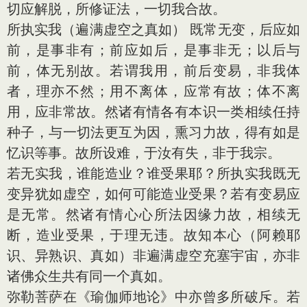
切应解脱，所修证法，一切我合故。
所执实我（遍满虚空之真如） 既常无变，后应如
前，是事非有；前应如后，是事非无；以后与
前，体无别故。若谓我用，前后变易，非我体
者，理亦不然；用不离体，应常有故；体不离
用，应非常故。然诸有情各有本识一类相续任持
种子，与一切法更互为因，熏习力故，得有如是
忆识等事。故所设难，于汝有失，非于我宗。
若无实我，谁能造业？谁受果耶？所执实我既无
变异犹如虚空，如何可能造业受果？若有变易应
是无常。然诸有情心心所法因缘力故，相续无
断，造业受果，于理无违。故知本心（阿赖耶
识、异熟识、真如）非遍满虚空充塞宇宙，亦非
诸佛众生共有同一个真如。
弥勒菩萨在《瑜伽师地论》中亦曾多所破斥。若