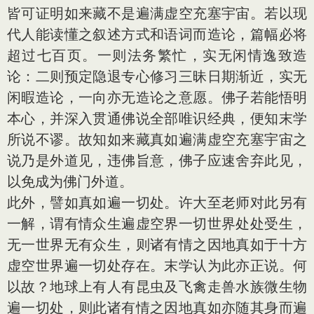
皆可证明如来藏不是遍满虚空充塞宇宙。若以现
代人能读懂之叙述方式和语词而造论，篇幅必将
超过七百页。一则法务繁忙，实无闲情逸致造
论：二则预定隐退专心修习三昧日期渐近，实无
闲暇造论，一向亦无造论之意愿。佛子若能悟明
本心，并深入贯通佛说全部唯识经典，便知末学
所说不谬。故知如来藏真如遍满虚空充塞宇宙之
说乃是外道见，违佛旨意，佛子应速舍弃此见，
以免成为佛门外道。
此外，譬如真如遍一切处。许大至老师对此另有
一解，谓有情众生遍虚空界一切世界处处受生，
无一世界无有众生，则诸有情之因地真如于十方
虚空世界遍一切处存在。末学认为此亦正说。何
以故？地球上有人有昆虫及飞禽走兽水族微生物
遍一切处，则此诸有情之因地真如亦随其身而遍