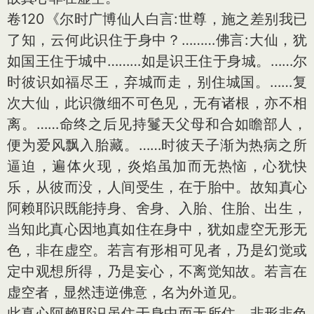
卷120《尔时广博仙人白言:世尊，施之差别我已
了知，云何此识住于身中？………佛言:大仙，犹
如国王住于城中………如是识王住于身城。……尔
时彼识如福尽王，弃城而走，别住城国。……复
次大仙，此识微细不可色见，无有诸根，亦不相
离。……命终之后见持鬘天父母和合如瞻部人，
便为爱风飘入胎藏。……时彼天子渐为热病之所
逼迫，遍体火现，炎焰虽加而无热恼，心犹快
乐，从彼而没，人间受生，在于胎中。故知真心
阿赖耶识既能持身、舍身、入胎、住胎、出生，
当知此真心因地真如住在身中，犹如虚空无形无
色，非在虚空。若言有形相可见者，乃是幻觉或
定中观想所得，乃是妄心，不离觉知故。若言在
虚空者，显然违逆佛意，名为外道见。
此真心阿赖耶识虽住于身中而无所住，非形非色