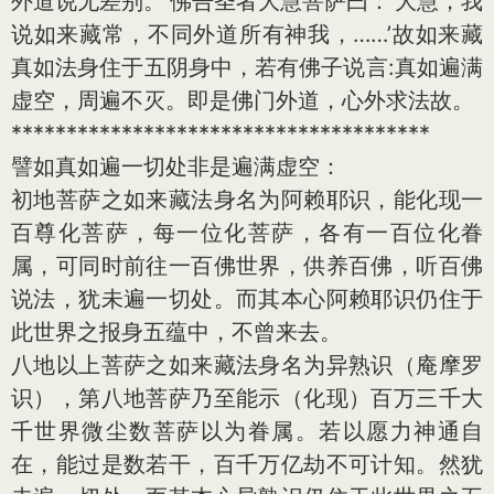
外道说无差别。’佛告圣者大慧菩萨曰：‘大慧，我
说如来藏常，不同外道所有神我，……’故如来藏
真如法身住于五阴身中，若有佛子说言:真如遍满
虚空，周遍不灭。即是佛门外道，心外求法故。
**************************************
譬如真如遍一切处非是遍满虚空：
初地菩萨之如来藏法身名为阿赖耶识，能化现一
百尊化菩萨，每一位化菩萨，各有一百位化眷
属，可同时前往一百佛世界，供养百佛，听百佛
说法，犹未遍一切处。而其本心阿赖耶识仍住于
此世界之报身五蕴中，不曾来去。
八地以上菩萨之如来藏法身名为异熟识（庵摩罗
识），第八地菩萨乃至能示（化现）百万三千大
千世界微尘数菩萨以为眷属。若以愿力神通自
在，能过是数若干，百千万亿劫不可计知。然犹