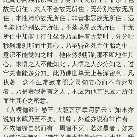
故无所住，六入不会故无所住，无分别性故无所
住，本性清净故无所住，非善非恶故无所住，远
离能所分别故无所住，不落境界故无所住。于无
所住中却能于行住坐卧乃至睡着无梦时，分分秒
秒刹那刹那而生其心，乃至昏迷死亡住胎之中，
意识不能觉知之时，祂依然刹那刹那不断地生其
心。末悟之人不能知此，大悟之人少分知之，过
牢关者能多分知。此乃佛世尊无上甚深密意，凡
执著一念不生常寂常照之灵知妄心而不肯死却
者，乃是著我著有之人，不应为他宣说应无所住
而生其心之密意。
《入楞伽经》卷三:大慧菩萨摩诃萨云：‘如来亦
说如来藏乃至不变。世尊，外道亦说有常作者，
不依诸缘自然而有，周遍不灭，若如是者，如来