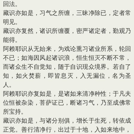
回法。
藏识亦如是，习气之所缠，三昧净除已，定者常
明见。
藏识亦复然，诸识所缠覆，密严诸定者，勤观乃
能得。
阿赖耶识从无始来，为戏论熏习诸业所系，轮回
不已；如海因风起诸识浪，恒生恒灭不断不常，
而诸众生不自觉知，随于自识现众境界。若自了
知，如火焚薪，即皆息灭，入无漏位，名为圣
人。
阿赖耶识亦复如是，是诸如来清净种性；于凡夫
位恒被杂染，菩萨证已，断诸习气，乃至成佛常
所宝持。
藏识亦如是，与诸分别俱，增长于生死，转依成
正觉。善行清净行，出过于十地，入如来地中，