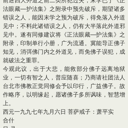
前述四大外道之前二类所犯过失，末学已于《正
法眼藏—护法集》之附录中预先破斥，期望诸多
错误之人，能因末学之预为破斥，得免落入外道
见中；不料此诸错误之人，仍有大半落此外道邪
见中。遂有同修建议将《正法眼藏—护法集》之
附录，印制单行小册，广为流通。冀能导正佛子
知见，消弭佛门内之外道见，而免佛子误犯，成
就破法之重罪。
今观此议，出于大悲，能救部分佛子远离地狱
业，一切有智之人，普应随喜；乃商请社团法人
台北市佛教正觉同修会予以印行，广益佛子。故
作略序，以明缘起，愿诸佛子多所讽味，智慧增
上。
西元一九九七年九月六日 菩萨戒子：萧平实
合什