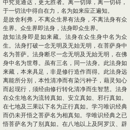
中究竟通达，更无胜者。离一切障，离一切碍，
于一切法中得自在力，名为如来应正遍知。
是故舍利弗，不离众生界有法身，不离法身有众
生界。众生界即法身，法身即众生界。
故知法身即是如来藏。法身在众生身中名为众
生。法身打破一念无明及无始无明，在菩萨身中
名为菩萨。法身断尽一念无明及无始无明，在佛
身中名为世尊。虽有三名，同一法身。此法身如
来藏，本来具足，非是修行造作而得。此法身远
离能所分别，本性清净而有染污种子，藉灵知心
而起现行，须经由修行转化清净而生智慧。法身
在众生地名为流转真如、安立真如、邪行真如。
在七地及三果以下名为正行真如。学习唯识经典
而仍未开悟之菩萨名为相真知。学唯识经典之已
悟菩萨名为了别真如。在八地以上及阿罗汉、辟