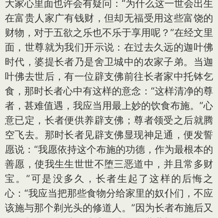
大家心里面也许会有疑问：“为什么这一世会出生
在富贵人家广有钱财，但却无福受用这些富饶的
财物，对于五欲之乐也不乐于享用呢？”在经文里
面，世尊就为我们开示说：在过去久远的迦叶佛
时代，婆提长者乃是舍卫城中的农家子弟。当迦
叶佛去世后，有一位辟支佛前往长者家中托钵乞
食，那时长者心中有这样的意念：“这样清净的尊
者，甚难值遇，我应当用最上妙的饮食布施。”心
意已定，长者便供养辟支佛；尊者领受之后就腾
空飞去。那时长者见辟支佛显现神足通，便发誓
愿说：“我愿依持这个布施的功德，作为最根本的
善愿，使我生生世世不堕三恶道中，并且常多财
宝。”可是没多久，长者生起了这样的后悔之
心：“我应当把那些食物分给家里的奴仆们，不应
该施与那个剃光头的修道人。”因为长者布施后又