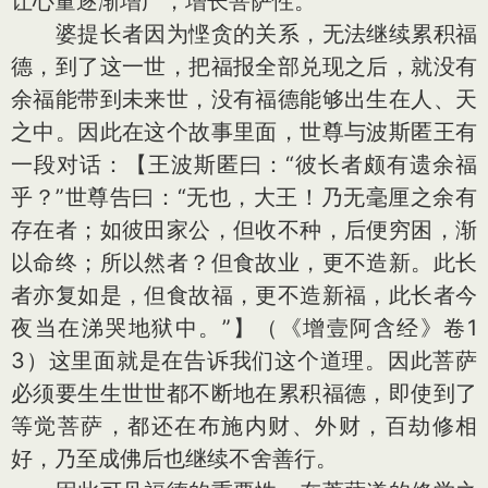
让心量逐渐增广，增长菩萨性。
婆提长者因为悭贪的关系，无法继续累积福
德，到了这一世，把福报全部兑现之后，就没有
余福能带到未来世，没有福德能够出生在人、天
之中。因此在这个故事里面，世尊与波斯匿王有
一段对话：【王波斯匿曰：“彼长者颇有遗余福
乎？”世尊告曰：“无也，大王！乃无毫厘之余有
存在者；如彼田家公，但收不种，后便穷困，渐
以命终；所以然者？但食故业，更不造新。此长
者亦复如是，但食故福，更不造新福，此长者今
夜当在涕哭地狱中。”】（《增壹阿含经》卷1
3）这里面就是在告诉我们这个道理。因此菩萨
必须要生生世世都不断地在累积福德，即使到了
等觉菩萨，都还在布施内财、外财，百劫修相
好，乃至成佛后也继续不舍善行。