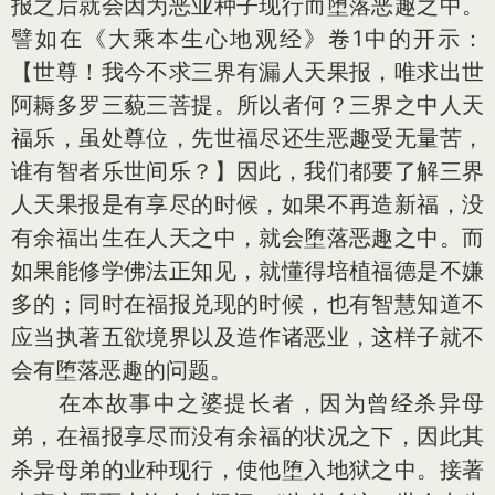
报之后就会因为恶业种子现行而堕落恶趣之中。
譬如在《大乘本生心地观经》卷1中的开示：
【世尊！我今不求三界有漏人天果报，唯求出世
阿耨多罗三藐三菩提。所以者何？三界之中人天
福乐，虽处尊位，先世福尽还生恶趣受无量苦，
谁有智者乐世间乐？】因此，我们都要了解三界
人天果报是有享尽的时候，如果不再造新福，没
有余福出生在人天之中，就会堕落恶趣之中。而
如果能修学佛法正知见，就懂得培植福德是不嫌
多的；同时在福报兑现的时候，也有智慧知道不
应当执著五欲境界以及造作诸恶业，这样子就不
会有堕落恶趣的问题。
在本故事中之婆提长者，因为曾经杀异母
弟，在福报享尽而没有余福的状况之下，因此其
杀异母弟的业种现行，使他堕入地狱之中。接著