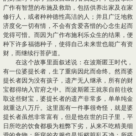
广作有智慧的布施及救助，包括供养出家及在家
修行人，或者种种德性高洁的人；并且广泛地救
济度化一切有情，不会有贪爱吝惜的心念生起而
觉得可惜。而因为广作布施利乐众生的结果，便
种下许多福德种子，使得自己未来世也能广有资
财，而继续行菩萨道。
在这个故事里面叙述说：在波斯匿王时代，
有一位婆提长者，生了重病因此而命终。然而婆
提长者因为没有孩子，遗产无人继承，所有的财
宝都得纳入官府之中。而波斯匿王就亲自前往收
取这些财宝，婆提长者的遗产非常多，单单纯金
就重达八万斤。这里面有一件事很奇怪，就是婆
提长者虽然非常富有，但是他在世的日子里，平
日所吃的饮食都极为粗弊下劣，从来不吃精美细
滑的食物；所穿的衣服也是垢秽脏乱不净；所搭