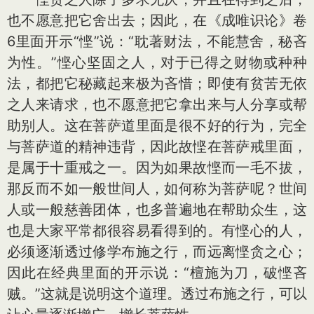
也不愿意把它舍出去；因此，在《成唯识论》卷
6里面开示“悭”说：“耽著财法，不能慧舍，秘吝
为性。”悭心坚固之人，对于已得之财物或种种
法，都把它秘藏起来极为吝惜；即使有贫苦无依
之人来请求，也不愿意把它拿出来与人分享或帮
助别人。这在菩萨道里面是很不好的行为，完全
与菩萨道的精神违背，因此故悭在菩萨戒里面，
是属于十重戒之一。因为如果故悭而一毛不拔，
那反而不如一般世间人，如何称为菩萨呢？世间
人或一般慈善团体，也多普遍地在帮助众生，这
也是大家平常都很容易看得到的。有悭心的人，
必须逐渐透过修学布施之行，而远离悭贪之心；
因此在经典里面的开示说：“檀施为刀，破悭吝
贼。”这就是说明这个道理。透过布施之行，可以