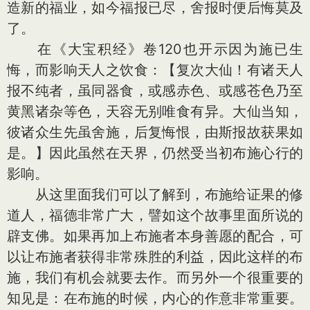
造新的福业，如今福报已尽，舍报时便后悔莫及
了。
在《大宝积经》卷120也开示因为施已生
悔，而影响天人之饮食：【复次大仙！有诸天人
报不纯者，虽同器食，或感赤色、或感苍色乃至
黄黑诸杂等色，天容无别唯食有异。大仙当知，
彼诸众生先虽舍施，后复悔恨，由斯报故获果如
是。】因此虽然在天界，仍然受当初布施心行的
影响。
从这里面我们可以了解到，布施给证果的修
道人，福德非常广大，譬如这个故事里面所说的
辟支佛。如果再加上布施者本身善愿的配合，可
以让布施者获得非常殊胜的利益，因此这样的布
施，我们有机会就要去作。而另外一个很重要的
知见是：在布施的时候，内心的作意非常重要。