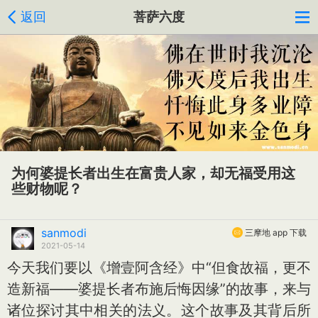
返回
菩萨六度
为何婆提长者出生在富贵人家，却无福受用这
些财物呢？
sanmodi
三摩地 app 下载
2021-05-14
今天我们要以《增壹阿含经》中“但食故福，更不
造新福——婆提长者布施后悔因缘”的故事，来与
诸位探讨其中相关的法义。这个故事及其背后所