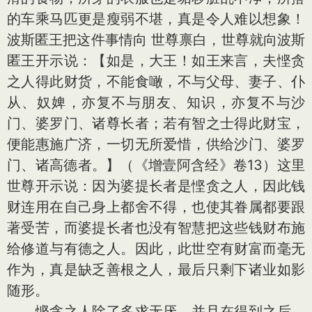
的车乘马匹更是瘦弱不堪，真是令人难以想象！
波斯匿王把这件事情向 世尊禀白，世尊就向波斯
匿王开示说：【如是，大王！如王来言，夫悭贪
之人得此财货，不能食噉，不与父母、妻子、仆
从、奴婢，亦复不与朋友、知识，亦复不与沙
门、婆罗门、诸尊长者；若有智之士得此财宝，
便能惠施广济，一切无所爱惜，供给沙门、婆罗
门、诸高德者。】（《增壹阿含经》卷13）这里
世尊开示说：因为婆提长者是悭贪之人，因此钱
财连用在自己身上都舍不得，也使其眷属都要跟
著受苦，而婆提长者也没有智慧把这些钱财布施
给修道与有德之人。因此，此世空有财富而毫无
作为，真是缺乏善根之人，最后只剩下诸业如影
随形。
悭贪之人除了多求无厌，并且在得到之后，