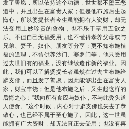
发了誓愿，所以依持这个功德，世世都不堕三恶
道中，并且出生在富贵人家；但是他布施后生起
悔心，所以婆提长者今生虽能拥有大资财，却无
法受用上妙珍贵的食物，也不乐于享用五欲之
乐。不但自己无福受用，也不懂得孝养父母或与
兄弟、妻子、奴仆、朋友等分享；更不知布施植
福的道理，不曾供养沙门、婆罗门等，他只受用
过去世旧有的福业，没有继续造作新的福业。因
此，我们可以了解婆提长者虽然在过去世布施给
辟支佛，而且发了善愿，因此能够出生在富贵人
家，财宝丰饶；但是他布施之后，又生起这样的
后悔之心：“我向所有食应与奴仆，不与此秃头道
人使食。”这个时候，内心对于辟支佛也失去了恭
敬心，也已经不属于至心施了。因此，这一世虽
能拥有广大资财，却无法真正去受用；也没有再