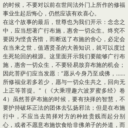
的时候，不要对以前在世间法外门上所作的修福
事业生起后悔心，仍然应该有欢喜心。
在这个故事的最后，世尊也为我们开示：念念之
中，应当想著广行布施，惠舍一切众生。终究不
要因为悭贪吝惜，而断送了布施的舍心，必定会
在当来之世，值遇贤圣的大善知识，就可以度过
生死轮回的根源。这里面开示我们要能够广行布
施，惠舍一切众生，不要轻易放弃布施的机会；
因此菩萨们应当发愿：“愿从今身乃至成佛，……
所修福业若多若少，愿与一切众生共之，回向无
上正等菩提。”（《大乘理趣六波罗蜜多经》卷
4）虽然菩萨布施的时候，要有抉择的智慧，不
要护持破坏正法的团体去弘扬邪法；但是在布施
行中，不应当去简择对方的种姓贵贱而起分别
心，或者不愿意布施饮食给非佛弟子的外道，而