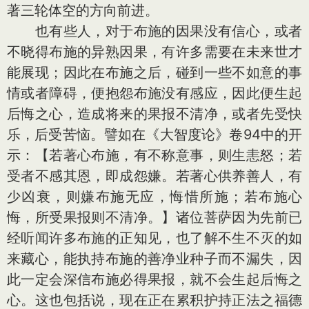
著三轮体空的方向前进。
也有些人，对于布施的因果没有信心，或者
不晓得布施的异熟因果，有许多需要在未来世才
能展现；因此在布施之后，碰到一些不如意的事
情或者障碍，便抱怨布施没有感应，因此便生起
后悔之心，造成将来的果报不清净，或者先受快
乐，后受苦恼。譬如在《大智度论》卷94中的开
示：【若著心布施，有不称意事，则生恚怒；若
受者不感其恩，即成怨嫌。若著心供养善人，有
少凶衰，则嫌布施无应，悔惜所施；若布施心
悔，所受果报则不清净。】诸位菩萨因为先前已
经听闻许多布施的正知见，也了解不生不灭的如
来藏心，能执持布施的善净业种子而不漏失，因
此一定会深信布施必得果报，就不会生起后悔之
心。这也包括说，现在正在累积护持正法之福德