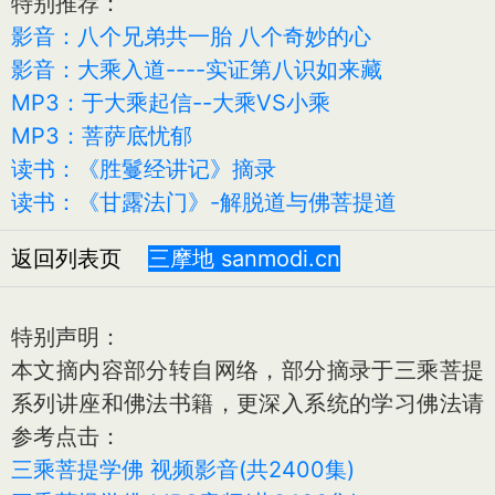
特别推荐：
影音：八个兄弟共一胎 八个奇妙的心
影音：大乘入道----实证第八识如来藏
MP3：于大乘起信--大乘VS小乘
MP3：菩萨底忧郁
读书：《胜鬘经讲记》摘录
读书：《甘露法门》-解脱道与佛菩提道
返回列表页
三摩地 sanmodi.cn
特别声明：
本文摘内容部分转自网络，部分摘录于三乘菩提
系列讲座和佛法书籍，更深入系统的学习佛法请
参考点击：
三乘菩提学佛 视频影音(共2400集)