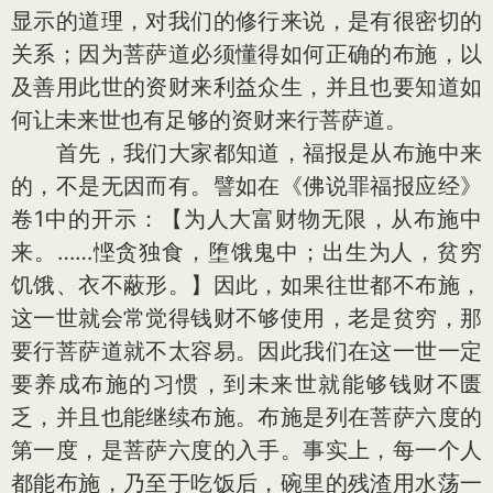
显示的道理，对我们的修行来说，是有很密切的
关系；因为菩萨道必须懂得如何正确的布施，以
及善用此世的资财来利益众生，并且也要知道如
何让未来世也有足够的资财来行菩萨道。
首先，我们大家都知道，福报是从布施中来
的，不是无因而有。譬如在《佛说罪福报应经》
卷1中的开示：【为人大富财物无限，从布施中
来。……悭贪独食，堕饿鬼中；出生为人，贫穷
饥饿、衣不蔽形。】因此，如果往世都不布施，
这一世就会常觉得钱财不够使用，老是贫穷，那
要行菩萨道就不太容易。因此我们在这一世一定
要养成布施的习惯，到未来世就能够钱财不匮
乏，并且也能继续布施。布施是列在菩萨六度的
第一度，是菩萨六度的入手。事实上，每一个人
都能布施，乃至于吃饭后，碗里的残渣用水荡一