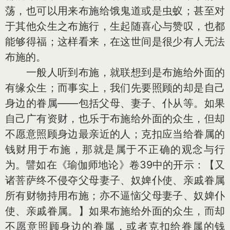
荡，也可以用来布施给饿鬼道或是虫蚁；甚至对
于其他众生之布施行，生起随喜心与赞叹，也都
能够得福；这样看来，在这世间是很少有人无法
布施的。
一般人听到布施，就联想到是布施给外面的
有缘众生；而事实上，我们先要照顾的却是自己
身边的眷属——包括父母、妻子、仆从等。如果
自己广有资财，也乐于布施给外面的众生，但却
不愿意照顾身边最亲近的人；克扣应当给眷属的
钱财用于布施，那就是属于不正确的观念与行
为。譬如在《瑜伽师地论》卷39中的开示：【又
诸菩萨终不侵夺父母妻子、奴婢仆使、亲戚眷属
所有财物持用布施；亦不逼恼父母妻子、奴婢仆
使、亲戚眷属。】如果布施给外面的众生，而却
不愿意照顾身边的眷属，或者克扣给眷属的钱