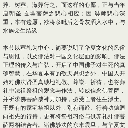
葬、树葬、海葬行之。而这样的心愿，正与当年
唐朝圣 玄奘菩萨之悲心相应；因 奘师悲心深
重，本有遗愿，欲将荼毗后之骨灰洒入水中，与
水族众生结缘。
本节以葬礼为中心，简要说明了华夏文化的风俗
与思惟，以及佛法对中国文化层面的影响。佛法
正理的传入与广弘，开启了中国佛子对生死的真
确智慧，在华夏本有的敬天思想之外，中国人开
始对佛法贤圣真诚地礼敬、尊崇、祈祷，也将葬
礼中法祖祭祖的观念与作法，转成信念佛菩萨，
并祈求佛菩萨威神力加持，摄受亡者往生淨土。
于既有的家宅祭祖以外，别有诵经、行善功德迴
向祖先的行持，更有将祭祖习俗与供养礼拜佛菩
萨两相结合者。诸佛妙法的东来震旦，与华夏文