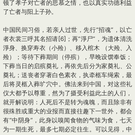
顿了孝子对亡者的思慕之情，也以真实功德利益
了亡者与阳上子孙。
中国民间习俗，若亲人过世，先行“招魂”，以亡
者衣裳三呼其名招请[6]；再“淨尸”，为遗体清洗
淨身、换穿寿衣（小殓）、移入棺木 （大殓、入
殓）；等待下葬期间（停殡），早晚设馔奉饭；
下葬当日的启殡奠礼，再依先后分为家奠礼、公
奠礼；送丧者穿著白色素衣，执牵柩车绳索，最
后将灵柩入葬圹穴中。佛法来到中国，对这些礼
仪大都予以尊重，然为了摄受利益此土的人们，
就开解说明：人死后不是转为魂魄，而且除非有
很殊胜或重大的业报而直接往趣下一世外，都会
有“中阴身”，此身以嗅闻食物的气味为食，七天
为一期生死，最多七期必定往生。可以见得，中