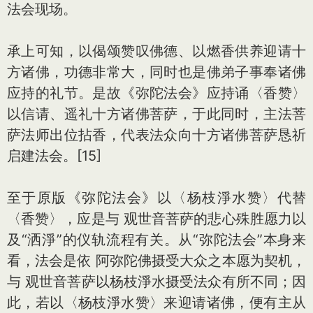
法会现场。
承上可知，以偈颂赞叹佛德、以燃香供养迎请十
方诸佛，功德非常大，同时也是佛弟子事奉诸佛
应持的礼节。是故《弥陀法会》应持诵〈香赞〉
以信请、遥礼十方诸佛菩萨，于此同时，主法菩
萨法师出位拈香，代表法众向十方诸佛菩萨恳祈
启建法会。[15]
至于原版《弥陀法会》以〈杨枝淨水赞〉代替
〈香赞〉，应是与 观世音菩萨的悲心殊胜愿力以
及“洒淨”的仪轨流程有关。从“弥陀法会”本身来
看，法会是依 阿弥陀佛摄受大众之本愿为契机，
与 观世音菩萨以杨枝淨水摄受法众有所不同；因
此，若以〈杨枝淨水赞〉来迎请诸佛，便有主从