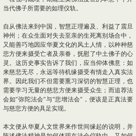
当代佛子所需要的如理仪轨。
自从佛法来到中国，智慧正理遍及、利益了震旦
神州；在众生面对失去至亲的生死离别场合中，
又能善巧地因应华夏文化的风土人情，以种种慈
悲方便来摄受亡者及亲眷，抚慰了中土佛子的心
灵。这历史事实告诉了我们，应当仰体佛意：如
来慈悲无尽，永远等待机缘摄受有情走入真实法
界。因此我们不但需要熏习深切的智慧正理，也
需要学习无量的慈悲方便来摄受众生；而追荐法
会如“弥陀法会”与“悲增法会”，便该是正真法要
与慈悲方便的具足实现。
本文便从华夏人文世界来作世间缘起的说明，并
陈述佛法精神是如何体现在法会仪轨中，又如何