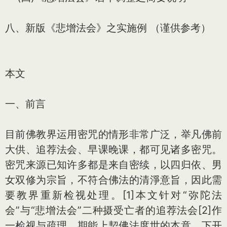
八、新版《悲增法会》之实施例 （谨供参考）
本文
一、前言
目前佛教界运用密咒的情形非常广泛，举凡佛前
大供、追荐法会、早课晚课，都可见诸多密咒。
密咒来源已知许多都是来自密续，以四归依、男
女双修为宗旨，不符合佛法的清淨意旨，因此需
要教界重新检视处理。[1]本文针对“弥陀法
会”与“悲增法会”二种摄受亡者的追荐法会[2]作
一检视与疏理，期能上契佛法度世的本意，下开