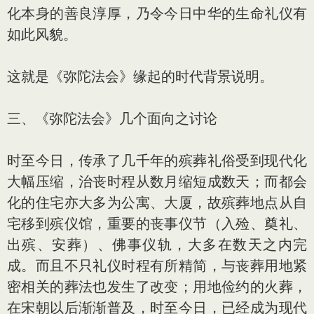
化本身的善良淳厚，乃令今日中华的生命礼仪有
如此风貌。
这就是《弥陀法会》缘起的时代背景说明。
三、《弥陀法会》几个面向之讨论
时至今日，传承了几千年的殡葬礼俗受到现代化
大幅压缩，治丧时程从数月缩短成数天；而都会
化的住宅亦大多为公寓、大厦，故殡葬地点从自
宅移到殡仪馆，重要的丧事仪节（入殓、奠礼、
出殡、安葬）、佛事仪轨，大多在数天之内完
成。而且不只礼仪时程有所精简，与丧葬用地紧
密相关的葬法也发生了改变；用地俭约的火葬，
在宋朝以后渐渐普及，时至今日，已经成为现代