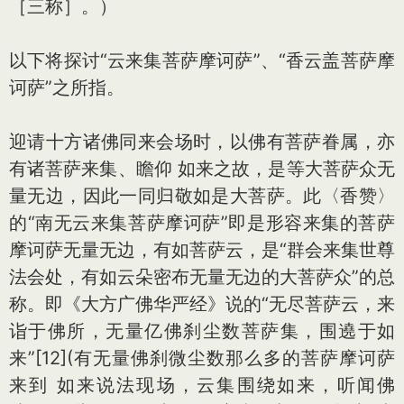
［三称］。）
以下将探讨“云来集菩萨摩诃萨”、“香云盖菩萨摩
诃萨”之所指。
迎请十方诸佛同来会场时，以佛有菩萨眷属，亦
有诸菩萨来集、瞻仰 如来之故，是等大菩萨众无
量无边，因此一同归敬如是大菩萨。此〈香赞〉
的“南无云来集菩萨摩诃萨”即是形容来集的菩萨
摩诃萨无量无边，有如菩萨云，是“群会来集世尊
法会处，有如云朵密布无量无边的大菩萨众”的总
称。即《大方广佛华严经》说的“无尽菩萨云，来
诣于佛所，无量亿佛刹尘数菩萨集，围遶于如
来”[12](有无量佛刹微尘数那么多的菩萨摩诃萨
来到 如来说法现场，云集围绕如来，听闻佛