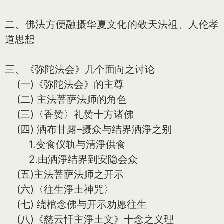
二、佛法方便融摄华夏文化的敬天法祖、人伦孝
道思想
三、《弥陀法会》几个面向之讨论
(一)《弥陀法会》的主尊
(二) 主法菩萨法师的角色
(三)〈香赞〉礼赞十方诸佛
(四) 洒布甘露–摄众与结界洒淨之别
1.变食仪轨与清淨供食
2.由洒淨结界到安隐会众
(五)主法菩萨法师之开示
(六)〈往生淨土神咒〉
(七) 绕棺念佛与开示劝愿往生
(八)《慈云忏主淨土文》十念之义理