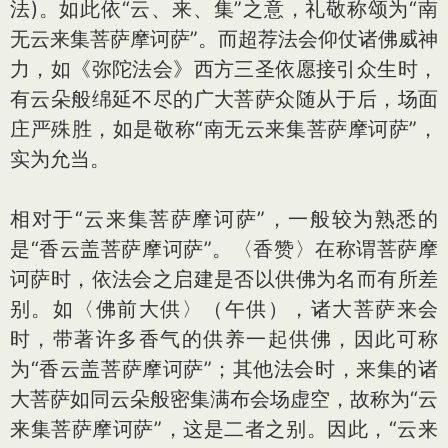
法)。如此依“云、来、集”之意，礼敬称颂为“南
无云来集菩萨摩诃萨”。而超荐法会仰仗诸佛威神
力，如《弥陀法会》西方三圣依愿接引众生时，
有云朵般绵延不尽的广大菩萨众随从于后，场面
庄严殊胜，如是敬称“南无云来集菩萨摩诃萨”，
实为允当。
相对于“云来集菩萨摩诃萨”，一般较为熟悉的
是“香云盖菩萨摩诃萨”。〈香赞〉在称谓菩萨摩
诃萨时，依法会之启建是否以供佛为名而有所差
别。如〈佛前大供〉（午供），诸大菩萨来会
时，带著许多香气的供养一起供佛，因此可称
为“香云盖菩萨摩诃萨”；其他法会时，来集的诸
大菩萨如同云朵般密集满布会场虚空，故称为“云
来集菩萨摩诃萨”，这是二者之别。因此，“云来