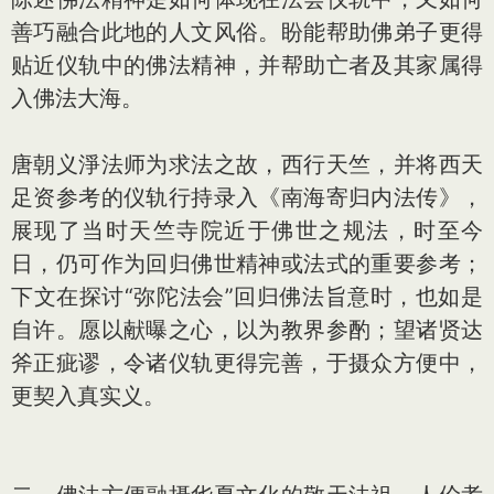
善巧融合此地的人文风俗。盼能帮助佛弟子更得
贴近仪轨中的佛法精神，并帮助亡者及其家属得
入佛法大海。
唐朝义淨法师为求法之故，西行天竺，并将西天
足资参考的仪轨行持录入《南海寄归内法传》，
展现了当时天竺寺院近于佛世之规法，时至今
日，仍可作为回归佛世精神或法式的重要参考；
下文在探讨“弥陀法会”回归佛法旨意时，也如是
自许。愿以献曝之心，以为教界参酌；望诸贤达
斧正疵谬，令诸仪轨更得完善，于摄众方便中，
更契入真实义。