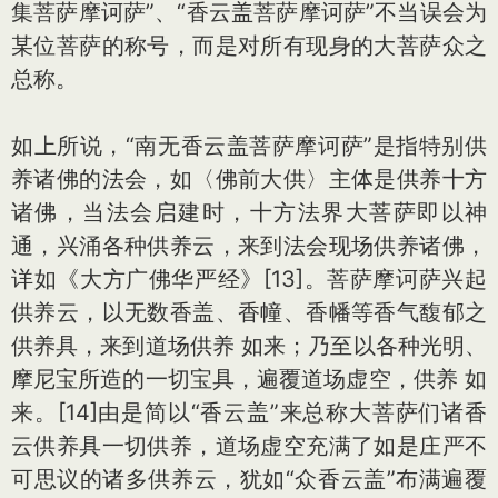
集菩萨摩诃萨”、“香云盖菩萨摩诃萨”不当误会为
某位菩萨的称号，而是对所有现身的大菩萨众之
总称。
如上所说，“南无香云盖菩萨摩诃萨”是指特别供
养诸佛的法会，如〈佛前大供〉主体是供养十方
诸佛，当法会启建时，十方法界大菩萨即以神
通，兴涌各种供养云，来到法会现场供养诸佛，
详如《大方广佛华严经》[13]。菩萨摩诃萨兴起
供养云，以无数香盖、香幢、香幡等香气馥郁之
供养具，来到道场供养 如来；乃至以各种光明、
摩尼宝所造的一切宝具，遍覆道场虚空，供养 如
来。[14]由是简以“香云盖”来总称大菩萨们诸香
云供养具一切供养，道场虚空充满了如是庄严不
可思议的诸多供养云，犹如“众香云盖”布满遍覆