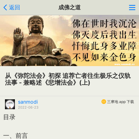
返回
成佛之道
从《弥陀法会》初探 追荐亡者往生极乐之仪轨
法事 - 兼略述《悲增法会》(上)
sanmodi
三摩地 app 下载
2022-06-23
目录
一、前言