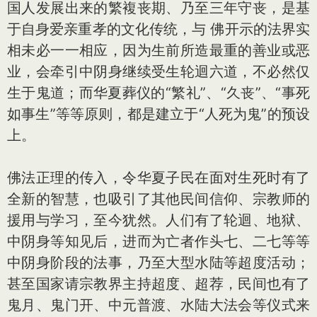
国人发展出来的繁複丧期、乃至三年守丧，是基
于自身爱亲重孝的文化传统，与 佛开示的法界实
相未必一一相应，因为生前所造最重的善业或恶
业，会牵引中阴身继续受生轮迴六道，不必然仅
生于鬼道；而华夏葬仪的“繁礼”、“久丧”、“事死
如事生”等等原则，都是建立于“人死为鬼”的预设
上。
佛法正理的传入，令华夏子民在面对生死时有了
全新的智慧，也吸引了其他民间信仰、宗教师的
援用与学习，至今犹然。人们有了轮迴、地狱、
中阴身等知见后，进而为亡者作头七、二七等等
中阴身阶段的法事，乃至大型水陆等超度活动；
甚至国家请宗教界主持超度、超荐，民间也有了
鬼月、鬼门开、中元普渡、水陆大法会等仪式来