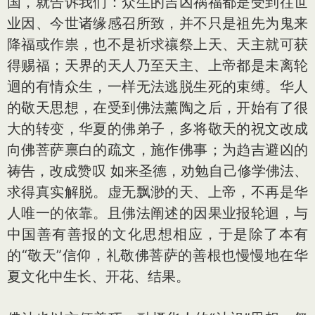
国，就告诉我们：众生的吉凶祸福都是受到往世
业因、今世诸缘感召所致，并不只是祖先为鬼来
降福或作祟，也不是祈求禳祭上天、天主就可获
得赐福；天界的天人乃至天主、上帝都是未离轮
迴的有情众生，一样无法逃脱生死的束缚。华人
的敬天思想，在受到佛法薰陶之后，开始有了很
大的转变，华夏的佛弟子，多将敬天的祝文改成
向佛菩萨禀白的疏文，施作佛事；为趋吉避凶的
祷告，改成赞叹 如来圣德，劝勉自己修学佛法、
求得真实解脱。虚无飘渺的天、上帝，不再是华
人唯一的依靠。且佛法阐述的因果业报轮迴，与
中国善有善报的文化思想相应，于是除了本有
的“敬天”信仰，礼敬佛菩萨的善根也慢慢地在华
夏文化中生长、开花、结果。