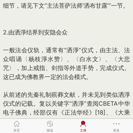
细节，请见下文“主法菩萨法师‘洒布甘露’”一节。
2.由洒淨结界到安隐会众
一般法会仪轨，通常有“洒淨”仪式，由主法、法
众唱诵〈杨枝淨水赞〉、〈白水文〉、〈大悲
咒〉，加上戒指、剑指等外道手势，完成仪式。
这已成为佛教界一定的法会模式。
从前述的先秦礼制殡葬文献，并未见到类似洒淨
仪式的记载。复以关键字“洒淨”查阅CBETA中华
电子佛典，经部仅有《正法华经》[18]、《大乘
宝云经》[19]等少数经典出现“挹洒、淨扫”、“扫
洒淨洁”、“扫洒淨处”之词，而且经文意思都是指
首页
频道
文摘
更多