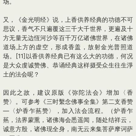
场。
又，《金光明经》说，上香供养经典的功德不可
思议，香气不只遍覆这三千大千世界，更遍及十
方无量无边恆河沙等百千万亿诸佛世界，在诸佛
道场上方的虚空，形成香盖，放射金光普照道
场。[11]以香供养经典已有这么大的功德，何况
是大众虔诚赞佛、恭诵经典这样摄受众生往生淨
土的法会呢？
因此之故，建议原版《弥陀法会》增加〈香
赞〉。可参考《三时繫念佛事全集》第二支香赞
—〈炉香乍爇赞〉，加入法会流程。（炉香乍
爇，法界蒙熏，诸佛海会悉遥闻，随处结祥云，
诚意方殷，诸佛现全身，南无云来集菩萨摩诃萨