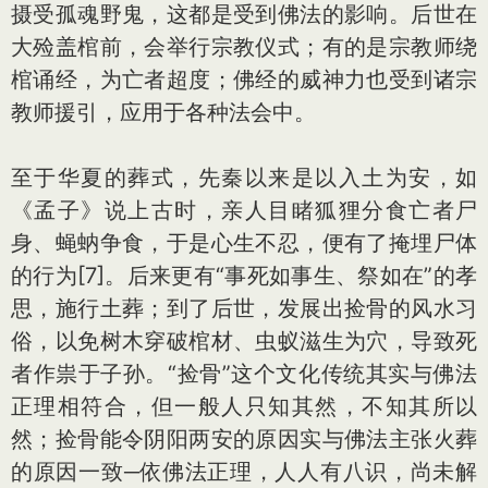
摄受孤魂野鬼，这都是受到佛法的影响。后世在
大殓盖棺前，会举行宗教仪式；有的是宗教师绕
棺诵经，为亡者超度；佛经的威神力也受到诸宗
教师援引，应用于各种法会中。
至于华夏的葬式，先秦以来是以入土为安，如
《孟子》说上古时，亲人目睹狐狸分食亡者尸
身、蝇蚋争食，于是心生不忍，便有了掩埋尸体
的行为[7]。后来更有“事死如事生、祭如在”的孝
思，施行土葬；到了后世，发展出捡骨的风水习
俗，以免树木穿破棺材、虫蚁滋生为穴，导致死
者作祟于子孙。“捡骨”这个文化传统其实与佛法
正理相符合，但一般人只知其然，不知其所以
然；捡骨能令阴阳两安的原因实与佛法主张火葬
的原因一致─依佛法正理，人人有八识，尚未解