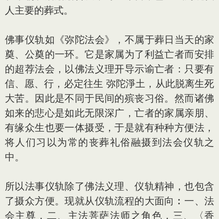
人主要的葬式。
佛事仪轨如《弥陀法会》，不属于葬日当天的家
奠、公奠的一环。它是家属为了利益亡者而安排
的超荐法会，以佛法义理开导示谕亡者：只要有
信、愿、行，必定往生 弥陀淨土，从此脱离生死
大苦。因此是不同于民间的殡丧习俗。然而诸佛
如来的悲心是如此无限深广，亡者的家属亲朋、
有缘众生也要一体摄受，于是就有种种方便法，
将人们习以为常的丧葬礼俗融摄到法会仪轨之
中。
所以法事仪轨除了佛法义理、仪轨精神，也包含
了摄众方便。现就从仪轨流程的大面向︰一、法
会主尊，二、主法菩萨法师之角色，三、〈香