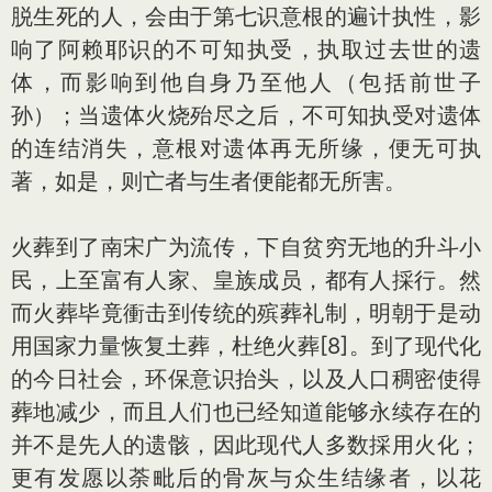
脱生死的人，会由于第七识意根的遍计执性，影
响了阿赖耶识的不可知执受，执取过去世的遗
体，而影响到他自身乃至他人（包括前世子
孙）；当遗体火烧殆尽之后，不可知执受对遗体
的连结消失，意根对遗体再无所缘，便无可执
著，如是，则亡者与生者便能都无所害。
火葬到了南宋广为流传，下自贫穷无地的升斗小
民，上至富有人家、皇族成员，都有人採行。然
而火葬毕竟衝击到传统的殡葬礼制，明朝于是动
用国家力量恢复土葬，杜绝火葬[8]。到了现代化
的今日社会，环保意识抬头，以及人口稠密使得
葬地减少，而且人们也已经知道能够永续存在的
并不是先人的遗骸，因此现代人多数採用火化；
更有发愿以荼毗后的骨灰与众生结缘者，以花