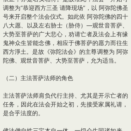
调整为“恭迎西方三圣 请降现场”，以 阿弥陀佛圣
号来开启整个法会仪式。如此依 阿弥陀佛的四十
八大愿、以及左右胁士（胁侍）—观世音菩萨、
大势至菩萨的广大悲心，劝请亡者及法会上有缘
鬼神众生皆能念佛，相应于佛菩萨的愿力而往生
西方淨土。是故《弥陀法会》的主尊调整为 阿弥
陀佛、观世音菩萨、大势至菩萨，允为适当。
（二）主法菩萨法师的角色
主法菩萨法师肩负代行主持、尤其是开示亡者的
任务，因此在法会开始之初，先接受家属礼请，
是合乎法度的。
佛法僧自性三宝本自一体，一切众生同诸如来，