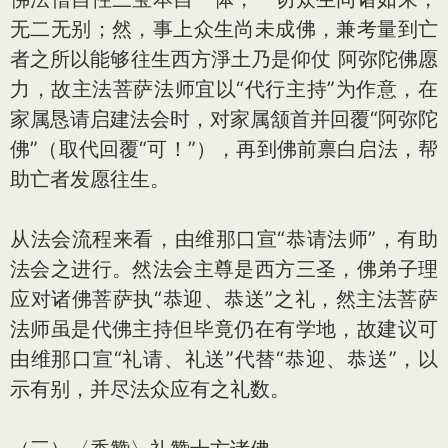
无二无别；然，事上众生尚未成佛，兼考量到亡
者之所以能够往生西方淨土乃是仰仗 阿弥陀佛愿
力，故主法菩萨法师宜以“代行主持”为作意，在
家属恳请启建法会时，对家属颔首并回覆“阿弥陀
佛”（取代回覆“可！”），再到佛前禀白启法，帮
助亡者发愿往生。
从法会流程来看，由维那口宣“恭请法师”，有助
法会之进行。然法会主尊是西方三圣，佛弟子理
应对诸佛菩萨执“恭迎、恭送”之礼，然主法菩萨
法师虽是代佛主持但毕竟仍在有学地，故建议可
由维那口宣“礼请、礼送”代替“恭迎、恭送”，以
示有别，并尽法众应有之礼数。