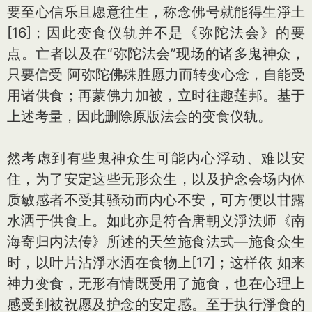
要至心信乐且愿意往生，称念佛号就能得生淨土
[16]；因此变食仪轨并不是《弥陀法会》的要
点。亡者以及在“弥陀法会”现场的诸多鬼神众，
只要信受 阿弥陀佛殊胜愿力而转变心念，自能受
用诸供食；再蒙佛力加被，立时往趣莲邦。基于
上述考量，因此删除原版法会的变食仪轨。
然考虑到有些鬼神众生可能内心浮动、难以安
住，为了安定这些无形众生，以及护念会场内体
质敏感者不受其骚动而内心不安，可方便以甘露
水洒于供食上。如此亦是符合唐朝义淨法师《南
海寄归内法传》所述的天竺施食法式—施食众生
时，以叶片沾淨水洒在食物上[17]；这样依 如来
神力变食，无形有情既受用了施食，也在心理上
感受到被祝愿及护念的安定感。至于执行淨食的