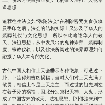
二、佛法方便融摄华夏文化的敬天法祖、人伦孝
道思想
追荐往生法会如“弥陀法会”在剔除密咒变食仪轨
及手印之后，法会的结构实际上又涉及了华人的
殡葬礼仪与文化思想，所以在此略述华人的敬
天、法祖思想，从中发展出的鬼神崇拜、殡葬制
度、宗教仪轨，以及佛法所阐述的法界原理如何
融摄了华人本有的文化。
古代中国人相信上天会垂示各种徵象，可透过卜
卦、卜筮得知吉凶祸福，当时人们对上天充满了
敬畏，相信上帝是上天之主，而过世的祖先则左
右著子孙的祸福，因此分别祭祀天神、人鬼，形
成了中国古来的敬天、法祖思想。[3]佛法来到中