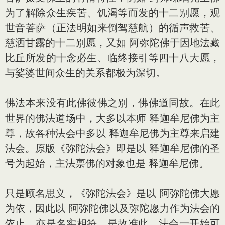
为了解除众生疾苦、饥渴等而发的十二别愿，观
世音菩萨（正法明如来倒驾慈航）的循声救苦、
慈洒甘露的十二别愿，又如 阿弥陀佛于因地法藏
比丘所发的十念必生、临终接引等四十八大愿，
与娑婆世间众生的关系都极为深切。
佛法本来没有此佛彼佛之别，佛佛道同故。在此
世界的佛法道场中，大多以本师 释迦牟尼佛为主
尊，故各种法会中多以 释迦牟尼佛为主尊来启建
法会。原版《弥陀法会》即是以 释迦牟尼佛的圣
号为起始，主法禀佛的对象也是 释迦牟尼佛。
只是顾名思义，《弥陀法会》是以 阿弥陀佛大愿
为依，因此以 阿弥陀佛以及弥陀愿力作为法会的
依止，亦是名实相符。是故准此，法会一开始可