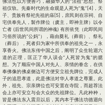
佛法也以方便善巧，融摄华人的“法祖”思想、祭
祖仪轨。先秦时代的生命观是人死为“鬼”[4]，天
子、贵族有祭祀先祖的庙[5]，庶民则在宗祠、自
宅供奉先人，製作牌位（虞主，即神主牌）以令
亡者 (后世民间所谓的神魂) 有所依凭（此即民间
习俗所说的“公妈”），藉由奠礼（葬前）、祭礼
（葬后），死者归为家中所供奉的祖先之一，永
享香火。佛法东传中国之后，阐明了众生轮迴六
道的正理，匡正了华人误会“人死皆为鬼”的臆
想。为了顺应中国人对先人、亲情的眷念，在供
奉佛像的佛桌侧边可方便安立祖先牌位，完成人
子的追思孝道，此是佛法对华人孝道之尊重。此
外，祖先、宗亲牌位也可安置在寺院，而超荐法
会上亦可安立与会大众的先祖牌位。凡此种种，
皆是佛法东入震旦以后，其内本于佛法功德迴向