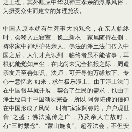
之正理，其外顺应中华以神主孝亲的淳厚风俗，
为摄受众生而建立的如理施设。
中国人原本就有生死事大的观念，在亲人临终
时，会移入正寝室，换上新衣，家属随侍在侧，
祷求家中神明护佑亲人。佛法的淨土法门传入中
国之后，人们才意识到，临终者虽不能省事，耳
根犹能觉知声尘，在此尚未完全捨报之际，周遭
亲友乃至善知识、法师，可开导他万缘放下、专
心一意忆念 如来，求生极乐淨土。由于淨土法门
在中国很早就开展，契合了生民的需求，也由于
淨土经典于中国渐次完备，所以 阿弥陀佛的信仰
在中国形成了风尚，时有“家家阿弥陀，户户观世
音”之盛；佛法流传之广，乃及亲人亡故时，
有“三时繫念”、“蒙山施食”、超荐法会，不但安