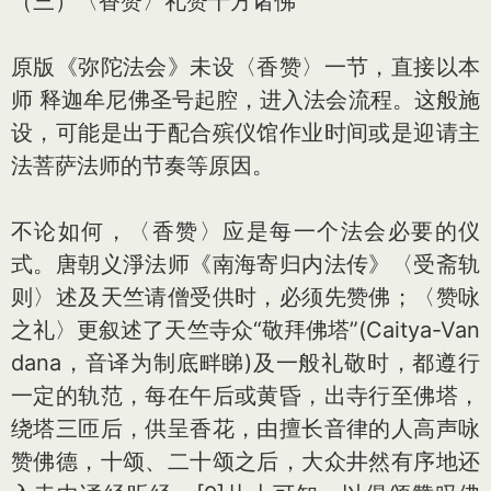
（三）〈香赞〉礼赞十方诸佛
原版《弥陀法会》未设〈香赞〉一节，直接以本
师 释迦牟尼佛圣号起腔，进入法会流程。这般施
设，可能是出于配合殡仪馆作业时间或是迎请主
法菩萨法师的节奏等原因。
不论如何，〈香赞〉应是每一个法会必要的仪
式。唐朝义淨法师《南海寄归内法传》〈受斋轨
则〉述及天竺请僧受供时，必须先赞佛；〈赞咏
之礼〉更叙述了天竺寺众“敬拜佛塔”(Caitya-Van
dana，音译为制底畔睇)及一般礼敬时，都遵行
一定的轨范，每在午后或黄昏，出寺行至佛塔，
绕塔三匝后，供呈香花，由擅长音律的人高声咏
赞佛德，十颂、二十颂之后，大众井然有序地还