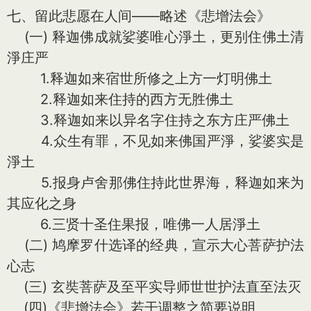
七、留此悲愿在人间——略述《悲增法会》
(一) 释迦佛成就娑婆唯心淨土，更别住佛土清
淨庄严
1.释迦如来宿世所修之上方一灯明佛土
2.释迦如来住持的西方无胜佛土
3.释迦如来以异名字住持之东方庄严佛土
4.众生有罪，不见如来佛国严淨，娑婆实是
淨土
5.报身卢舍那佛住持此世界海，释迦如来为
其应化之身
6.三贤十圣住果报，唯佛一人居淨土
(二) 鸠摩罗什选译的经典，宣示大心菩萨护法
心志
(三) 玄奘菩萨及至平实导师世世护法直至法灭
(四)《悲增法会》若干调整之简要说明