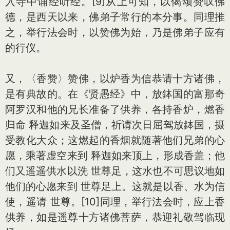
入寺中诵经听经。[9]从上可知，以偈颂赞叹佛
德，是西天以来，佛弟子常行的本分事。同理推
之，举行法会时，以赞佛为始，乃是佛弟子应有
的行仪。
又，〈香赞〉赞佛，以炉香为信恭请十方诸佛，
是有典故的。在《贤愚经》中，放鉢国的富那奇
阿罗汉和他的兄长准备了供养，各持香炉，燃香
归命 释迦如来及圣僧，祈请次日屈驾放鉢国，摄
受教化大众；这燃起的香烟就随著他们兄弟的心
愿，乘著虚空来到 释迦如来顶上，形成香盖；他
们又遥遥供水以洗 世尊足，这水也不可思议地如
他们的心愿来到 世尊足上。这就是以香、水为信
使，遥请 世尊。[10]同理，举行法会时，应上香
供养，如是遥尊十方诸佛菩萨，恭迎礼敬驾临现