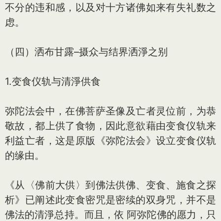
不分的违和感，以及对十方诸佛如来有失礼数之
虑。
（四）洒布甘露–摄众与结界洒淨之别
1.变食仪轨与清淨供食
弥陀法会中，在佛菩萨圣像及亡者灵位前，为恭
敬故，都上供了食物，因此意欲藉由变食仪轨来
利益亡者，这是原版《弥陀法会》设立变食仪轨
的缘由。
《从〈佛前大供〉到佛法供佛、变食、施食之探
析》已阐述此变食密咒是密续的双身咒，并不是
佛法的清淨总持。而且，依 阿弥陀佛的愿力，只