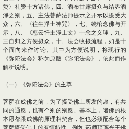
赞〉礼赞十方诸佛，四、洒布甘露摄众与结界洒
淨之别，五、主法菩萨法师提示之开示以摄受大
众，六、〈往生淨土神咒〉，七、绕棺念佛与开
示，八、《慈云忏主淨土文》十念之义理，九、
三自归之方便摄众，十、法会收摄流程，如是十
个面向来作讨论。其中为方便说明，将现行的
《弥陀法会》称为原版《弥陀法会》，依此而作
解析说明。
（一）《弥陀法会》的主尊
菩萨在成佛之前，为了摄受佛土所发的愿，有共
同的通愿，也有个别的别愿。基本上，诸佛的根
本愿都跟成佛的原理相契合，但也必须配合每个
菩萨摄受佛土的有情特性，例如 药师琉璃光王佛