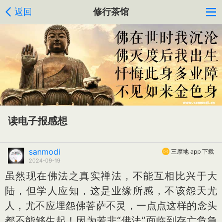
返回
修行茶馆
读电子报感想
sanmodi
三摩地 app 下载
2024-09-19
虽然现在佛法之真实禅法，不能互相比兴于大
陆，但学人应知，这是业缘所感，不该怨天尤
人，尤不应埋怨佛菩萨不灵，一点点这样的念头
都不能够生起！因为若非“佛法”面临到存亡危急