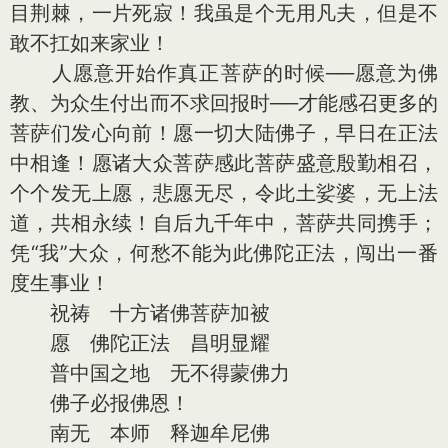
目荆棘，一片死寂！我虽是个无用凡夫，但是不
敢不扛如来家业！
人愿意开始作真正菩萨的时候──愿意为佛
教、为众生付出而不求回报时──才能感召更多的
菩萨们发心向前！愿一切大陆佛子，早日在正法
中相逢！愿诸大众菩萨感此菩萨盛意殷勤相召，
个个发无上愿，悲愿无尽，令此土娑婆，无上法
道，共相永续！自后九千年中，菩萨共同携手；
凭“我”大众，何愁不能为此佛陀正法，闯出一番
度生事业！
祝祷 十方诸佛菩萨加被
愿 佛陀正法 昌明显耀
普中国之地 无不得蒙佛力
佛子必报佛恩！
南无 本师 释迦牟尼佛