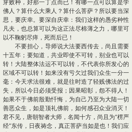
芽败种，好那一丁点而已！有哪一点可以算是学
佛人？算什么大乘人？算什么菩萨？所以要当深
思，要庆幸。要深自庆幸：我们这样的愚劣种性
凡夫，也总算可以为这正法尽棉薄之力，哪里可
以不鞠躬尽瘁，死而后已！
不要担心，导师说大法要西传去，尚且需要
十五年；要知道，共业即使不可转，别业也可以
转！大陆整体法运不可以转，不代表你所发心的
区域不可以转！如来没有亏欠过我们众生一分一
毫：今天求法很难，就是往时造了轻贱佛法的过
失，所以今日必须受报；因果昭彰，怨不得人！
如果不于佛前殷勤忏悔，为自己乃至为大陆一切
善恶众生，如是顶礼佛前，如何感召众业消灭！
君不见，唐朝智者大师，名闻十方，尚且为“楞严
经”东传，日夜祷念，真正菩萨当如是也！我们应