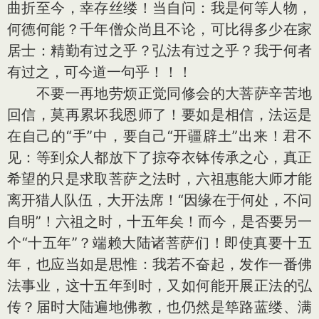
曲折至今，幸存丝缕！当自问：我是何等人物，
何德何能？千年僧众尚且不论，可比得多少在家
居士：精勤有过之乎？弘法有过之乎？我于何者
有过之，可今道一句乎！！！
不要一再地劳烦正觉同修会的大菩萨辛苦地
回信，莫再累坏我恩师了！要如是相信，法运是
在自己的“手”中，要自己“开疆辟土”出来！君不
见：等到众人都放下了掠夺衣钵传承之心，真正
希望的只是求取菩萨之法时，六祖惠能大师才能
离开猎人队伍，大开法席！“因缘在于何处，不问
自明”！六祖之时，十五年矣！而今，是否要另一
个“十五年”？端赖大陆诸菩萨们！即使真要十五
年，也应当如是思惟：我若不奋起，发作一番佛
法事业，这十五年到时，又如何能开展正法的弘
传？届时大陆遍地佛教，也仍然是筚路蓝缕、满