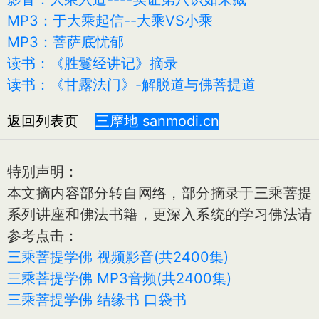
MP3：于大乘起信--大乘VS小乘
MP3：菩萨底忧郁
读书：《胜鬘经讲记》摘录
读书：《甘露法门》-解脱道与佛菩提道
返回列表页
三摩地 sanmodi.cn
特别声明：
本文摘内容部分转自网络，部分摘录于三乘菩提
系列讲座和佛法书籍，更深入系统的学习佛法请
参考点击：
三乘菩提学佛 视频影音(共2400集)
三乘菩提学佛 MP3音频(共2400集)
三乘菩提学佛 结缘书 口袋书