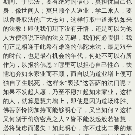
期间、于佛法，要有绝对的信心，莫担忧自己色
身，像世间人；莫只顾个人道业，学二乘人；要
以舍身取法的广大志向，这样行取中道来弘如来
的法教！即使我们现下没有开悟，还是可以为他
人方便演说正确的法义无碍，我们何必畏惧！我
们正是相逢于此希有难逢的佛陀末法，最是艰辛
的时代，也是最有机会的年代，何处不可以有所
作为，以报答佛恩？哪里可以担心自己性命，怯
懦地弃如来家业而不顾，而自以为道业增上便可
独自了生脱死，这样来“亵渎”这菩萨的法门呢？
如果不发起大愿，乃至不愿扛起如来家业，这样
的人，就算是慧力增上，即使是因为道场殊胜、
佛菩萨怜悯加持而能够明心了，又当如何？这样
又何别于偷窃密意之人？皆不能发起般若智慧，
必将疑虑而退失！如此明心，亦不过比二乘的焦