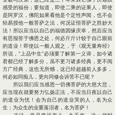
感受的福份；要知道，即使二乘的证果人，即使
是阿罗汉，佛陀如果看他是个定性声闻，也不会
轻易授他一般菩萨之法，何况证悟菩萨之胜妙大
法！所以应当以自己的福德因缘庆幸，然后应当
有思报答于佛恩之处，何必斤斤计较于自己眼前
的道业！即使以一般人观之，于《观无量寿经》
所说，“上品中生”必须要了解第一义谛，如今诸
君都已经了解多分，虽不更习诸多经典，更不阅
方广经典，这也无所憾，这已经超越前人多多，
何必如同痴儿，更向同修会诉苦不已呢？
所以我们应当感恩一切佛菩萨的大慈大悲，
应当现在就要努力弘扬正法，不应当日夜以自己
的道业为忧！会为自己的道业哭的人，名为众
生；为众生的业重落泪者，名为菩萨！