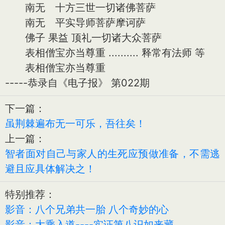
南无 十方三世一切诸佛菩萨
南无 平实导师菩萨摩诃萨
佛子 果益 顶礼一切诸大众菩萨
表相僧宝亦当尊重 .......... 释常有法师 等
表相僧宝亦当尊重
-----恭录自《电子报》 第022期
下一篇：
虽荆棘遍布无一可乐，吾往矣！
上一篇：
智者面对自己与家人的生死应预做准备，不需逃
避且应具体解决之！
特别推荐：
影音：八个兄弟共一胎 八个奇妙的心
影音：大乘入道----实证第八识如来藏