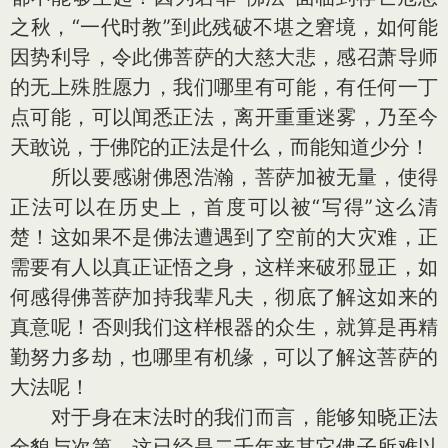
之秋，“一代时教”到此残破不堪之窘境，如何能
因势利导，令此佛菩萨的大慈大悲，感召萧导师
的无上殊胜愿力，我们哪里有可能，有任何一丁
点可能，可以闻悉正法，离开重重迷雾，乃至今
天敢说，于佛陀的正法是什么，而能知道少分！
所以要感谢佛恩浩瀚，菩萨加被无量，使得
正法可以在历史上，首度可以被“写得”这么清
楚！这如果不是佛法遭遇到了空前的大灾难，正
需要有人以真正证悟之身，这样来破邪显正，如
何感得佛菩萨加持我辈凡夫，彻底了解这如来的
真意呢！否则我们这样根器的众生，就算是再精
勤努力多劫，也哪里有机缘，可以了解这菩萨的
大法呢！
对于身在末法时的我们而言，能够知晓正法
全貌与次第，这已经是二千年来其它佛子所难以