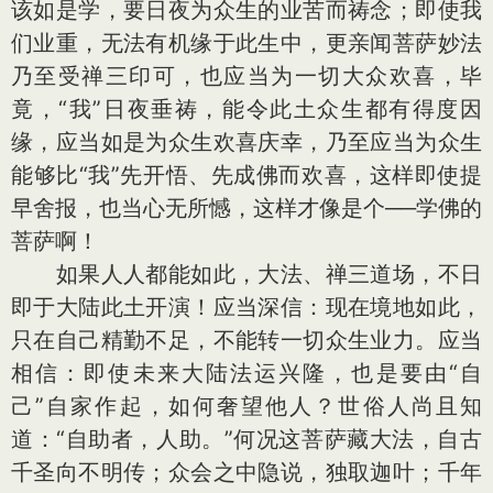
该如是学，要日夜为众生的业苦而祷念；即使我
们业重，无法有机缘于此生中，更亲闻菩萨妙法
乃至受禅三印可，也应当为一切大众欢喜，毕
竟，“我”日夜垂祷，能令此土众生都有得度因
缘，应当如是为众生欢喜庆幸，乃至应当为众生
能够比“我”先开悟、先成佛而欢喜，这样即使提
早舍报，也当心无所憾，这样才像是个──学佛的
菩萨啊！
如果人人都能如此，大法、禅三道场，不日
即于大陆此土开演！应当深信：现在境地如此，
只在自己精勤不足，不能转一切众生业力。应当
相信：即使未来大陆法运兴隆，也是要由“自
己”自家作起，如何奢望他人？世俗人尚且知
道：“自助者，人助。”何况这菩萨藏大法，自古
千圣向不明传；众会之中隐说，独取迦叶；千年