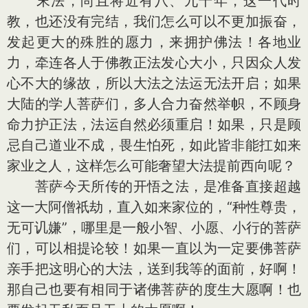
末法，尚且将近有八、九千年，这一代时
教，也还没有完结，我们怎么可以不更加振奋，
发起更大的殊胜的愿力，来拥护佛法！各地业
力，牵连各人于佛教正法发心大小，只因众人发
心不大的缘故，所以大法之法运无法开启；如果
大陆的学人菩萨们，多人合力奋然举帜，不顾身
命力护正法，法运自然必须重启！如果，只是顾
忌自己道业不成，畏生怕死，如此皆非能扛如来
家业之人，这样怎么可能奢望大法提前西向呢？
菩萨今天所传的开悟之法，是准备直接超越
这一大阿僧祇劫，直入如来家位的，“种性尊贵，
无可讥嫌”，哪里是一般小智、小愿、小行的菩萨
们，可以相提论较！如果一直以为一定要佛菩萨
亲手把这明心的大法，送到我等的面前，好啊！
那自己也要有相同于诸佛菩萨的度生大愿啊！也