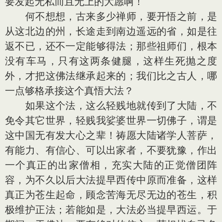
要发起无私而且无上的大愿啊！
何不想想，古来多少禅师，要开悟之前，是
从这北边的州，长途走到南边遥远的省，如是往
返不已，还不一定能够得法；那些祖师们，根本
没有车马，只有这两条健腿，这样生死抛之度
外，才把这佛法继承起来的；我们比之古人，哪
一点够格承接这个真悟大法？
如果这个法，这么轻贱地就传到了大陆，不
免令其它世界，轻贱我娑婆世界一切佛子，谓是
这中国无有发大心之辈！祷愿大陆诸学人菩萨，
有能力、有信心、可以出家者，不要犹豫，作出
一个真正的出家僧相，充实大陆的正觉僧团阵
容，为不久以后大法提早西传中原而准备，这样
真正为苍生起命，顾念苦海无尽无边的苍生，积
极维护正法；若能如是，大法必当提早西运。于