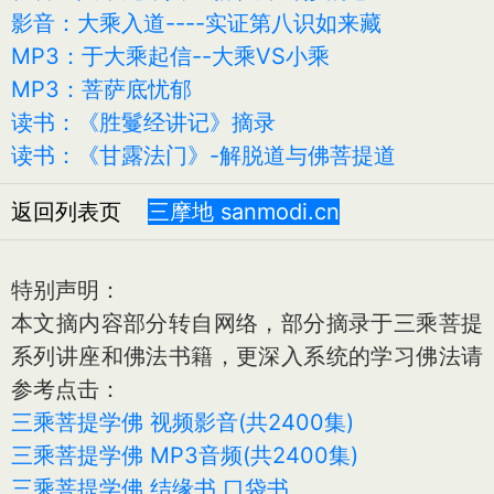
影音：大乘入道----实证第八识如来藏
MP3：于大乘起信--大乘VS小乘
MP3：菩萨底忧郁
读书：《胜鬘经讲记》摘录
读书：《甘露法门》-解脱道与佛菩提道
返回列表页
三摩地 sanmodi.cn
特别声明：
本文摘内容部分转自网络，部分摘录于三乘菩提
系列讲座和佛法书籍，更深入系统的学习佛法请
参考点击：
三乘菩提学佛 视频影音(共2400集)
三乘菩提学佛 MP3音频(共2400集)
三乘菩提学佛 结缘书 口袋书