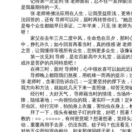
记得第一次走到 张 老师面前，忍不住一直掉眼泪
是我最期待的一天。
张 老师将佛法应用在人生，让我受益匪浅，更将佛
法回答的，还有 导师可以问，届时再转答你们。”她
是每个众生都能早日亲证。二年半来，只见 张 老师
呀！
家父在去年三月二度中风，生命危在旦夕，那时心里有
中，挣扎许久；如今回首再看当时，真的很感 谢 老
之苦，让我懂得等视所有众生，悲悯更多众生，该像
第一次见到 导师，是在百龄高中大礼堂，远远的见
或许是菩萨的共同特质吧！
在禅三时，面对 导师时，心中很欢喜可以如此近距
导师晚上都陪我们熬夜，用机锋一而再的提示；过
张 老师时，含著泪告诉自己：一定要坚持的撑下去，
我方向和方法，就如此几天下来一直照做，却苦无突破
经行时，大好天气， 导师藉当时的情境，当场吟一首
降，陆续著地；一向很怕虫的我，著实吓一大跳！定
开虫区。经行完毕，拍拍身上衣服，害怕虫在身上，
拜了一下，指头有被蚊子叮的痒觉，好吧！照著 导
教的：○○，○○○○○，有何密意呢？想著想著，觉得
动，重覆再用手去弄，仍没东西。蚊子吗？也没看见！
对外五尘而恒现内相分，则末那便同瞎子死人。”如