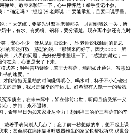
再用弹琴、教琴来验证一下，心中怦怦然！举手登记小参。
“ 确定吗？ ”想起 张 老师说：“ 要能承担，且要口说手呈。
说：“ 太笼统，要能先过监香老师那关，才能到我这一关，所
一杯牛奶中，有水、有奶粉、钢杯，要分清楚。现在离小参还有点时
笑，安心不少，便从见到虫说起， 孙 老师说我触到的是总
我笨拙的表达打败，慈悲的说： “那我来问好了。因为○○○○，所
能会问有关十八界的问题，先好好思惟整理一下。 ”感激的谢过；一
师陪侍在旁，心更是安了下来。
著模式答；种种善巧譬喻，若非大菩萨，焉能如此通达、智慧如
出书的速度。”
，才能缩短无量劫的时间赚得明心。喝水时，杯子不小心碰出
过关的是他，我只是侥幸的幸运儿。好希望有人能一一的帮我
冤亲债主，在未来际中，皆在佛前出世，听闻且信受第一义
刚心，护持，永不退转。
习，希望早日为如来家业尽全力！想到禅三的护三菩萨们的辛
：戴著手表问别人几点了；忘了前一秒想做的事，想不起上课
我求；甚至躺在病床靠著呼吸器维生的家父也帮我祈求 观世音