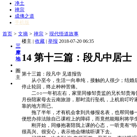
净土
禅宗
成佛之道
手机版
首页
>
文摘
>
禅宗
>
现代悟道故事
楼主 |
收藏
|
举报
2018-07-20 06:35
三
摩
14 第十三篇：段凡中居士
地
圈
第十三篇：段凡中 见道报告
主
从小至今，生活一向单纯，接触的人很少；结婚后，
停止轮回，终止种种苦痛。
二○○一年初左右，家里同修邹贵监的兄长邹贵海告
月份陪家母去云南旅游，那时流行坠机，上机前叮咛家
靠的地方而已。
拖了半年，才有机会拿到共修报名表，也帮同修一
便想办排法除自己课程上的障碍，而竟然能顺利将学
刚开始，同修抱著陪我上课的心态，一听竟有“明心见
很高兴、很安心，表示他会继续听课下去。