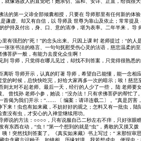
，就像遇故人的直觉吧！她亲切、温和、安详、正直，给我很大
法的第一义谛全部倾囊相授，只要在 导师那里有任何新的体验
总是谦虚、却又有自信，以 导师及 世尊为靠山及依止；常常提及
为的护持及付出，身、口、意的清净，堪为表率。二年半来， 导 
强烈的“死！”的念头出来。只因上课 时 老师提过：“的人
师一张张书法的格言、一句句抚慰受伤心灵的法语，慈悲温柔的
诸佛菩萨一般，有能力去度化众生啊！
到 导师，只觉得在哪儿见过，却找不到答案，只觉得很熟悉的
离听 导师开示，认真的盯著 导师，希望自己能懂，能一念相
堂的时候，总快快吃完，好给大家再多一次的暗示；唉！慈悲至
否则太对不起老师。最后一天，经行的人少了一些， 陆 老师要
。 曾找孙 老师小参，她说：“没办法！只有求佛菩萨的帮忙了
偈为我们开示：“…… 〔 编案：请详连载二〕 。”真是厉
神下来！虫也有如来藏，不妨好好的观之；怎料又有一批虫，陆
检查没有虫，才安心的入禅堂继续用功。
师说的方法：○○○○，只有说服自己二秒左右不痒，只好张眼瞧
头发有东西在动，“虫！”第一个想到的就是“虫”，勇敢的又摸又
咦！突然找到答案了。《真实如来藏》书上写过：“ 末那恒审
来藏中含藏六识种子，如镜相，历缘对境，我若想成虫，便现虫