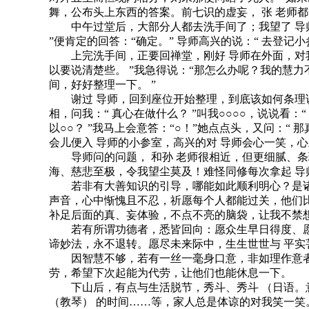
舞，公布头上东西的答案。前七识的虚妄， 张 老师
中午过堂后，大部分人都去洗手间了；我望了 导师一眼，
”便肯定的回答：“确定。” 导师高兴的说：“ 去登记
上完洗手间，正要回禅堂，刚好 导师在外面，对我招
以要说清楚些。 ”我急得说：“那怎么办呢？我的慧力
间，好好整理一下。 ”
谢过 导师，回到座位开始整理，到底该如何条理说明
相，问我：“ 真心在做什么？ ”叫我○○○○，说说看
以○○？ ”我马上会意答：“○！”她点点头，又问：“ 
会儿便入 导师的小参室，高兴的对 导师会心一笑，
导师问的问题， 和孙 老师很相近，但更细腻、条
海、慈悲至极，令我望尘莫及！难怪同修每次拿起 导
若非有大善知识的引导，哪能如此顺利明心？是诸佛
声音，心中惭愧且不忍，祈愿每个人都能过关，他们
补足后面的真、妄体验，不点不亮的脑袋，让我不禁
若有所谓功德者，悉皆回向：愿众生早日得度、愿
谛妙法，永不退转。愿尽未来际中，生生世世与 平
因智慧不够，若有一丝一毫身口意，非如理作意者，
劳，希望下次起能为代劳，让他们也能休息一下。
下山后，有点与生活脱节，秀斗、秀斗 （日语。意
（教琴） 的时间……等，家人总是体谅的对我笑一笑