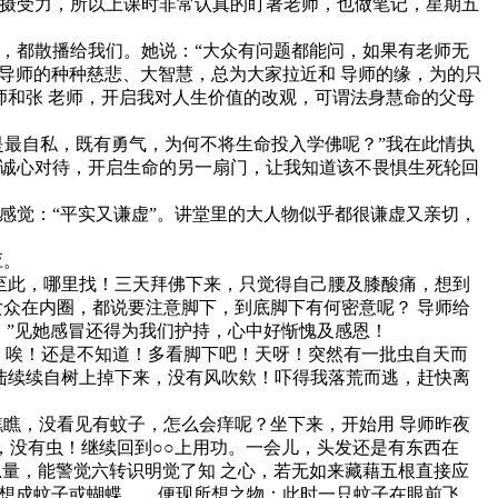
摄受力，所以上课时非常认真的盯著老师，也做笔记，星期五
，都散播给我们。她说：“大众有问题都能问，如果有老师无
 导师的种种慈悲、大智慧，总为大家拉近和 导师的缘，为的只
师和张 老师，开启我对人生价值的改观，可谓法身慧命的父母
是最自私，既有勇气，为何不将生命投入学佛呢？”我在此情执
至诚心对待，开启生命的另一扇门，让我知道该不畏惧生死轮回
感觉：“平实又谦虚”。讲堂里的大人物似乎都很谦虚又亲切，
应。
此，哪里找！三天拜佛下来，只觉得自己腰及膝酸痛，想到
女众在内圈，都说要注意脚下，到底脚下有何密意呢？ 导师给
。”见她感冒还得为我们护持，心中好惭愧及感恩！
害，唉！还是不知道！多看脚下吧！天呀！突然有一批虫自天而
陆续续自树上掉下来，没有风吹欸！吓得我落荒而逃，赶快离
瞧，没看见有蚊子，怎么会痒呢？坐下来，开始用 导师昨夜
拨，没有虫！继续回到○○上用功。一会儿，头发还是有东西在
思量，能警觉六转识明觉了知 之心，若无如来藏藉五根直接应
；想成蚊子或蝴蝶……便现所想之物；此时一只蚊子在眼前飞