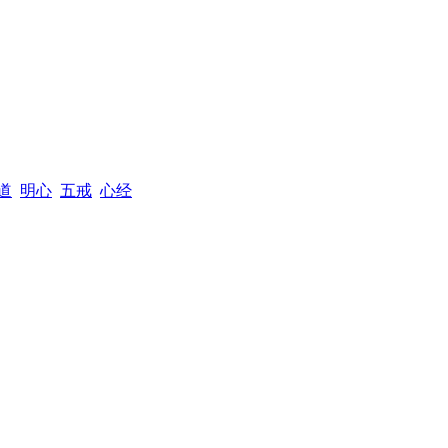
道
明心
五戒
心经