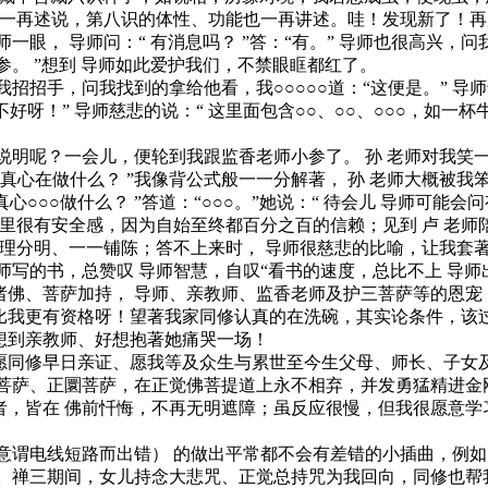
都一再述说，第八识的体性、功能也一再讲述。哇！发现新了！
 导师问：“ 有消息吗？ ”答：“有。” 导师也很高兴，问我：
小参。 ”想到 导师如此爱护我们，不禁眼眶都红了。
招手，问我找到的拿给他看，我○○○○○道：“这便是。” 导师
不好呀！” 导师慈悲的说：“ 这里面包含○○、○○、○○○，如
呢？一会儿，便轮到我跟监香老师小参了。 孙 老师对我笑一
：“ 真心在做什么？ ”我像背公式般一一分解著， 孙 老师大概被
那真心○○○做什么？ ”答道：“○○○。”她说：“ 待会儿 导师可
心里很有安全感，因为自始至终都百分之百的信赖；见到 卢 老
理分明、一一铺陈；答不上来时， 导师很慈悲的比喻，让我套
师写的书，总赞叹 导师智慧，自叹“看书的速度，总比不上 导师
、菩萨加持， 导师、亲教师、监香老师及护三菩萨等的恩宠
比我更有资格呀！望著我家同修认真的在洗碗，其实论条件，该
想到亲教师、好想抱著她痛哭一场！
同修早日亲证、愿我等及众生与累世至今生父母、师长、子女及
实菩萨、正圜菩萨，在正觉佛菩提道上永不相弃，并发勇猛精进金
皆在 佛前忏悔，不再无明遮障；虽反应很慢，但我很愿意学
谓电线短路而出错） 的做出平常都不会有差错的小插曲，例如
。禅三期间，女儿持念大悲咒、正觉总持咒为我回向，同修也帮