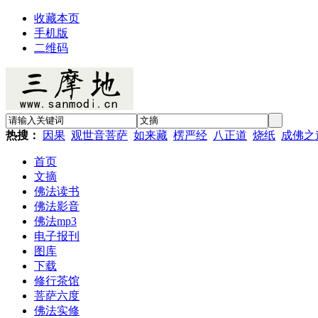
收藏本页
手机版
二维码
热搜：
因果
观世音菩萨
如来藏
楞严经
八正道
烧纸
成佛之
首页
文摘
佛法读书
佛法影音
佛法mp3
电子报刊
图库
下载
修行茶馆
菩萨六度
佛法实修