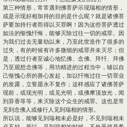
第三种情形，常常遇到佛菩萨示现瑞相的情形，
或是示现好相加持的目的是什么呢？就是诸佛菩
萨要加持行者而得以灭罪啊！因为这些菩萨透过
如法的惭愧忏悔，能够灭除过往一切的戒罪。因
为我们过去无量劫以来，乃至此世造作了很多的
过失，有的时候有许多微细的戒罪并未灭尽；但
是，透过行者至诚心地忆佛、念佛、拜忏、拜佛
乃至观想念佛等，用功精进的过程当中，辅以自
己惭愧心所的善心发起，加以忏悔过往一切罪业
的发露，立誓愿永不复作；这样感应了诸佛菩萨
现前，或现光明，或见光明，或佛摩顶放光，闻
到异香等等，来灭除这个众生的戒罪。这也是常
见到念佛人或修行人见到瑞相的情形。
所以说，能够见到瑞相未必是好，不见到瑞相未
必不好。所以，见到瑞相的时候，不外乎就是希