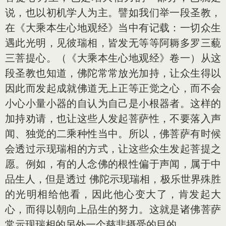
说，也以初机学人为主。譬如我们举一段圣教，
在《大乘本生心地观经》当中有记载：一切众生
遇此光明，见彼瑞相，皆发无等等阿耨多罗三藐
三菩提心。（《大乘本生心地观经》卷一）从这
段圣教也知道，佛陀常常放光加持，让众生得以
因此而发起成就佛道无上正等正觉之心，而不会
小心小量小器的自认为自己是小根器者。这样的
加持劝请，也让这些人发起菩萨性，不要落入声
闻、独觉的二乘种性当中。所以，佛菩萨有时候
会透过示现瑞相的方式，让这些众生发起菩提之
愿。例如，有的人念佛的根性偏于声闻，属于中
品生人，但是透过 佛陀示现瑞相，极乐世界殊胜
的光明相给他看，因此他心变大了，肯发起大
心，而得以朝向上品生的努力。这就是诸佛菩萨
常示现瑞相的另外一个慈悲摄受的目的。