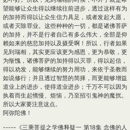
望能够让众生得以继续往前进步，透过这样有为
的加持而得以让众生信力具足，或者发起大愿，
或者灭除罪业。这些种种的一切，都是诸佛菩萨
的加持，并不是行者自己有多么伟大，全部是仰
赖如来的慈悲加持以及摄受啊！所以，行者如果
见到瑞相，其实更应该更为感恩，更为恭敬，更
为惭愧，诸佛菩萨的加持得以灭罪，得以起信，
得以劝发，能够继续的努力用功，来依于圣教而
如说修行；并且透过智慧的简择，而更能够增益
道业上的进步，使得道业进步；千万不可以因为
执着而生起憍慢、烦恼，乃至招引鬼神的魔扰。
所以大家要注意这点。
阿弥陀佛！
-----《三乘菩提之学佛释疑一 第18集 念佛的人