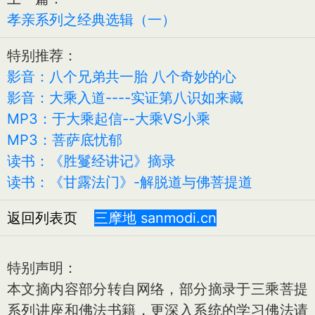
孝亲系列之经典选辑（一）
特别推荐：
影音：八个兄弟共一胎 八个奇妙的心
影音：大乘入道----实证第八识如来藏
MP3：于大乘起信--大乘VS小乘
MP3：菩萨底忧郁
读书：《胜鬘经讲记》摘录
读书：《甘露法门》-解脱道与佛菩提道
返回列表页
三摩地 sanmodi.cn
特别声明：
本文摘内容部分转自网络，部分摘录于三乘菩提
系列讲座和佛法书籍，更深入系统的学习佛法请