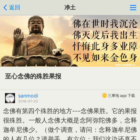
返回
净土
至心念佛的殊胜果报
sanmodi
三摩地 app 下载
2018-07-20
念佛有第四个殊胜的地方---念佛果胜。它的果报
很殊胜。一般人念佛大概是念阿弥陀佛多，念释
迦牟尼佛少。（做个调查，请问：念释迦牟尼佛
的人有几位？请举手。有六位；我们这边还真不