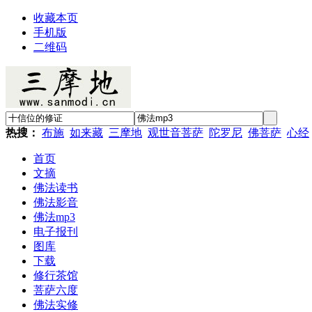
收藏本页
手机版
二维码
热搜：
布施
如来藏
三摩地
观世音菩萨
陀罗尼
佛菩萨
心经
首页
文摘
佛法读书
佛法影音
佛法mp3
电子报刊
图库
下载
修行茶馆
菩萨六度
佛法实修