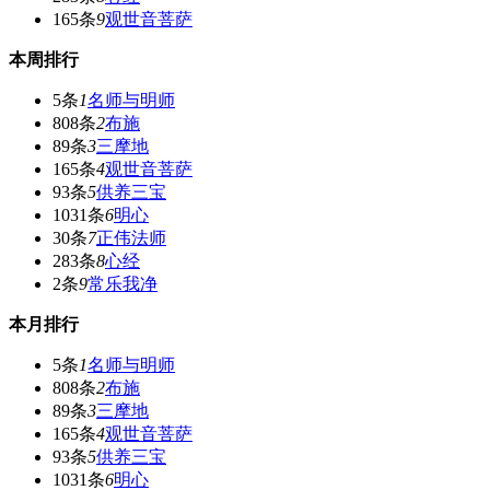
165条
9
观世音菩萨
本周排行
5条
1
名师与明师
808条
2
布施
89条
3
三摩地
165条
4
观世音菩萨
93条
5
供养三宝
1031条
6
明心
30条
7
正伟法师
283条
8
心经
2条
9
常乐我净
本月排行
5条
1
名师与明师
808条
2
布施
89条
3
三摩地
165条
4
观世音菩萨
93条
5
供养三宝
1031条
6
明心