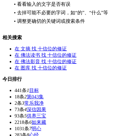
• 看看输入的文字是否有误
• 去掉可能不必要的字词，如“的”、“什么”等
• 调整更确切的关键词或搜索条件
相关搜索
在
文摘
找 十信位的修证
在
佛法读书
找 十信位的修证
在
佛法影音
找 十信位的修证
在
图库
找 十信位的修证
今日排行
441条
1
目标
18条
2
第043集
2条
3
常乐我净
73条
4
深信因果
93条
5
供养三宝
2218条
6
如来藏
1031条
7
明心
283条
8
心经