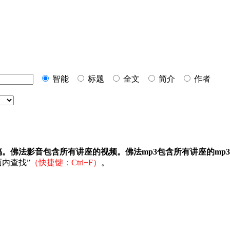
智能
标题
全文
简介
作者
稿。佛法影音包含所有讲座的视频。佛法mp3包含所有讲座的mp
内查找”
（快捷键：Ctrl+F）
。