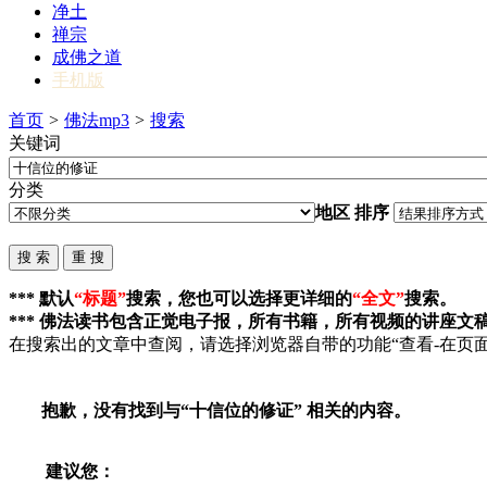
净土
禅宗
成佛之道
手机版
首页
>
佛法mp3
>
搜索
关键词
分类
地区
排序
*** 默认
“标题”
搜索，您也可以选择更详细的
“全文”
搜索。
*** 佛法读书包含正觉电子报，所有书籍，所有视频的讲座文
在搜索出的文章中查阅，请选择浏览器自带的功能“查看-在页面
抱歉，没有找到与“
十信位的修证
” 相关的内容。
建议您：