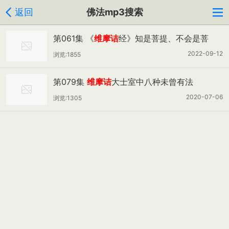
返回
佛法mp3搜索
第061集 《
维摩诘
经》知是菩提、不会是菩
提，如何解读？
2022-09-12
浏览:1855
第079集
维摩诘
大士室中八种未曾有法
2020-07-06
浏览:1305