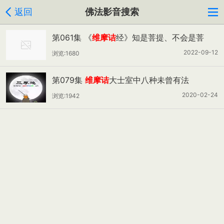
返回
佛法影音搜索
第061集 《
维摩诘
经》知是菩提、不会是菩
提，如何解读？
2022-09-12
浏览:1680
第079集
维摩诘
大士室中八种未曾有法
2020-02-24
浏览:1942