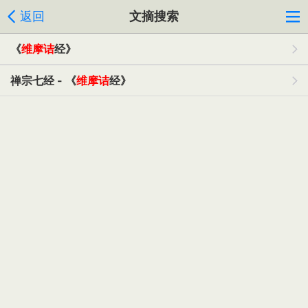
返回
文摘搜索
《
维摩诘
经》
禅宗七经 - 《
维摩诘
经》