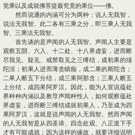
觉乘以及成就佛菩提最究竟的果位——佛。
然而说通的内涵可分为两种：说人无我智，
说法无我智。此二各有三乘之分，即三乘人无我
智、三乘法无我智。
首先谈的是声闻的人无我智。声闻人主要是
观察五阴、六入、十二处、十八界虚妄，进而断
尽我见、疑见、戒禁取见之三缚结，成初果的须
陀洹；初果人进而薄贪瞋痴，成二果的斯陀含；
二果人断五下分结，成三果阿那含；三果人断五
上分结，成四果阿罗汉。因此，能为人宣说蕴处
界种种内涵以及教导声闻种性人，如何观察蕴处
界虚妄，进而断三缚结成就初果人，乃至成为四
果阿罗汉，这就是说声闻的人无我智。然而声闻
的人无我智是从四圣谛、四念处观、八正道下手
才有可能成就；因为这样的缘故，就要详细说明