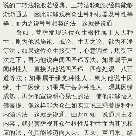
说的二转法轮般若经典、三转法轮唯识经典能够
渐渐通达，因此能够观察众生种种根器及种性等
等，而为之说种种相契的法，这就是说通。
譬如，菩萨发现这位众生根性属于人天种
性，则为他说施论、戒论、生天之论、欲为不净
等法；如果这位众生接受了，心意调柔，堪受正
法之下，再为他说声闻四圣谛等法。如果属于声
闻种性人，直接为他说四圣谛、四念处观、八正
道等法；如果属于缘觉种性人，则为他说十因
缘、十二因缘；如果属于菩萨种性人，观其因缘
成熟，再为他宣说明心见性的法，使他能够悟入
佛菩提。像这样能为众生如实宣说三乘菩提种种
内涵的法，这就是说通。由此可知，说通的主要
内容，就是菩萨视其众生根性及种性而为其说相
应的法，使其能够迈向人乘、天乘、声闻乘、缘