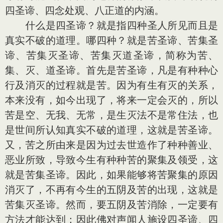
四圣谛、四念处观、八正道的内涵。
什么是四圣谛？就是指四种圣人所见而且是
真实不破的道理。哪四种？就是苦圣谛、苦集圣
谛、苦集灭圣谛、苦集灭道圣谛，简称为苦、
集、灭、道圣谛。首先是苦圣谛，凡是有种种心
行及消灭的过程就是苦。因为有生有灭的关系，
本来没有，如今出现了，将来一定会灭的，所以
苦是空、无我、无常，是生灭法不是常住法，也
是世间所认知真实不破的道理，这就是苦圣谛。
又，苦之所由来是因为过去世造作了种种善业、
恶业所致，导致今生有种种苦的聚集及领受，这
就是苦集圣谛。因此，如果能够将苦聚集的原因
消灭了，不再有今生的五阴及苦的出现，这就是
苦集灭圣谛。然而，要五阴及苦消除，一定要有
方法才能达到；因此佛对声闻人施设四圣谛、四