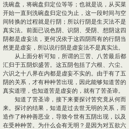
洗碗盘，将碗盘归定位等等；也就是说，从买菜
开始一直到洗碗盘归定位为止，这一段时间与空
间转换的过程就是行阴；所以行阴是生灭法不是
真实法。前面已说色阴、识阴、受阴、想阴这四
阴都是虚妄法，更何况依于这四阴而有的行阴当
然更是虚妄，所以说行阴是虚妄法不是真实法。
从上面分析可知，所谓的三苦、八苦最后都
汇归于五阴炽盛苦。这五阴包括了六根、六尘、
六识之十八界在内都是虚妄不实的。由于有了五
阴的关系，才有种种苦出现，因此能够知道苦的
真实道理，也知道苦是虚妄的，就有了苦圣谛。
知道了苦圣谛，接下来要探讨苦究竟从何而
来。探讨的结果，知道是过去世无明的关系，而
造作了种种善恶业，导致今世有五阴出现，以及
在受种种苦。为什么会有无明？是因为对五欲六