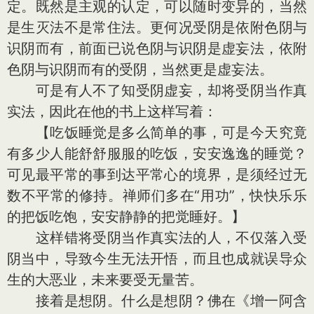
定。既然是主观的认定，可以随时变异的，当然
是生灭法不是常住法。更何况受阴是依附色阴与
识阴而有，前面已说色阴与识阴是虚妄法，依附
色阴与识阴而有的受阴，当然更是虚妄法。
可是有人不了知受阴虚妄，却将受阴当作真
实法，因此在他的书上这样写着：
【吃饭睡觉是多么简单的事，可是今天究竟
有多少人能舒舒服服的吃饭，安安逸逸的睡觉？
可见最平常的事到达平常心的境界，是须经过无
数不平常的修持。禅师们多在“用功”，快快乐乐
的把饭吃饱，安安静静的把觉睡好。】
这样错将受阴当作真实法的人，不仅落入受
阴当中，导致今生无法开悟，而且也成就误导众
生的大恶业，未来要受无量苦。
接着是想阴。什么是想阴？佛在《增一阿含