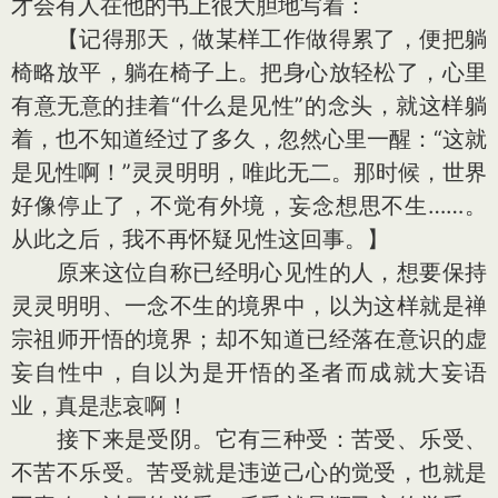
才会有人在他的书上很大胆地写着：
【记得那天，做某样工作做得累了，便把躺
椅略放平，躺在椅子上。把身心放轻松了，心里
有意无意的挂着“什么是见性”的念头，就这样躺
着，也不知道经过了多久，忽然心里一醒：“这就
是见性啊！”灵灵明明，唯此无二。那时候，世界
好像停止了，不觉有外境，妄念想思不生……。
从此之后，我不再怀疑见性这回事。】
原来这位自称已经明心见性的人，想要保持
灵灵明明、一念不生的境界中，以为这样就是禅
宗祖师开悟的境界；却不知道已经落在意识的虚
妄自性中，自以为是开悟的圣者而成就大妄语
业，真是悲哀啊！
接下来是受阴。它有三种受：苦受、乐受、
不苦不乐受。苦受就是违逆己心的觉受，也就是