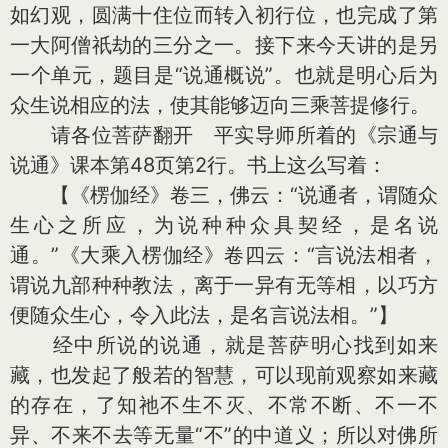
如幻观，圆满十住位而转入初行位，也完成了第
一大阿僧祇劫的三分之一。接下来今天讲的是另
一个单元，题目是“说通概说”。也就是明心后为
众生说相应的法，使其能够迈向三乘菩提修行。
请各位菩萨翻开 平实导师所着的《宗通与
说通》课本第48页第2行。书上这么写着：
【《楞伽经》卷三，佛云：“说通者，谓随众
生心之所应，为说种种众具契经，是名说
通。”《大乘入楞伽经》卷四云：“言说法相者，
谓说九部种种教法，离于一异有无等相，以巧方
便随众生心，令入此法，是名言说法相。”】
经中所说的说通，就是菩萨明心找到如来
藏，也发起了般若的智慧，可以现前观察如来藏
的存在，了知祂不生不灭、不常不断、不一不
异、不来不去等无量“不”的中道义；所以对佛所