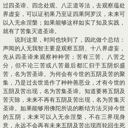
过四圣谛、四念处观、八正道等法，去观察蕴处
界虚妄，可以证初果乃至证四果阿罗汉，未来可
以入无余涅槃；如果能够这样如实了知及实践，
就有了苦集灭道圣谛。
说到这里，时间也快到了，因此做个总结：
声闻的人无我智主要是观察五阴、十八界虚妄，
先从四圣谛来观察种种苦；苦有三苦、八苦之
分，但不论三苦或八苦最后都汇归于五阴炽盛
苦，名为苦圣谛。为何会有今世的五阴及苦的聚
集，乃是过去世造作了种种善恶业，才有今世的
五阴及苦出现，名为苦集圣谛。知道要将五阴及
苦灭除，未来不再有五阴及苦出现，名为苦集灭
圣谛。如果能够用佛陀所说的断结方法灭掉今世
的五阴，未来可以入无余涅槃，不在三界现身
意，永远不会再有未来五阴及苦出现而轮回生死