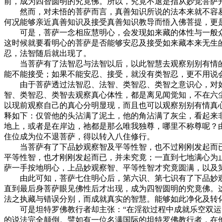
前，成为四智圆明的究竟佛。所以，究竟不退是指从妙觉菩萨
然而，对未悟的菩萨而言，真善知识所说的法本来就不容易
何况能够亲近真善知识及接受真善知识教导而悟入佛菩提，更是
可是，菩萨一念相应慧明心，会发现如来藏的体性与一般众
这时候就要看明心的菩萨是否能够安忍及接受如来藏本来无生
忍，法智随后就出现了。
当菩萨有了法智忍与法智以后，以此智慧去观察别别有情的
能不能接受；如果不能安忍、接受，就没有类智忍，更不用说
由于菩萨透过法智忍、法智、类智忍、类智之意识心，对如来
智、类智忍、类智去观察真心体性，都是离见闻觉知，不在六
以现前观察自己的真心分明显现，而且也可以观察别别有情真
释如下：仅管他的头沾满了泥土，他的角沾满了灰尘，看起来
地上，或者是在岸边，祂都是那么唯我独尊，哪里不称尊呢？
住位成为位不退菩萨，得以转入八住修行。
当菩萨有了下品妙观察智及平等性智，也不过刚刚发起而已
平等性智，也才刚刚发起而已，并未究竟；一直到七地满心为
萨一手按地明心，上品妙观察智、平等性智才究竟圆满，以及
由此可知，菩萨七住明心后，第六识、第七识有了下品妙观
直到最后身菩萨眼见佛性后才出现，成为四智圆明的究竟佛。这
法之执藏与错误分别，而成就真实的智慧。能够如此净化及转
可是坦特罗佛教行者却主张：“在淫欲过程中成就乐空双运、
的说法完全颠倒。譬如有一位名满国际的坦特罗佛教行者，在