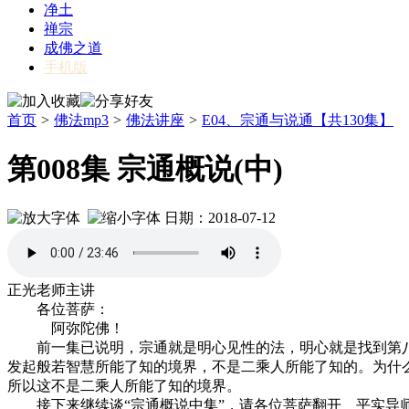
净土
禅宗
成佛之道
手机版
首页
>
佛法mp3
>
佛法讲座
>
E04、宗通与说通【共130集】
第008集 宗通概说(中)
日期：2018-07-12
正光老师主讲
各位菩萨：
阿弥陀佛！
前一集已说明，宗通就是明心见性的法，明心就是找到第八识
发起般若智慧所能了知的境界，不是二乘人所能了知的。为什
所以这不是二乘人所能了知的境界。
接下来继续谈“宗通概说中集”，请各位菩萨翻开 平实导师