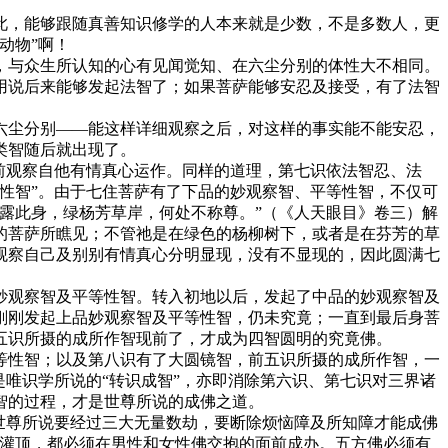
，能够跟随真善知识修学的人本来就是少数，不是多数人，更
动物”啊！
与众生所认知的心有见闻觉知、在六尘分别的体性大不相同。
用说后来能够发起法智了；如果菩萨能够安忍及接受，有了法智
尘分别——能这样详细观察之后，对这样的事实能不能安忍，
类智随后就出现了。
前观察自他有情真心运作。同样的道理，第七识依法智忍、法
性智”。由于七住菩萨有了下品的妙观察智、平等性智，不仅可
露此身，绿杨芳草岸，何处不称尊。”（《人天眼目》卷三）解
的菩萨所瞧见；不管祂是在绿色的杨柳树下，或者是在芬芳的草
观察自己及别别有情真心分明显现，没有不显现的，因此圆满七
观察智及平等性智。转入初地以后，发起了中品的妙观察智及
刚刚发起上品妙观察智及平等性智，仍未究竟；一直到最后身菩
五识所摄的成所作智现前了，才成为四智圆明的究竟佛。
性智；以及第八识有了大圆镜智，前五识所摄的成所作智，一
唯识学所说的“转识成智”，亦即消除第六识、第七识对三界诸
智的过程，才是世尊所说的成佛之道。
世尊所说要经过三大无量数劫，要断除烦恼障及所知障才能成佛
受灌顶，都必须在男性和女性佛交抱的面前成办。五方佛必须有