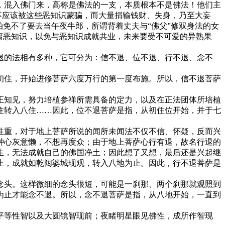
混入佛门来，高称是佛法的一支，本质根本不是佛法！他们主
不应该被这些恶知识蒙骗，而大量捐输钱财、失身，乃至大妄
免不了要去当午夜牛郎，所谓背着丈夫与“佛父”修双身法的女
离恶知识，以免与恶知识成就共业，未来要受不可爱的异熟果
的法相有多种，它可分为：信不退、位不退、行不退、念不
住，开始进修菩萨六度万行的第一度布施。所以，信不退菩萨
知见，努力培植参禅所需具备的定力，以及在正法团体所培植
住转入八住……因此，位不退菩萨是指，从初住位开始，并于七
重，对于地上菩萨所说的闻所未闻法不仅不信、怀疑，反而兴
钟心灰意懒，不想再度众；由于地上菩萨心行有退，故名行退的
生，无法成就自己的佛国净土；因此想了又想，最后还是兴起继
止，成就如乾闼婆城现观，转入八地为止。因此，行不退菩萨是
头。这样微细的念头很短，可能是一刹那、两个刹那就观照到
为止才能念不退。所以，念不退菩萨是指，从八地开始，一直到
等性智以及大圆镜智现前；夜睹明星眼见佛性，成所作智现