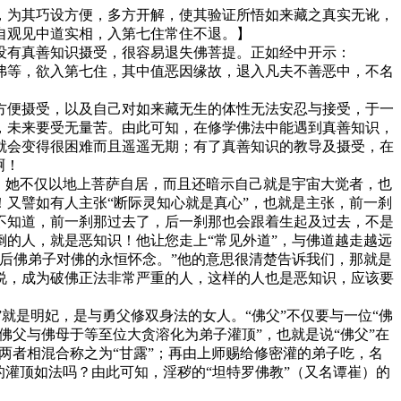
为其巧设方便，多方开解，使其验证所悟如来藏之真实无讹，
自观见中道实相，入第七住常住不退。】
有真善知识摄受，很容易退失佛菩提。正如经中开示：
等，欲入第七住，其中值恶因缘故，退入凡夫不善恶中，不名
便摄受，以及自己对如来藏无生的体性无法安忍与接受，于一
，未来要受无量苦。由此可知，在修学佛法中能遇到真善知识，
就会变得很困难而且遥遥无期；有了真善知识的教导及摄受，在
啊！
，她不仅以地上菩萨自居，而且还暗示自己就是宇宙大觉者，也
又譬如有人主张“断际灵知心就是真心”，也就是主张，前一刹
不知道，前一刹那过去了，后一刹那也会跟着生起及过去，不是
的人，就是恶知识！他让您走上“常见外道”，与佛道越走越远
后佛弟子对佛的永恒怀念。”他的意思很清楚告诉我们，那就是
说，成为破佛正法非常严重的人，这样的人也是恶知识，应该要
就是明妃，是与勇父修双身法的女人。“佛父”不仅要与一位“佛
“佛父与佛母于等至位大贪溶化为弟子灌顶”，也就是说“佛父”在
，两者相混合称之为“甘露”；再由上师赐给修密灌的弟子吃，名
灌顶如法吗？由此可知，淫秽的“坦特罗佛教”（又名谭崔）的