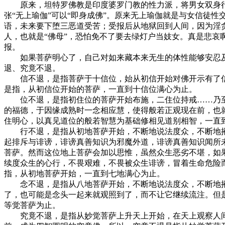
原来，坦特罗佛教是印度婆罗门教的性力派，将男女双身行
张“无上瑜伽”可以“即身成佛”。原来无上瑜伽就是与女信徒
语，未来要下堕三恶道受苦；受报后从地狱回到人间，因为淫贪
人，也就是“佛母”，恐怕免不了要去绿灯户当妓女。真是悲
报。
如果菩萨明心了，自己对如来藏本来无生的体性能够安忍及
退、究竟不退。
信不退，是指菩萨于十信位，始从初信开始对佛开示有了信
是指，从初信位开始的菩萨，一直到十信位满心为止。
位不退，是指初住位的菩萨开始布施，二住位持戒……乃至
的福德，于因缘成熟时一念相应慧，使得般若正观现在前，也
住明心，以真见道位的般若智慧为基础修相见道别相智，一直
行不退，是指从初地菩萨开始，不断地说法度众，不断地摧
起排斥与诽谤，诽谤真善知识为邪魔外道，诽谤真善知识闻所
菩萨。然而这位地上菩萨会加以思惟，虽然众生恶劣不堪，如
续度众生的心行，不畏艰难，不畏被众生诽谤，冒着生命危险
指，从初地菩萨开始，一直到七地满心为止。
念不退，是指从八地菩萨开始，不断地说法度众，不断地摧
了，也可能是念头一起来就观照到了，而不让它继续流注。但
等觉菩萨为止。
究竟不退，是指从妙觉菩萨上升天上开始，在天上观察人间