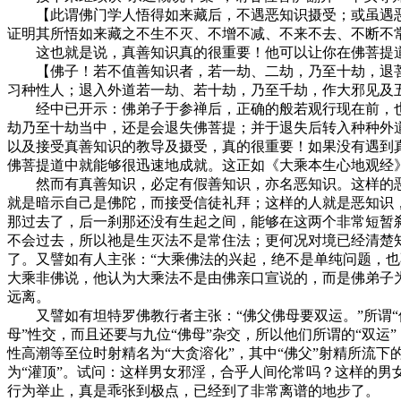
【此谓佛门学人悟得如来藏后，不遇恶知识摄受；或虽遇恶
证明其所悟如来藏之不生不灭、不增不减、不来不去、不断不
这也就是说，真善知识真的很重要！他可以让你在佛菩提道
【佛子！若不值善知识者，若一劫、二劫，乃至十劫，退菩
习种性人；退入外道若一劫、若十劫，乃至千劫，作大邪见及
经中已开示：佛弟子于参禅后，正确的般若观行现在前，也
劫乃至十劫当中，还是会退失佛菩提；并于退失后转入种种外
以及接受真善知识的教导及摄受，真的很重要！如果没有遇到
佛菩提道中就能够很迅速地成就。这正如《大乘本生心地观经》
然而有真善知识，必定有假善知识，亦名恶知识。这样的恶知
就是暗示自己是佛陀，而接受信徒礼拜；这样的人就是恶知识
那过去了，后一刹那还没有生起之间，能够在这两个非常短暂
不会过去，所以祂是生灭法不是常住法；更何况对境已经清楚
了。又譬如有人主张：“大乘佛法的兴起，绝不是单纯问题，
大乘非佛说，他认为大乘法不是由佛亲口宣说的，而是佛弟子
远离。
又譬如有坦特罗佛教行者主张：“佛父佛母要双运。”所谓“佛
母”性交，而且还要与九位“佛母”杂交，所以他们所谓的“双运
性高潮等至位时射精名为“大贪溶化”，其中“佛父”射精所流下
为“灌顶”。试问：这样男女邪淫，合乎人间伦常吗？这样的男
行为举止，真是乖张到极点，已经到了非常离谱的地步了。