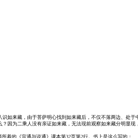
如来藏，由于菩萨明心找到如来藏后，不仅不落两边、处于中
么？因为二乘人没有亲证如来藏，无法现前观察如来藏分明显现
所着的《宗通与说通》课本第32页第2行。书上是这么写的：