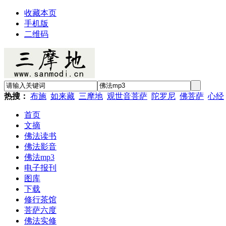
收藏本页
手机版
二维码
热搜：
布施
如来藏
三摩地
观世音菩萨
陀罗尼
佛菩萨
心经
首页
文摘
佛法读书
佛法影音
佛法mp3
电子报刊
图库
下载
修行茶馆
菩萨六度
佛法实修