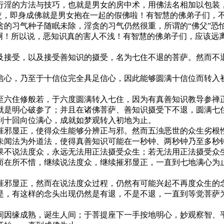
淫的方法与技巧，也就是男女的房中术，用佛法名相加以包装，
性交，即身成佛就是男女抱在一起的假佛啦！有智慧的佛弟子们，
的习气种子随眠未除，淫贪的习气仍然很重，所谓的“佛父”恐怕
哀啊！所以说，恶知识真的害人不浅！有智慧的佛弟子们，应该远
接受，以及接受善知识的摄受，名为七住不退的菩萨。然而不退
心，乃至于十信位完全具足信心，因此能够圆满十信位而转入初
六住修般若，于六度圆满转入七住，因为有真善知识教导参禅正
就是明心破参了；并且在诸佛菩萨、善知识摄受下不退，圆满七
到十回向位满心，成就如梦观转入初地为止。
邪显正，使得众生能够分辨正与邪。然而五浊恶世的众生劣根性
未闻法为外道法，使得真善知识可能在一秒钟、两秒钟乃至多秒
果不说法度众，永远无法用正法摄受众生；若无法用正法摄受众
而在所不惜，继续说法度众，继续摧邪显正，一直到七地满心为
邪显正，然而在说法度众过程，仍然有可能兴起不再度众生的念
是，有这样的念头出现仍然是有退，不是不退，一直到等觉菩萨
因缘成熟，诞生人间；于菩提座下一手按地明心，妙观察智、平