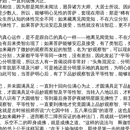
开始，一直到成佛为止。
相信，因为那是闻所未闻法，迥异诸方大师、大居士所说。因此
少数人。所以，能够明心见性的菩萨，套现在用语：那是“稀有
生所认知的体性完全不同：如来藏离见闻觉知，不在六尘分别，
的体性了。如果菩萨无法安忍及接受，当然就没有法智忍，更不
真心运作，是不是跟自己的真心一样——祂离见闻觉知，不在六
会有后来类智出现了；如果菩萨能够安忍及接受，有了类智忍，
藏作了微妙的观察而发起的智慧，名为“妙观察智”，可以现
尘分别，大家都平等平等同一体性，没有差别，因此发起了“平等
心分明显现，所以古人有一首偈说得非常好：“头角混泥尘，分明
非常肮脏不堪及污秽，可是祂还是分明显示祂的真如性，为明心
由此可知，当菩萨明心后，有了下品妙观察智及平等性智，能够
，并未圆满具足；一直到十回向位满心为止，才圆满具足下品妙
止，才圆满具足中品妙观察智及平等性智。当转入八地以后，才
第八识有了大圆镜智；等到最后身菩萨夜睹明星眼见佛性了，前
察智、平等性智，一直要到佛地才究竟圆满上品妙观察智、平等
就是古时候祖师所说“六七因中转，五八果位圆”的道理，这也是
化如来藏种子，进而断尽二障所应证的各种法门，而成就一切种
乐空不二的即身成佛，就是成佛之道。”这样的说法与 释迦
他的书上公开这样写着：“在无上瑜伽续中，即使是第一步的接