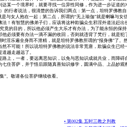
到达某一个境界时，就要寻找一位异性同修，作为进一步证道的
崔）的行者说法，很清楚的告诉我们两点：第一点，坦特罗佛教
就是与女人抱在一起；第二点，所谓的“无上瑜伽”就是喇嘛与女
佛法！有智慧的佛弟子们，应该将这种欺骗众生邪淫外道法赶出
竟的目的，所以他必须产生大乐才有办法，为了能永恒的保持
那他必须要有办法一滴不漏的收回，否则就违背了梵行，就是犯
潮时淫乐遍全身而不泄精，就是坦特罗佛教所谓的“报身佛”了。
当然不可能！所以说坦特罗佛教的说法非常荒唐，欺骗众生已经
提道越走越远了。
路上，一者，要远离恶知识，以免与恶知识成就共业，而障碍自
为七住菩萨，并于悟后跟随真善知识修学，圆满中品、上品妙观
集”。敬请各位菩萨继续收看。
• 第002集 五时三教之判教