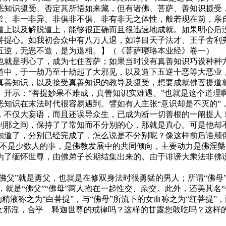
知识摄受、否定其所悟如来藏，但有诸佛、菩萨、善知识摄受，
常、非一非异、非俱非不俱、非有非无之体性，般若现在前，亲
上以及解脱道上，能够很正确而且很迅速地成就。如果明心后没
提心。如我初会众中有八万人退，如净目天子法才、王子舍利弗
五逆，无恶不造，是为退相。】（《菩萨璎珞本业经》卷一）
就是明心了，成为七住菩萨；如果当时没有真善知识巧设种种方
道中，于一劫乃至十劫起了大邪见，以及造下五逆十恶等大恶业
真善知识，以及接受真善知识的教导及摄受，想要成就佛菩提道
开示：“菩提妙果不难成，真善知识实难遇。”也就是这个道理
识在末法时代很容易遇到。譬如有人主张“意识却是不灭的”
，不仅大妄语，而且还误导众生，已成为断一切善根的一阐提人！
刹那之间，保持了了常知而不分别的心，那就是真心。可是他却
知道了，分别已经完成了，怎么说是不分别呢？像这样前后语颠倒
也不是少数人的事，是佛教发展中的共同倾向，主要动力是佛涅槃
为了缅怀世尊，由佛弟子长期结集出来的。由于诽谤大乘法非佛
父”就是勇父，也就是在修双身法时很勇猛的男人；所谓“佛母”
”，就是“佛父”“佛母”两人抱在一起性交、杂交。此外，还美其名
的精液称之为“白菩提”，与“佛母”所流下的女血称之为“红菩提”
女邪淫，合乎 释迦世尊的戒律吗？这样的甘露您敢吃吗？这样的