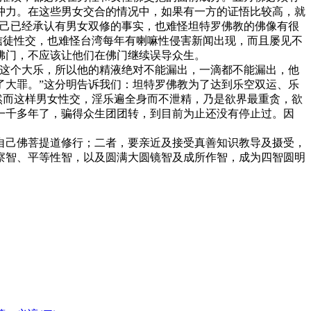
冲力。在这些男女交合的情况中，如果有一方的证悟比较高，就
自己已经承认有男女双修的事实，也难怪坦特罗佛教的佛像有很
信徒性交，也难怪台湾每年有喇嘛性侵害新闻出现，而且屡见不
佛门，不应该让他们在佛门继续误导众生。
这个大乐，所以他的精液绝对不能漏出，一滴都不能漏出，他
了大罪。”这分明告诉我们：坦特罗佛教为了达到乐空双运、乐
然而这样男女性交，淫乐遍全身而不泄精，乃是欲界最重贪，欲
一千多年了，骗得众生团团转，到目前为止还没有停止过。因
己佛菩提道修行；二者，要亲近及接受真善知识教导及摄受，
察智、平等性智，以及圆满大圆镜智及成所作智，成为四智圆明