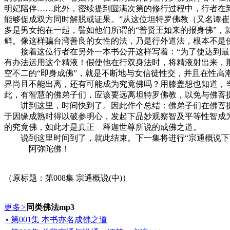
明妃陪伴……此外，密续提到圆满次第的修行过程中，行者在
能够促成双方同时解脱或证果。”从这位坦特罗佛教（又名谭
多是男女抱在一起，譬如他们所谓的“普贤王如来的报身佛”，
鲜。像这样骗台湾善良的女性的法，乃是行外道法，根本不是
接着这位行者在另外一本书公开这样写着：“为了使达到最究
有办法运用这个精液！假使他在行双身法时，将精液射出来，
空不二的“即身成佛”，就是不断地与女信徒性交，并且在性高
界尚且不能出离，还有可能成为究竟佛吗？用膝盖想也知道，
此，有智慧的佛弟子们，应该要远离坦特罗佛教，以免与佛菩
讲到这里，时间快到了。因此作个总结：佛弟子们在佛菩提
于因缘成熟时得以破参明心，发起下品妙观察智及平等性智成
的究竟佛，如此才是真正 释迦世尊所说的成佛之道。
说到这里时间到了，就此结束。下一集将进行“宗通概说下
阿弥陀佛！
（原标题：第008集 宗通概说(中)）
更多
>
同类佛法mp3
• 第001集 本书亦名成佛之道