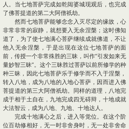
人。当七地菩萨完成如乾闼婆城现观后，也完成
了佛菩提道的第二大阿僧祇劫。
然而七地菩萨能够念念入灭尽定的缘故，心
非常非常的寂静，就想要入无余涅槃；这时佛知
道了，为了使七地满心菩萨继续成就佛道，不让
他入无余涅槃，于是出现在这位七地菩萨的面
前，传授一个非常殊胜的三昧，叫作“引发如来无
量妙智三昧”。这个三昧胜过菩萨以前所修学的种
种三昧，因此七地菩萨乐于修学而不入于涅槃，
转入八地，成为八地的入地心菩萨，因而进入佛
菩提道的第三大阿僧祇劫。同样的道理，八地完
成于相于土自在，九地完成四无碍辩，十地成就
大法智云，成为八地、九地、十地达人。
完成十地满心之后，进入等觉位。在这个阶
位百劫修相好，无一时非舍身时，无一处非舍命