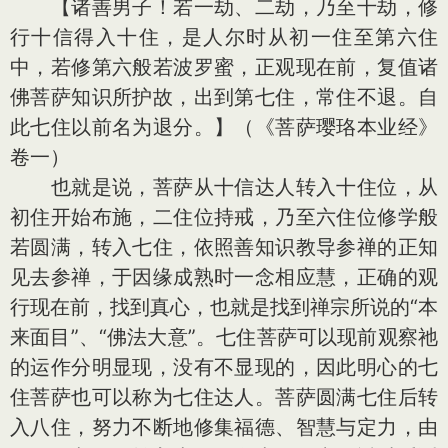
【诸善男子！若一劫、二劫，乃至十劫，修
行十信得入十住，是人尔时从初一住至第六住
中，若修第六般若波罗蜜，正观现在前，复值诸
佛菩萨知识所护故，出到第七住，常住不退。自
此七住以前名为退分。】（《菩萨璎珞本业经》
卷一）
也就是说，菩萨从十信达人转入十住位，从
初住开始布施，二住位持戒，乃至六住位修学般
若圆满，转入七住，依照善知识教导参禅的正知
见去参禅，于因缘成熟时一念相应慧，正确的观
行现在前，找到真心，也就是找到禅宗所说的“本
来面目”、“佛法大意”。七住菩萨可以现前观察祂
的运作分明显现，没有不显现的，因此明心的七
住菩萨也可以称为七住达人。菩萨圆满七住后转
入八住，努力不断地修集福德、智慧与定力，由