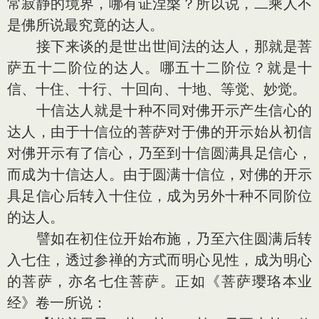
常寂静的境界，哪有证涅槃？所以说，二乘人不
是佛所说最究竟的达人。
接下来谈的是世出世间法的达人，那就是菩
萨五十二阶位的达人。哪五十二阶位？就是十
信、十住、十行、十回向、十地、等觉、妙觉。
十信达人就是十种不同对佛开示产生信心的
达人，由于十信位的菩萨对于佛的开示始从初信
对佛开示有了信心，乃至到十信圆满具足信心，
而成为十信达人。由于圆满十信位，对佛的开示
具足信心后转入十住位，成为另外十种不同阶位
的达人。
譬如在初住位开始布施，乃至六住圆满后转
入七住，透过参禅的方式而明心见性，成为明心
的菩萨，亦名七住菩萨。正如《菩萨璎珞本业
经》卷一所说：