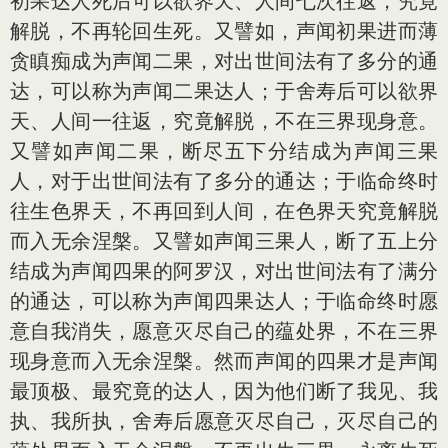
初果达人死后可以欲界天、人间七次往返，究竟
解脱，不再轮回生死。又譬如，声闻初果进而薄
贪瞋痴成为声闻二果，对出世间法有了多分的通
达，可以称为声闻二果达人；于舍寿后可以欲界
天、人间一往返，究竟解脱，不在三界现身意。
又譬如声闻二果，断尽五下分结成为声闻三果
人，对于出世间法有了多分的通达；于临命终时
往生色界天，不再回到人间，在色界天究竟解脱
而入无余涅槃。又譬如声闻三果人，断了五上分
结成为声闻四果的阿罗汉，对出世间法有了满分
的通达，可以称为声闻四果达人；于临命终时愿
意自我消失，愿意灭尽自己的蕴处界，不在三界
现身意而入无余涅槃。然而声闻的四果才是声闻
最顶极、最究竟的达人，因为他们断了我见、我
执、我所执，舍寿后愿意灭尽自己，灭尽自己的