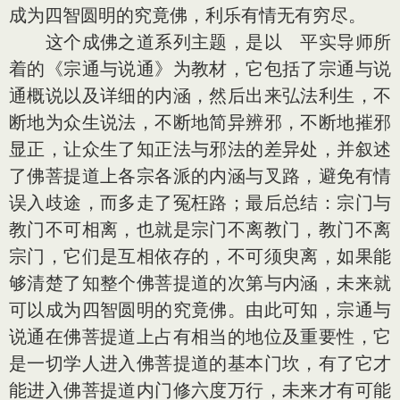
成为四智圆明的究竟佛，利乐有情无有穷尽。
这个成佛之道系列主题，是以 平实导师所
着的《宗通与说通》为教材，它包括了宗通与说
通概说以及详细的内涵，然后出来弘法利生，不
断地为众生说法，不断地简异辨邪，不断地摧邪
显正，让众生了知正法与邪法的差异处，并叙述
了佛菩提道上各宗各派的内涵与叉路，避免有情
误入歧途，而多走了冤枉路；最后总结：宗门与
教门不可相离，也就是宗门不离教门，教门不离
宗门，它们是互相依存的，不可须臾离，如果能
够清楚了知整个佛菩提道的次第与内涵，未来就
可以成为四智圆明的究竟佛。由此可知，宗通与
说通在佛菩提道上占有相当的地位及重要性，它
是一切学人进入佛菩提道的基本门坎，有了它才
能进入佛菩提道内门修六度万行，未来才有可能