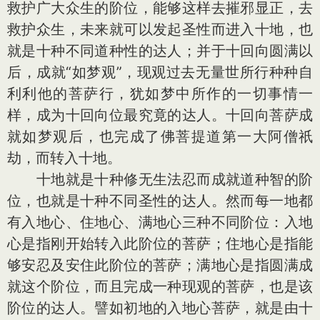
救护广大众生的阶位，能够这样去摧邪显正，去
救护众生，未来就可以发起圣性而进入十地，也
就是十种不同道种性的达人；并于十回向圆满以
后，成就“如梦观”，现观过去无量世所行种种自
利利他的菩萨行，犹如梦中所作的一切事情一
样，成为十回向位最究竟的达人。十回向菩萨成
就如梦观后，也完成了佛菩提道第一大阿僧祇
劫，而转入十地。
十地就是十种修无生法忍而成就道种智的阶
位，也就是十种不同圣性的达人。然而每一地都
有入地心、住地心、满地心三种不同阶位：入地
心是指刚开始转入此阶位的菩萨；住地心是指能
够安忍及安住此阶位的菩萨；满地心是指圆满成
就这个阶位，而且完成一种现观的菩萨，也是该
阶位的达人。譬如初地的入地心菩萨，就是由十