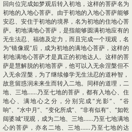
回向位完成如梦观后转入初地，这样的菩萨名为
初地的入地心菩萨。由于初地的入地心菩萨能够
安忍、安住于初地的境界，名为初地的住地心菩
萨。初地满地心菩萨，是指能够圆满初地应有的
无生法忍、福德及定力，而且完成一个现观，名
为“镜像观”后，成为初地的满地心菩萨，这样的
初地满地心菩萨才是真正的初地达人。这样的菩
萨是慧解脱的初地菩萨，他可以入无余涅槃但不
入无余涅槃，为了继续修学无生法忍的道种智，
故意留惑润未来生而转入二地。同样的道理，二
地、三地……乃至七地的菩萨，都有入地心、住
地心、满地心之分，分别完成“光影”、“谷
响”、“水中月”、“变化所成”、“非有似有”、“如乾
闼婆城”现观，成为二地、三地……乃至七地满地
心的菩萨，亦名二地、三地……乃至七地的达