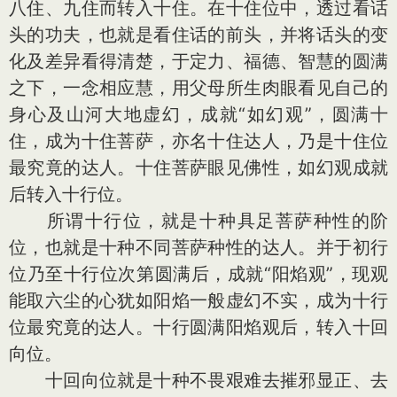
八住、九住而转入十住。在十住位中，透过看话
头的功夫，也就是看住话的前头，并将话头的变
化及差异看得清楚，于定力、福德、智慧的圆满
之下，一念相应慧，用父母所生肉眼看见自己的
身心及山河大地虚幻，成就“如幻观”，圆满十
住，成为十住菩萨，亦名十住达人，乃是十住位
最究竟的达人。十住菩萨眼见佛性，如幻观成就
后转入十行位。
所谓十行位，就是十种具足菩萨种性的阶
位，也就是十种不同菩萨种性的达人。并于初行
位乃至十行位次第圆满后，成就“阳焰观”，现观
能取六尘的心犹如阳焰一般虚幻不实，成为十行
位最究竟的达人。十行圆满阳焰观后，转入十回
向位。
十回向位就是十种不畏艰难去摧邪显正、去