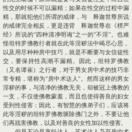
性交的时候不可以漏精；如果在性交的过程中漏
精，那就犯他们所谓的戒律，与 释迦世尊所说
的戒律完全相反，更是违背 释迦世尊在《楞严
经》所说的“四种清净明诲”之一的“不淫”。也难
怪坦特罗佛教行者就在此等淫秽法中竭尽心思，
以及用尽种种房中技巧，就是不断要与女信徒性
交，要保持性高潮不漏精。因此，坦特罗佛教
（又名谭崔）之行者，对于男女房中术的技巧非
常专精，堪称为“房中术达人”。然而这样的男女
淫秽的事，与清净的佛教无关，却被冠上佛教的
一支，不仅使佛教蒙羞，而且也使得善良的妇女
受到性侵害；因此，有智慧的佛弟子们，应该将
此等淫秽的坦特罗佛教驱除佛门之外，不要让他
们再戕害佛教，以及对善良的女性加以性侵害。
但是不论是烹饪达人、艺术达人乃至房中术