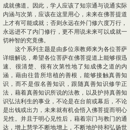
成就佛道。因此，学人应该了知宗通与说通实际
内涵与次第，应该在这里用心，未来在佛菩提道
上才有可能成就；否则永远在外门修六度万行，
永远进不了内门修行，更不用说未来可以成就一
切种智的究竟佛。
这个系列主题是由多位亲教师来为各位菩萨
详细解说，希望各位菩萨在佛菩提道上能够很迅
速、很清楚、很有次第性地了知成佛之道的内
涵，藉由往昔所培植的善根，能够接触真善知
识，而不是假名善知识，跟随真善知识修学正
法，藉着真善知识所说的法教，以及护持真善知
识弘法利生的事业，不论是在台前或幕后，不论
是出钱或出力，未来就有机会悟入佛菩提而明心
见性。并且于明心见性后，藉着宗门与教门的通
达，增上慧学不断地增上，不断地护持和弘扬世