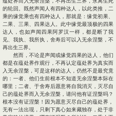
蕴处界而入无余涅槃，不再出生三界，永离生死
的轮回。既然声闻人有四种达人，以此类推，二
乘的缘觉乘也有四种达人，那就是：缘觉初果、
二果、三果、四果达人。此中缘觉最顶极的四果
达人，也如声闻四果阿罗汉一样，都是断了我
见、我执、我所执，舍寿后可以入无余涅槃，不
再出生三界。
然而，不论是声闻或缘觉四果的达人，他们
都是在蕴处界作观行，不再认定蕴处界为真实而
入无余涅槃，可是这样的达人，仍然不是最究竟
的：一者、他们生前根本不知道无余涅槃本际在
哪里；二者、于舍寿后愿意将自我消灭，灭尽自
己的蕴处界而入无余涅槃，请问他有证涅槃吗？
根本没有证涅槃！因为愿意灭尽自己的蕴处界，
无有一法出现，只剩下真心如来藏独存，处于非