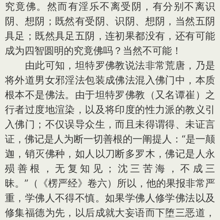
究竟佛。然而有淫乐不离受阴，有分别不离识
阴、想阴；既然有受阴、识阴、想阴，当然五阴
具足；既然具足五阴，连初果都没有，还有可能
成为四智圆明的究竟佛吗？当然不可能！
由此可知，坦特罗佛教说法非常荒唐，乃是
将外道男女邪淫法包装成佛法混入佛门中，本质
根本不是佛法。由于坦特罗佛教（又名谭崔）之
行者过度地渲染，以及将印度的性力派的教义引
入佛门；不仅误导众生，而且未得谓得、未证言
证，佛记是人为断一切善根的一阐提人：“是一颠
迦，销灭佛种，如人以刀断多罗木，佛记是人永
殒善根，无复知见；沈三苦海，不成三
昧。”（《楞严经》卷六）所以，他的果报非常严
重，学佛人不得不慎。如果学佛人修学佛法以及
修集福德为先，以后成就大妄语而下堕三恶道，