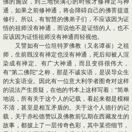
佛的施设，到三地快满心的时候才修禅定与神
通，如果之前修神通，将会障碍自己的佛菩提道
修行。所以，有智慧的佛弟子们，不应该因为证
悟的祖师没有神通，而说他不是证悟的人，也不
应该因为证悟祖师没有神通而轻视他。
又譬如有一位坦特罗佛教（又名谭崔）之祖
师，生前既没有禅定也没有神通，死后却被人渲
染成有禅定、有广大神通，而且变得很伟大，
有“第二佛陀”之称，那是不诚实语，是误导众生
的大妄语业。因此有一位意大利学者图奇对这样
的说法产生质疑，在他的书本上这样写着：“简单
地说，所有关于这个人的记载，看起来都是模糊
不清，甚至是相互矛盾的。关于这个人德行的记
载，关于赤松德赞以及佛教前弘期在西藏发生的
故事，都披上了一层传奇色彩，其中某些细节，