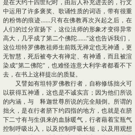
是在大约十四世纪时，由后人补充进去的，行文
中运用了许多褒奖、歌诵性质的词语，带有很重
的粉饰的痕迹……只有在佛教再次兴起之后，在
人们的过分宣扬下，这位法师的形象才变得异常
高大，几乎成了第二个佛陀……”这也告诉我们，
这位坦特罗佛教祖师生前既无禅定也无神通，更
无智慧，死后被夸大有禅定、有神通，而且被渲
染成“第二佛陀”，也难怪连意大利学者都看不下
去，在书上这样提出的质疑。
又譬如有坦特罗佛教行者，自称修练拙火可
以获得五神通，这也是不诚实言；因为他们所说
的内涵，与 释迦世尊所说的完全颠倒。所谓的
拙火，是在行者脐下约四指的地方，也就是在脐
下二寸有与生俱来的血脉暖气，行者藉着宝瓶气
控制呼吸出入，以及控制呼吸长短，以及用观想