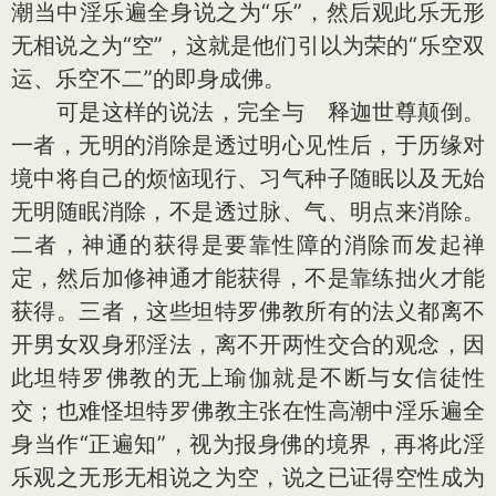
潮当中淫乐遍全身说之为“乐”，然后观此乐无形
无相说之为“空”，这就是他们引以为荣的“乐空双
运、乐空不二”的即身成佛。
可是这样的说法，完全与 释迦世尊颠倒。
一者，无明的消除是透过明心见性后，于历缘对
境中将自己的烦恼现行、习气种子随眠以及无始
无明随眠消除，不是透过脉、气、明点来消除。
二者，神通的获得是要靠性障的消除而发起禅
定，然后加修神通才能获得，不是靠练拙火才能
获得。三者，这些坦特罗佛教所有的法义都离不
开男女双身邪淫法，离不开两性交合的观念，因
此坦特罗佛教的无上瑜伽就是不断与女信徒性
交；也难怪坦特罗佛教主张在性高潮中淫乐遍全
身当作“正遍知”，视为报身佛的境界，再将此淫
乐观之无形无相说之为空，说之已证得空性成为