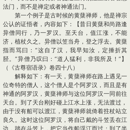
法门，而不是禅定或者神通法门。
第一个例子是古时候的黄蘖禅师，他是禅宗
公认的证悟者，内容如下：【昔日黄蘖和尚路逢
异僧同行，乃一罗汉。至天台，值江涨，不能
济，植杖久之。异僧以笠当舟，登之浮去。黄蘖
指而骂曰：“这自了汉，我早知汝，定捶折其
胫。”异僧乃叹曰：“道人猛利，非我所及！”】
（《古尊宿语录》卷四十八）
解释如下：有一天，黄蘖禅师在路上遇见一
位奇特的僧人，这个僧人是个阿罗汉，而且是有
神通的阿罗汉，黄蘖禅师与这位阿罗汉一同前往
天台。到了天台刚好碰上江水上涨，无法渡过，
由于没有船可以渡江，黄蘖禅师就倚着拄杖站立
良久。这时这位阿罗汉，将自己戴的斗笠丢在江
边，踏在斗笠上，把它当作船浮江而过；到了半