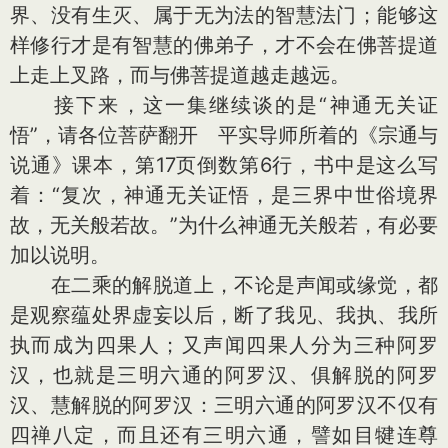
界、没有生灭、属于无为法的智慧法门；能够这
样修行才是有智慧的佛弟子，才不会在佛菩提道
上走上叉路，而与佛菩提道越走越远。
接下来，这一集继续谈的是“神通无关证
悟”，请各位菩萨翻开 平实导师所着的《宗通与
说通》课本，第17页倒数第6行，书中是这么写
着：“复次，神通无关证悟，是三界中世俗境界
故，无关般若故。”为什么神通无关般若，有必要
加以说明。
在二乘的解脱道上，不论是声闻或缘觉，都
是观察蕴处界虚妄以后，断了我见、我执、我所
执而成为四果人；又声闻四果人分为三种阿罗
汉，也就是三明六通的阿罗汉、俱解脱的阿罗
汉、慧解脱的阿罗汉：三明六通的阿罗汉不仅有
四禅八定，而且还有三明六通，譬如目犍连尊