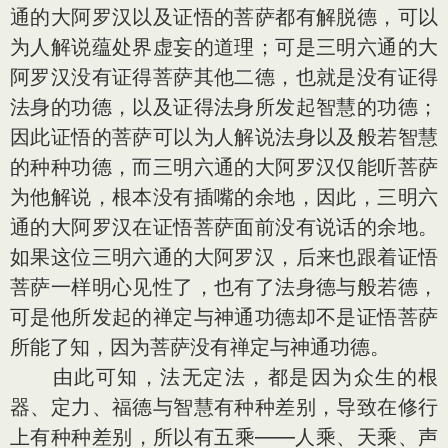
通的大阿罗汉以及证悟的菩萨都有解脱德，可以
为人解说蕴处界虚妄的道理；可是三明六通的大
阿罗汉没有证得菩萨其他二德，也就是没有证得
法身的功德，以及证得法身所发起智慧的功德；
因此证悟的菩萨可以为人解说法身以及般若智慧
的种种功德，而三明六通的大阿罗汉仅能听菩萨
为他解说，根本没有插嘴的余地，因此，三明六
通的大阿罗汉在证悟菩萨面前没有说话的余地。
如果这位三明六通的大阿罗汉，后来也跟着证悟
菩萨一样明心见性了，也有了法身德与般若德，
可是他所发起的禅定与神通功德却不是证悟菩萨
所能了知，因为菩萨没有禅定与神通功德。
由此可知，法无定法，都是因为众生的根
器、定力、福德与智慧有种种差别，导致在修行
上有种种差别，所以有五乘——人乘、天乘、声