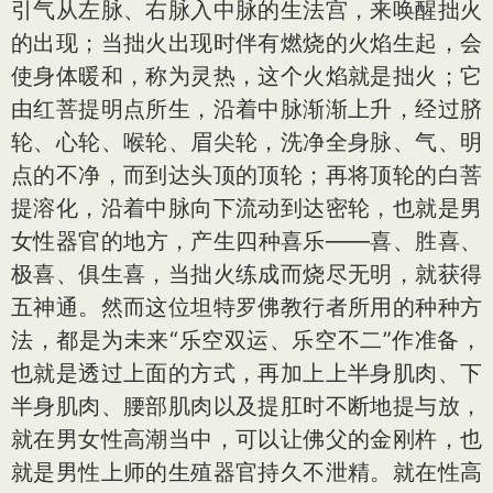
引气从左脉、右脉入中脉的生法宫，来唤醒拙火
的出现；当拙火出现时伴有燃烧的火焰生起，会
使身体暖和，称为灵热，这个火焰就是拙火；它
由红菩提明点所生，沿着中脉渐渐上升，经过脐
轮、心轮、喉轮、眉尖轮，洗净全身脉、气、明
点的不净，而到达头顶的顶轮；再将顶轮的白菩
提溶化，沿着中脉向下流动到达密轮，也就是男
女性器官的地方，产生四种喜乐——喜、胜喜、
极喜、俱生喜，当拙火练成而烧尽无明，就获得
五神通。然而这位坦特罗佛教行者所用的种种方
法，都是为未来“乐空双运、乐空不二”作准备，
也就是透过上面的方式，再加上上半身肌肉、下
半身肌肉、腰部肌肉以及提肛时不断地提与放，
就在男女性高潮当中，可以让佛父的金刚杵，也
就是男性上师的生殖器官持久不泄精。就在性高