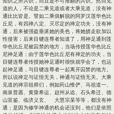
知识之所共识，而且是不可推翻的共识。然而见
道的人，不论是二乘见道或者大乘见道，没有神
通比比皆是。譬如二乘俱解脱的阿罗汉莲华色比
丘尼，有四禅八定、灭尽定的禅定功夫，没有神
通，后来被强盗垂涎她的美色，将她掳走欲加以
性侵害；后来目犍连尊者知道了，用神足通到莲
华色比丘尼被囚禁的地方，当场传授莲华色比丘
尼神足通；由于莲华色比丘尼有禅定的功夫，当
目犍连尊者传授她神足通时很快就学会了，也运
起神足通，与目犍连尊者一起离开囚禁的地方。
所以说禅定与证悟无关，神通与证悟无关。大乘
见道的禅宗祖师们，例如药山惟俨、马祖道一、
南泉普愿、黄蘖希运、赵州从谂、石头希迁、德
山宣鉴、临济义玄、 大慧宗杲等等，都没有神
通；是因为修学神通的机会还没到，他们是依照