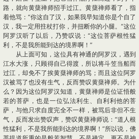
路，就向黄蘖禅师招手过江。黄蘖禅师看了，指
着他骂：“你这自了汉，如果我早知道你是个自了
汉，我一定用拄杖打你，并扭断你的小腿。”这位
阿罗汉听了以后，乃赞叹说：“这位菩萨根性猛
利，不是我所能到达的境界啊！”
从上面可知，这位具有神通的阿罗汉，遇到
江水大涨，只顾得自己得渡，所以将斗笠当船而
过江，却免不了挨黄蘖禅师的骂；而且这位阿罗
汉被骂了也没有生气，反而赞叹黄蘖禅师。为什
么？因为这位阿罗汉知道，黄蘖禅师是位证悟般
若的菩萨，也是一位弘法利生、自利利他的菩
萨，与他只求自度完全不一样，被骂后非但不生
气，反而发出赞叹声，赞叹黄蘖禅师说：“道人根
性猛利，不是我所能到达的境界啊！”所以说，佛
菩提道所重的是般若智慧，不是禅定，更不是神