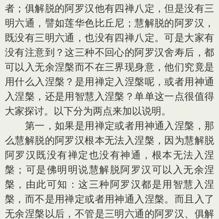
者；俱解脱的阿罗汉他有四禅八定，但是没有三
明六通，譬如莲华色比丘尼；慧解脱的阿罗汉，
既没有三明六通，也没有四禅八定。可是大家有
没有注意到？这三种不回心的阿罗汉舍寿后，都
可以入无余涅槃而不在三界现身意，他们究竟是
用什么入涅槃？是用禅定入涅槃呢，或者用神通
入涅槃，还是用智慧入涅槃？单单这一点很值得
大家探讨。以下分为两点来加以说明。
第一，如果是用禅定或者用神通入涅槃，那
么慧解脱的阿罗汉根本无法入涅槃，因为慧解脱
阿罗汉既没有禅定也没有神通，根本无法入涅
槃；可是佛明明说慧解脱阿罗汉可以入无余涅
槃，由此可知：这三种阿罗汉都是用智慧入涅
槃，而不是用禅定或者用神通入涅槃。而且入了
无余涅槃以后，不管是三明六通的阿罗汉、俱解