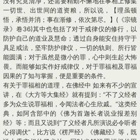
没有究竟清净，还需要精勤不懈地在事相上修集
一切世、出世间的道资粮，所以说，【理虽顿
悟，承悟并消；事在渐修，依次第尽。】(《宗镜
录》卷36)其中也包括了对于戒律仪的修行，以
防护自己的道业及慧命；透过自身能安住持守于
具足戒法，坚牢防护律仪，一切的轨则、所行皆
能圆满；对于虽然是微小的罪，心中则生起大怖
畏。而能够如实作好戒律仪，对于罪福相及罪福
因果的了知与掌握，便是重要的条件。
有关于罪福相的道理，在佛经中 如来有不少的宣
讲，在《大方等大集经》就有提到：“不了义经者
多为众生说罪福相，令闻法者心生欣戚。”这类经
典，如阿含部中的《佛为首迦长者说业报差别
经》等；而且又说到“了义经者凡所演说必令听者
心得调伏”，比方说《楞严经》《佛藏经》等，既