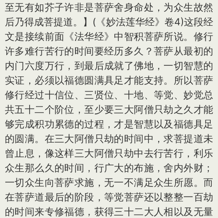
至无有如芥子许非是菩萨舍身命处，为众生故然
后乃得成菩提道。】(《妙法莲华经》卷4)这段经
文是接续前面《法华经》中智积菩萨所说。修行
许多难行苦行的时间要经历多久？菩萨从最初的
内门六度万行，到最后成就了佛地，一切智慧的
实证，必须以福德圆满具足才能支持。所以菩萨
修行经过十信位、三贤位、十地、等觉、妙觉总
共五十二个阶位，至少要三大阿僧只劫之久才能
够完成积功累德的过程，才是智慧以及福德具足
的圆满。在三大阿僧只劫的时间中，求菩提道未
曾止息，像这样三大阿僧只劫中去行苦行，利乐
众生那么久的时间，行广大的布施，舍内外财；
一切众生向菩萨求施，无一不满足众生所愿。而
在菩萨道最后的阶段，等觉菩萨还以整整一百劫
的时间来专修福德，获得三十二大人相以及无量