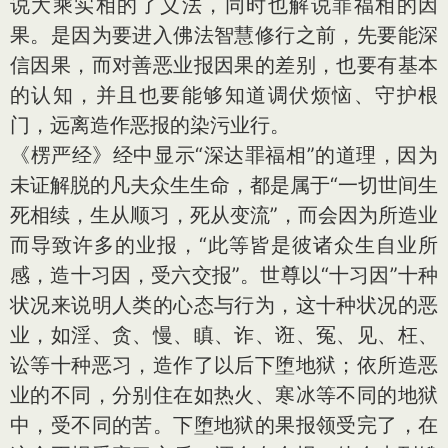
说大乘实相的了义法，同时也解说罪福相的因
果。是因为要进入佛法智慧修行之前，先要能深
信因果，而对善恶业报因果的差别，也要有基本
的认知，并且也要能够知道调伏烦恼、守护根
门，远离造作恶报的染污业行。
《楞严经》经中显示“深达罪福相”的道理，因为
未证解脱的凡夫众生生命，都是属于“一切世间生
死相续，生从顺习，死从变流”，而会因为所造业
而导致许多的业报，“此等皆是彼诸众生自业所
感，造十习因，受六交报”。世尊以“十习因”十种
状况来说明人类的心态与行为，这十种状况的恶
业，如淫、贪、慢、瞋、诈、诳、冤、见、枉、
讼等十种恶习，造作了以后下堕地狱；依所造恶
业的不同，分别住在如热火、寒冰等不同的地狱
中，受不同的苦。下堕地狱的果报领受完了，在