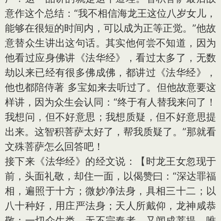
意作这个总结：“我不相信海龙王这位八岁女儿，
能够在很短的时间内，可以成为正等正觉。”他故
意替众生讲出这句话。其实他何尝不知道，因为
他看过应身佛讲《法华经》，看过太多了，无数
劫以来已经有很多佛成佛，都讲过《法华经》，
他也都陪侍著 多宝如来去听过了。但他故意要这
样讲，因为众生会认同：“终于有人替我来问了！
我想问，但不好意思；我想质疑，但不好意思提
出来。这智积菩萨太好了，帮我质疑了。”那就看
文殊菩萨怎么回答吧！
接下来《法华经》的经文说：【时龙王女忽现于
前，头面礼敬，却住一面，以偈赞曰：“深达罪福
相，遍照于十方；微妙净法身，具相三十二；以
八十种好，用庄严法身；天人所戴仰，龙神咸恭
敬；一切众生类，无不宗奉者。又闻成菩提，唯