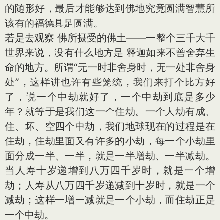
的随形好，最后才能够达到佛地究竟圆满智慧所
该有的福德具足圆满。
若是去观察 佛所摄受的佛土——一整个三千大千
世界来说，没有什么地方是 释迦如来不曾舍弃生
命的地方。所谓“无一时非舍身时，无一处非舍身
处”，这样讲也许有些笼统，我们来打个比方好
了，说一个中劫就好了，一个中劫到底是多少
年？就等于是我们这一个住劫。一个大劫有成、
住、坏、空四个中劫，我们地球现在的过程是在
住劫，住劫里面又有许多的小劫，每一个小劫里
面分成一半、一半，就是一半增劫、一半减劫。
当人寿十岁递增到八万四千岁时，就是一个增
劫；人寿从八万四千岁递减到十岁时，就是一个
减劫；这样一增一减就是一个小劫，而住劫正是
一个中劫。