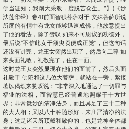
佛当证知；我阐大乘教，度脱苦众生。”】(《妙
法莲华经》卷4)前面智积菩萨对于 文殊菩萨所说
所度的有情中有龙女能够迅速成佛，他故意提出
了他的看法，除了赞叹 如来不可思议的功德外，
最后说“不信此女于须臾顷便成正觉”，但这句话
还没有讲完，龙王女突然出现了，然后向二尊 如
来头面礼敬，礼敬完了，住在一面。
这时龙王女突然显现在他们的面前了，然后头面
礼敬于 佛陀和这几位大菩萨，就站在一旁，紧接
著以偈颂来赞叹说：“非常深入地通达了一切罪与
福业的法相，而智慧已经普遍地照耀于十方世
界；非常微妙的清净法身，而且具足了三十二种
的大人相；又以八十种随形好，来庄严清净的法
身；这是诸天所顶戴和敬仰的，也是龙神全体都