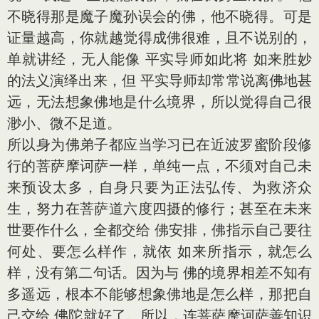
不晓得那是魔子魔孙误会的佛，他不晓得。可是
证量越高，你就越觉得成佛很难，且不说别的，
单就讲经，无人能像 平实导师如此将 如来胜妙
的法义演绎出来，但 平实导师却常常说离佛地甚
远，无法想象佛地是什么境界，所以觉得自己很
渺小、微不足道。
所以身为佛弟子都应当学习已在近波罗蜜阶段修
行的菩萨摩诃萨一样，单纯一点，不须对自己未
来预设太多，自身只要为正法弘传、为救济众
生，努力在菩萨道六度四摄的修行；甚至在未来
世要作什么，全都交给 佛安排，佛指示自己要往
何处、要怎么样作，就依 如来所指示，就怎么
样，没有第二句话。因为与 佛的境界相差不知有
多遥远，根本不能够想象佛地是怎么样，那把自
己交给 佛陀就好了。所以，连菩萨摩诃萨善知识