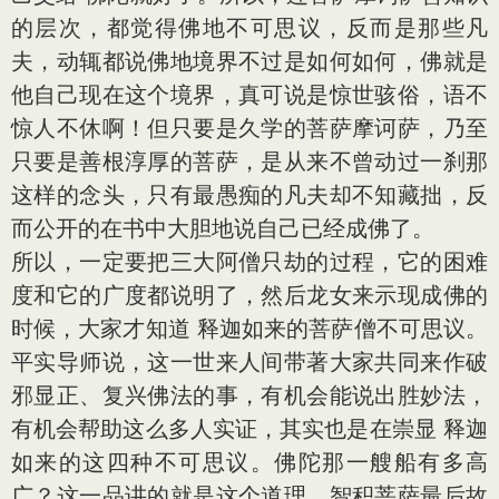
的层次，都觉得佛地不可思议，反而是那些凡
夫，动辄都说佛地境界不过是如何如何，佛就是
他自己现在这个境界，真可说是惊世骇俗，语不
惊人不休啊！但只要是久学的菩萨摩诃萨，乃至
只要是善根淳厚的菩萨，是从来不曾动过一刹那
这样的念头，只有最愚痴的凡夫却不知藏拙，反
而公开的在书中大胆地说自己已经成佛了。
所以，一定要把三大阿僧只劫的过程，它的困难
度和它的广度都说明了，然后龙女来示现成佛的
时候，大家才知道 释迦如来的菩萨僧不可思议。
平实导师说，这一世来人间带著大家共同来作破
邪显正、复兴佛法的事，有机会能说出胜妙法，
有机会帮助这么多人实证，其实也是在崇显 释迦
如来的这四种不可思议。佛陀那一艘船有多高
广？这一品讲的就是这个道理。智积菩萨最后故