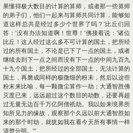
果懂得极大数目的计算的算师，或者那一些算师
的弟子们，他们一起来与算师共同计算，能够知
道这样总共是经过多少个世界了吗？’比丘们回
答：‘没有办法知道啊！世尊！’佛接着说：‘诸位
比丘！这人经过这么多不可计算的国土，把所经
过的所有国土，不论是已下了一点的国土，或者
继续去到下一点之间而没有下一点的中间九百九
十九个国土，把所经过的全部国土，无法计算的
国土，再磨成同样的极微细的粉末，然后以这些
粉末来比喻，每一颗微尘算作一劫；大通智胜佛
灭度已来，远远超过这个数目的劫数，还要再超
过无量无边百千万亿阿僧祇劫。我以如来境界所
知所见力的缘故，观察那个久远以前大通智胜如
来的那个时劫，就犹如我在看今天所有事情一样
清楚分明。’”