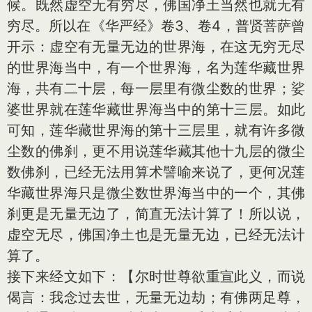
候。既然虚空无有穷尽，佛国净土当然也就无有
穷尽。所以在《华严经》卷3、卷4，普贤菩萨曾
开示：虚空有无量无边的世界海，在这无穷无尽
的世界海当中，有一个世界海，名为莲华藏世界
海，共有二十层，每一层里有微尘数的世界；娑
婆世界就在莲华藏世界海当中的第十三层。如此
可知，莲华藏世界海的第十三层里，就有许多微
尘数的佛刹，更不用说莲华藏其他十九层的微尘
数佛刹，已经无法用算术譬喻来说了，更何况莲
华藏世界海只是微尘数世界海当中的一个，其佛
刹更是无量无边了，简直无法计算了！所以说，
虚空无尽，佛国净土也是无量无边，已经无法计
算了。
接下来经文如下：【尔时世尊欲重宣此义，而说
偈言：我念过去世，无量无边劫；有佛两足尊，