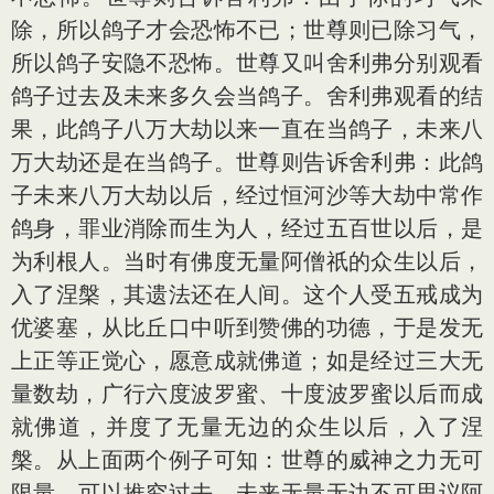
除，所以鸽子才会恐怖不已；世尊则已除习气，
所以鸽子安隐不恐怖。世尊又叫舍利弗分别观看
鸽子过去及未来多久会当鸽子。舍利弗观看的结
果，此鸽子八万大劫以来一直在当鸽子，未来八
万大劫还是在当鸽子。世尊则告诉舍利弗：此鸽
子未来八万大劫以后，经过恒河沙等大劫中常作
鸽身，罪业消除而生为人，经过五百世以后，是
为利根人。当时有佛度无量阿僧祇的众生以后，
入了涅槃，其遗法还在人间。这个人受五戒成为
优婆塞，从比丘口中听到赞佛的功德，于是发无
上正等正觉心，愿意成就佛道；如是经过三大无
量数劫，广行六度波罗蜜、十度波罗蜜以后而成
就佛道，并度了无量无边的众生以后，入了涅
槃。从上面两个例子可知：世尊的威神之力无可
限量，可以推究过去、未来无量无边不可思议阿