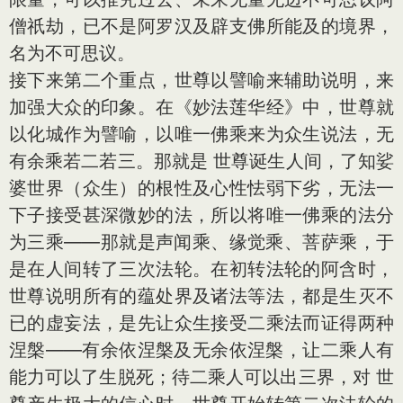
僧祇劫，已不是阿罗汉及辟支佛所能及的境界，
名为不可思议。
接下来第二个重点，世尊以譬喻来辅助说明，来
加强大众的印象。在《妙法莲华经》中，世尊就
以化城作为譬喻，以唯一佛乘来为众生说法，无
有余乘若二若三。那就是 世尊诞生人间，了知娑
婆世界（众生）的根性及心性怯弱下劣，无法一
下子接受甚深微妙的法，所以将唯一佛乘的法分
为三乘——那就是声闻乘、缘觉乘、菩萨乘，于
是在人间转了三次法轮。在初转法轮的阿含时，
世尊说明所有的蕴处界及诸法等法，都是生灭不
已的虚妄法，是先让众生接受二乘法而证得两种
涅槃——有余依涅槃及无余依涅槃，让二乘人有
能力可以了生脱死；待二乘人可以出三界，对 世