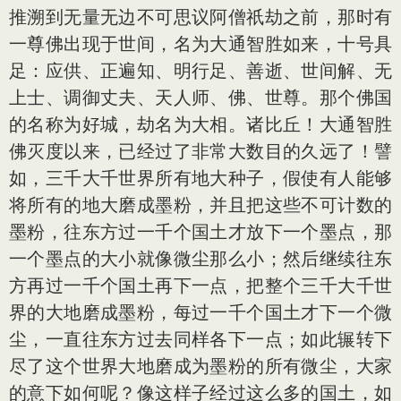
推溯到无量无边不可思议阿僧祇劫之前，那时有
一尊佛出现于世间，名为大通智胜如来，十号具
足：应供、正遍知、明行足、善逝、世间解、无
上士、调御丈夫、天人师、佛、世尊。那个佛国
的名称为好城，劫名为大相。诸比丘！大通智胜
佛灭度以来，已经过了非常大数目的久远了！譬
如，三千大千世界所有地大种子，假使有人能够
将所有的地大磨成墨粉，并且把这些不可计数的
墨粉，往东方过一千个国土才放下一个墨点，那
一个墨点的大小就像微尘那么小；然后继续往东
方再过一千个国土再下一点，把整个三千大千世
界的大地磨成墨粉，每过一千个国土才下一个微
尘，一直往东方过去同样各下一点；如此辗转下
尽了这个世界大地磨成为墨粉的所有微尘，大家
的意下如何呢？像这样子经过这么多的国土，如