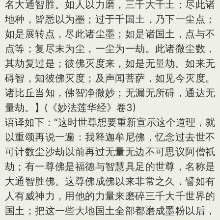
名大通智胜。如人以力磨，三千大千土；尽此诸
地种，皆悉以为墨；过于千国土，乃下一尘点；
如是展转点，尽此诸尘墨；如是诸国土，点与不
点等；复尽末为尘，一尘为一劫。此诸微尘数，
其劫复过是；彼佛灭度来，如是无量劫。如来无
碍智，知彼佛灭度；及声闻菩萨，如见今灭度。
诸比丘当知，佛智净微妙；无漏无所碍，通达无
量劫。】(《妙法莲华经》卷3)
语译如下：“这时世尊想要重新宣示这个道理，就
以重颂再说一遍：我释迦牟尼佛，忆念过去世不
可计数尘沙劫以前再过无量无边不可思议阿僧祇
劫；有一尊佛是福德与智慧具足的世尊，名称是
大通智胜佛。这尊佛成佛以来非常之久，譬如有
人有威神力，用他的力量来磨碎三千大千世界的
国土；把这一些大地国土全部都磨成墨粉以后，