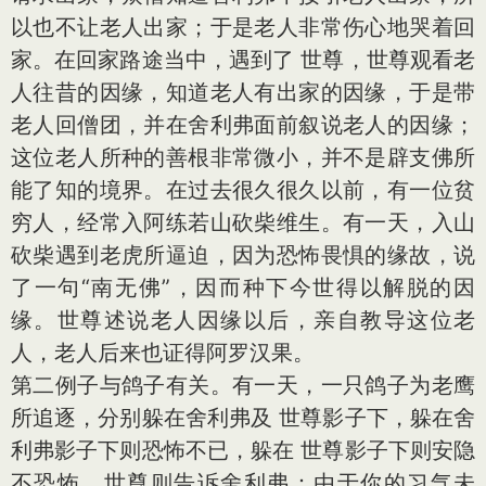
以也不让老人出家；于是老人非常伤心地哭着回
家。在回家路途当中，遇到了 世尊，世尊观看老
人往昔的因缘，知道老人有出家的因缘，于是带
老人回僧团，并在舍利弗面前叙说老人的因缘；
这位老人所种的善根非常微小，并不是辟支佛所
能了知的境界。在过去很久很久以前，有一位贫
穷人，经常入阿练若山砍柴维生。有一天，入山
砍柴遇到老虎所逼迫，因为恐怖畏惧的缘故，说
了一句“南无佛”，因而种下今世得以解脱的因
缘。世尊述说老人因缘以后，亲自教导这位老
人，老人后来也证得阿罗汉果。
第二例子与鸽子有关。有一天，一只鸽子为老鹰
所追逐，分别躲在舍利弗及 世尊影子下，躲在舍
利弗影子下则恐怖不已，躲在 世尊影子下则安隐
不恐怖。世尊则告诉舍利弗：由于你的习气未