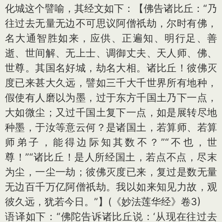
化城这个譬喻，其经文如下：【佛告诸比丘：“乃
往过去无量无边不可思议阿僧祇劫，尔时有佛，
名大通智胜如来，应供、正遍知、明行足、善
逝、世间解、无上士、调御丈夫、天人师、佛、
世尊。其国名好城，劫名大相。诸比丘！彼佛灭
度已来甚大久远，譬如三千大千世界所有地种，
假使有人磨以为墨，过于东方千国土乃下一点，
大如微尘；又过千国土复下一点，如是展转尽地
种墨，于汝等意云何？是诸国土，若算师、若算
师弟子，能得边际知其数不？”“不也，世
尊！”“诸比丘！是人所经国土，若点不点，尽末
为尘，一尘一劫；彼佛灭度已来，复过是数无量
无边百千万亿阿僧祇劫。我以如来知见力故，观
彼久远，犹若今日。”】(《妙法莲华经》卷3)
语译如下：“佛陀告诉诸比丘说：‘从现在往过去