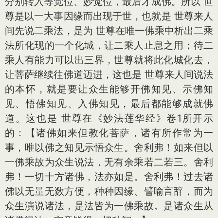
分别转入等觉位、妙觉位，最后才成佛。所以 世
尊是以一大事因缘而出现于世，也就是 世尊来人
间先说二乘法，是为 世尊在唯一佛乘中析出二乘
法所化现的一个化城，让二乘人止息之用；待二
乘人有能力可以出三界，世尊就将此化城化去，
让菩萨继续往佛道迈进，这也是 世尊来人间说法
的本怀，就是要让众生能够开佛知见、示佛知
见、悟佛知见、入佛知见，最后都能够成就佛
道。这也是 世尊在《妙法莲华经》卷1所开示
的：【诸佛如来但教化菩萨，诸有所作常为一
事，唯以佛之知见示悟众生。舍利弗！如来但以
一佛乘故为众生说法，无有余乘若二若三。舍利
弗！一切十方诸佛，法亦如是。舍利弗！过去诸
佛以无量无数方便，种种因缘、譬喻言辞，而为
众生演说诸法，是法皆为一佛乘故。是诸众生从