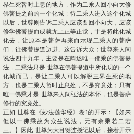
界生死暂时止息的地方，作为二乘人回小向大修
佛菩提之前的一个化城；待二乘人进入这个化城
以后，世尊则告诉二乘人应该要回小向大，应该
修学佛菩提而成就无上正等正觉，于是将此化城
化去，让原本是菩萨再来而示现二乘人的菩萨
们，往佛菩提道迈进。这告诉大众：世尊来人间
说法四十九年，主要是在阐述唯一佛乘的佛菩提
法，二乘法只是 世尊在佛菩提道中所化现的一个
化城而已，是让二乘人可以解脱三界生死的地
方，也是二乘人暂时止息处，不是究竟处；只有
唯一佛乘才是 世尊来人间弘法的本怀，也是菩萨
修行的究竟处。
正如 世尊在《妙法莲华经》卷1的开示：【如来
但以一佛乘故为众生说法，无有余乘若二若
三。】因此 世尊为大目犍连授记以后，接着开示