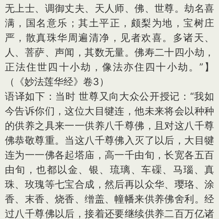
无上士、调御丈夫、天人师、佛、世尊。劫名喜
满，国名意乐；其土平正，颇梨为地，宝树庄
严，散真珠华周遍清净，见者欢喜。多诸天、
人、菩萨、声闻，其数无量。佛寿二十四小劫，
正法住世四十小劫，像法亦住四十小劫。”】
（《妙法莲华经》卷3）
语译如下：当时 世尊又向大众公开授记：“我如
今告诉你们，这位大目犍连，他未来将会以种种
的供养之具来一一供养八千尊佛，且对这八千尊
佛恭敬尊重。当这八千尊佛入灭了以后，大目犍
连为一一佛各起塔庙，高一千由旬，长宽各五百
由旬，也都以金、银、琉璃、车磲、马瑙、真
珠、玫瑰等七宝合成，然后再以众华、璎珞、涂
香、末香、烧香、缯盖、幢幡来供养佛舍利。经
过八千尊佛以后，接着还要继续供养二百万亿诸