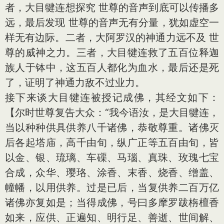
者，大目犍连想探究 世尊的音声到底可以传播多
远，最后发现 世尊的音声无有分量，犹如虚空一
样无有边际。二者，大阿罗汉的神通力远不及 世
尊的威神之力。三者，大目犍连救了五百位释迦
族人于钵中，这五百人都化为血水，最后还是死
了，证明了神通力敌不过业力。
接下来谈大目犍连被授记成佛，其经文如下：
【尔时世尊复告大众：“我今语汝，是大目犍连，
当以种种供具供养八千诸佛，恭敬尊重。诸佛灭
后各起塔庙，高千由旬，纵广正等五百由旬，皆
以金、银、琉璃、车磲、马瑙、真珠、玫瑰七宝
合成，众华、璎珞、涂香、末香、烧香、缯盖、
幢幡，以用供养。过是已后，当复供养二百万亿
诸佛亦复如是；当得成佛，号曰多摩罗跋栴檀香
如来，应供、正遍知、明行足、善逝、世间解、