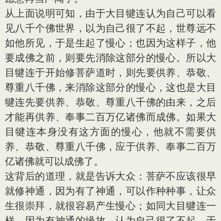
从上面说明可知，由于大目犍连认为自己可以看
见八千个佛世界，以为自己很了不起，世尊远不
如他所见，于是生起了慢心；也因为这样子，他
要成佛之前，则要先消除这部分的慢心。所以大
目犍连于开始修菩萨道时，则先要供养、恭敬、
尊重八千佛，来消除这部分的慢心，这也是大目
犍连先要供养、恭敬、尊重八千佛的由来，之后
才能再供养、奉事二百万亿诸佛而成佛。如果大
目犍连本身没有这方面的慢心，他就不需要供
养、恭敬、尊重八千佛，应于供养、奉事二百万
亿诸佛就可以成佛了。
这背后的道理，就是告诉大众：菩萨不应该很早
就修神通，因为有了神通，可以作种种事，让众
生很崇拜，就很容易产生慢心；如同大目犍连一
样，因为有神通的缘故，认为自己很了不起，于