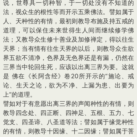
说，世尊具一切种智，于一切处没有不知道的
法，视众生的根性等而开示五乘佛法。譬如属于
人、天种性的有情，最初则教导布施及持五戒的
道理，可以保住未来世得生人间而继续修学佛
法；又教导众生修十善业及加修禅定，得以往生
天界；当有情有往生天界的以后，则教导众生欲
界五欲不清净，色界及无色界还是有漏，仍然在
三界当中轮回生死，应该以出离三界为要。这就
是 佛在《长阿含经》卷20所开示的“施论、戒
论、生天之论，欲为不净、上漏为患、出要为
上”的道理。
譬如对于有意愿出离三界的声闻种性的有情，则
教导四念处、四正断、四神足、五根、五力、七
觉支、四圣谛、八圣道等法；譬如属于缘觉种性
的有情，则教导十因缘、十二因缘；譬如属于菩