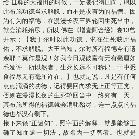
给 世尊的大福田的时候，一定要记得回向，愿以
此布施功德当求解脱，而不是求有为的福德。因
为有为的福德，在漫漫长夜三界轮回生死当中，
就会消耗殆尽，所以 佛在《增壹阿含经》卷13曾
开示：【我于尔时以此功德，求在生死获此福
佑，不求解脱。大王当知，尔时所有福德今有遗
余耶？莫作是观！如我今日观彼富有无有毫厘如
毛发许。所以然者，生死长远不可称记，于中悉
食福尽无有毫厘许在。】也就是说，凡是有任何
点点滴滴的功德，记得要回向求无上正等正觉，
否则在漫漫长夜的生死轮回当中，终究有一天，
其布施所得的福德就会消耗殆尽，连一点点的福
德也都没有剩下。
接下来谈“正遍知”，照字面的解释，就是能够正
确了知而遍一切法，故名为一切智者。也就是