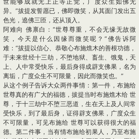
世能够成就无上正等正觉，广度众生如佛无
异。”拔提发誓愿已，佛即微笑，从其面门发出五
色光，遶佛三匝，还从顶入。
阿难向 佛禀白：“世尊尊重，不会无缘无故微
笑，今天是什么因缘而微笑呢？”佛告诉阿
难：“拔提以信心、恭敬心布施燋木的善根功德，
于未来世经十三劫，不堕地狱、畜生、饿鬼，天
上、人中常受快乐，最后身得成辟支佛果，名为
离垢，广度众生不可限量，因此而微笑也。”
从这个例子告诉大众两件事情：第一件，布施给
世尊真的有广大的福德，拔提当时布施燋木给 世
尊，于十三劫中不堕三恶道，生在天上及人间常
受快乐，到了最后身，证得辟支佛果，广度众生
不可限量，可见布施给 世尊可以获得很大的福
德。第二件事，当有情布施给初果人，乃至布施