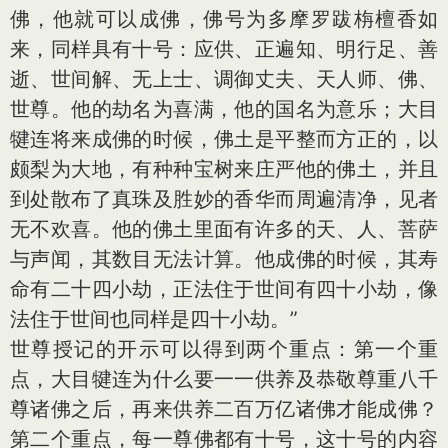
佛，他就可以成佛，佛号为多摩罗跋栴檀香如
来，同样具有十号：应供、正遍知、明行足、善
逝、世间解、无上士、调御丈夫、天人师、佛、
世尊。他的劫名为喜满，他的国名为意乐；大目
犍连将来成佛的时候，佛土是平整而方正的，以
颇梨为大地，有种种宝树来庄严他的佛土，并且
到处散布了真珠及胜妙的香华而周遍清净，见者
无不欢喜。他的佛土里面有许多的天、人、菩萨
与声闻，其数目无法计算。他成佛的时候，其寿
命有二十四小劫，正法住于世间有四十小劫，像
法住于世间也同样是四十小劫。”
世尊授记的开示可以得到两个重点：第一个重
点，大目犍连为什么要一一供养及恭敬尊重八千
尊诸佛之后，再来供养二百万亿诸佛才能成佛？
第二个重点，每一尊佛都有十号，这十号的内容