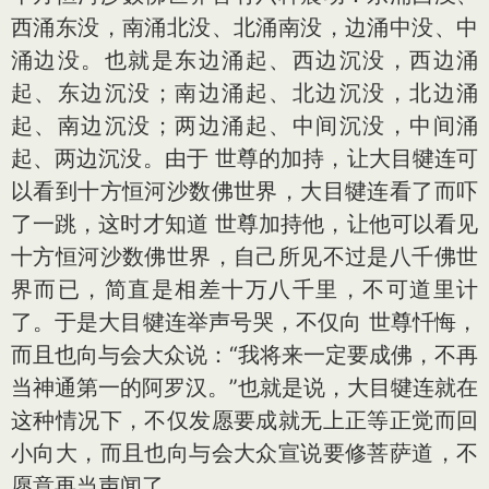
西涌东没，南涌北没、北涌南没，边涌中没、中
涌边没。也就是东边涌起、西边沉没，西边涌
起、东边沉没；南边涌起、北边沉没，北边涌
起、南边沉没；两边涌起、中间沉没，中间涌
起、两边沉没。由于 世尊的加持，让大目犍连可
以看到十方恒河沙数佛世界，大目犍连看了而吓
了一跳，这时才知道 世尊加持他，让他可以看见
十方恒河沙数佛世界，自己所见不过是八千佛世
界而已，简直是相差十万八千里，不可道里计
了。于是大目犍连举声号哭，不仅向 世尊忏悔，
而且也向与会大众说：“我将来一定要成佛，不再
当神通第一的阿罗汉。”也就是说，大目犍连就在
这种情况下，不仅发愿要成就无上正等正觉而回
小向大，而且也向与会大众宣说要修菩萨道，不
愿意再当声闻了。