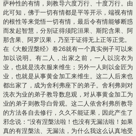
萨种性的有情，则教导六度万行、十度万行。由
此可知，佛于一切有情都是平等开示，端视有情
的根性等来觉悟一切有情，最后令有情能够断惑
而发起智慧，分别证得须陀洹果、斯陀含果、阿
那含果、阿罗汉果，乃至于证得无上正等正觉。
在《大般涅槃经》卷26就有一个真实例子可以来
加以说明。有二人，出家之前，一人以浣衣为
业，也就是洗衣服来维生；另外一人则以金匠为
业，也就是从事黄金加工来维生。这二人后来也
都出家了，成为舍利弗座下的弟子。舍利弗则对
洗衣为业的弟子教导数息观，对从事黄金加工为
业的弟子则教导白骨观。这二人依舍利弗所教导
的方法各自去修行，久久不能证果，因此产生了
邪念说：“没有涅槃法啦！也没有无漏法啦！如果
真的有涅槃法、无漏法，为什么我这么认真地受