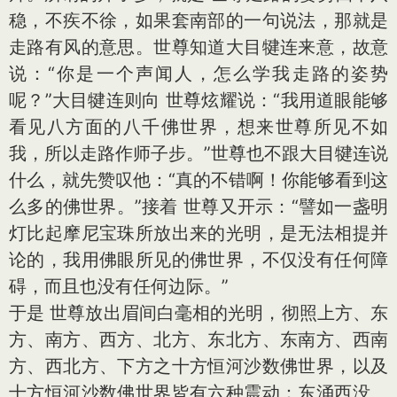
稳，不疾不徐，如果套南部的一句说法，那就是
走路有风的意思。世尊知道大目犍连来意，故意
说：“你是一个声闻人，怎么学我走路的姿势
呢？”大目犍连则向 世尊炫耀说：“我用道眼能够
看见八方面的八千佛世界，想来世尊所见不如
我，所以走路作师子步。”世尊也不跟大目犍连说
什么，就先赞叹他：“真的不错啊！你能够看到这
么多的佛世界。”接着 世尊又开示：“譬如一盏明
灯比起摩尼宝珠所放出来的光明，是无法相提并
论的，我用佛眼所见的佛世界，不仅没有任何障
碍，而且也没有任何边际。”
于是 世尊放出眉间白毫相的光明，彻照上方、东
方、南方、西方、北方、东北方、东南方、西南
方、西北方、下方之十方恒河沙数佛世界，以及
十方恒河沙数佛世界皆有六种震动：东涌西没、