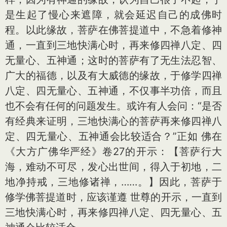
是生起了慢心来遮障，就会延迟自己的成佛时
程。以此缘故，菩萨在佛菩提道中，不急着修神
通，一直到三地快满心时，再来修四禅八定、四
无量心、五神通；这时的菩萨有了无生法忍智、
广大的福德，以及有大威德的缘故，于修学四禅
八定、四无量心、五神通，不仅事半功倍，而且
也不会有任何的问题发生。或许有人会问：“是否
有经典来证明，三地快满心的菩萨再来修四禅八
定、四无量心、五神通会比较适合？”正如 佛在
《大方广佛华严经》卷27的开示：【菩萨行大
海，难动不可尽，发心出世间，得入于初地，二
地净持戒，三地修诸禅，……。】因此，菩萨于
修学佛菩提道时，应该谨遵 世尊的开示，一直到
三地快满心时，再来修四禅八定、四无量心、五