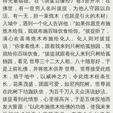
得无量福德。在《撰集百缘经》卷3曾开示：在
佛世，有一贫穷人名叫拔提，为他人守园以自
活。有一天，担一束燋木（也就是引火的木材）
入城中，遇到一个化人告诉他：“如果你愿意布施
燋木给我，我就布施百味饮食给你。”拔提听了，
满心欢喜将燋木布施给化人。化人则对拔提
说：“你拿着燋木，跟着我来到只树给孤独园，我
就给你百味饮食。”拔提就跟着化人来到只树给孤
独园，看见 世尊三十二大人相、八十随形好，于
是上前礼佛，并将燋木供养 世尊。世尊接受此燋
木，插于地中，以威神之力，令此燋木枝条生
长，花果茂盛，团圆可爱，如尼拘陀树。世尊就
在此树下结跏趺坐，为百千万人天众演说妙法。
拔提看到此情形，心里很高兴，于是五体投地而
发大誓愿：“以此布施燋木给佛的功德，使我未来