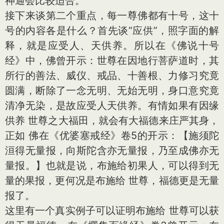
神通会比较适合。
接下来谈第二个重点，每一尊佛都有十号，这十
号的内容各是什么？首先谈“应供”，照字面的解
释，就是应受人、天供养。所以在《佛说十号
经》中，佛曾开示：世尊在因地行菩萨道时，其
所行的善法、威仪、戒品、十善根、力修习究竟
圆满，断除了一念无明、无始无明，身口意究竟
清净无染，是故应受人天供养。有情如果有因缘
供养 世尊之大福田，就会有大福德来庄严其身，
正如 佛在《优婆塞戒经》卷5的开示：【施须陀
洹得无量报，向斯陀含亦无量报，乃至成佛亦无
量报。】也就是说，布施给初果人，可以得到无
量的果报，更何况是布施给 世尊，福德更是无量
报了。
这里有一个真实例子可以证明布施给 世尊可以获