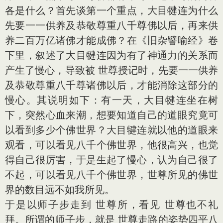
各是什么？首先谈第一个重点，大目犍连为什么
先要一一供养及恭敬尊重八千尊佛以后，再来供
养二百万亿诸佛才能成佛？在《旧杂譬喻经》卷
下里，叙述了大目犍连因为有了神通力的关系而
产生了慢心，导致被 世尊授记时，先要一一供养
及恭敬尊重八千尊诸佛以后，才能消除这部分的
慢心。其说明如下：有一天，大目犍连坐在树
下，突然心血来潮，想要知道自己的道眼究竟可
以看到多少个佛世界？大目犍连就以他的道眼来
观看，可以看见八千个佛世界，他很高兴，也觉
得自己很厉害，于是生起了慢心，认为自己很了
不起，可以看见八千个佛世界，世尊所见的佛世
界的数目远不如我所见。
于是以师子步走到 世尊所，看见 世尊也不礼
拜。所谓的师子步，就是 世尊走路的姿势四平八