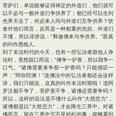
菩萨们，单说能够证得禅定的外道们，他们就可
以不必与一般外道们争供养了；都已经可以生到
色界天去了，何必来人间与外道们互争供养？饮
食对他们而言，反而是一种粗重的负担。外道们
不懂，所以诽谤说：“释迦佛来与争供养。”那真
的叫作愚痴人。
到了末法时代的今天，也有一些弘法者跟他人诤
论时，竟然脱口而说：“佛争一炉香，所以我争一
口气。”诸佛需要来争那一炉香吗？只能感叹一
声：“阿弥陀佛！”连佛法中的弘法者都还会这样
讲，我们只能说，这真的叫作末法时期啦！连阿
罗汉都不争了，菩萨更不争，诸佛还需要争吗？
所以，这样的说法是不懂什么叫作“大慈悲力”，
诸佛都是以“大慈悲力”，才会降生三界中。对诸
佛而言，留在三界中可不是轻松的事；能够看到