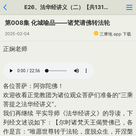
E26、法华经讲义（二）【共131集】
第008集 化城喻品——诸梵请佛转法轮
2025-02-04
三摩地 app 下载
正娴老师
各位菩萨：阿弥陀佛！
欢迎收看正觉教团为诸位观众菩萨们准备的“三乘
菩提之法华经讲义”。
我们再继续 平实导师《法华经讲义》的导读，下
列经文述说如下：【尔时诸梵天王偈赞佛已，各
作是言：“唯愿世尊转于法轮，度脱众生，开涅槃