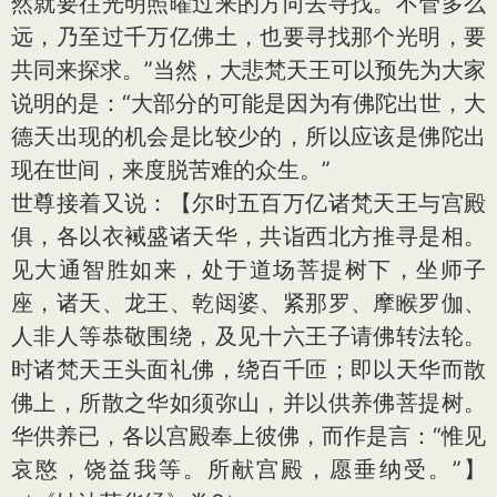
然就要往光明照曜过来的方向去寻找。不管多么
远，乃至过千万亿佛土，也要寻找那个光明，要
共同来探求。”当然，大悲梵天王可以预先为大家
说明的是：“大部分的可能是因为有佛陀出世，大
德天出现的机会是比较少的，所以应该是佛陀出
现在世间，来度脱苦难的众生。”
世尊接着又说：【尔时五百万亿诸梵天王与宫殿
俱，各以衣裓盛诸天华，共诣西北方推寻是相。
见大通智胜如来，处于道场菩提树下，坐师子
座，诸天、龙王、乾闼婆、紧那罗、摩睺罗伽、
人非人等恭敬围绕，及见十六王子请佛转法轮。
时诸梵天王头面礼佛，绕百千匝；即以天华而散
佛上，所散之华如须弥山，并以供养佛菩提树。
华供养已，各以宫殿奉上彼佛，而作是言：“惟见
哀愍，饶益我等。所献宫殿，愿垂纳受。”】