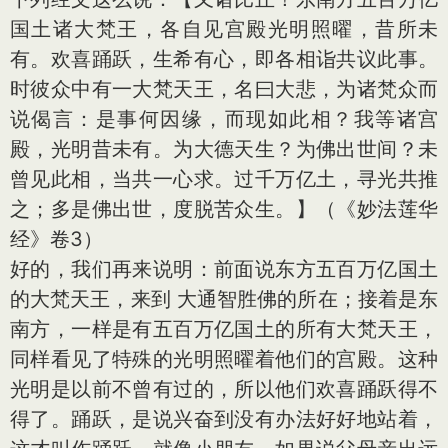
国土诸大梵王，各自见宫殿光明照曜，昔所未
有。欢喜踊跃，生希有心，即各相诣共议此事。
时彼众中有一大梵天王，名曰大悲，为诸梵众而
说偈言：是事何因缘，而现如此相？我等诸宫
殿，光明昔未有。为大德天生？为佛出世间？未
曾见此相，当共一心求。过千万亿土，寻光共推
之；多是佛出世，度脱苦众生。】（《妙法莲华
经》卷3）
好的，我们再来说明：前面说东方五百万亿国土
的大梵天王，来到 大通智胜佛的所在；接着是东
南方，一样是有五百万亿国土的所有大梵天王，
同样看见了特殊的光明照曜着他们的宫殿。这种
光明是以前不曾有过的，所以他们欢喜踊跃得不
得了。踊跃，是说兴奋到没有办法好好地站着，