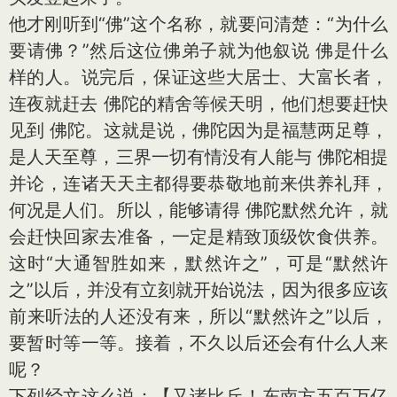
他才刚听到“佛”这个名称，就要问清楚：“为什么
要请佛？”然后这位佛弟子就为他叙说 佛是什么
样的人。说完后，保证这些大居士、大富长者，
连夜就赶去 佛陀的精舍等候天明，他们想要赶快
见到 佛陀。这就是说，佛陀因为是福慧两足尊，
是人天至尊，三界一切有情没有人能与 佛陀相提
并论，连诸天天主都得要恭敬地前来供养礼拜，
何况是人们。所以，能够请得 佛陀默然允许，就
会赶快回家去准备，一定是精致顶级饮食供养。
这时“大通智胜如来，默然许之”，可是“默然许
之”以后，并没有立刻就开始说法，因为很多应该
前来听法的人还没有来，所以“默然许之”以后，
要暂时等一等。接着，不久以后还会有什么人来
呢？
下列经文这么说：【又诸比丘！东南方五百万亿