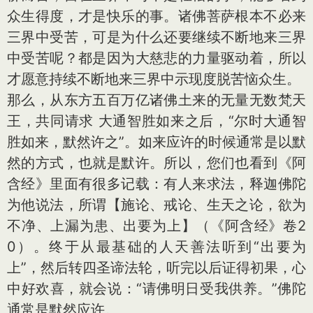
众生得度，才是快乐的事。诸佛菩萨根本不必来
三界中受苦，可是为什么还要继续不断地来三界
中受苦呢？都是因为大慈悲的力量驱动着，所以
才愿意持续不断地来三界中示现度脱苦恼众生。
那么，从东方五百万亿诸佛土来的无量无数梵天
王，共同请求 大通智胜如来之后，“尔时大通智
胜如来，默然许之”。如来应许的时候通常是以默
然的方式，也就是默许。所以，您们也看到《阿
含经》里面有很多记载：有人来求法，释迦佛陀
为他说法，所谓【施论、戒论、生天之论，欲为
不净、上漏为患、出要为上】（《阿含经》卷2
0）。终于从最基础的人天善法听到“出要为
上”，然后转四圣谛法轮，听完以后证得初果，心
中好欢喜，就会说：“请佛明日受我供养。”佛陀
通常是默然应许。