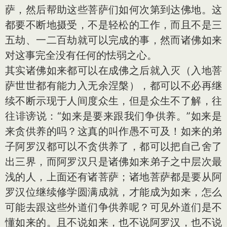
萨，然后帮助这些菩萨们如何次第到达佛地。这
都要不断地摄受，不是轻松的工作，而且不是三
五劫、一二百劫就可以完成的事，然而诸佛如来
对这事完全没有任何的怯弱之心。
其实诸佛如来都可以在成佛之后就入灭（入地菩
萨世世都有能力入无余涅槃），都可以不必再继
续不断示现于人间度众生，但是众生不了解，往
往诽谤说：“如来是要来跟我们争供养。”如来是
来贪供养的吗？这真的叫作愚不可及！如来的弟
子阿罗汉都可以不贪供养了，都可以把自己舍了
出三界，而阿罗汉只是诸佛如来弟子之中层次最
浅的人，上面还有诸菩萨；诸地菩萨都是要从阿
罗汉位继续修学圆满成就，才能成为如来，怎么
可能去跟这些外道们争供养呢？可见外道们是不
懂如来的。且不说如来，也不说阿罗汉，也不说