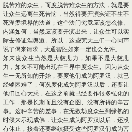
脱苦难的众生，而度脱苦难众生的方法，就是要
让众生远离生死苦恼，当然得要开演实证不生不
死涅槃境界的法道；这个法门究竟应该怎么修、
内涵如何，当然应该要开演出来，让众生可以实
际去修证涅槃道。所以，这些梵天王们一心同声
说了偈来请求，大通智胜如来一定也会允许。
如来度众生当然是大慈悲力，如果不是大慈悲
力，如来不可能出现在三界中度众生。因为从众
生一无所知的开始，要度他们成为阿罗汉，就已
经够困难了；何况度化成为阿罗汉以后，还要让
他们回心大乘，在这之前就已经要作很多弘化的
工作，那是长期而且没有企图、没有所得的辛苦
事。这种辛苦的差事，在无数劫度众生到缘熟的
时候来示现成佛，让众生成为阿罗汉以后，还没
有休止，接着还要继续摄受这些阿罗汉们成为菩