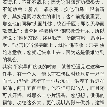
着请求，不能不请求；因为这时随喜功德很大，
不能放舍；所以一请求完，换他们马上跟着请
求。其实是同时发生的事情，这个前提很重要。
那么他们同样“头面礼佛，绕百千匝；即以天华而
散佛上”；当然同样要请求 佛陀摄受开示，所以
就说：“惟见哀愍，饶益我等。所献宫殿，愿垂纳
受。”这宫殿当然要献上，就怕 佛不收；只要 佛
陀愿意收，您就赶快奉上去，因为这是很难遇到
的机会。
其实 平实导师度众的时候，就曾经遇见过这样一
件事。有一个人，他以前在佛世时还只是一只鸟
而已，但当时就衔了一小片沉香，供养了 释迦牟
尼佛，两千五百年后，他不但可以当人，而且还
可以开悟。就那么一小片沉香。您想想，供佛的
福德、功德这么大，更何况以宫殿来供养，这福