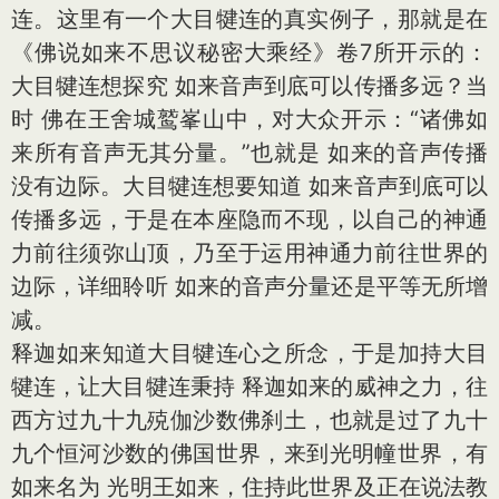
连。这里有一个大目犍连的真实例子，那就是在
《佛说如来不思议秘密大乘经》卷7所开示的：
大目犍连想探究 如来音声到底可以传播多远？当
时 佛在王舍城鹫峯山中，对大众开示：“诸佛如
来所有音声无其分量。”也就是 如来的音声传播
没有边际。大目犍连想要知道 如来音声到底可以
传播多远，于是在本座隐而不现，以自己的神通
力前往须弥山顶，乃至于运用神通力前往世界的
边际，详细聆听 如来的音声分量还是平等无所增
减。
释迦如来知道大目犍连心之所念，于是加持大目
犍连，让大目犍连秉持 释迦如来的威神之力，往
西方过九十九殑伽沙数佛刹土，也就是过了九十
九个恒河沙数的佛国世界，来到光明幢世界，有
如来名为 光明王如来，住持此世界及正在说法教