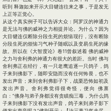
听到 释迦如来开示大目犍连往来之事，于是发无
上正等正觉心。
从这个真实例子可以告诉大众：阿罗汉的神通力
是无法与佛的威神之力相提并论。为什么？因为
大目犍连仅断除分段生死的烦恼现行，没有断除
分段生死的烦恼习气种子随眠以及变易生死的缘
故。所以在《大智度论》卷11曾叙述着 佛的威神
之力与舍利弗的神通力有很大的差距。当时 佛与
舍利弗正在经行，有一只老鹰追逐一只鸽子，鸽
子来到佛影下，随即安隐而没有任何怖畏，也不
发出声音；来到舍利弗影子下，战栗恐怖如初及
发出声音。舍利弗觉得很奇怪，便向 佛禀
白：“佛身与弟子身都没有贪瞋痴三毒，为什么鸽
子来到佛影下没有发出声音，鸽子来到弟子影下
便发出声音呢？”佛则开示：【汝三毒习气未尽，