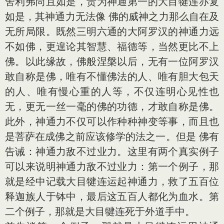
舍利弗尚且如是，贵为神通第一的大目犍连亦复
如是，其神通力无法像 佛的威神之力那么自在及
无所局限。既然三明六通的大阿罗汉的神通力远
不如佛，更遑论其智慧、福德等，当然更比不上
佛。以此缘故，佛般涅槃以后，无有一位阿罗汉
敢自称是佛，唯有不懂佛法的人、唯有胆大包天
的人、唯有慢心重的人等，不仅连明心见性也
无，更无一丝一毫的佛的功德，才敢自称是佛。
此外，神通力不仅可以作种种神变等事，而且也
是菩萨在成佛之前应该修学的法之一。但是 佛有
告诫：神通力敌不过业力。这里有两个真实例子
可以来说明神通力敌不过业力：第一个例子，那
就是经中记载大目犍连运起神通力，救了五百位
释迦族人于钵中，最后这五百人都化为血水。第
二个例子，那就是大目犍连死于外道手中。