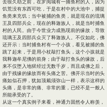
去很久劫之前，在罗阅城有一捕鱼村的人，因为
饥荒没有东西可吃，于是在村中的大池中，捕捉
鱼类来充饥；当中被捕的鱼类，就是现在的琉璃
王及四部兵众，现在的释迦族人，就是当时捕鱼
村的人民。由于今世业力成熟现前的缘故，导致
琉璃王及四部兵众灭了释迦族人。不仅如此，佛
还开示：当时捕鱼村有一个小孩，看见被捕的鱼
跳了起来，于是用小杖敲打鱼头，这个小孩就是
我释迦牟尼佛的前身；由于敲打鱼头的缘故，后
来不仅堕入地狱经过无数千岁，而且成佛之后，
由于残缘的缘故而有头痛之苦。佛开示当时的头
痛如似石押，犹如顶戴须弥山一样，表示这样的
头痛，是非常的痛、非常的重，已经不是一般人
所能承受的了。
从这一个真实例子来看，神通力固然令人称羡，