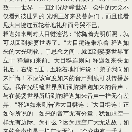
数一一世界，一直到光明幢世界。会中的大众不
仅看到彼世界的 光明王如来及菩萨们，而且也看
见大目犍连五轮着地礼拜而号哭不已。
释迦如来则对大目犍连说：“你随着光明所照，就
可以回到娑婆世界了。”大目犍连秉承着 释迦如
来的大光明轮，于思念之间，就回到娑婆世界而
立于 释迦如来前。大目犍连则向 释迦如来头面
礼足，右绕七匝，五轮着地忏悔说：“弟子我向如
来忏悔！不应该审度如来的音声到底可以传播多
远。我在光明幢世界所听到的释迦如来的音声，
与在娑婆世界所听到的释迦如来音声一样无有差
异。”释迦如来则告诉大目犍连：“大目犍连！正
如你所说的，如来的音声无有分量，犹如虚空一
样无有边际。为什么？因为虚空广大无边故，如
来的音声也是一样广大无边。”会众中有一千人，