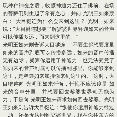
现种种神变之后，收摄神通力还住于佛前。在场
的菩萨们则生起了希有之心，并向 光明王如来禀
白：“大目犍连为什么会来到这里？”光明王如来
说：“大目犍连想要了解娑婆世界释迦如来的音声
可以传播多远，而来到这里的。”
光明王如来则告诉大目犍连：“不要生起想要度量
如来的音声到底可以传播多远，如来的音声传播
无有边际，就算你运用了神通力，也无法究竟了
知如来的音声到底可以传播到哪里。你能够来到
这里，是释迦如来加持你来到这里的。”这时，大
目犍连向 光明王如来忏悔，忏悔不应该度量 如
来的音声分量，并想要回去娑婆世界却无能为
力；于是向 光明王如来请求如何回去娑婆。光明
王如来则告诉大目犍连：“纵使你运用神通力经过
一劫，还是无法回到娑婆世界，现在你往东方的