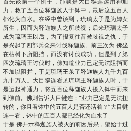
首先谈第一个例子，那就是大目犍连运用神通
力，救了五百位释迦族人于钵中，最后这五百人
都化为血水。在经中曾谈到，琉璃太子是为婢女
所生，因而为释迦族人之所歧视；后来琉璃太子
成为琉璃王以后，为了报复往昔被歧视之仇，于
是兴起了四部兵众来讨伐释迦族。前三次为 佛坐
在枯树下所阻挡，而没有讨伐成功，但是到了第
四次琉璃王讨伐时，佛知道业力已定无法阻挡而
不加以阻拦，于是琉璃王杀了释迦族人九千九百
九十万人。大目犍连看见琉璃王释迦族人时，于
是运起神通力，将五百位释迦族人摄入钵中而来
到佛前。佛则告诉大目犍连：“业力已定是无法扭
转的，你且看钵中的五百人是否还活着？”大目犍
连一看，钵中的五百人都已经化为血水了。
于是 佛开示释迦族人被灭的前因后果，肇始于过