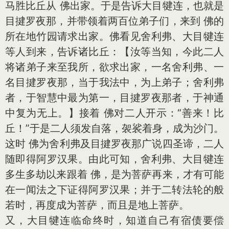
马胜比丘从 佛出家。于是告诉大目犍连，也就是
目揵罗夜那，并带领着两百位弟子们，来到 佛的
所在地竹园请求出家。佛看见舍利弗、大目犍连
等人到来，告诉诸比丘：【汝等当知，今此二人
将诸弟子来至我所，欲求出家，一名舍利弗、一
名目揵罗夜那，当于我法中，为上弟子；舍利弗
者，于智慧中最为第一，目揵罗夜那者，于神通
中复为无上。】接着 佛对二人开示：“善来！比
丘！”于是二人须发自落，袈裟着身，成为沙门。
这时 佛为舍利弗及目揵罗夜那广说四圣谛，二人
随即得阿罗汉果。由此可知，舍利弗、大目犍连
多生多劫以来跟着 佛，是为菩萨再来，才有可能
在一闻法之下证得阿罗汉果；并于二转法轮的般
若时，再度成为菩萨，而且是地上菩萨。
又，大目犍连临命终时，知道自己有宿债要偿