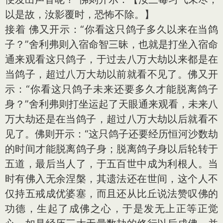
以是故，汝影覆时，恐怖不除。】
接着 佛又开示：“你看这只鸽子多久以来在当鸽
子？”舍利弗则入宿命智三昧，也就是打坐入宿命
通来观看这只鸽子，于过去八万大劫以来都是在
当鸽子，超过八万大劫以前就看不见了。佛又开
示：“你看这只鸽子未来还要多久才能脱离鸽子
身？”舍利弗则打坐运起了天眼通来观看，未来八
万大劫还是在当鸽子，超过八万大劫以后就看不
见了。佛则开示：“这只鸽子还要经历恒河沙数劫
的时间才能脱离鸽子身；脱离鸽子身以后轮转于
五道，最后当人了，于五百世中成为利根人。当
时有佛入无余涅槃，其遗法还在世间，这个人不
仅持五戒成优婆塞，而且还从比丘说法赞叹佛的
功德，生起了成佛之心，于是发无上正等正觉