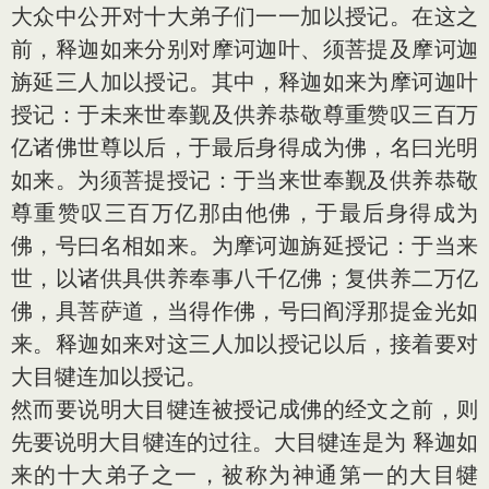
大众中公开对十大弟子们一一加以授记。在这之
前，释迦如来分别对摩诃迦叶、须菩提及摩诃迦
旃延三人加以授记。其中，释迦如来为摩诃迦叶
授记：于未来世奉觐及供养恭敬尊重赞叹三百万
亿诸佛世尊以后，于最后身得成为佛，名曰光明
如来。为须菩提授记：于当来世奉觐及供养恭敬
尊重赞叹三百万亿那由他佛，于最后身得成为
佛，号曰名相如来。为摩诃迦旃延授记：于当来
世，以诸供具供养奉事八千亿佛；复供养二万亿
佛，具菩萨道，当得作佛，号曰阎浮那提金光如
来。释迦如来对这三人加以授记以后，接着要对
大目犍连加以授记。
然而要说明大目犍连被授记成佛的经文之前，则
先要说明大目犍连的过往。大目犍连是为 释迦如
来的十大弟子之一，被称为神通第一的大目犍