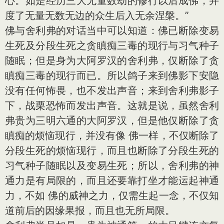
心。如是经历三大无量数劫的修行以后成佛，并
度了无量无数无边的众生后入无余涅槃。”
佛与舍利弗的对话当中可以知道：佛已断除变易
生死及分段生死之贪瞋痴三毒的现行与习气种子
随眠；但是身为大阿罗汉的舍利弗，仅断除了贪
瞋痴三毒的现行而已。所以鸽子来到佛影下安隐
没有任何怖畏，也不发出声音；来到舍利弗影子
下，战栗恐怖而发出声音。这就是说，虽然舍利
弗贵为三明六通的大阿罗汉，但是他仅断除了贪
瞋痴的烦恼现行，并没有像 佛一样，不仅断除了
分段生死的烦恼现行，而且也断除了分段生死的
习气种子随眠以及变易生死；所以，舍利弗的神
通力是有局限的，而且还要靠打坐才能运起神通
力，不如 佛的威神之力，仅需生起一念，不仅知
道前后的因缘果报，而且也无所局限。