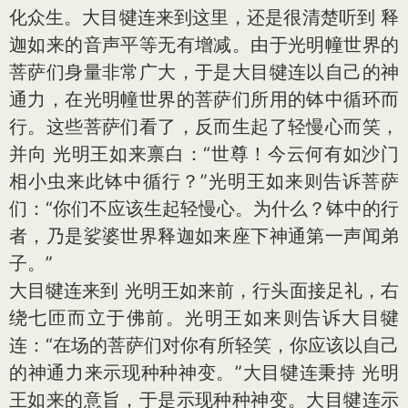
化众生。大目犍连来到这里，还是很清楚听到 释
迦如来的音声平等无有增减。由于光明幢世界的
菩萨们身量非常广大，于是大目犍连以自己的神
通力，在光明幢世界的菩萨们所用的钵中循环而
行。这些菩萨们看了，反而生起了轻慢心而笑，
并向 光明王如来禀白：“世尊！今云何有如沙门
相小虫来此钵中循行？”光明王如来则告诉菩萨
们：“你们不应该生起轻慢心。为什么？钵中的行
者，乃是娑婆世界释迦如来座下神通第一声闻弟
子。”
大目犍连来到 光明王如来前，行头面接足礼，右
绕七匝而立于佛前。光明王如来则告诉大目犍
连：“在场的菩萨们对你有所轻笑，你应该以自己
的神通力来示现种种神变。”大目犍连秉持 光明
王如来的意旨，于是示现种种神变。大目犍连示