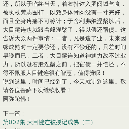
还，所以于临终当天，着衣持钵入罗阅城乞食，
被执杖梵志围打，以致身体骨肉没有一寸完好，
而且全身疼痛不可称计；于舍利弗般涅槃以后，
大目犍连也就跟着般涅槃了，得以偿还宿债。这
告诉大众两件事情：一者，凡是造了业，未来因
缘成熟时一定要偿还，没有不偿还的，只差时间
早晚而已。二者，大目犍连知道神通力敌不过业
力，所以趁着般涅槃之前，把宿债一并偿还，不
得不佩服大目犍连很有智慧，值得赞叹！
说到这里，时间已经到了，今天就讲到这里。敬
请各位菩萨下次继续收看！
阿弥陀佛！
下一篇：
第002集 大目犍连被授记成佛（二）