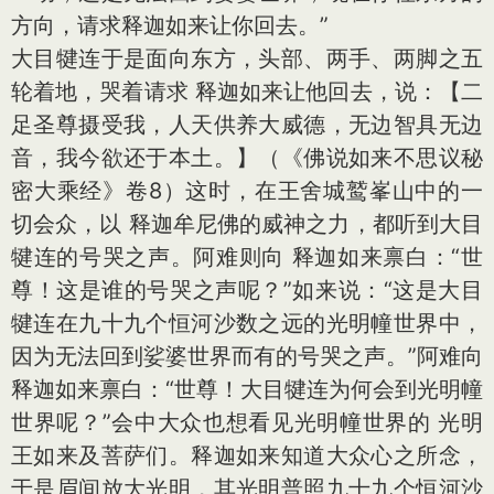
方向，请求释迦如来让你回去。”
大目犍连于是面向东方，头部、两手、两脚之五
轮着地，哭着请求 释迦如来让他回去，说：【二
足圣尊摄受我，人天供养大威德，无边智具无边
音，我今欲还于本土。】（《佛说如来不思议秘
密大乘经》卷8）这时，在王舍城鹫峯山中的一
切会众，以 释迦牟尼佛的威神之力，都听到大目
犍连的号哭之声。阿难则向 释迦如来禀白：“世
尊！这是谁的号哭之声呢？”如来说：“这是大目
犍连在九十九个恒河沙数之远的光明幢世界中，
因为无法回到娑婆世界而有的号哭之声。”阿难向
释迦如来禀白：“世尊！大目犍连为何会到光明幢
世界呢？”会中大众也想看见光明幢世界的 光明
王如来及菩萨们。释迦如来知道大众心之所念，
于是眉间放大光明，其光明普照九十九个恒河沙