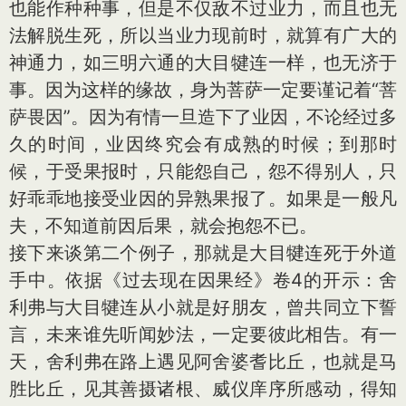
也能作种种事，但是不仅敌不过业力，而且也无
法解脱生死，所以当业力现前时，就算有广大的
神通力，如三明六通的大目犍连一样，也无济于
事。因为这样的缘故，身为菩萨一定要谨记着“菩
萨畏因”。因为有情一旦造下了业因，不论经过多
久的时间，业因终究会有成熟的时候；到那时
候，于受果报时，只能怨自己，怨不得别人，只
好乖乖地接受业因的异熟果报了。如果是一般凡
夫，不知道前因后果，就会抱怨不已。
接下来谈第二个例子，那就是大目犍连死于外道
手中。依据《过去现在因果经》卷4的开示：舍
利弗与大目犍连从小就是好朋友，曾共同立下誓
言，未来谁先听闻妙法，一定要彼此相告。有一
天，舍利弗在路上遇见阿舍婆耆比丘，也就是马
胜比丘，见其善摄诸根、威仪庠序所感动，得知