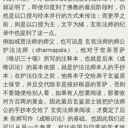
就证明了，即使印度到了佛教的最后阶段时，仍
然是以口授与经本并行的方式来传法；而更早之
前，则是以口授为主，文字为辅，玄奘法师的纪
录中也提到了这一点。
例如戒贤法师的师父，也可说是 玄奘法师的师公
护法法师（dharmapala），他对于世亲菩萨
《唯识三十颂》所写的注释本，也就是后来《成
唯识论》的基本依据，就是护法法师本人的手抄
本；在护法往生之前，他将本子交给弟子玄鉴居
士保管，并且交代除非是很好根器的菩萨，否则
不要随便给别人看，如果有人想要阅读，那要收
对方百两的黄金。因此最后玄鉴居士就把护法师
公的手抄本交给了 玄奘法师来阅读，才奠定了后
来 奘师写作《成唯识论》的基础。也因此我们还
可以从另一个角度，对比中国与印度的学术传