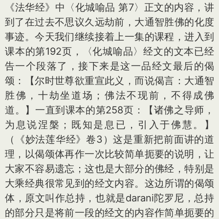
《法华经》中〈化城喻品 第7〉正文的内容，讲
到了在过去不思议久远劫前，大通智胜佛的化度
事迹。今天我们继续接着上一集的课程，进入到
课本的第192页，〈化城喻品〉经文的文本已经
告一个段落了，接下来是这一品经文最后的偈
颂：【尔时世尊欲重宣此义，而说偈言：大通智
胜佛，十劫坐道场；佛法不现前，不得成佛
道。】一直到课本的第258页：【诸佛之导师，
为息说涅槃；既知是息已，引入于佛慧。】
（《妙法莲华经》卷3）这是重新把前面讲的道
理，以偈颂体再作一次比较简单扼要的说明，让
大家不容易遗忘；这也是大部分的佛经，特别是
大乘经典很常见到的经文内容。这边所谓的偈颂
体，原文叫作总持，也就是darani陀罗尼，总持
的部分只是将前一段的经文的内容作简单扼要的