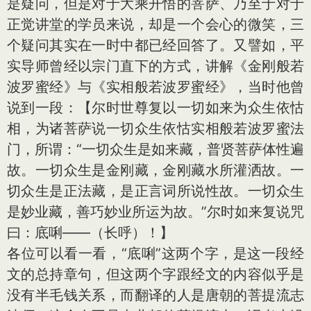
是疑问，但是对于大乘开悟的菩萨、乃至于对于
正觉讲堂的学员来说，却是一个会心的微笑，三
个疑问其实在一时中都已经回答了。又譬如，平
实导师曾经以宗门直下的方式，讲解《金刚般若
波罗蜜经》与《实相般若波罗蜜经》，当时他曾
说到一段：【尔时世尊复以一切如来为众生依怙
相，为诸菩萨说一切众生依怙实相般若波罗蜜法
门，所谓：“一切众生是如来藏，普贤菩萨体性遍
故。一切众生是金刚藏，金刚藏水所灌洒故。一
切众生是正法藏，是正言词所说性故。一切众生
是妙业藏，善巧妙业所运为故。”尔时如来复说咒
曰：底唎——（长呼）！】
各位可以看一看，“底唎”这两个字，是这一段经
文的总持章句，但这两个字跟经文的内容似乎是
没有半毛钱关系，而翻译的人是唐朝的菩提流志