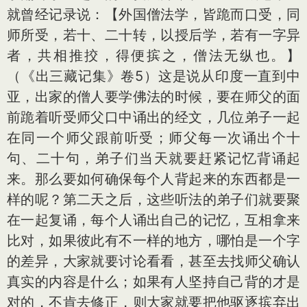
就曾经记录说：【外国僧法学，皆跪而口受，同
师所受，若十、二十转，以授后学，若有一字异
者，共相推挍，得便摈之，僧法无纵也。】
（《出三藏记集》卷5）这是说从印度一直到中
亚，出家的僧人要学佛法的时候，要在师父的面
前跪着听受师父口中诵出的经文，几位弟子一起
在同一个师父跟前听受；师父每一次诵出个十
句、二十句，弟子们当天就要赶紧记忆背诵起
来。那么要如何确保每个人背起来的东西都是一
样的呢？第二天之后，这些听法的弟子们就要聚
在一起复诵，每个人诵出自己的记忆，互相拿来
比对，如果彼此有不一样的地方，哪怕是一个字
的差异，大家就要讨论看看，甚至去找师父确认
真实的内容是什么；如果有人坚持自己背的才是
对的，不肯去修正，则大家就要把他驱逐摈弃出