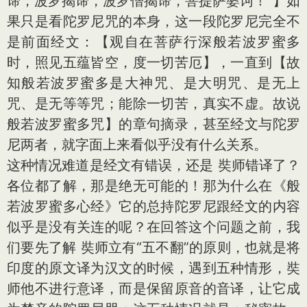
谛，波罗揭谛，波罗僧揭谛，菩提萨婆诃！”】如
果只是看陀罗尼咒的本身，这一段陀罗尼完全不
是前面经文：【观自在菩萨行深般若波罗蜜多
时，照见五蕴皆空，度一切苦厄】，一直到【故
知般若波罗蜜多是大神咒、是大明咒、是无上
咒、是无等等咒；能除一切苦，真实不虚。故说
般若波罗蜜多咒】的章句摘录，甚至经文与陀罗
尼两者，就字面上来看似乎没有什么关系。
这种情况难道是经文有错误，还是 奘师错译了？
各位都了解，那是绝无可能的！那为什么在《般
若波罗蜜多心经》它的总持陀罗尼跟经文的内容
似乎是没有关连的呢？在回答这个问题之前，我
们要先了解 奘师立有“五不翻”的原则，也就是将
印度的原文译为汉文的时候，遇到五种情形，奘
师他不进行意译，而是保留原音的音译，让它成