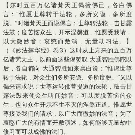
【尔时五百万亿诸梵天王偈赞佛已，各白佛
言：“惟愿世尊转于法轮，多所安隐，多所度
脱。”时诸梵天王而说偈言：世尊转法轮，击甘露
法鼓；度苦恼众生，开示涅槃道。惟愿受我请，
以大微妙音；哀愍而敷演，无量劫习法。】
（《妙法莲华经》卷3）这时从上方来的五百万
亿诸梵天王，以前面这些偈赞叹 大通智胜佛陀以
后，各自都向 大通智胜如来禀白说：“惟愿世尊
转于法轮，对众生们多所安隐、多所度脱。”又以
偈来请求说：世尊运转佛菩提道的法轮，敲击甘
露法鼓来使众生听闻妙音；可以度脱苦恼的众
生，也向众生开示不生不灭的涅槃正道。惟愿世
尊接受我们的请求，以广大而微妙的法音；为了
哀愍广大的有情而开敷演述，如何能够无量劫中
修习而可以成佛的法门。