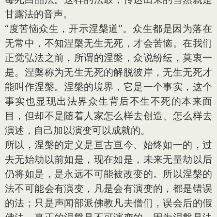
甘露法的音声。
“度苦恼众生，开示涅槃道”。众生都是因为落在
无常中，不知涅槃无生无死，才会苦恼。在我们
正觉弘法之前，所谓的涅槃，众说纷纭，莫衷一
是。涅槃称为无生无死的解脱彼岸，无生无死才
能叫作涅槃。涅槃的境界，它是一个事实，这个
事实也显现出法界众生背后不生不死的本来面
目，但却不是随着人家怎么样去创造、怎么样去
演述，自己加以演变可以成就的。
所以，涅槃的定义是亘古亘今、始终如一的，过
去无始劫以前如是，现在如是，未来无量劫以后
仍将如是，是永远不可能被改变的。所以涅槃的
法不可能会有演变，凡是会有演变的，都是错误
的法；只是声闻部派佛教凡夫僧们，误会后的假