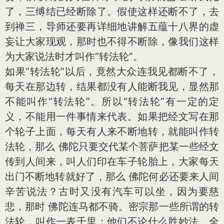
了，三缚结已经断除了。假使这样还断不了，去
到禅三，导师还要再详细地讲解五蕴十八界的虚
妄让大家现观，那时也不得不断除，像我们这样
为大家说法时才叫作“转法轮”。
如果“转法轮”以后，竟然大众连我见都断不了，
每天在那边转，结果都没有人能断我见，显然那
不能叫作“转法轮”。所以“转法轮”有一定的定
义，不能用一件事情来代表。如果把经文写在那
个轮子上面，每天有人来不断地转，就能叫作转
法轮，那么 佛陀只要交代某个菩萨把某一些经文
传到人间来，叫人们印在车子轮胎上，大家每天
出门不断地转就好了，那么 佛陀何必还要来人间
辛苦说法？古时又没有汽车可以坐，因为要慈
悲，那时 佛陀连马都不骑。密宗那一些所谓的转
法轮，叫作一表千里；他们不论什么胜妙法，全