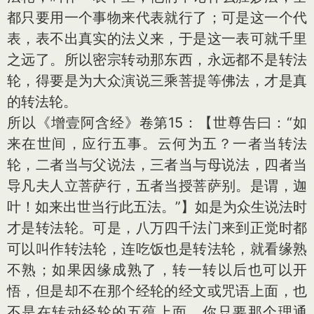
都只要用一个事物来代表就行了；可是这一个代
表，表不出真实的法义来，于是这一表可就千里
之远了。所以密宗转动那东西，永远都不是转法
轮，得要是为大众演说三乘菩提等佛法，才是真
的转法轮。
所以《增壹阿含经》卷第15：【世尊告曰：“如
来在世间，应行五事。云何为五？一者当转法
轮，二者当与父说法，三者当与母说法，四者当
导凡夫人立菩萨行，五者当授菩萨别。是谓，迦
叶！如来出世当行此五法。”】如是为众生说法时
才是转法轮。可是，八万四千法门来到正觉时都
可以叫作转法轮，连吃饭也是转法轮，就看缘熟
不熟；如果因缘成熟了，转一转以后也可以开
悟，但是却不在那个经轮的经文或咒语上面，也
不是在转动经轮的五蕴上面。你只要那个理通