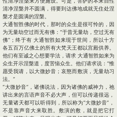
性清净涅槃来方便施设。可是，菩萨的本来自性
清净涅槃并不圆满，得要到达佛地成就无住处涅
槃才是圆满的涅槃。
大通智胜佛的时代，那时的众生是很可怜的，因
为无量劫空过而无有佛：“于昔无量劫，空过无有
佛”；终于有 大通智胜如来现于世间，所以十方
各五百万亿佛土的所有大梵天王都以宫殿供养。
他们有至诚之心想要学法，请求 大通智胜如来为
众生开示涅槃道，度苦恼众生。他们请求说：“惟
愿受我请，以大微妙音；哀愍而敷演，无量劫习
法。”
“大微妙音”，诸佛说法，因为诸佛的威神力，祂
讲出来的言语声音不必大声，但可以传递很远，
无量诸天都可以听得到，所以称为“大微妙音”，
不是靠声音大来取胜。敷演的敷，就是把它打