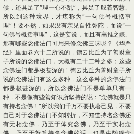
候，还具足了“理一心不乱”，具足了般若智慧。
所以到这种境界，才堪称为“一句佛号概括事
理”！要不然，如果没有亲见自性弥陀，而说“一
句佛号概括事理”，这是妄说，而且有高推之嫌。
那有哪些念佛法门可用来修念佛三昧呢？《华严
经》里面卷六十二所说的，德云比丘为了善财童
子所说的念佛法门，大概有二十二种之多；这些
念佛法门都是极甚深的！德云比丘为善财童子所
说的念佛法门有这么多种，这么多种的念佛法门
都是极甚深的，所以念佛法门不是单单只有一
种，不是像有些善知识所坚持的说：“念佛就是只
有持名念佛！”所以我们千万不要执著己见，不要
自己对于念佛法门不知转折，不知道持名念佛还
有无相念佛，乃至于体究念佛，乃至于实相念
佛，乃至于就算持名念佛的话，也是由随缘念