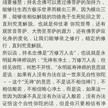
须要修慧；持名念佛可以透过佛菩萨的加持力，
能够往生西方极乐世界而横出三界。因为横出三
界，能够依相似解脱的功德免于生死轮回之苦，
直到究竟解脱。也就是仰仗著 弥陀世尊，还有
观世音菩萨、大势至菩萨的愿力，还有佛菩萨应
化身的度化，让我们能够依之修行，稳定的修
行，直到究竟解脱。
所以说，持名念佛是“万修万人去”，也说就是永
明延寿禅师说的：“无禅有净土，万修万人去，但
得见弥陀，何愁不开悟。”永明延寿禅师的意思就
是说：如果有人没有办法在这一世亲见自性弥陀
－－这个“无禅”的意思，不是说不相信禅门，不
相信般若，不相信唯心净土，而是说，如果这一
世因为因缘不具足没有办法证入般若，没有办法
证悟这个自性弥陀的话，但是你只要相信有净