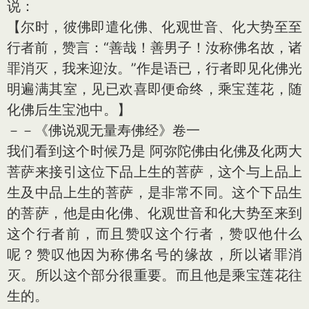
说：
【尔时，彼佛即遣化佛、化观世音、化大势至至
行者前，赞言：“善哉！善男子！汝称佛名故，诸
罪消灭，我来迎汝。”作是语已，行者即见化佛光
明遍满其室，见已欢喜即便命终，乘宝莲花，随
化佛后生宝池中。】
－－《佛说观无量寿佛经》卷一
我们看到这个时候乃是 阿弥陀佛由化佛及化两大
菩萨来接引这位下品上生的菩萨，这个与上品上
生及中品上生的菩萨，是非常不同。这个下品生
的菩萨，他是由化佛、化观世音和化大势至来到
这个行者前，而且赞叹这个行者，赞叹他什么
呢？赞叹他因为称佛名号的缘故，所以诸罪消
灭。所以这个部分很重要。而且他是乘宝莲花往
生的。