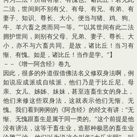
二法，世间则不别有父、有母、有兄、有弟、有
妻子、知识、尊长、大小。便当与猪、鸡、狗、
牛、羊六畜之类而同一等。”“以其世间有此二法
拥护世间，则别有父母、兄弟、妻子、尊长、大
小，亦不与六畜共同。是故，诸比丘！当习有
惭、有愧。如是，诸比丘！当作是学。”】
－－《增一阿含经》卷九
因此，很多的外道假借佛法名义修双身法啊，例
如说应成派或自续派，他们乃是于比丘尼、母
亲、女儿、姊姊、妹妹，甚至连畜生女的身上，
他们来修这些双身法，这就表示他们无惭、无
愧。我们看到刚刚的《阿含经》的经文有讲：“无
惭、无愧跟畜生是属于同一类的。”这个前提是他
没有谤法，这等于畜生业，造那种极恶的畜生业