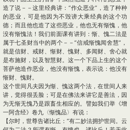
造了说－－这里经典讲：“作众恶业”，造了种种
的恶业，可是他因为不毁谤大乘经典的这个功
德；而且他也造了这些恶业，他也无有惭愧，他
没有惭愧法！我们前面课有讲到：惭、愧二法是
属于七圣财当中的两个－－“信戒惭愧闻舍慧”，
就是信财、戒财、惭财、愧财、多闻财、舍心就
是布施财，以及智慧财。这一个下品上生的这个
菩萨他造作恶业，他没有惭愧，表示说：他没有
惭财、愧财。
这个世间凡夫因为惭、愧这两个法，在世间人来
讲，觉得很丢脸；可是在佛法来讲它是善法，因
为无惭无愧乃是跟畜生相应的。譬如我们举《增
一阿含经》卷九〈惭愧品〉有说：
【尔时，世尊告诸比丘：“有二妙法拥护世间。云
何为二法？所谓有惭、有愧也。诸比丘！若无此