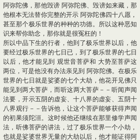
阿弥陀佛，那他毁谤 阿弥陀佛、毁谤如来藏，那
他根本无法替你完整的开示 阿弥陀佛四十八愿，
甚至那个极乐世界的种种的功德。所以这种恶知
识来帮你助念，那你就是很冤枉的！
所以中品下生的行者，他到了极乐世界以后，他
要经过极乐世界的七日已，到了极乐世界的七日
以后，他才能见到 观世音菩萨和 大势至菩萨这
两位，可是他没有办法亲见到 阿弥陀佛。在极乐
世界的七日就是娑婆的七个大劫，他花开见佛只
能见到两大菩萨，而听这两大菩萨－－听闻声闻
法要，开示五阴的虚妄、十八界的虚妄、五阴十
八界观行－－告诉他，让这个菩萨能够获得声闻
的初果须陀洹。这时候他还继续在那里修学声闻
法，听佛菩萨的讲法，过了极乐世界一个小劫，
也就是娑婆世界无量的大劫以后，他才能证得阿