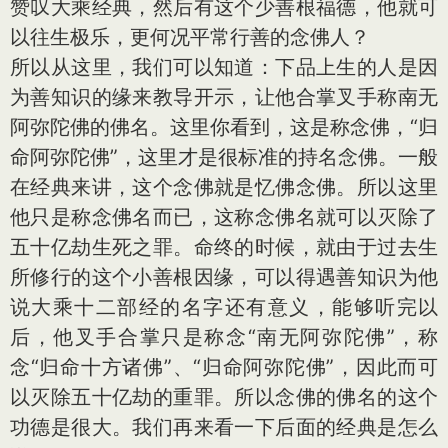
赞叹大乘经典，然后有这个少善根福德，他就可
以往生极乐，更何况平常行善的念佛人？
所以从这里，我们可以知道：下品上生的人是因
为善知识的缘来教导开示，让他合掌叉手称南无
阿弥陀佛的佛名。这里你看到，这是称念佛，“归
命阿弥陀佛”，这里才是很标准的持名念佛。一般
在经典来讲，这个念佛就是忆佛念佛。所以这里
他只是称念佛名而已，这称念佛名就可以灭除了
五十亿劫生死之罪。命终的时候，就由于过去生
所修行的这个小善根因缘，可以得遇善知识为他
说大乘十二部经的名字还有意义，能够听完以
后，他叉手合掌只是称念“南无阿弥陀佛”，称
念“归命十方诸佛”、“归命阿弥陀佛”，因此而可
以灭除五十亿劫的重罪。所以念佛的佛名的这个
功德是很大。我们再来看一下后面的经典是怎么