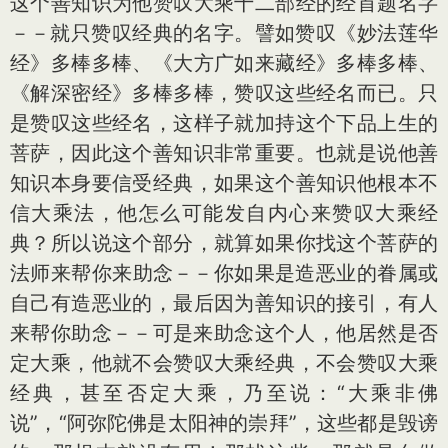
这个善知识为他赞叹大乘十二部经的经首题名字
－－就只赞叹经典的名字。譬如赞叹《妙法莲华
经》多棒多棒、《大方广如来藏经》多棒多棒、
《解深密经》多棒多棒，赞叹这些经名而已。只
是赞叹这些经名，这样子就加持这个下品上生的
菩萨，因此这个善知识非常重要。也就是说他善
知识本身要信受经典，如果这个善知识他根本不
信大乘法，他怎么可能发自内心来赞叹大乘经
典？所以说这个部分，就算如果你找这个菩萨的
法师来帮你来助念－－你如果是造恶业的眷属或
自己有造恶业的，最后因为善知识的接引，有人
来帮你助念－－可是来助念这个人，他居然是否
定大乘，他就不会赞叹大乘经典，不会赞叹大乘
经典，甚至否定大乘，乃至说：“大乘非佛
说”，“阿弥陀佛是太阳神的崇拜”，这些都是毁谤