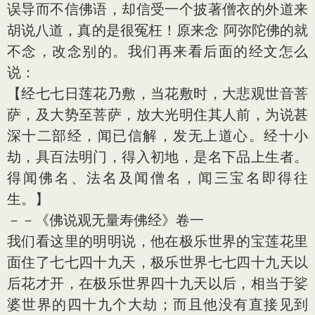
误导而不信佛语，却信受一个披著僧衣的外道来
胡说八道，真的是很冤枉！原来念 阿弥陀佛的就
不念，改念别的。我们再来看后面的经文怎么
说：
【经七七日莲花乃敷，当花敷时，大悲观世音菩
萨，及大势至菩萨，放大光明住其人前，为说甚
深十二部经，闻已信解，发无上道心。经十小
劫，具百法明门，得入初地，是名下品上生者。
得闻佛名、法名及闻僧名，闻三宝名即得往
生。】
－－《佛说观无量寿佛经》卷一
我们看这里的明明说，他在极乐世界的宝莲花里
面住了七七四十九天，极乐世界七七四十九天以
后花才开，在极乐世界四十九天以后，相当于娑
婆世界的四十九个大劫；而且他没有直接见到