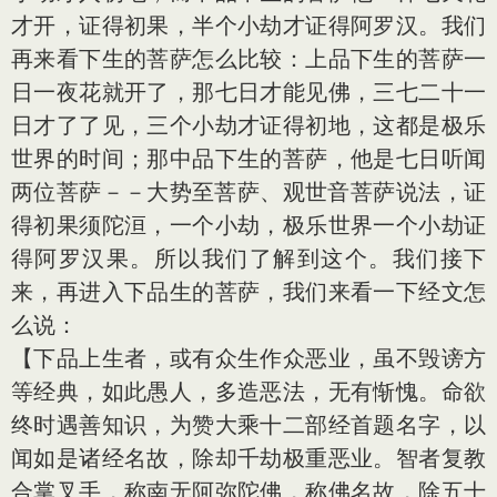
才开，证得初果，半个小劫才证得阿罗汉。我们
再来看下生的菩萨怎么比较：上品下生的菩萨一
日一夜花就开了，那七日才能见佛，三七二十一
日才了了见，三个小劫才证得初地，这都是极乐
世界的时间；那中品下生的菩萨，他是七日听闻
两位菩萨－－大势至菩萨、观世音菩萨说法，证
得初果须陀洹，一个小劫，极乐世界一个小劫证
得阿罗汉果。所以我们了解到这个。我们接下
来，再进入下品生的菩萨，我们来看一下经文怎
么说：
【下品上生者，或有众生作众恶业，虽不毁谤方
等经典，如此愚人，多造恶法，无有惭愧。命欲
终时遇善知识，为赞大乘十二部经首题名字，以
闻如是诸经名故，除却千劫极重恶业。智者复教
合掌叉手，称南无阿弥陀佛，称佛名故，除五十